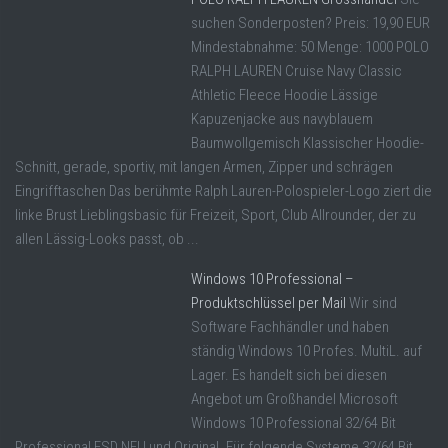
suchen Sonderposten? Preis: 19,90 EUR
Mindestabnahme: 50 Menge: 1000 POLO
RALPH LAUREN Cruise Navy Classic
Athletic Fleece Hoodie Lässige
Kapuzenjacke aus navyblauem
Baumwollgemisch Klassischer Hoodie-
Schnitt, gerade, sportiv, mit langen Armen, Zipper und schrägen
Eingrifftaschen Das berühmte Ralph Lauren-Polospieler-Logo ziert die
linke Brust Lieblingsbasic für Freizeit, Sport, Club Allrounder, der zu
allen Lässig-Looks passt, ob ...
Windows 10 Professional –
Produktschlüssel per Mail
Wir sind
Software Fachhändler und haben
ständig Windows 10 Profes. MultiL. auf
Lager. Es handelt sich bei diesen
Angebot um Großhandel Microsoft
Windows 10 Professional 32/64 Bit
Professional ESD NEU und Original. Für folgende Systeme 32/64 Bit