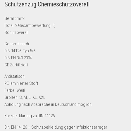
Schutzanzug Chemieschutzoverall
Lebensmittel & Getränke
Multimedia & Elektro
Gefällt mir?:
[Total:
2
Gesamtbewertung:
5
]
Münzen
Schutzoverall
Spielzeug & Games
Genormt nach:
Schuhe & Accessoires
DIN 14126, Typ 5/6
Sport & Freizeit
DIN EN 340:2004
CE Zertifiziert
Uhren & Schmuck
Wohnen & Einrichten
Antistatisch
PE laminierter Stoff
Restposten-Angebote
Farbe: Weiß
Restposten für Privatpersonen
Größen: S, M, L, XL, XXL
eBay Restposten kaufen
Abholung nach Absprache in Deutschland möglich.
Sonderposten-Angebote
Kurze Erklärung zu DIN 14126
Saison & Eventprodkte
DIN EN 14126 – Schutzbekleidung gegen Infektionserreger