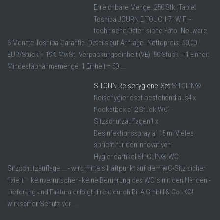
Erreichbare Menge: 250 Stk. Tablet
Toshiba JOURN.E TOUCH 7" WiFi -
technische Daten siehe Foto. Neuware,
6 Monate Toshiba-Garantie. Details auf Anfrage. Nettopreis: 50,00
EUR/Stück + 19% MwSt. Verpackungseinheit (VE): 50 Stück = 1 Einheit
Mindestabnahmemenge: 1 Einheit = 50 ...
SITCLIN Reisehygiene-Set
SITCLIN®
Reisehygieneset bestehend aus4 x
Pocketbox a´ 2 Stück WC-
Sitzschutzauflagen1 x
Desinfektionsspray a´ 15 ml Vieles
spricht für den innovativen
Hygieneartikel SITCLIN®:WC-
Sitzschutzauflage ...- wird mittels Haftpunkt auf dem WC-Sitz sicher
fixiert – keinverrutschen- keine Berührung des WC´s mit den Händen -
Lieferung und Faktura erfolgt direkt durch BiLA GmbH & Co. KG!-
wirksamer Schutz vor ...