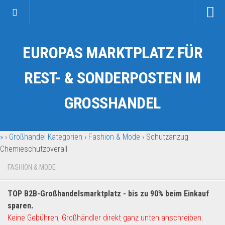
Startseite
EUROPAS MARKTPLATZ FÜR
Kategorien
Auto & Motorrad
REST- & SONDERPOSTEN IM
Drogerie & Tierbedarf
GROSSHANDEL
Fahrzeuge & Transport
Fashion & Mode
»
›
Großhandel Kategorien
›
Fashion & Mode
›
Schutzanzug
Garten & Werkzeug
Chemieschutzoverall
Geschäft, Büro & Schreibwaren
FASHION & MODE
Geschenkartikel
Haushaltswaren
TOP B2B-Großhandelsmarktplatz - bis zu 90% beim Einkauf
Handy und Smartphone
sparen.
Keine Gebühren, Großhändler direkt ganz unten anschreiben.
Kosmetik & Pflege