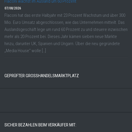
Flaconi wächst im Ausland um 60 Prozent
07/08/2026
Flaconi hat das erste Halbjahr mit 23 Prozent Wachstum und über 300
Mio. Euro Umsatz abgeschlossen, wie das Unternehmen mitteilt. Das
Auslandsgeschäft lege um rund 60 Prozent zu und steuere inzwischen
mehr als 20 Prozent bei. Dieses Jahr kämen sieben neue Märkte
hinzu, darunter UK, Spanien und Ungarn. Über die neu gegründete
„Media House“ wolle […]
GEPRÜFTER GROSSHANDELSMARKTPLATZ
SICHER BEZAHLEN BEIM VERKÄUFER MIT: