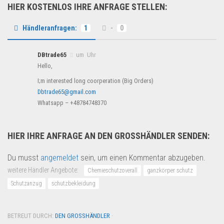
HIER KOSTENLOS IHRE ANFRAGE STELLEN:
Händleranfragen:
1
-
0
DBtrade65
um Uhr
Hello,
I;m interested long coorperation (Big Orders)
Dbtrade65@gmail.com
Whatsapp – +48784748370
HIER IHRE ANFRAGE AN DEN GROSSHÄNDLER SENDEN:
Du musst
angemeldet
sein, um einen Kommentar abzugeben.
weitere Händler Angebote:
Chemieschutzoverall
ganzkörper schutz
Schutzanzug
schutzbekleidung
BETREUT DURCH:
DEN GROSSHÄNDLER
·