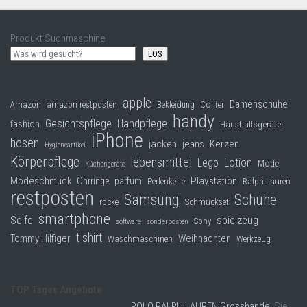
Produkt Suchmaschine
LOS
apple
Damenschuhe
Collier
Amazon
amazon restposten
Bekleidung
handy
Gesichtspflege
Handpflege
fashion
Haushaltsgeräte
iPhone
hosen
jacken
jeans
Kerzen
Hygieneartikel
Körperpflege
lebensmittel
Lego
Lotion
Mode
Küchengeräte
Modeschmuck
Playstation
Ohrringe
parfüm
Perlenkette
Ralph Lauren
restposten
Samsung
Schuhe
röcke
Schmuckset
smartphone
Seife
spielzeug
Sony
software
sonderposten
t shirt
Tommy Hilfiger
Weihnachten
Waschmaschinen
Werkzeug
TOP Tages Angebote
POLO RALPH LAUREN Grosshandel
Sie