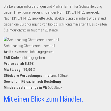
Dropshipping-Produkte
Die Leistungsanforderungen und Prüfverfahren für Schutzkleidung
B2B Produkte
gegen Infektionserreger sind in der Norm DIN EN 14126 geregelt.
Grosshandel
Nach DIN EN 14126 geprüfte Schutzbekleidung garantiert Widerstand
gegen die Durchdringung von biologisch kontaminierten Flüssigkeiten
Amazon
(Keimdurchtritt im feuchten Zustand).
Aldi
Lidl
Schutzanzug Chemieschutzoverall
Artikelnummer
nicht angegeben
Kostenlos verkaufen
EAN Code
nicht angegeben
Anmelden
Preise ab: ab 5,89€
MwSt. zzgl. 19,00 %
Kostenlos Registrieren
Stück pro Verpackungseinheiten:
1 Stück
Newsletter
Gewicht in KG ca. je nach Bestellung
Mindestbestellmenge in VE
500 Stück
Mit einen Blick zum Händler: