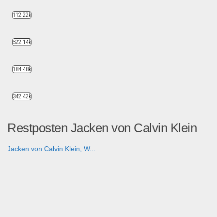
112.22k
522.14k
184.48k
342.42k
Restposten Jacken von Calvin Klein
Jacken von Calvin Klein, W...
Fashion & Mode