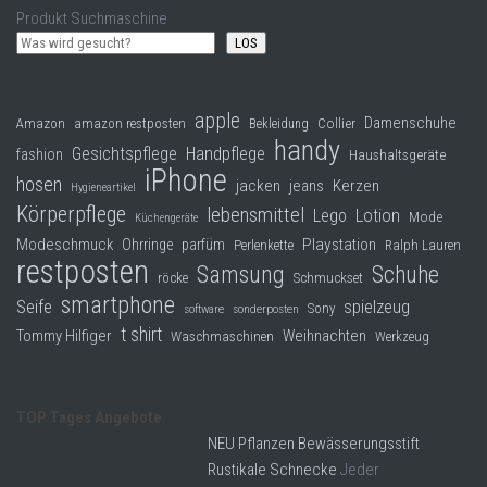
Produkt Suchmaschine
LOS
apple
Damenschuhe
Collier
Amazon
amazon restposten
Bekleidung
handy
Gesichtspflege
Handpflege
fashion
Haushaltsgeräte
iPhone
hosen
jacken
jeans
Kerzen
Hygieneartikel
Körperpflege
lebensmittel
Lego
Lotion
Mode
Küchengeräte
Modeschmuck
Playstation
Ohrringe
parfüm
Perlenkette
Ralph Lauren
restposten
Samsung
Schuhe
röcke
Schmuckset
smartphone
Seife
spielzeug
Sony
software
sonderposten
t shirt
Tommy Hilfiger
Weihnachten
Waschmaschinen
Werkzeug
TOP Tages Angebote
NEU Pflanzen Bewässerungsstift
Rustikale Schnecke
Jeder