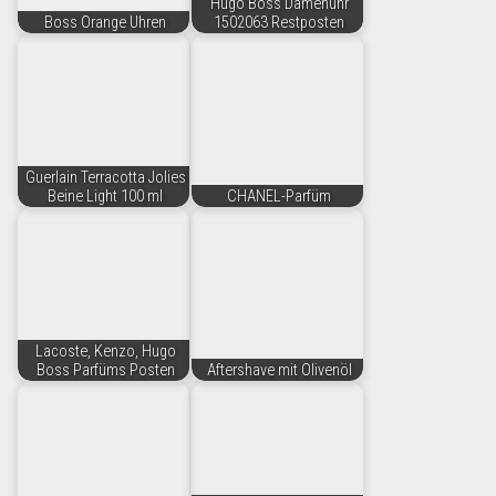
Hugo Boss Damenuhr
Boss Orange Uhren
1502063 Restposten
Guerlain Terracotta Jolies
Beine Light 100 ml
CHANEL-Parfüm
Lacoste, Kenzo, Hugo
Boss Parfüms Posten
Aftershave mit Olivenöl