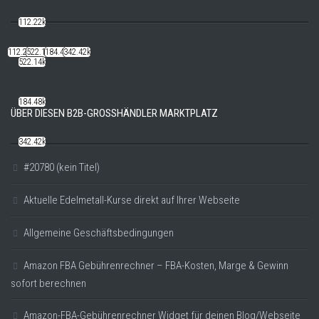
112.22k
112.22k
522.14k
184.48k
342.42k
522.14k
184.48k
ÜBER DIESEN B2B-GROSSHÄNDLER MARKTPLATZ
342.42k
#20780 (kein Titel)
Aktuelle Edelmetall-Kurse direkt auf Ihrer Webseite
Allgemeine Geschäftsbedingungen
Amazon FBA Gebührenrechner – FBA-Kosten, Marge & Gewinn
sofort berechnen
Amazon-FBA-Gebührenrechner Widget für deinen Blog/Webseite