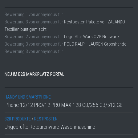
Bewertung
1
von
anonymous
für
Bewertung
3
von
anonymous
für
Restposten Pakete von ZALANDO
Textilien bunt gemischt
Bewertung
2
von
anonymous
für
Lego Star Wars OVP Neuware
Bewertung
3
von
anonymous
für
POLO RALPH LAUREN Grosshandel
Bewertung
3
von
anonymous
für
NEU IM B2B MARKPLATZ PORTAL
HANDY UND SMARTPHONE
iPhone 12/12 PRO/12 PRO MAX 128 GB/256 GB/512 GB
B2B PRODUKTE
/
RESTPOSTEN
Ungeprüfte Retourenware Waschmaschine