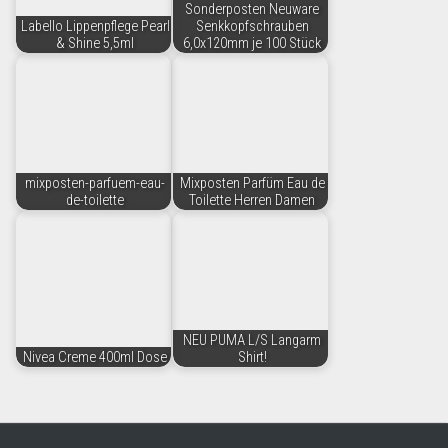
Sonderposten Neuware
Labello Lippenpflege Pearl
Senkkopfschrauben
& Shine 5,5ml
6,0x120mm je 100 Stück
mixposten-parfuem-eau-
Mixposten Parfüm Eau de
de-toilette
Toilette Herren Damen
NEU PUMA L/S Langarm
Nivea Creme 400ml Dose
Shirt!