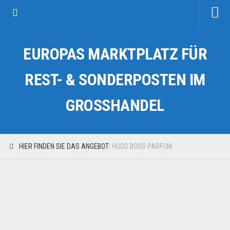
Startseite
EUROPAS MARKTPLATZ FÜR
Kategorien
Auto & Motorrad
REST- & SONDERPOSTEN IM
Drogerie & Tierbedarf
GROSSHANDEL
Fahrzeuge & Transport
Fashion & Mode
Garten & Werkzeug
HIER FINDEN SIE DAS ANGEBOT:
HUGO BOSS PARFUM
Geschäft, Büro & Schreibwaren
Geschenkartikel
Haushaltswaren
Handy und Smartphone
Kosmetik & Pflege