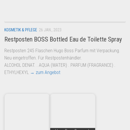
Dropshipping-Produkte
B2B Produkte
Grosshandel
KOSMETIK & PFLEGE
26 JAN., 2023
Amazon
Restposten BOSS Bottled Eau de Toilette Spray
Aldi
Restposten 245 Flaschen Hugo Boss Parfum mit Verpackung.
Lidl
Neu eingetroffen. Für Restpostenhändler.
Kostenlos verkaufen
ALCOHOL DENAT. . AQUA (WATER) . PARFUM (FRAGRANCE) .
ETHYLHEXYL
→ zum Angebot
Anmelden
Kostenlos Registrieren
Newsletter