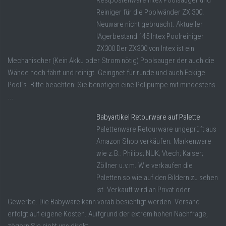
Restpostenware Intex Poolsauger und
Reiniger für die Poolwänder ZX 300.
Neuware nicht gebruacht. Aktueller
lAgerbestand 145 Intex Poolreiniger
ZX300 Der ZX300 von Intex ist ein
Mechanischer (Kein Akku oder Strom nötig) Poolsauger der auch die
Wände hoch fährt und reinigt. Geingnet für runde und auch Eckige
Pool´s. Bitte beachten: Sie benötigen eine Pollpumpe mit mindestens
...
Babyartikel Retourware auf Palette
Palettenware Retourware ungeprüft aus
Amazon Shop verkäufen. Markenware
wie z.B.: Philips; NUK; Vtech; Kaiser;
Zöllner u.v.m. Wie verkaufen die
Paletten so wie auf den Bildern zu sehen
ist. Verkauft wird an Privat oder
Gewerbe. Die Babyware kann vorab besichtigt werden. Versand
erfolgt auf eigene Kosten. Auifgrund der extrem hohen Nachfrage,