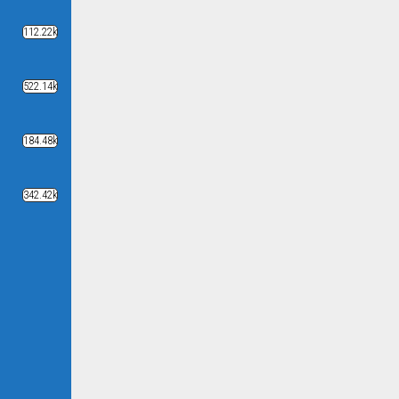
112.22k
522.14k
184.48k
342.42k