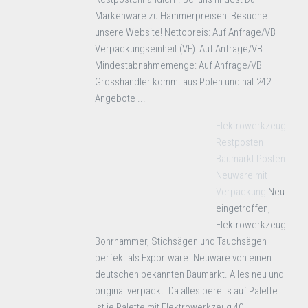
Markenware zu Hammerpreisen! Besuche
unsere Website! Nettopreis: Auf Anfrage/VB
Verpackungseinheit (VE): Auf Anfrage/VB
Mindestabnahmemenge: Auf Anfrage/VB
Grosshändler kommt aus Polen und hat 242
Angebote ...
Elektrowerkzeug
Restposten
Baumarkt Posten
Neuware mit
Verpackung
Neu
eingetroffen,
Elektrowerkzeug
Bohrhammer, Stichsägen und Tauchsägen
perfekt als Exportware. Neuware von einen
deutschen bekannten Baumarkt. Alles neu und
original verpackt. Da alles bereits auf Palette
ist je Palette mit Elektrowerkzeug 40