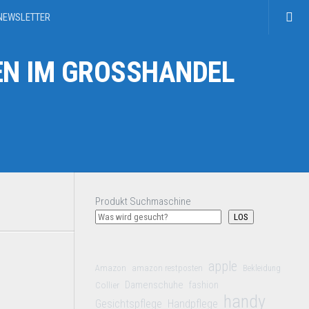
NEWSLETTER
N IM GROSSHANDEL
Produkt Suchmaschine
LOS
apple
Amazon
amazon restposten
Bekleidung
Damenschuhe
Collier
fashion
handy
Gesichtspflege
Handpflege