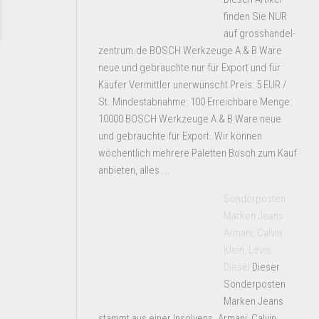
finden Sie NUR
auf grosshandel-
zentrum.de BOSCH Werkzeuge A & B Ware
neue und gebrauchte nur für Export und für
Käufer Vermittler unerwünscht Preis: 5 EUR /
St. Mindestabnahme: 100 Erreichbare Menge:
10000 BOSCH Werkzeuge A & B Ware neue
und gebrauchte für Export. Wir können
wöchentlich mehrere Paletten Bosch zum Kauf
anbieten, alles ...
Sonderposten
Marken Jeans
Armani, Calvin
Klein, Levis,
Diesel
Dieser
Sonderposten
Marken Jeans
stammt aus einer Insolvens. Armani, Calvin