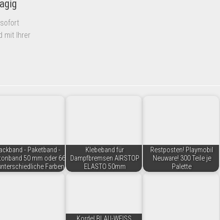
agig
sofort
mit Ihrer
ackband - Paketband -
Klebeband für
Restposten! Playmobil
tonband 50 mm oder 66
Dampfbremsen AIRSTOP
Neuware! 300 Teile je
nterschiedliche Farben
ELASTO 50mm
Palette
Kordel BLAU-WEISS,