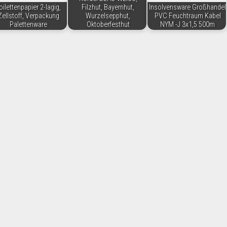
oilettenpapier 2-lagig,
Filzhut, Bayernhut,
Insolvensware Großhandel
Zellstoff, Verpackung
Wurzelsepphut,
PVC Feuchtraum Kabel
Palettenware
Oktoberfesthut
NYM -J 3x1,5 500m