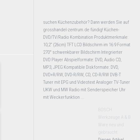
suchen Küchenzubehör? Dann werden Sie auf
grosshandel-zentrum.de fündig! Küchen-
DVD/TV/Radio Kombination Produktmerkmale:
10,2" (26cm) TFT LCD Bildschirm im 16:9 Format
270° schwenkbarer Bildschirm Integrierter
DVD Player Abspielformate: DVD, Audio CD,
MP3, JPEG Kompatible Diskformate: DVD,
DVD+R/RW, DVD-R/RW, CD, CD-R/RW DVB-T
Tuner mit EPG und Videotext Analoger TV-Tuner
UKW und MW Radio mit Senderspeicher Uhr
mit Weckerfunktion ...
BOSCH
Werkzeuge A & B
Ware neu und
gebraucht
Diesen Artikel