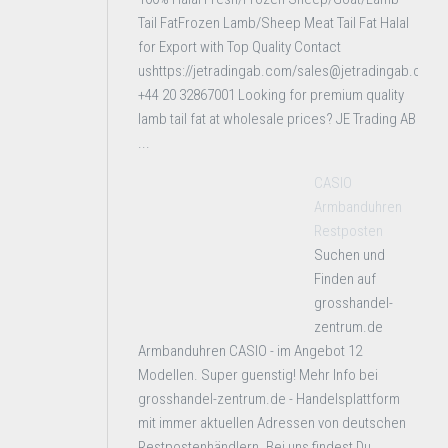
Tail FatFrozen Lamb/Sheep Meat Tail Fat Halal
for Export with Top Quality Contact
ushttps://jetradingab.com/sales@jetradingab.com
+44 20 32867001 Looking for premium quality
lamb tail fat at wholesale prices? JE Trading AB
...
CASIO
Armbanduhren
Restposten
Suchen und
Finden auf
grosshandel-
zentrum.de
Armbanduhren CASIO - im Angebot 12
Modellen. Super guenstig! Mehr Info bei
grosshandel-zentrum.de - Handelsplattform
mit immer aktuellen Adressen von deutschen
Restpostenhändlern. Bei uns findest Du