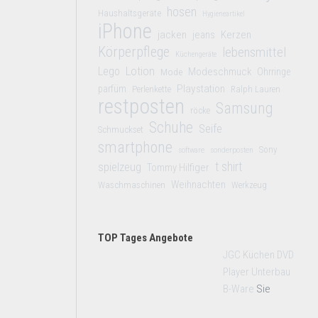
hosen
Haushaltsgeräte
Hygieneartikel
iPhone
jacken
jeans
Kerzen
Körperpflege
lebensmittel
Küchengeräte
Lego
Lotion
Modeschmuck
Mode
Ohrringe
Playstation
parfüm
Perlenkette
Ralph Lauren
restposten
Samsung
röcke
Schuhe
Seife
Schmuckset
smartphone
Sony
software
sonderposten
t shirt
spielzeug
Tommy Hilfiger
Weihnachten
Waschmaschinen
Werkzeug
TOP Tages Angebote
JGC Küchen DVD
Player Unterbau
B-Ware
Sie