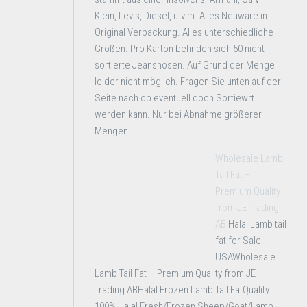
Klein, Levis, Diesel, u.v.m. Alles Neuware in
Original Verpackung. Alles unterschiedliche
Größen. Pro Karton befinden sich 50 nicht
sortierte Jeanshosen. Auf Grund der Menge
leider nicht möglich. Fragen Sie unten auf der
Seite nach ob eventuell doch Sortiewrt
werden kann. Nur bei Abnahme größerer
Mengen ...
Wholesale Lamb
Tail Fat –
Premium Quality
from JE Trading
AB
Halal Lamb tail
fat for Sale
USAWholesale
Lamb Tail Fat – Premium Quality from JE
Trading ABHalal Frozen Lamb Tail FatQuality
100% Halal Fresh/Frozen Sheep/Goat/Lamb