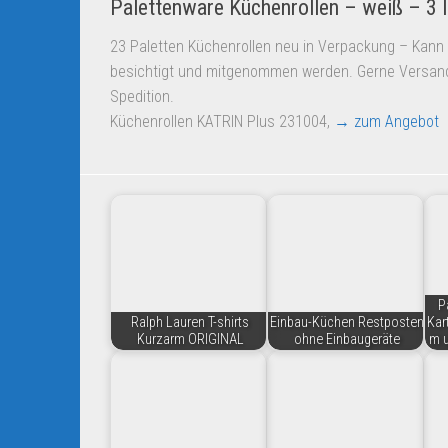
Palettenware Küchenrollen – weiß – 3 l
23 Paletten Küchenrollen neu in Verpackung – Kann 
besichtigt und mitgenommen werden. Gerne Versand 
Spedition.
Küchenrollen KATRIN Plus 231004,
→ zum Angebot
P
Ralph Lauren T-shirts
Einbau-Küchen Restposten
Kar
Kurzarm ORIGINAL
ohne Einbaugeräte
m u