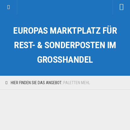
Startseite
EUROPAS MARKTPLATZ FÜR
Kategorien
Auto & Motorrad
REST- & SONDERPOSTEN IM
Drogerie & Tierbedarf
GROSSHANDEL
Fahrzeuge & Transport
Fashion & Mode
Garten & Werkzeug
HIER FINDEN SIE DAS ANGEBOT:
PALETTEN MEHL
Geschäft, Büro & Schreibwaren
Geschenkartikel
Haushaltswaren
Handy und Smartphone
Kosmetik & Pflege