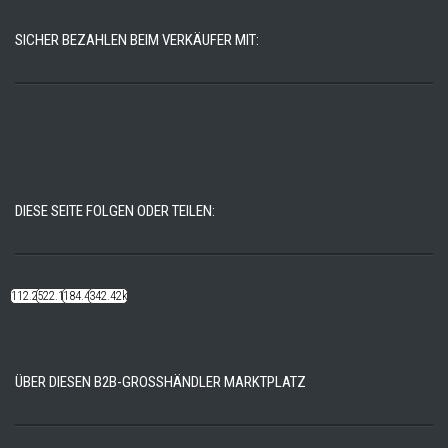
SICHER BEZAHLEN BEIM VERKÄUFER MIT:
DIESE SEITE FOLGEN ODER TEILEN:
112.22k
522.14k
184.48k
342.42k
ÜBER DIESEN B2B-GROSSHÄNDLER MARKTPLATZ