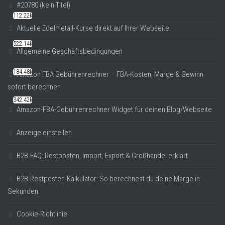
#20780 (kein Titel)
112.22k
Aktuelle Edelmetall-Kurse direkt auf Ihrer Webseite
522.14k
Allgemeine Geschäftsbedingungen
184.48k
Amazon FBA Gebührenrechner – FBA-Kosten, Marge & Gewinn
sofort berechnen
342.42k
Amazon-FBA-Gebührenrechner Widget für deinen Blog/Webseite
Anzeige einstellen
B2B-FAQ: Restposten, Import, Export & Großhandel erklärt
B2B-Restposten-Kalkulator: So berechnest du deine Marge in
Sekunden
Cookie-Richtlinie