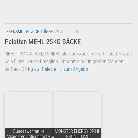
Dropshipping-Produkte
B2B Produkte
Grosshandel
LEBENSMITTEL & GETRÄNKE
29 JULI, 2024
Amazon
Paletten MEHL 25KG SÄCKE
Aldi
MEHL TYP 405 WEIZENMEHL als Sackware. Reine POalettenware.
Lidl
Kein EInzellverkauf möglich. Abnahme nur in großen Mengen.
Kostenlos verkaufen
Je Sack 25 Kg
auf Palette
→ zum Angebot
Anmelden
Kostenlos Registrieren
Newsletter
Bundeswehrartikel
MONSTER ENERGY DRINK
Mixposten / Mischposten
GRÜN 500ML