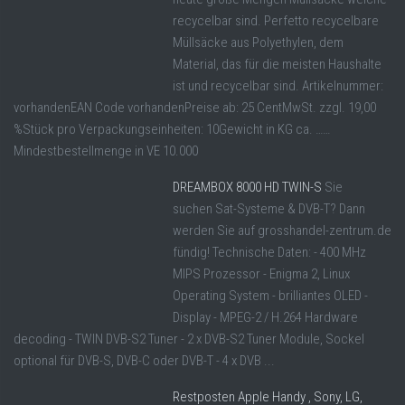
recycelbar sind. Perfetto recycelbare
Müllsäcke aus Polyethylen, dem
Material, das für die meisten Haushalte
ist und recycelbar sind. Artikelnummer:
vorhandenEAN Code vorhandenPreise ab: 25 CentMwSt. zzgl. 19,00
%Stück pro Verpackungseinheiten: 10Gewicht in KG ca. ……
Mindestbestellmenge in VE 10.000
DREAMBOX 8000 HD TWIN-S
Sie
suchen Sat-Systeme & DVB-T? Dann
werden Sie auf grosshandel-zentrum.de
fündig! Technische Daten: - 400 MHz
MIPS Prozessor - Enigma 2, Linux
Operating System - brilliantes OLED -
Display - MPEG-2 / H.264 Hardware
decoding - TWIN DVB-S2 Tuner - 2 x DVB-S2 Tuner Module, Sockel
optional für DVB-S, DVB-C oder DVB-T - 4 x DVB ...
Restposten Apple Handy , Sony, LG,