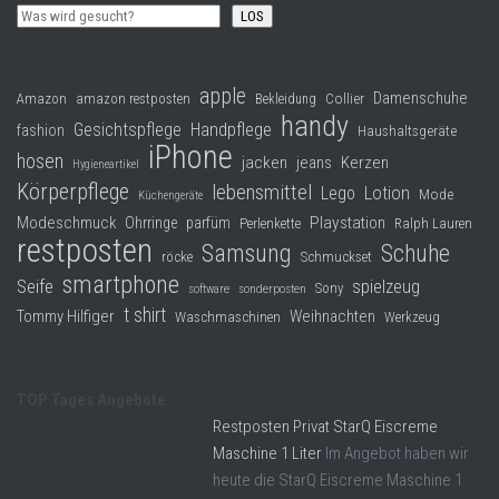
LOS
apple
Damenschuhe
Collier
Amazon
amazon restposten
Bekleidung
handy
Gesichtspflege
Handpflege
fashion
Haushaltsgeräte
iPhone
hosen
jacken
jeans
Kerzen
Hygieneartikel
Körperpflege
lebensmittel
Lego
Lotion
Mode
Küchengeräte
Modeschmuck
Playstation
Ohrringe
parfüm
Perlenkette
Ralph Lauren
restposten
Samsung
Schuhe
röcke
Schmuckset
smartphone
Seife
spielzeug
Sony
software
sonderposten
t shirt
Tommy Hilfiger
Weihnachten
Waschmaschinen
Werkzeug
TOP Tages Angebote
Restposten Privat StarQ Eiscreme
Maschine 1 Liter
Im Angebot haben wir
heute die StarQ Eiscreme Maschine 1