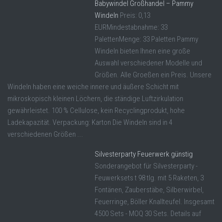
Babywindel Großhandel – Pammy
Windeln
Preis: 0,13
EURMindestabnahme: 33
PalettenMenge: 33 Paletten Pammy
Windeln bieten Ihnen eine große
Auswahl verschiedener Modelle und
Größen. Alle Groeßen ein Preis. Unsere
Windeln haben eine weiche innere und äußere Schicht mit
mikroskopisch kleinen Löchern, die ständige Luftzirkulation
gewährleistet. 100 % Cellulose, kein Recyclingprodukt, hohe
Ladekapazität. Verpackung: Karton Die Windeln sind in 4
verschiedenen Größen ...
Silvesterparty Feuerwerk günstig
Sonderangebot für Silvesterparty -
Feuwerksets t 98 tlg. mit 5 Raketen, 3
Fontänen, Zauberstäbe, Silberwirbel,
Feuerringe, Böller Knallteufel. Insgesamt
4500 Sets - MOQ 30 Sets. Details auf