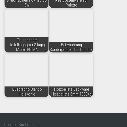
Aktionspalette CP GL SD
Restpostenware auf
5W
Palette
Grosshandel
Toilettenpapier 3-lagig
Babynahrung
Marke PRIMA
Sonderposten 155 Paletten
Quebracho Blanco
Holzpellets Sackware
Holzkohle
Heizpellets 6mm 1000Kg
Produkt Suchmaschine