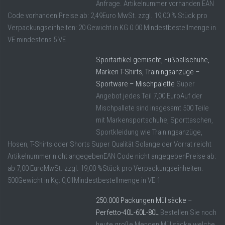
Anfrage. Artikelnummer vorhanden EAN
Code vorhanden Preise ab: 2,49Euro MwSt. zzgl. 19,00 % Stück pro
Verpackungseinheiten: 20 Gewicht in KG 0.00 Mindestbestellmenge in
VE mindestens 5 VE
Sportartikel gemischt, Fußballschuhe,
Marken T-Shirts, Trainingsanzüge –
Sportware – Mischpalette
Super
Angebot jedes Teil 7,00 EuroAuf der
Mischpallete sind insgesamt 500 Teile
mit Markensportschuhe, Sporttaschen,
Sportkleidung wie Trainingsanzüge,
Hosen, T-Shirts oder Shorts Super Qualität Solange der Vorrat reicht
Artikelnummer nicht angegebenEAN Code nicht angegebenPreise ab:
ab 7,00 EuroMwSt. zzgl. 19,00 %Stück pro Verpackungseinheiten:
500Gewicht in Kg: 0,01Mindestbestellmenge in VE 1
250.000 Packungen Müllsäcke –
Perfetto-40L-60L-80L
Bestellen Sie noch
heute große Mengen Müllsäcke welche