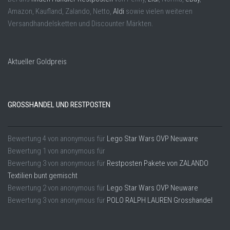
Amazon, Kaufland, Zalando, Netto,
Aldi
sowie vielen weiteren
Versandhandelsketten und Discounter Märkten.
Aktueller Goldpreis
GROSSHANDEL UND RESTPOSTEN
Bewertung
4
von
anonymous
für
Lego Star Wars OVP Neuware
Bewertung
1
von
anonymous
für
Bewertung
3
von
anonymous
für
Restposten Pakete von ZALANDO
Textilien bunt gemischt
Bewertung
2
von
anonymous
für
Lego Star Wars OVP Neuware
Bewertung
3
von
anonymous
für
POLO RALPH LAUREN Grosshandel