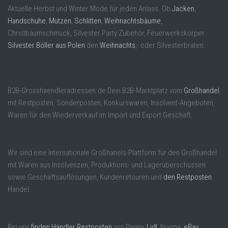
Aktuelle Herbst und Winter Mode für jeden Anlass. Ob
Jacken
,
Handschuhe
,
Mützen
,
Schlitten
,
Weihnachtsbäume
,
Christbaumschmuck, Silvester Party Zubehör, Feuerwerkskörper
Silvester Böller aus Polen
den
Weihnachts
,- oder Silvesterbraten.
B2B-Grosshaendleradressen.de Dein B2B-Marktplatz vom
Großhandel
mit Restposten, Sonderposten, Konkurswaren, Insolvent-Angeboten,
Waren für den Wiederverkauf im Import und Export Geschäft.
Wir sind eine Internationale Großhanels-Plattform für den Großhandel
mit Waren aus Insolvenzen, Produktions- und Lagerüberschüssen
sowie Geschäftsauflösungen, Kundenretouren und
den Restposten
Handel.
Bei uns
finden Händler Restposten
von Penny,
Lidl
, Norma,
eBay
,