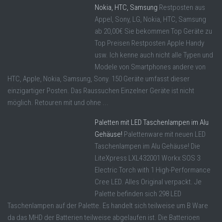
Nokia, HTC, Samsung
Restposten aus
Appel, Sony, LG, Nokia, HTC, Samsung
ab 20,00€ Sie bekommen Top Geräte zu
Top Preisen Restposten Apple Handy
usw. Ich kenne auch nicht alle Typen und
Modele von Smartphones andere von
HTC, Apple, Nokia, Samsung, Sony. 150 Geräte umfasst dieser
einzigartiger Posten. Das Raussuchen Einzelner Geräte ist nicht
möglich. Retouren mit und ohne ...
Paletten mit LED Taschenlampen im Alu
Gehäuse!
Palettenware mit neuen LED
Taschenlampen im Alu Gehäuse! Die
LiteXpress LXL432001 Workx SOS 3
Electric Torch with 1 High-Performance
Cree LED. Alles Original verpackt. Je
Palette befinden sich 298 LED
Taschenlampen auf der Palette. Es handelt sich teilweise um B Ware
da das MHD der Batterien teilweise abgelaufen ist. Die Batterioen