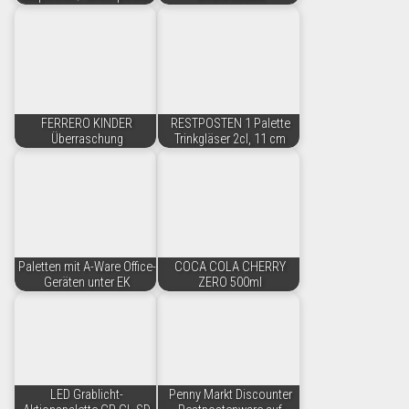
FERRERO KINDER
RESTPOSTEN 1 Palette
Überraschung
Trinkgläser 2cl, 11 cm
Paletten mit A-Ware Office-
COCA COLA CHERRY
Geräten unter EK
ZERO 500ml
LED Grablicht-
Penny Markt Discounter