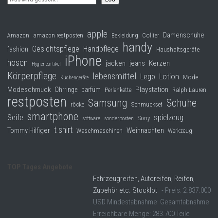
apple
Damenschuhe
Collier
Amazon
amazon restposten
Bekleidung
handy
Gesichtspflege
Handpflege
fashion
Haushaltsgeräte
iPhone
hosen
jacken
jeans
Kerzen
Hygieneartikel
Körperpflege
lebensmittel
Lego
Lotion
Mode
Küchengeräte
Modeschmuck
Playstation
Ohrringe
parfüm
Perlenkette
Ralph Lauren
restposten
Samsung
Schuhe
röcke
Schmuckset
smartphone
Seife
spielzeug
Sony
software
sonderposten
t shirt
Tommy Hilfiger
Weihnachten
Waschmaschinen
Werkzeug
TOP Tages Angebote
Fahrzeugreifen, Autoreifen, Reifen,
Zubehör etc. Stocklot
- Preis: 2.837.000
USD Mindestabnahme: Gesamtabnahme
Erreichbare Menge: 283.700 Teile