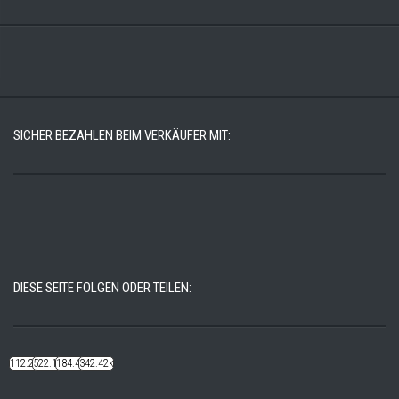
SICHER BEZAHLEN BEIM VERKÄUFER MIT:
DIESE SEITE FOLGEN ODER TEILEN:
112.22k
522.14k
184.48k
342.42k