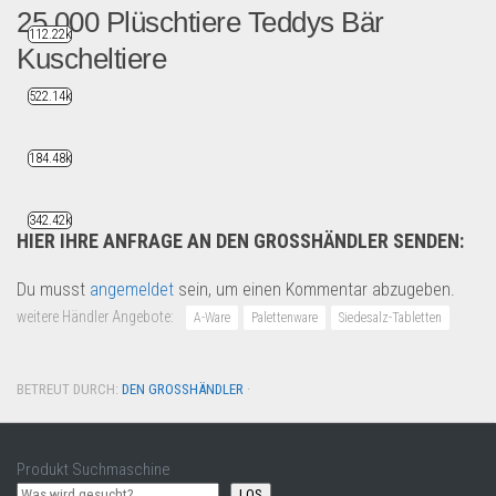
25.000 Plüschtiere Teddys Bär
112.22k
Kuscheltiere
522.14k
1000 Stück Teddy Bären für ...
Spielzeug & Games
184.48k
342.42k
HIER IHRE ANFRAGE AN DEN GROSSHÄNDLER SENDEN:
Du musst
angemeldet
sein, um einen Kommentar abzugeben.
weitere Händler Angebote:
A-Ware
Palettenware
Siedesalz-Tabletten
BETREUT DURCH:
DEN GROSSHÄNDLER
·
Produkt Suchmaschine
LOS