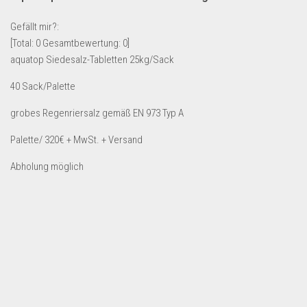
Lebensmittel & Getränke
Gefällt mir?:
Multimedia & Elektro
[Total:
0
Gesamtbewertung:
0
]
aquatop Siedesalz-Tabletten 25kg/Sack
Münzen
Spielzeug & Games
40 Sack/Palette
Schuhe & Accessoires
grobes Regenriersalz gemäß EN 973 Typ A
Sport & Freizeit
Palette/ 320€ + MwSt. + Versand
Uhren & Schmuck
Abholung möglich
Wohnen & Einrichten
Restposten-Angebote
Restposten für Privatpersonen
eBay Restposten kaufen
Sonderposten-Angebote
Saison & Eventprodkte