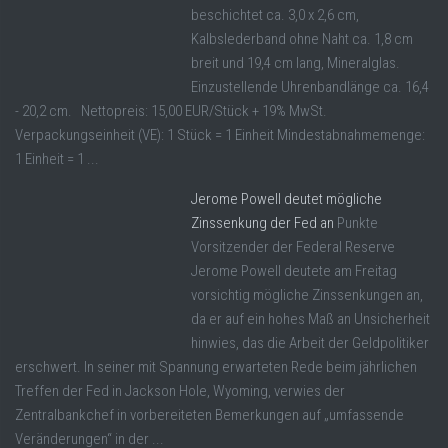
beschichtet ca. 3,0 x 2,6 cm,
Kalbslederband ohne Naht ca. 1,8 cm
breit und 19,4 cm lang, Mineralglas.
Einzustellende Uhrenbandlänge ca. 16,4
- 20,2 cm. Nettopreis: 15,00 EUR/Stück + 19% MwSt.
Verpackungseinheit (VE): 1 Stück = 1 Einheit Mindestabnahmemenge:
1 Einheit = 1 ...
Jerome Powell deutet mögliche
Zinssenkung der Fed an
Punkte
Vorsitzender der Federal Reserve
Jerome Powell deutete am Freitag
vorsichtig mögliche Zinssenkungen an,
da er auf ein hohes Maß an Unsicherheit
hinwies, das die Arbeit der Geldpolitiker
erschwert. In seiner mit Spannung erwarteten Rede beim jährlichen
Treffen der Fed in Jackson Hole, Wyoming, verwies der
Zentralbankchef in vorbereiteten Bemerkungen auf „umfassende
Veränderungen“ in der ...