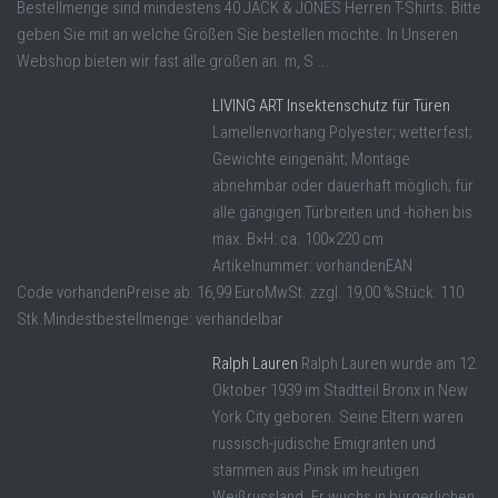
Bestellmenge sind mindestens 40 JACK & JONES Herren T-Shirts. Bitte
geben Sie mit an welche Größen Sie bestellen möchte. In Unseren
Webshop bieten wir fast alle größen an. m, S ...
LIVING ART Insektenschutz für Türen
Lamellenvorhang Polyester; wetterfest;
Gewichte eingenäht; Montage
abnehmbar oder dauerhaft möglich; für
alle gängigen Türbreiten und -höhen bis
max. B×H: ca. 100×220 cm
Artikelnummer: vorhandenEAN
Code vorhandenPreise ab: 16,99 EuroMwSt. zzgl. 19,00 %Stück: 110
Stk.Mindestbestellmenge: verhandelbar
Ralph Lauren
Ralph Lauren wurde am 12.
Oktober 1939 im Stadtteil Bronx in New
York City geboren. Seine Eltern waren
russisch-jüdische Emigranten und
stammen aus Pinsk im heutigen
Weißrussland. Er wuchs in bürgerlichen