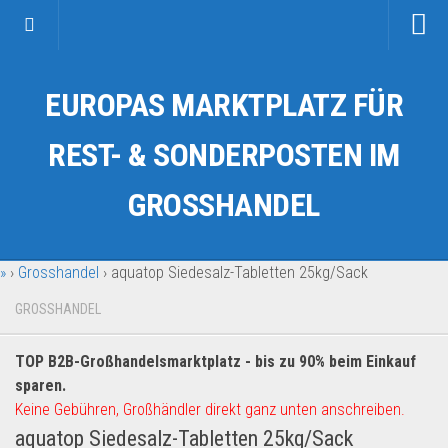
Startseite
EUROPAS MARKTPLATZ FÜR
Kategorien
Auto & Motorrad
REST- & SONDERPOSTEN IM
Drogerie & Tierbedarf
GROSSHANDEL
Fahrzeuge & Transport
Fashion & Mode
»
›
Grosshandel
›
aquatop Siedesalz-Tabletten 25kg/Sack
Garten & Werkzeug
Geschäft, Büro & Schreibwaren
GROSSHANDEL
Geschenkartikel
TOP B2B-Großhandelsmarktplatz - bis zu 90% beim Einkauf
Haushaltswaren
sparen.
Handy und Smartphone
Keine Gebühren, Großhändler direkt ganz unten anschreiben.
aquatop Siedesalz-Tabletten 25kg/Sack
Kosmetik & Pflege