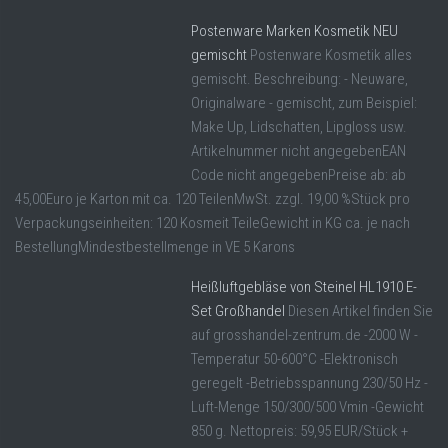
Postenware Marken Kosmetik NEU
gemischt
Postenware Kosmetik alles
gemischt. Beschreibung: - Neuware,
Originalware - gemischt, zum Beispiel:
Make Up, Lidschatten, Lipgloss usw.
Artikelnummer nicht angegebenEAN
Code nicht angegebenPreise ab: ab
45,00Euro je Karton mit ca. 120 TeilenMwSt. zzgl. 19,00 %Stück pro
Verpackungseinheiten: 120 Kosmeit TeileGewicht in KG ca. je nach
BestellungMindestbestellmenge in VE 5 Karons
Heißluftgebläse von Steinel HL1910 E-
Set Großhandel
Diesen Artikel finden Sie
auf grosshandel-zentrum.de -2000 W -
Temperatur 50-600°C -Elektronisch
geregelt -Betriebsspannung 230/50 Hz -
Luft-Menge 150/300/500 Vmin -Gewicht
850 g. Nettopreis: 59,95 EUR/Stück +