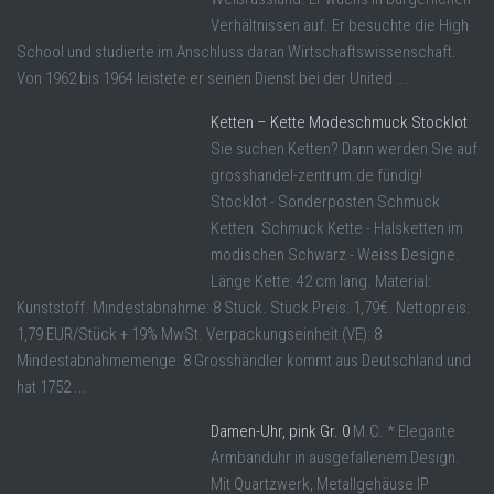
Verhältnissen auf. Er besuchte die High
School und studierte im Anschluss daran Wirtschaftswissenschaft.
Von 1962 bis 1964 leistete er seinen Dienst bei der United ...
Ketten – Kette Modeschmuck Stocklot
Sie suchen Ketten? Dann werden Sie auf
grosshandel-zentrum.de fündig!
Stocklot - Sonderposten Schmuck
Ketten. Schmuck Kette - Halsketten im
modischen Schwarz - Weiss Designe.
Länge Kette: 42 cm lang. Material:
Kunststoff. Mindestabnahme: 8 Stück. Stück Preis: 1,79€. Nettopreis:
1,79 EUR/Stück + 19% MwSt. Verpackungseinheit (VE): 8
Mindestabnahmemenge: 8 Grosshändler kommt aus Deutschland und
hat 1752 ...
Damen-Uhr, pink Gr. 0
M.C. * Elegante
Armbanduhr in ausgefallenem Design.
Mit Quartzwerk, Metallgehäuse IP