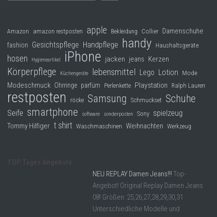
apple
Damenschuhe
Collier
Amazon
amazon restposten
Bekleidung
handy
Gesichtspflege
Handpflege
fashion
Haushaltsgeräte
iPhone
hosen
jacken
jeans
Kerzen
Hygieneartikel
Körperpflege
lebensmittel
Lego
Lotion
Mode
Küchengeräte
Modeschmuck
Playstation
Ohrringe
parfüm
Perlenkette
Ralph Lauren
restposten
Samsung
Schuhe
röcke
Schmuckset
smartphone
Seife
spielzeug
Sony
software
sonderposten
t shirt
Tommy Hilfiger
Weihnachten
Waschmaschinen
Werkzeug
TOP Tages Angebote
NEU REPLAY Damen Jeans!!!
Top-
Angebot! Original Replay Damen Jeans
08! Größen: 25,26,27,28,29,30,31
Unterschiedliche Modelle und