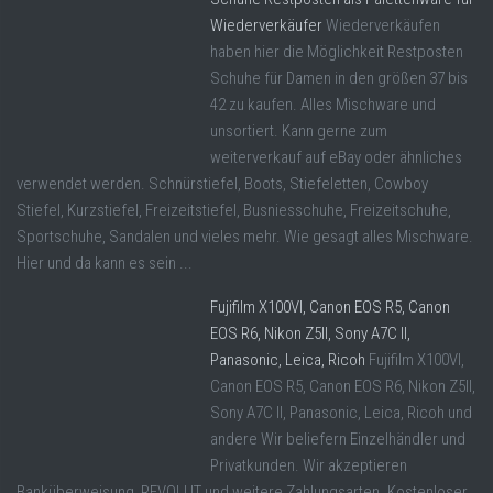
Wiederverkäufer
Wiederverkäufen
haben hier die Möglichkeit Restposten
Schuhe für Damen in den größen 37 bis
42 zu kaufen. Alles Mischware und
unsortiert. Kann gerne zum
weiterverkauf auf eBay oder ähnliches
verwendet werden. Schnürstiefel, Boots, Stiefeletten, Cowboy
Stiefel, Kurzstiefel, Freizeitstiefel, Busniesschuhe, Freizeitschuhe,
Sportschuhe, Sandalen und vieles mehr. Wie gesagt alles Mischware.
Hier und da kann es sein ...
Fujifilm X100VI, Canon EOS R5, Canon
EOS R6, Nikon Z5II, Sony A7C II,
Panasonic, Leica, Ricoh
Fujifilm X100VI,
Canon EOS R5, Canon EOS R6, Nikon Z5II,
Sony A7C II, Panasonic, Leica, Ricoh und
andere Wir beliefern Einzelhändler und
Privatkunden. Wir akzeptieren
Banküberweisung, REVOLUT und weitere Zahlungsarten. Kostenloser