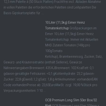
12,5 mm Palette á (50 Stück Platten) Frachtfrei incl. Abladen Abnahme
in vollen Paletten die erforderlichen Paletten sind Leihpaletten Die
Basis-Gipskartonplatte für ...
10 Liter (11,5kg) Eimer Heinz
Tomatenketchup
Großpackungen im
Eimer 10 Liter (11,5kg) Eimer Heinz
Tomatenketchup. Immer mit Aktuellen
MHD Zutaten:Tomaten (148g pro
100gTomato
Ketchup), Branntweinessig, Zucker, Salz,
Gewürz- und Kräuterextrakte (enthält Sellerie), Gewürze
Nährwertangaben:Brennwert: 435 KJBrennwert: 102 KcalFett: 0,1
gdavon-gesättigte Fettsäuren: <0,1 gKohlenhydrate: 23,2 gdavon-
Zucker: 22,8 gEiweiß:1,2 gSalz: 1,8 g Artikelnummer: vorhandenEAN
Code vorhandenPreise ab: 23,65EuroMwSt. zzgl. 19,00 %Stück pro
Verpackungseinheiten: 1 10 ...
OCB Premium Long Slim 50er Box/32
Blatt
OCB Premium Long Slim 109mm x