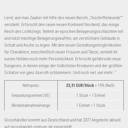
Lernt, wie man Zauber mit Hilfe des neuen Berufs „“Inschriftenkunde““
verstärkt. Erforscht den rauen neuen Kontinent Nordend, das eisige
Reich des Lichkönigs. Nehmt an epischen Belagerungsschlachten teil
und nutzt mächtige Belagerungswaffen, um zerstörbare Gebäude in
Schutt und Asche zu legen. Mit den neuen Gestaltungsmöglichkeiten
für Charaktere, einschließlich neuer Frisuren und Tänze, verleiht ihr
eurem Helden noch mehr Persönlichkeit. Erforscht gefahrvolle neue
Dungeons, in denen einige der tödlichsten Kreaturen und der größten
Schätze von ganz Azeroth schlummern. Und noch viel, viel mehr…“
Nettopreis:
23,31 EUR/Stück
+ 19% MwSt.
Verpackungseinheit (VE):
1 Stück = 1 Einheit
Mindestabnahmemenge:
1 Einheit = 1 Stück
Grosshändler kommt aus Deutschland und hat 2377 Angebote aktuell
auf grosshandel-zentrum.de eingestellt.