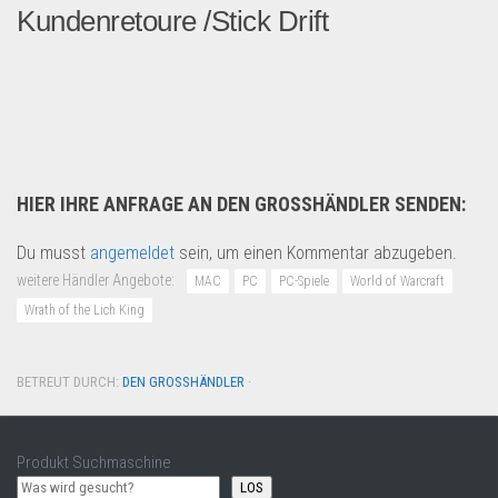
Kundenretoure /Stick Drift
Guten Tag, wir haben ei...
Multimedia & Elektro
HIER IHRE ANFRAGE AN DEN GROSSHÄNDLER SENDEN:
Du musst
angemeldet
sein, um einen Kommentar abzugeben.
weitere Händler Angebote:
MAC
PC
PC-Spiele
World of Warcraft
Wrath of the Lich King
BETREUT DURCH:
DEN GROSSHÄNDLER
·
Produkt Suchmaschine
LOS