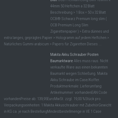
44mm 50 Heftchen a 32 Blatt
Beschreibung > 1 Box = 50 x 32 Blatt
OCB® Schwarz Premium long slim (
OCB Premium Long Slim
Zigarettenpapier ) > Extra dünnes und
extra langes, geprägtes Papier > Hologramm auf jedem Heftchen >
Natürliches Gummi arabicum > Papers für Zigaretten Dieses ...
Makita Akku Schrauber Posten
Baumarktware
Alles muss raus. Nicht
verkaufte Ware aus einen bekannten
Baumarkt wegen Schließung. Makita
Akku Schraube im Case/Koffer.
Produktmerkmale: Lieferumfang:
Artikelnummer: vorhandenEAN Code
vorhandenPreise ab: 139,95EuroMwSt. zzgl. 19,00 %Stück pro
Verpackungseinheiten: 1 Makita Akkuschrauber mit ZubehörGewicht
in KG ca. je nach BestellungMindestbestellmenge in VE 1 Case