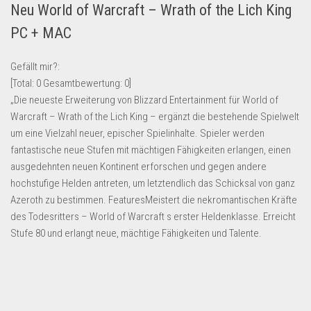
Neu World of Warcraft – Wrath of the Lich King
Lebensmittel & Getränke
PC + MAC
Multimedia & Elektro
Münzen
Gefällt mir?:
[Total:
0
Gesamtbewertung:
0
]
Spielzeug & Games
„Die neueste Erweiterung von Blizzard Entertainment für World of
Schuhe & Accessoires
Warcraft – Wrath of the Lich King – ergänzt die bestehende Spielwelt
Sport & Freizeit
um eine Vielzahl neuer, epischer Spielinhalte. Spieler werden
fantastische neue Stufen mit mächtigen Fähigkeiten erlangen, einen
Uhren & Schmuck
ausgedehnten neuen Kontinent erforschen und gegen andere
Wohnen & Einrichten
hochstufige Helden antreten, um letztendlich das Schicksal von ganz
Azeroth zu bestimmen. FeaturesMeistert die nekromantischen Kräfte
Restposten-Angebote
des Todesritters – World of Warcraft s erster Heldenklasse. Erreicht
Restposten für Privatpersonen
Stufe 80 und erlangt neue, mächtige Fähigkeiten und Talente.
eBay Restposten kaufen
Sonderposten-Angebote
Saison & Eventprodkte