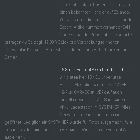
Leo Print Jacken. Postenb kommt von
einen bekannten Händler auf Zalando.
Wir verkaufen diesen Posten nur für den
Export. Artikelnummer: vorhandenEAN
Code vorhandenPreise ab: Preise bitte
erfragenMwSt. zzgl. 19,00 %Stück pro Verpackungseinheiten:
1Gewicht in KG ca. ……Mindestbestellmenge in VE 1000 Jacken für
Damen
15 Stück Festool Akku-Pendelstichsäge
wir bieten hier 15 NEU unbenutze
Festool Akkustichsägen PSC 420 EB Li
18-Plus CARVEX an. VERkauf auch
einzelln erwünscht. Zur Stichsäge mit
Akku, Ladestation im SYSTAINER. Alles
Neuware unbenutzt und noch nie
geöffnet. Lediglich ein SYSTAINER wurde für Fotos aufgemacht. Wie
gesagt ist allen und auch noch Verpackt. Wir haben die Festool Ware
aus einer ...