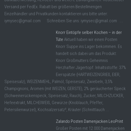
Versand per FedEx. Rabatt bei größeren Bestellmengen
Einzelhändler und Privatkunden kontaktieren uns bitte unter:
iymysec@gmail.com Schreiben Sie uns: iymysec@gmail.com ...
Knorr Eintöpfe selber Kochen – in der
Tüte
Aktuell haben wir einen Posten
Knorr Suppe ins Lager bekommen. Es
handelt sich dabei um das Produkt:
Knorr Großmutters Geheimnis
Herzhafter Jägertopf. Inhaltsstoffe: 37%
Eierspätzle (HARTWEIZENGRIEß, EIER,
Speisesalz), WEIZENMEHL, Palmöl, Speisesalz, Zwiebeln, 3,5%
Champignons, Aromen (mit WEIZEN, GERSTE), 2% geräucherter Speck
(Schweinerückenspeck, Speisesalz, Rauch), Zucker, MILCHZUCKER,
Hefeextrakt, MILCHEIWEIß, Gewürze (Knoblauch, Pfeffer,
Petersilienwurzel), Kochsalzersatz³, Kräuter (Schnittlauch ...
Zalando Posten Damenjacken LeoPrint
Großer Posten mit 12.000 Damenjacken