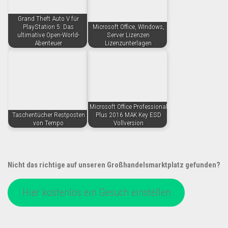
Grand Theft Auto V für
PlayStation 5: Das
Microsoft Office, WIndows,
ultimative Open-World-
Server Lizenzen
Abenteuer
Lizenzunterlagen
Microsoft Office Professional
Taschentücher Restposten
Plus 2016 MAK Key ESD
von Tempo
Vollversion
Nicht das richtige auf unseren Großhandelsmarktplatz gefunden?
Hier kostenlos ein Gesuch einstellen