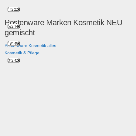
112.22k
Postenware Marken Kosmetik NEU
522.14k
gemischt
184.48k
Postenware Kosmetik alles ...
Kosmetik & Pflege
342.42k