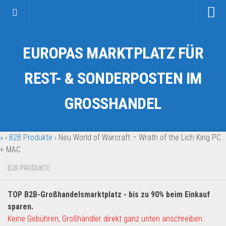
Startseite
EUROPAS MARKTPLATZ FÜR
Kategorien
Auto & Motorrad
REST- & SONDERPOSTEN IM
Drogerie & Tierbedarf
GROSSHANDEL
Fahrzeuge & Transport
Fashion & Mode
»
›
B2B Produkte
›
Neu World of Warcraft – Wrath of the Lich King PC
Garten & Werkzeug
+ MAC
Geschäft, Büro & Schreibwaren
B2B PRODUKTE
Geschenkartikel
Haushaltswaren
TOP B2B-Großhandelsmarktplatz - bis zu 90% beim Einkauf
Handy und Smartphone
sparen.
Keine Gebühren, Großhändler direkt ganz unten anschreiben.
Kosmetik & Pflege