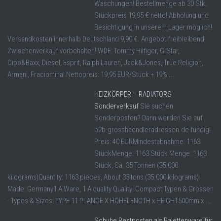
Waschungen! Bestellmenge ab 30 Stk.
Stückpreis 19,95 € netto! Abholung und
Besichtigung in unserem Lager möglich!
Versandkosten innerhalb Deutschland 9,90 €. Angebot freibleibend!
Zwischenverkauf vorbehalten! WDE: Tommy Hilfiger, G-Star,
Cipo&Baxx, Diesel, Esprit, Ralph Lauren, Jack&Jones, True Religion,
Armani, Fraciomina! Nettopreis: 19,95 EUR/Stück + 19% ...
HEIZKÖRPER – RADIATORS
Sonderverkauf
Sie suchen
Sonderposten? Dann werden Sie auf
b2b-grosshaendleradressen.de fündig!
Preis: 40 EURMindestabnahme: 1163
StückMenge: 1163 Stück Menge: 1163
Stück, Ca. 35 Tonnen (35.000
kilograms)Quantity: 1163 pieces, About 35 tons (35.000 kilograms)
Made: Germany1 A Ware, 1 A quality Quality: Compact Typen & Grössen
- Types & Sizes: TYPE 11 PLÄNGE X HÖHELENGTH x HEIGHT500mm x ...
Schuhe Restposten als Palettenware für