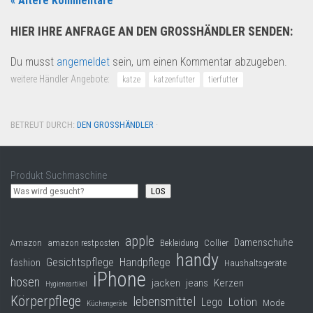
« Ältere Kommentare
HIER IHRE ANFRAGE AN DEN GROSSHÄNDLER SENDEN:
Du musst
angemeldet
sein, um einen Kommentar abzugeben.
weitere Händler Angebote:
katze
katzenfutter
tierfutter
BETREUT DURCH:
DEN GROSSHÄNDLER
·
Produkt Suchmaschine
LOS
apple
Damenschuhe
Collier
Amazon
amazon restposten
Bekleidung
handy
Gesichtspflege
Handpflege
fashion
Haushaltsgeräte
iPhone
hosen
jacken
jeans
Kerzen
Hygieneartikel
Körperpflege
lebensmittel
Lego
Lotion
Mode
Küchengeräte