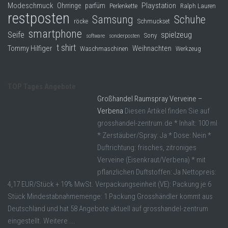
Modeschmuck
Playstation
Ohrringe
parfüm
Perlenkette
Ralph Lauren
restposten
Samsung
Schuhe
röcke
Schmuckset
smartphone
Seife
spielzeug
Sony
software
sonderposten
t shirt
Tommy Hilfiger
Weihnachten
Waschmaschinen
Werkzeug
TOP Tages Angebote
Großhandel Raumspray Verveine –
Verbena
Diesen Artikel finden Sie auf
grosshandel-zentrum.de * Inhalt: 100 ml
* Zerstäuber/Spray: Ja * Dose: Nein *
Duftrichtung: frisches, zitroniges
Verveine (Eisenkraut/Verbena) * mit
pflanzlichen Duftstoffen: Ja Nettopreis:
4,17 EUR/Stück + 19% MwSt. Verpackungseinheit (VE): Packung je 6
Stück Mindestabnahmemenge: 1 Packung Grosshändler kommt aus
Deutschland und hat 58 Angebote aktuell auf grosshandel-zentrum
eingestellt. Weitere ...