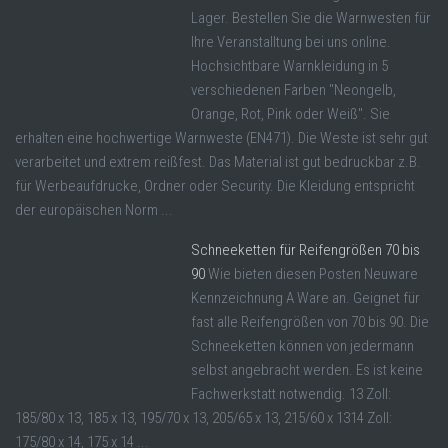
Lager. Bestellen Sie die Warnwesten für
Ihre Veranstalltung bei uns online.
Hochsichtbare Warnkleidung in 5
verschiedenen Farben "Neongelb,
Orange, Rot, Pink oder Weiß". Sie
erhalten eine hochwertige Warnweste (EN471). Die Weste ist sehr gut
verarbeitet und extrem reißfest. Das Material ist gut bedruckbar z.B.
für Werbeaufdrucke, Ordner oder Security. Die Kleidung entspricht
der europäischen Norm ...
Schneeketten für Reifengrößen 70 bis
90
Wie bieten diesen Posten Neuware
Kennzeichnung A Ware an. Geignet für
fast alle Reifengrößen von 70 bis 90. Die
Schneeketten können von jedermann
selbst angebracht werden. Es ist keine
Fachwerkstatt notwendig. 13 Zoll:
185/80 x 13, 185 x 13, 195/70 x 13, 205/65 x 13, 215/60 x 1314 Zoll:
175/80 x 14, 175 x 14 ...