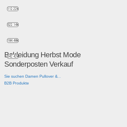
112.22k
522.14k
184.48k
Bekleidung Herbst Mode
342.42k
Sonderposten Verkauf
Sie suchen Damen Pullover &...
B2B Produkte