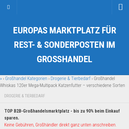
Startseite
EUROPAS MARKTPLATZ FÜR
Kategorien
Auto & Motorrad
REST- & SONDERPOSTEN IM
Drogerie & Tierbedarf
GROSSHANDEL
Fahrzeuge & Transport
Fashion & Mode
»
›
Großhandel Kategorien
›
Drogerie & Tierbedarf
›
Großhandel
Garten & Werkzeug
Whiskas 120er Mega-Multipack Katzenfutter – verschiedene Sorten
Geschäft, Büro & Schreibwaren
DROGERIE & TIERBEDARF
Geschenkartikel
Haushaltswaren
TOP B2B-Großhandelsmarktplatz - bis zu 90% beim Einkauf
Handy und Smartphone
sparen.
Keine Gebühren, Großhändler direkt ganz unten anschreiben.
Kosmetik & Pflege