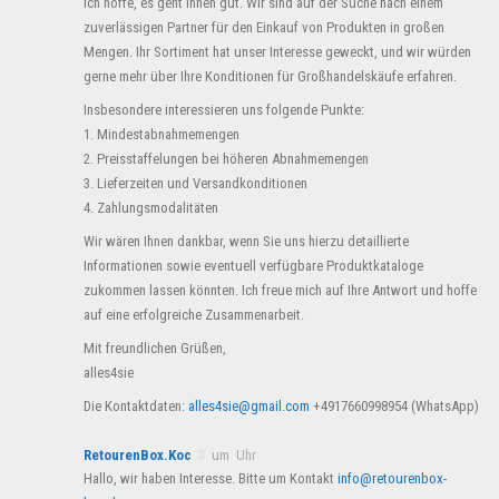
ich hoffe, es geht Ihnen gut. Wir sind auf der Suche nach einem
zuverlässigen Partner für den Einkauf von Produkten in großen
Mengen. Ihr Sortiment hat unser Interesse geweckt, und wir würden
gerne mehr über Ihre Konditionen für Großhandelskäufe erfahren.
Insbesondere interessieren uns folgende Punkte:
1. Mindestabnahmemengen
2. Preisstaffelungen bei höheren Abnahmemengen
3. Lieferzeiten und Versandkonditionen
4. Zahlungsmodalitäten
Wir wären Ihnen dankbar, wenn Sie uns hierzu detaillierte
Informationen sowie eventuell verfügbare Produktkataloge
zukommen lassen könnten. Ich freue mich auf Ihre Antwort und hoffe
auf eine erfolgreiche Zusammenarbeit.
Mit freundlichen Grüßen,
alles4sie
Die Kontaktdaten:
alles4sie@gmail.com
+4917660998954 (WhatsApp)
RetourenBox.Koc
um Uhr
Hallo, wir haben Interesse. Bitte um Kontakt
info@retourenbox-