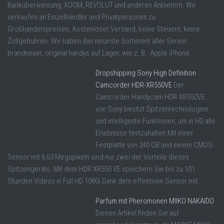
Banküberweisung, XOOM, REVOLUT und anderen Anbietern. Wir
verkaufen an Einzelhändler und Privatpersonen zu
Großhandelspreisen. Kostenloser Versand, keine Steuern, keine
Zollgebühren. Wir haben das neueste Sortiment aller Serien
brandneuer, original handys auf Lager, wie z. B.: Apple iPhone ...
Dropshipping Sony High Definition
Camcorder HDR-XR550VE
Der
Camcorder Handycam HDR-XR550VE
von Sony besitzt Spitzentechnologien
und intelligente Funktionen, um in HD alle
Erlebnisse festzuhalten.Mit einer
Festplatte von 240 GB und einem CMOS-
Sensor mit 6,63 Megapixeln sind nur zwei der Vorteile dieses
Spitzengeräts. Mit dem HDR XR550 VE speichern Sie bis zu 101
Stunden Videos in Full HD 1080i.Dank dem effektiven Sensor mit ...
Parfum mit Pheromonen MIIKO NAKAIDO
Diesen Artikel finden Sie auf