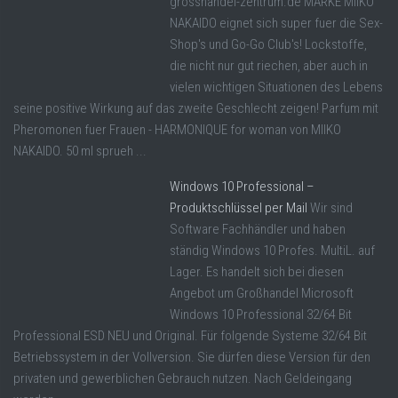
grosshandel-zentrum.de MARKE MIIKO
NAKAIDO eignet sich super fuer die Sex-
Shop's und Go-Go Club's! Lockstoffe,
die nicht nur gut riechen, aber auch in
vielen wichtigen Situationen des Lebens
seine positive Wirkung auf das zweite Geschlecht zeigen! Parfum mit
Pheromonen fuer Frauen - HARMONIQUE for woman von MIIKO
NAKAIDO. 50 ml sprueh ...
Windows 10 Professional –
Produktschlüssel per Mail
Wir sind
Software Fachhändler und haben
ständig Windows 10 Profes. MultiL. auf
Lager. Es handelt sich bei diesen
Angebot um Großhandel Microsoft
Windows 10 Professional 32/64 Bit
Professional ESD NEU und Original. Für folgende Systeme 32/64 Bit
Betriebssystem in der Vollversion. Sie dürfen diese Version für den
privaten und gewerblichen Gebrauch nutzen. Nach Geldeingang