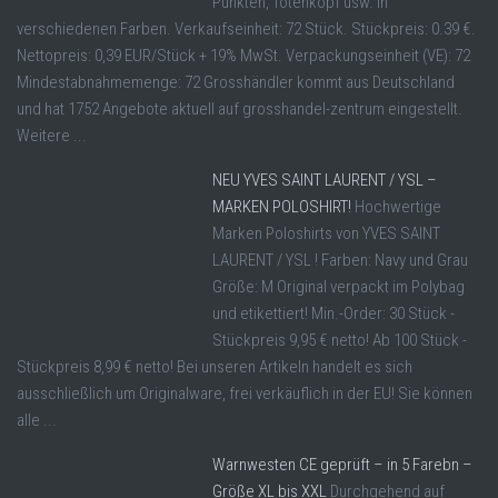
Punkten, Totenkopf usw. In
verschiedenen Farben. Verkaufseinheit: 72 Stück. Stückpreis: 0.39 €.
Nettopreis: 0,39 EUR/Stück + 19% MwSt. Verpackungseinheit (VE): 72
Mindestabnahmemenge: 72 Grosshändler kommt aus Deutschland
und hat 1752 Angebote aktuell auf grosshandel-zentrum eingestellt.
Weitere ...
NEU YVES SAINT LAURENT / YSL –
MARKEN POLOSHIRT!
Hochwertige
Marken Poloshirts von YVES SAINT
LAURENT / YSL ! Farben: Navy und Grau
Größe: M Original verpackt im Polybag
und etikettiert! Min.-Order: 30 Stück -
Stückpreis 9,95 € netto! Ab 100 Stück -
Stückpreis 8,99 € netto! Bei unseren Artikeln handelt es sich
ausschließlich um Originalware, frei verkäuflich in der EU! Sie können
alle ...
Warnwesten CE geprüft – in 5 Farebn –
Größe XL bis XXL
Durchgehend auf