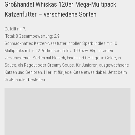
Großhandel Whiskas 120er Mega-Multipack
Lebensmittel & Getränke
Katzenfutter – verschiedene Sorten
Multimedia & Elektro
Münzen
Gefällt mir?:
[Total:
8
Gesamtbewertung:
2.9
]
Spielzeug & Games
Schmackhaftes Katzen-Nassfutter in tollen Sparbundles mit 10
Schuhe & Accessoires
Multipacks mit je 12 Portionsbeuteln à 100 bzw. 85g. In vielen
Sport & Freizeit
verschiedenen Sorten mit Fleisch, Fisch und Geflügel in Gelee, in
Sauce, als Ragout oder Creamy Soups, für Junioren, ausgewachsene
Uhren & Schmuck
Katzen und Senioren. Hier ist für jede Katze etwas dabei. Jetzt beim
Wohnen & Einrichten
Großhändler bestellen.
Restposten-Angebote
Restposten für Privatpersonen
eBay Restposten kaufen
Sonderposten-Angebote
Saison & Eventprodkte