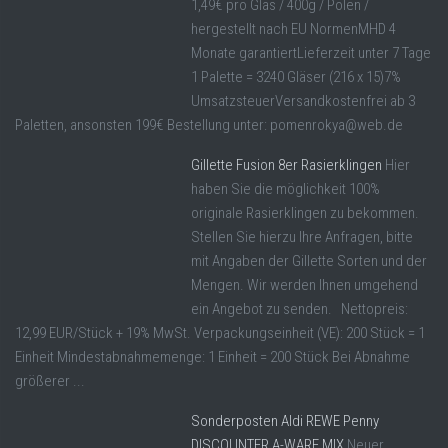
1,49€ pro Glas / 400g / Polen /
hergestellt nach EU NormenMHD 4
Monate garantiertLieferzeit unter 7 Tage
1 Palette = 3240 Gläser (216 x 15)7%
UmsatzsteuerVersandkostenfrei ab 3
Paletten, ansonsten 199€ Bestellung unter: pomenrokya@web.de
Gillette Fusion 8er Rasierklingen
Hier
haben Sie die möglichkeit 100%
originale Rasierklingen zu bekommen.
Stellen Sie hierzu Ihre Anfragen, bitte
mit Angaben der Gillette Sorten und der
Mengen. Wir werden Ihnen umgehend
ein Angebot zu senden. Nettopreis:
12,99 EUR/Stück + 19% MwSt. Verpackungseinheit (VE): 200 Stück = 1
Einheit Mindestabnahmemenge: 1 Einheit = 200 Stück Bei Abnahme
größerer ...
Sonderposten Aldi REWE Penny
DISCOUNTER A-WARE MIX
Neuer