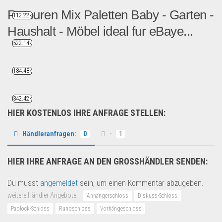
Retouren Mix Paletten Baby - Garten -
112.22k
Haushalt - Möbel ideal fur eBaye...
522.14k
Preis: 180 EURMindestabnah...
Restposten
184.48k
342.42k
HIER KOSTENLOS IHRE ANFRAGE STELLEN:
Händleranfragen:
0
-
1
HIER IHRE ANFRAGE AN DEN GROSSHÄNDLER SENDEN:
Du musst
angemeldet
sein, um einen Kommentar abzugeben.
weitere Händler Angebote:
Anhängerschloss
Diskuss-Schloss
Padlock-Schloss
Rundschloss
Vorhängeschloss