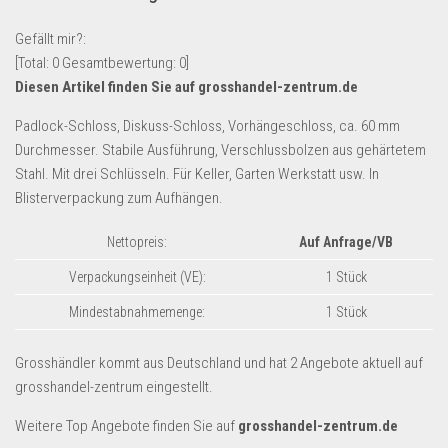
Lebensmittel & Getränke
Gefällt mir?:
Multimedia & Elektro
[Total:
0
Gesamtbewertung:
0
]
Diesen Artikel finden Sie auf grosshandel-zentrum.de
Münzen
Spielzeug & Games
Padlock-Schloss, Diskuss-Schloss, Vorhängeschloss, ca. 60 mm
Durchmesser. Stabile Ausführung, Verschlussbolzen aus gehärtetem
Schuhe & Accessoires
Stahl. Mit drei Schlüsseln. Für Keller, Garten Werkstatt usw. In
Sport & Freizeit
Blisterverpackung zum Aufhängen.
Uhren & Schmuck
Nettopreis:
Auf Anfrage/VB
Wohnen & Einrichten
Verpackungseinheit (VE):
1 Stück
Restposten-Angebote
Mindestabnahmemenge:
1 Stück
Restposten für Privatpersonen
eBay Restposten kaufen
Grosshändler kommt aus Deutschland und hat 2 Angebote aktuell auf
grosshandel-zentrum eingestellt.
Sonderposten-Angebote
Saison & Eventprodkte
Weitere Top Angebote finden Sie auf
grosshandel-zentrum.de