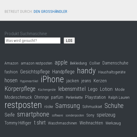
BETREUT DURCH:
DEN GROSSHÄNDLER
·
Produkt Suchmaschine
LOS
apple
Damenschuhe
Collier
Amazon
amazon restposten
Bekleidung
handy
Gesichtspflege
Handpflege
fashion
Haushaltsgeräte
iPhone
hosen
jacken
jeans
Kerzen
Hygieneartikel
Körperpflege
lebensmittel
Lego
Lotion
Mode
Küchengeräte
Modeschmuck
Playstation
Ohrringe
parfüm
Perlenkette
Ralph Lauren
restposten
Samsung
Schuhe
röcke
Schmuckset
smartphone
Seife
spielzeug
Sony
software
sonderposten
t shirt
Tommy Hilfiger
Weihnachten
Waschmaschinen
Werkzeug