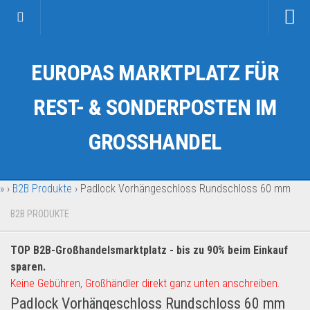
Startseite
EUROPAS MARKTPLATZ FÜR
Kategorien
Auto & Motorrad
REST- & SONDERPOSTEN IM
Drogerie & Tierbedarf
GROSSHANDEL
Fahrzeuge & Transport
Fashion & Mode
»
›
B2B Produkte
›
Padlock Vorhängeschloss Rundschloss 60 mm
Garten & Werkzeug
Geschäft, Büro & Schreibwaren
B2B PRODUKTE
Geschenkartikel
TOP B2B-Großhandelsmarktplatz - bis zu 90% beim Einkauf
Haushaltswaren
sparen.
Handy und Smartphone
Keine Gebühren, Großhändler direkt ganz unten anschreiben.
Padlock Vorhängeschloss Rundschloss 60 mm
Kosmetik & Pflege