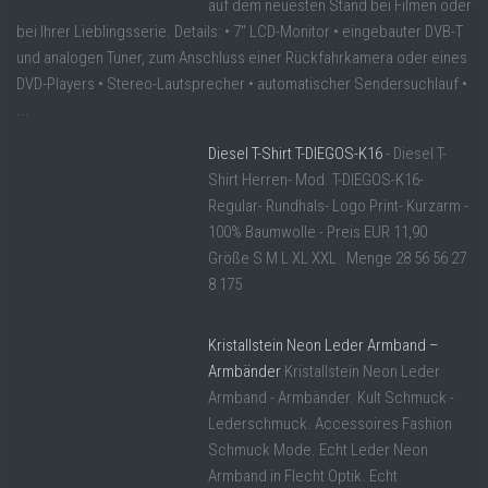
auf dem neuesten Stand bei Filmen oder
bei Ihrer Lieblingsserie. Details: • 7" LCD-Monitor • eingebauter DVB-T
und analogen Tuner, zum Anschluss einer Rückfahrkamera oder eines
DVD-Players • Stereo-Lautsprecher • automatischer Sendersuchlauf •
...
Diesel T-Shirt T-DIEGOS-K16
- Diesel T-
Shirt Herren- Mod. T-DIEGOS-K16-
Regular- Rundhals- Logo Print- Kurzarm -
100% Baumwolle - Preis EUR 11,90
Größe S M L XL XXL Menge 28 56 56 27
8 175
Kristallstein Neon Leder Armband –
Armbänder
Kristallstein Neon Leder
Armband - Armbänder. Kult Schmuck -
Lederschmuck. Accessoires Fashion
Schmuck Mode. Echt Leder Neon
Armband in Flecht Optik. Echt