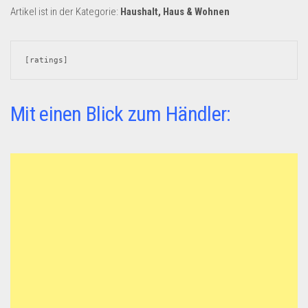
Dropshipping-Produkte
Artikel ist in der Kategorie:
Haushalt, Haus & Wohnen
B2B Produkte
Grosshandel
[ratings]
Amazon
Aldi
Mit einen Blick zum Händler:
Lidl
Kostenlos verkaufen
Anmelden
Kostenlos Registrieren
Newsletter