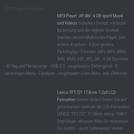
TOP Tages Angebote
MP3-Player ‚AP-4bl‘, 4 GB spielt Musik
und Videos
Schickes Design, einfache
Bedienung und die digitale Technik
machen diesen Multimedia-Player zum
echten Kracher! - 4,5cm großes
Farbdisplay - Formate: MP3, MP4, WMA,
WAV, WMV, ASF, JPG, GIF - 4 GB Speicher
- ID-Tag und Titelanzeige - USB 2.0 - eingebautes Diktiergerät - 3
sprachiges Menü - Equalizer - eingebauter Li-Ion Akku - inkl. Ohrhörer
...
Lenco TFT-721 17,8 cm 7 Zoll LCD
Fernseher
Diesen Artikel finden Sie auf
grosshandel-zentrum.de LCD-Fernseher
LENCO "TFT-721" 7"/18cm, integr. DVB-T
Empfänger inklusive Akku So verpassen
Sie nichts... auch “unterwegs" immer