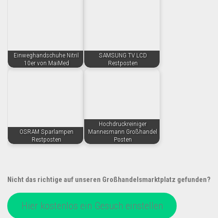
Einweghandschuhe Nitril
SAMSUNG TV LCD
10er von MaiMed
Restposten
Hochdruckreiniger
OSRAM Sparlampen
Mannesmann Großhandel
Restposten
Posten
Nicht das richtige auf unseren Großhandelsmarktplatz gefunden?
Hier kostenlos ein Gesuch einstellen