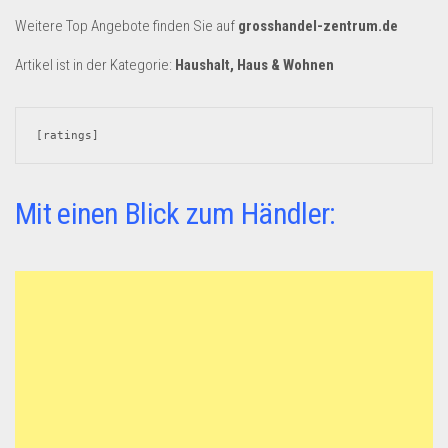
Dropshipping-Produkte
Weitere Top Angebote finden Sie auf
grosshandel-zentrum.de
B2B Produkte
Artikel ist in der Kategorie:
Haushalt, Haus & Wohnen
Grosshandel
Amazon
[ratings]
Aldi
Lidl
Mit einen Blick zum Händler:
Kostenlos verkaufen
Anmelden
Kostenlos Registrieren
Newsletter