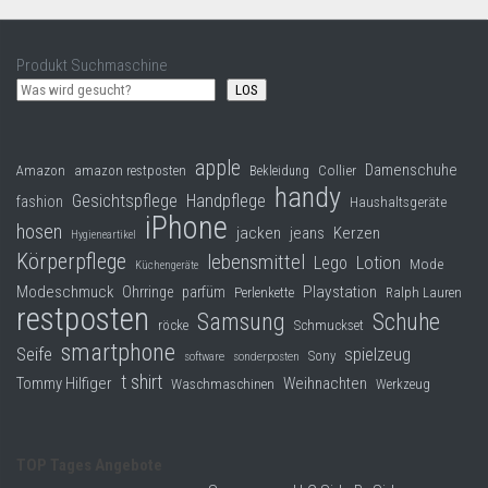
Produkt Suchmaschine
LOS
apple
Damenschuhe
Collier
Amazon
amazon restposten
Bekleidung
handy
Gesichtspflege
Handpflege
fashion
Haushaltsgeräte
iPhone
hosen
jacken
jeans
Kerzen
Hygieneartikel
Körperpflege
lebensmittel
Lego
Lotion
Mode
Küchengeräte
Modeschmuck
Playstation
Ohrringe
parfüm
Perlenkette
Ralph Lauren
restposten
Samsung
Schuhe
röcke
Schmuckset
smartphone
Seife
spielzeug
Sony
software
sonderposten
t shirt
Tommy Hilfiger
Weihnachten
Waschmaschinen
Werkzeug
TOP Tages Angebote