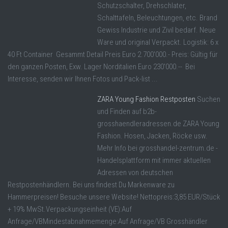
Schutzschalter, Drehschlater,
Schalttafeln, Beleuchtungen, etc. Brand
Gewiss Industrie und Zivil bedarf. Neue
Ware und original Verpackt. Logistik: 6 x
40 Ft Container Gesammt Detail Preis Euro 2.700'000.- Preis: Gültig für
den ganzen Posten, Exw. Lager Norditalien Euro 230'000.-- Bei
Interesse, senden wir Ihnen Fotos und Pack-list ...
ZARA Young Fashion Restposten
Suchen
und Finden auf b2b-
grosshaendleradressen.de ZARA Young
Fashion. Hosen, Jacken, Röcke usw.
Mehr Info bei grosshandel-zentrum.de -
Handelsplattform mit immer aktuellen
Adressen von deutschen
Restpostenhändlern. Bei uns findest Du Markenware zu
Hammerpreisen! Besuche unsere Website! Nettopreis:3,85 EUR/Stück
+ 19% MwSt.Verpackungseinheit (VE):Auf
Anfrage/VBMindestabnahmemenge:Auf Anfrage/VB Grosshändler