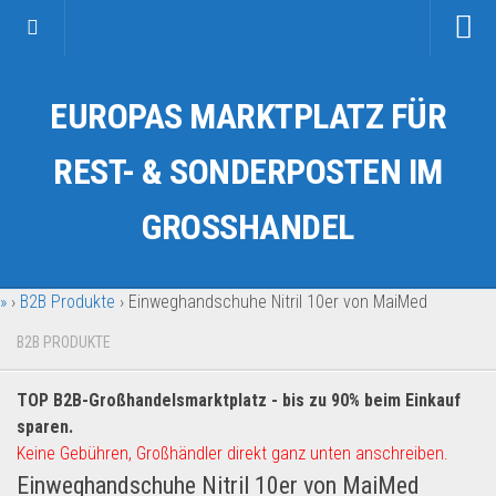
Startseite
EUROPAS MARKTPLATZ FÜR
Kategorien
Auto & Motorrad
REST- & SONDERPOSTEN IM
Drogerie & Tierbedarf
GROSSHANDEL
Fahrzeuge & Transport
Fashion & Mode
»
›
B2B Produkte
›
Einweghandschuhe Nitril 10er von MaiMed
Garten & Werkzeug
Geschäft, Büro & Schreibwaren
B2B PRODUKTE
Geschenkartikel
TOP B2B-Großhandelsmarktplatz - bis zu 90% beim Einkauf
Haushaltswaren
sparen.
Handy und Smartphone
Keine Gebühren, Großhändler direkt ganz unten anschreiben.
Einweghandschuhe Nitril 10er von MaiMed
Kosmetik & Pflege