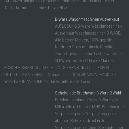
StrapazierfähigkeitButyl-Blase für maximale Lufterhaltung. Material:
100% Thermoplastisches Polyurethan.
B-Ware Waschmaschinen Ausverkauf
AUFLÖSUNG B-Ware Waschmaschinen
Ausverkauf Waschmaschinen B-WARE.
Alle besten Marken, 100% geprüft.
Niedriger Preis (maximale Rendite).
Zwei abgeschlossene Lasten wurden zu
100% überarbeitet Unsere Marken:
BOSCH – SAMSUNG - MIELE - LG - SIEMENS Ideal für: - EXPORT -
OUTLET - RESALE SHOP - Almacenista - COMISIONISTA - HÄNDLER
WENN SIE IN ANDEREN Produkten interessiert sind ...
Schokolade Bruchware B Ware 2 Wahl
Bruchschokolade 2 Wahl B Ware von
Milka. Alle mit Kurzen MHD. Beschädigte
Verpackung oder Verpackung ganz
aber die Schokolade ist in der
Verpackung gebrochen. Sie kaufen bei