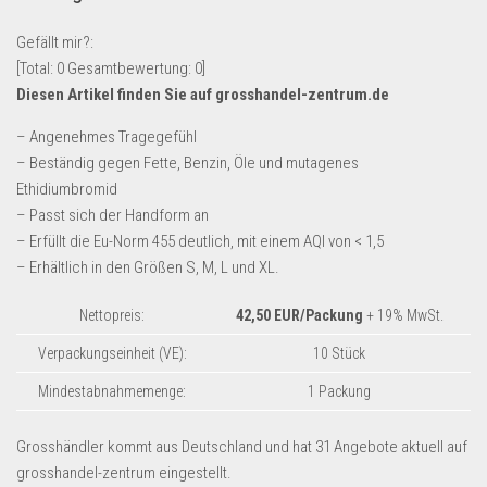
Lebensmittel & Getränke
Gefällt mir?:
Multimedia & Elektro
[Total:
0
Gesamtbewertung:
0
]
Diesen Artikel finden Sie auf grosshandel-zentrum.de
Münzen
Spielzeug & Games
– Angenehmes Tragegefühl
– Beständig gegen Fette, Benzin, Öle und mutagenes
Schuhe & Accessoires
Ethidiumbromid
Sport & Freizeit
– Passt sich der Handform an
– Erfüllt die Eu-Norm 455 deutlich, mit einem AQl von < 1,5
Uhren & Schmuck
– Erhältlich in den Größen S, M, L und XL.
Wohnen & Einrichten
Restposten-Angebote
Nettopreis:
42,50 EUR/Packung
+ 19% MwSt.
Restposten für Privatpersonen
Verpackungseinheit (VE):
10 Stück
eBay Restposten kaufen
Mindestabnahmemenge:
1 Packung
Sonderposten-Angebote
Grosshändler kommt aus Deutschland und hat 31 Angebote aktuell auf
Saison & Eventprodkte
grosshandel-zentrum eingestellt.