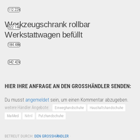
112.22k
Werkzeugschrank rollbar
522.14k
Werkstattwagen befüllt
184.48k
++ Werkstattwagen Blue Edit...
Garten & Werkzeug
342.42k
HIER IHRE ANFRAGE AN DEN GROSSHÄNDLER SENDEN:
Du musst
angemeldet
sein, um einen Kommentar abzugeben.
weitere Händler Angebote:
Einweghandschuhe
Haushaltshandschuhe
MaiMed
Nitril
Putzhandschuhe
BETREUT DURCH:
DEN GROSSHÄNDLER
·