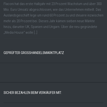
Flaconi hat das erste Halbjahr mit 23 Prozent Wachstum und über 300
Mio. Euro Umsatz abgeschlossen, wie das Unternehmen mitteilt. Das
Auslandsgeschäft lege um rund 60 Prozent zu und steuere inzwischen
mehr als 20 Prozent bei. Dieses Jahr kämen sieben neue Märkte
hinzu, darunter UK, Spanien und Ungarn. Über die neu gegründete
„Media House“ wolle […]
GEPRÜFTER GROSSHANDELSMARKTPLATZ
SICHER BEZAHLEN BEIM VERKÄUFER MIT: