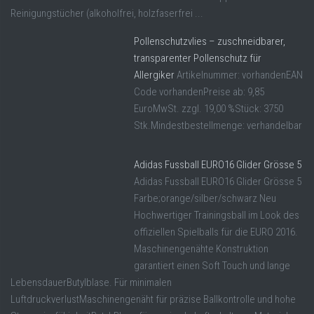
Reinigungstücher (alkoholfrei, holzfaserfrei ...
Pollenschutzvlies – zuschneidbarer,
transparenter Pollenschutz für
Allergiker
Artikelnummer: vorhandenEAN
Code vorhandenPreise ab: 9,85
EuroMwSt. zzgl. 19,00 %Stück: 3750
Stk.Mindestbestellmenge: verhandelbar
Adidas Fussball EURO16 Glider Grösse 5
Adidas Fussball EURO16 Glider Grösse 5
Farbe;orange/silber/schwarz Neu
Hochwertiger Trainingsball im Look des
offiziellen Spielballs für die EURO 2016.
Maschinengenähte Konstruktion
garantiert einen Soft Touch und lange
LebensdauerButylblase. Für minimalen
LuftdruckverlustMaschinengenäht für präzise Ballkontrolle und hohe