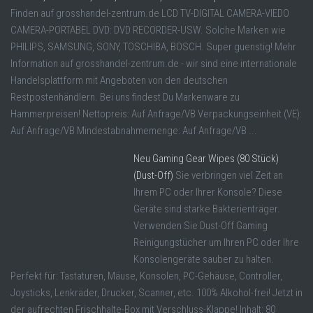
Finden auf grosshandel-zentrum.de LCD TV-DIGITAL CAMERA-VIEDO
CAMERA-PORTABEL DVD: DVD RECORDER-USW. Solche Marken wie
PHILIPS, SAMSUNG, SONY, TOSCHIBA, BOSCH. Super guenstig! Mehr
Information auf grosshandel-zentrum.de - wir sind eine internationale
Handelsplattform mit Angeboten von den deutschen
Restpostenhändlern. Bei uns findest Du Markenware zu
Hammerpreisen! Nettopreis: Auf Anfrage/VB Verpackungseinheit (VE):
Auf Anfrage/VB Mindestabnahmemenge: Auf Anfrage/VB ...
Neu Gaming Gear Wipes (80 Stück)
(Dust-Off)
Sie verbringen viel Zeit an
Ihrem PC oder Ihrer Konsole? Diese
Geräte sind starke Bakterienträger.
Verwenden Sie Dust-Off Gaming
Reinigungstücher um Ihren PC oder Ihre
Konsolengeräte sauber zu halten.
Perfekt für: Tastaturen, Mäuse, Konsolen, PC-Gehäuse, Controller,
Joysticks, Lenkräder, Drucker, Scanner, etc. 100% Alkohol-frei! Jetzt in
der aufrechten Frischhalte-Box mit Verschluss-Klappe! Inhalt: 80