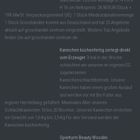
Glas/Metall -Leichte Montage B 14 cm x
H 16 cm Nettopreis: 24,90 EUR/Stück +
19% MwSt. Verpackungseinheit (VE): 1 Stück Mindestabnahmemenge:
1 Stück Grosshändler kommt aus Deutschland und hat 25 Angebote
aktuell auf grosshandel-zentrum eingestellt. Weitere Top Angebote
finden Sie auf grosshandel-zentrum.de ...
Kaninchen küchenfertig zerlegt direkt
vom Erzeuger
3 mal in der Woche
schlachten wir unseren im eigenen EG
zugelassenen
Kaninchenschlachtbetrieb. Unsere
Kaninchen haben einen großen Auslauf
und werden nur mit Bio Futter aus
eigener Herstellung gefüttert. Maximales Alter unseren
Schlachtkaninchen 16 bis 20 Wochen. Unseren Kaninchen erreichen
ein Gewicht von 1,6 Kg bis 2,5 Kg Für den Versand werden die
Kaninchen küchenfertig ...
Spielturm Beauty Woodini