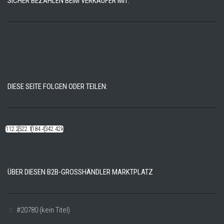
SICHER BEZAHLEN BEIM VERKÄUFER MIT:
DIESE SEITE FOLGEN ODER TEILEN:
112.22k
522.14k
184.48k
342.42k
ÜBER DIESEN B2B-GROSSHÄNDLER MARKTPLATZ
#20780 (kein Titel)