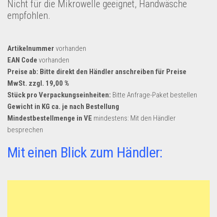
Nicht für die Mikrowelle geeignet, Handwäsche
Dropshipping-Produkte
empfohlen.
B2B Produkte
Grosshandel
Artikelnummer
vorhanden
Amazon
EAN Code
vorhanden
Aldi
Preise ab: Bitte direkt den Händler anschreiben für Preise
MwSt. zzgl. 19,00 %
Lidl
Stück pro Verpackungseinheiten:
Bitte Anfrage-Paket bestellen
Kostenlos verkaufen
Gewicht in KG ca. je nach Bestellung
Mindestbestellmenge in VE
mindestens: Mit den Händler
Anmelden
besprechen
Kostenlos Registrieren
Mit einen Blick zum Händler:
Newsletter