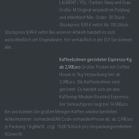
LAURENT / YSL ! Farben: Navy und Grau
Größe: M Original verpackt im Polybag
und etikettiert! Min.-Order: 30 Stück -
Stückpreis 9,95 € netto! Ab 100 Stück -
Stückpreis 8,99 € netto! Bei unseren Artikeln handelt es sich
ausschließlich um Originalware, frei verkäuflich in der EU! Sie können
alle ...
Kaffeebohnen gerösteter Espresso Kg
ab 2,99Euro
Großer Posten mit Coffee
House in 1kg Verpackung hier ab
2,99Euro. DIe Kaffeebohnen sind
geröstet. Es handelt sich um den
Kaffeetyp Medium Roasted Espresso.
Der Verkaufspreis liegt bei 14,99Euro
Bei uns können Sie großen Mengen Kaffee onbline bestellen.
Artikelnummer: vorhandenEAN Code vorhandenPreise ab: ab 2,99Euro
je Packung 1 KgMwSt. zzgl. 19,00 %Stück pro Verpackungseinheiten:
6Gewicht ...