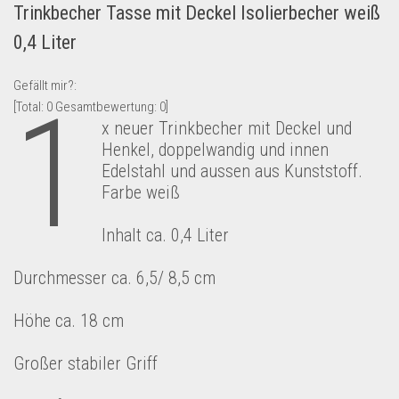
Trinkbecher Tasse mit Deckel Isolierbecher weiß
Lebensmittel & Getränke
0,4 Liter
Multimedia & Elektro
Münzen
Gefällt mir?:
1
[Total:
0
Gesamtbewertung:
0
]
Spielzeug & Games
x neuer Trinkbecher mit Deckel und
Schuhe & Accessoires
Henkel, doppelwandig und innen
Edelstahl und aussen aus Kunststoff.
Sport & Freizeit
Farbe weiß
Uhren & Schmuck
Wohnen & Einrichten
Inhalt ca. 0,4 Liter
Restposten-Angebote
Durchmesser ca. 6,5/ 8,5 cm
Restposten für Privatpersonen
eBay Restposten kaufen
Höhe ca. 18 cm
Sonderposten-Angebote
Großer stabiler Griff
Saison & Eventprodkte