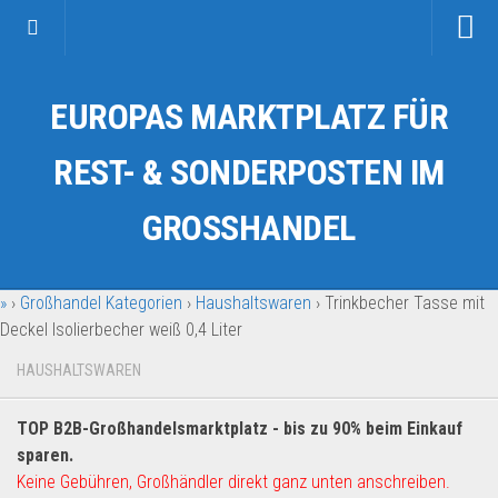
Startseite
EUROPAS MARKTPLATZ FÜR
Kategorien
Auto & Motorrad
REST- & SONDERPOSTEN IM
Drogerie & Tierbedarf
GROSSHANDEL
Fahrzeuge & Transport
Fashion & Mode
»
›
Großhandel Kategorien
›
Haushaltswaren
›
Trinkbecher Tasse mit
Garten & Werkzeug
Deckel Isolierbecher weiß 0,4 Liter
Geschäft, Büro & Schreibwaren
HAUSHALTSWAREN
Geschenkartikel
Haushaltswaren
TOP B2B-Großhandelsmarktplatz - bis zu 90% beim Einkauf
Handy und Smartphone
sparen.
Keine Gebühren, Großhändler direkt ganz unten anschreiben.
Kosmetik & Pflege