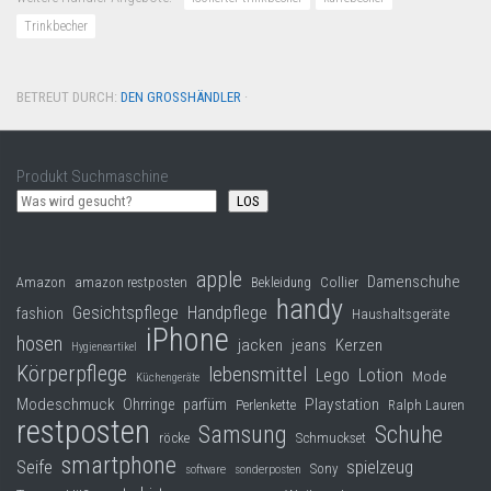
Trinkbecher
BETREUT DURCH:
DEN GROSSHÄNDLER
·
Produkt Suchmaschine
LOS
apple
Damenschuhe
Collier
Amazon
amazon restposten
Bekleidung
handy
Gesichtspflege
Handpflege
fashion
Haushaltsgeräte
iPhone
hosen
jacken
jeans
Kerzen
Hygieneartikel
Körperpflege
lebensmittel
Lego
Lotion
Mode
Küchengeräte
Modeschmuck
Playstation
Ohrringe
parfüm
Perlenkette
Ralph Lauren
restposten
Samsung
Schuhe
röcke
Schmuckset
smartphone
Seife
spielzeug
Sony
software
sonderposten