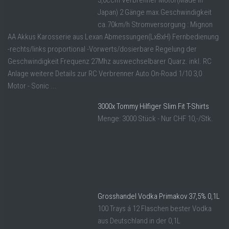
3,0ccm Verbrenner Motor(Made in
Japan) 2 Gänge max.Geschwindigkeit
ca.70km/h Stromversorgung : Mignon
AA Akkus Karosserie aus Lexan Abmessungen(LxBxH) Fernbedienung
-rechts/links proportional -Vorwerts/dosierbare Regelung der
Geschwindigkeit Frequenz 27Mhz auswechselbarer Quarz. inkl. RC
Anlage weitere Details zur RC Verbrenner Auto On-Road 1/10 3,0
Motor - Sonic ...
3000x Tommy Hilfiger Slim Fit T-Shirts
Menge: 3000 Stück - Nur CHF 10,-/Stk.
Grosshandel Vodka Primakov 37,5% 0,1L
100 Trays á 12 Flaschen bester Vodka
aus Deutschland in der 0,1L