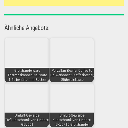
Ähnliche Angebote:
Großhandelware
Porzellan Becher Coffee to
Thermoskannen Neuware
Go Weihnacht, Kaffeebecher,
1,5L behälter mit Becher
Glühweintasse
Umluft-Gewerbe-
Umluft-Gewerbe-
Tiefkühlschrank von Liebherr
Kühlschrank von Liebherr
GGv501
GKv5710 Großhandel