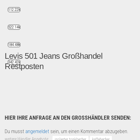
112.22k
522.14k
184.48k
Levis 501 Jeans Großhandel
342.42k
Restposten
Diesen Artikel finden Sie a...
B2B Produkte
HIER IHRE ANFRAGE AN DEN GROSSHÄNDLER SENDEN:
Du musst
angemeldet
sein, um einen Kommentar abzugeben.
weitere Händler Angebote:
isolierter trinkbecher
kaffebecher