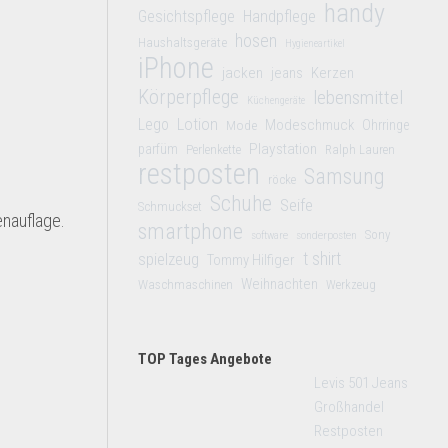
handy
Gesichtspflege
Handpflege
hosen
Haushaltsgeräte
Hygieneartikel
iPhone
jacken
jeans
Kerzen
Körperpflege
lebensmittel
Küchengeräte
Lego
Lotion
Modeschmuck
Mode
Ohrringe
Playstation
parfüm
Perlenkette
Ralph Lauren
restposten
Samsung
röcke
Schuhe
Seife
Schmuckset
nauflage.
smartphone
Sony
software
sonderposten
t shirt
spielzeug
Tommy Hilfiger
Weihnachten
Waschmaschinen
Werkzeug
TOP Tages Angebote
Levis 501 Jeans
Großhandel
Restposten