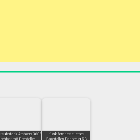
raubstock Amboss 360°
funk ferngesteuertes
rehbar mit Drehteller -
Baustellen Fahrzeug RC