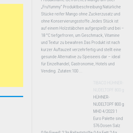
„FruYummy“ Produktbeschreibung:Natürliche
Stücke reifer Mango ohne Zuckerzusatz und
ohne Konservierungsstoffe.Jedes Stück ist
auf einem Holzstäbchen aufgespießt und bei –
18 °C tiefgefroren, um Geschmack, Vitamine
und Textur zu bewahren.Das Produkt ist nach
kurzer Auftauzeit verzehrfertig und stellt eine
gesunde Alternative zu Speiseeis dar – ideal
für Einzelhandel, Gastronomie, Hotels und
Vending. Zutaten:100 ...
TIBACO HÜHNER-
NUDELTOPF 800 g
HÜHNER-
NUDELTOPF 800 g
MHD 4/2023 1
Euro Palette sind
576 Dosen Salz
0,9g Eiweiß 2,3g Ballaststoffe 0,4g Fett 2,4g