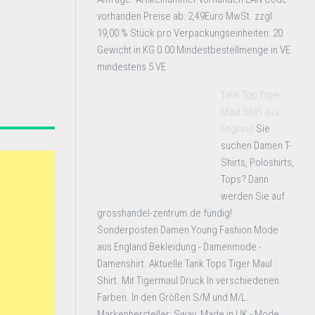
vorhanden Preise ab: 2,49Euro MwSt. zzgl.
19,00 % Stück pro Verpackungseinheiten: 20
Gewicht in KG 0.00 Mindestbestellmenge in VE
mindestens 5 VE
Tank Top Tiger
Maul Shirt aus
England
Sie
suchen Damen T-
Shirts, Poloshirts,
Tops? Dann
werden Sie auf
grosshandel-zentrum.de fündig!
Sonderposten Damen Young Fashion Mode
aus England Bekleidung - Damenmode -
Damenshirt. Aktuelle Tank Tops Tiger Maul
Shirt. Mit Tigermaul Druck In verschiedenen
Farben. In den Größen S/M und M/L.
Markenhersteller: Sway. Made in UK - Mode