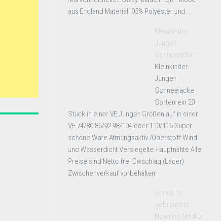
aus England Material: 95% Polyester und ...
Kleinkinder
Jungen
Schneejacke
Kleinkinder
Jungen
Schneejacke
Sortenrein 20
Stück in einer VE Jungen Größenlauf in einer
VE 74/80 86/92 98/104 oder 110/116 Super
schöne Ware Atmungsaktiv /Oberstoff Wind
und Wasserdicht Versiegelte Hauptnähte Alle
Preise sind Netto frei Owschlag (Lager)
Zwischenverkauf vorbehalten
Verkaufe
gebrauchte
Novoline Merkur