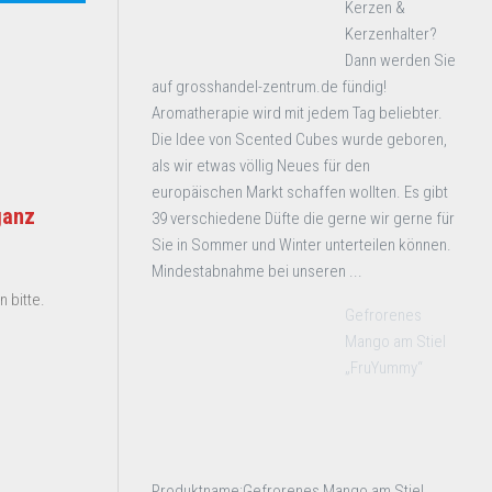
Kerzen &
Kerzenhalter?
Dann werden Sie
auf grosshandel-zentrum.de fündig!
Aromatherapie wird mit jedem Tag beliebter.
Die Idee von Scented Cubes wurde geboren,
als wir etwas völlig Neues für den
europäischen Markt schaffen wollten. Es gibt
ganz
39 verschiedene Düfte die gerne wir gerne für
Sie in Sommer und Winter unterteilen können.
Mindestabnahme bei unseren ...
 bitte.
Gefrorenes
Mango am Stiel
„FruYummy“
Produktname:Gefrorenes Mango am Stiel