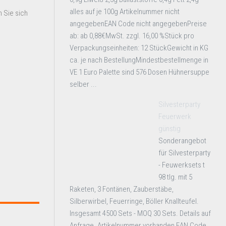
alles auf je 100g Artikelnummer nicht
 Sie sich
angegebenEAN Code nicht angegebenPreise
ab: ab 0,88€MwSt. zzgl. 16,00 %Stück pro
Verpackungseinheiten: 12 StückGewicht in KG
ca. je nach BestellungMindestbestellmenge in
VE 1 Euro Palette sind 576 Dosen Hühnersuppe
selber ...
Silvesterparty
Feuerwerk
günstig
Sonderangebot
für Silvesterparty
- Feuwerksets t
98 tlg. mit 5
Raketen, 3 Fontänen, Zauberstäbe,
Silberwirbel, Feuerringe, Böller Knallteufel.
Insgesamt 4500 Sets - MOQ 30 Sets. Details auf
Anfrage. Artikelnummer vorhanden EAN Code