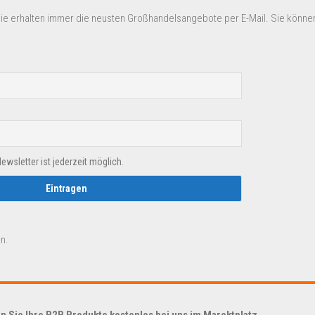
Sie erhalten immer die neusten Großhandelsangebote per E-Mail. Sie können
sletter ist jederzeit möglich.
n.
 Sie Ihre B2B Produkte kostenlos bei uns im Marektplatz.