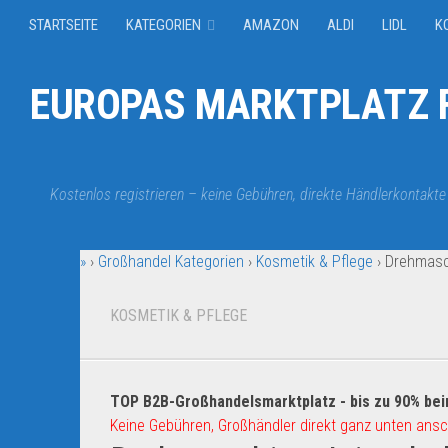
STARTSEITE
KATEGORIEN
AMAZON
ALDI
LIDL
K
EUROPAS MARKTPLATZ F
Kostenlos registrieren – keine Gebühren, direkte Händlerkontakte
»
›
Großhandel Kategorien
›
Kosmetik & Pflege
›
Drehmasch
KOSMETIK & PFLEGE
TOP B2B-Großhandelsmarktplatz - bis zu 90% bei
Keine Gebühren, Großhändler direkt ganz unten ansc