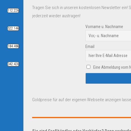
Tragen Sie sich in unseren kostenlosen Newsletter ein! 
112.22k
jederzeit wieder austragen!
Vorname u. Nachname
522.14k
184.48k
Email
342.42k
Eine Abmeldung vom New
Goldpreise für auf der eigenen Webseite anzeigen lasse
Sie sind Großhändler oder Verkäufer? Dann verkaufen