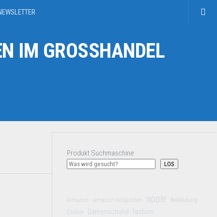
NEWSLETTER
N IM GROSSHANDEL
Produkt Suchmaschine
LOS
apple
Amazon
amazon restposten
Bekleidung
Damenschuhe
Collier
fashion