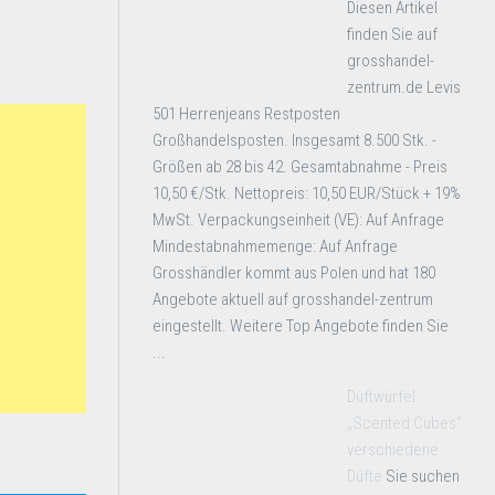
Diesen Artikel
finden Sie auf
grosshandel-
zentrum.de Levis
501 Herrenjeans Restposten
Großhandelsposten. Insgesamt 8.500 Stk. -
Größen ab 28 bis 42. Gesamtabnahme - Preis
10,50 €/Stk. Nettopreis: 10,50 EUR/Stück + 19%
MwSt. Verpackungseinheit (VE): Auf Anfrage
Mindestabnahmemenge: Auf Anfrage
Grosshändler kommt aus Polen und hat 180
Angebote aktuell auf grosshandel-zentrum
eingestellt. Weitere Top Angebote finden Sie
...
Duftwürfel
„Scented Cubes“
verschiedene
Düfte
Sie suchen