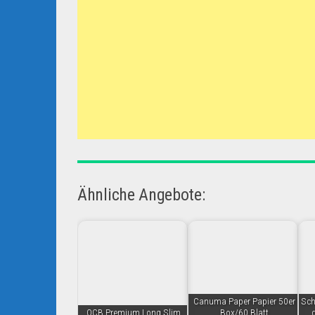
Ähnliche Angebote:
Canuma Paper Papier 50er
Sch
OCB Premium Long Slim
Box/60 Blatt
d