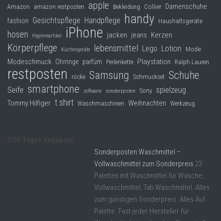
apple
Damenschuhe
Collier
Amazon
amazon restposten
Bekleidung
handy
Gesichtspflege
Handpflege
fashion
Haushaltsgeräte
iPhone
hosen
jacken
jeans
Kerzen
Hygieneartikel
Körperpflege
lebensmittel
Lego
Lotion
Mode
Küchengeräte
Modeschmuck
Playstation
Ohrringe
parfüm
Perlenkette
Ralph Lauren
restposten
Samsung
Schuhe
röcke
Schmuckset
smartphone
Seife
spielzeug
Sony
software
sonderposten
t shirt
Tommy Hilfiger
Weihnachten
Waschmaschinen
Werkzeug
TOP Tages Angebote
Sonderposten Waschmittel –
Vollwaschmittel zum Sonderpreis
23
Paletten mit Waschmittel für Wäsche,
Vollwaschmittel, Tab Waschmittel. Alles
zum günstigen Sonderpreis. Alles Auf
Palette. Fast jeder Hersteller für