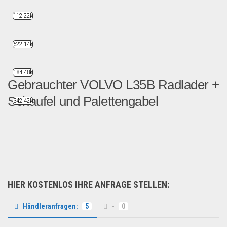
112.22k
522.14k
184.48k
Gebrauchter VOLVO L35B Radlader +
Schaufel und Palettengabel
342.42k
Zum Verkauf bieten wir hie...
Auto & Motorrad
HIER KOSTENLOS IHRE ANFRAGE STELLEN:
Händleranfragen:
5
-
0