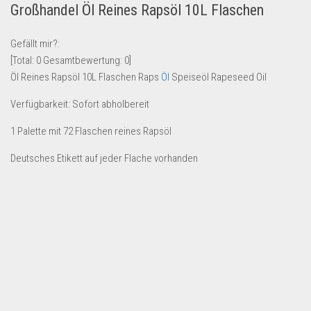
Großhandel Öl Reines Rapsöl 10L Flaschen
Lebensmittel & Getränke
Multimedia & Elektro
Gefällt mir?:
[Total:
0
Gesamtbewertung:
0
]
Münzen
Öl Reines Rapsöl 10L Flaschen Raps
Öl
Speiseöl Rapeseed Oil
Spielzeug & Games
Verfügbarkeit: Sofort abholbereit
Schuhe & Accessoires
1 Palette mit 72 Flaschen reines Rapsöl
Sport & Freizeit
Uhren & Schmuck
Deutsches Etikett auf jeder Flache vorhanden
Wohnen & Einrichten
Restposten-Angebote
Restposten für Privatpersonen
eBay Restposten kaufen
Sonderposten-Angebote
Saison & Eventprodkte