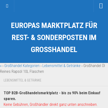
Startseite
EUROPAS MARKTPLATZ FÜR
Kategorien
Auto & Motorrad
REST- & SONDERPOSTEN IM
Drogerie & Tierbedarf
GROSSHANDEL
Fahrzeuge & Transport
Fashion & Mode
»
›
Großhandel Kategorien
›
Lebensmittel & Getränke
›
Großhandel Öl
Garten & Werkzeug
Reines Rapsöl 10L Flaschen
Geschäft, Büro & Schreibwaren
LEBENSMITTEL & GETRÄNKE
Geschenkartikel
Haushaltswaren
TOP B2B-Großhandelsmarktplatz - bis zu 90% beim Einkauf
Handy und Smartphone
sparen.
Keine Gebühren, Großhändler direkt ganz unten anschreiben.
Kosmetik & Pflege