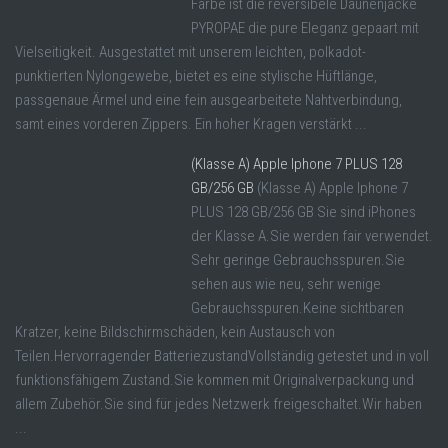
Farbe ist die reversibele Daunenjacke
PYROPAE die pure Eleganz gepaart mit
Vielseitigkeit. Ausgestattet mit unserem leichten, polkadot-
punktierten Nylongewebe, bietet es eine stylische Hüftlänge,
passgenaue Ärmel und eine fein ausgearbeitete Nahtverbindung,
samt eines vorderen Zippers. Ein hoher Kragen verstärkt ...
(Klasse A) Apple Iphone 7 PLUS 128
GB/256 GB
(Klasse A) Apple Iphone 7
PLUS 128 GB/256 GB Sie sind iPhones
der Klasse A.Sie werden fair verwendet.
Sehr geringe Gebrauchsspuren.Sie
sehen aus wie neu, sehr wenige
Gebrauchsspuren.Keine sichtbaren
Kratzer, keine Bildschirmschäden, kein Austausch von
Teilen.Hervorragender BatteriezustandVollständig getestet und in voll
funktionsfähigem Zustand.Sie kommen mit Originalverpackung und
allem Zubehör.Sie sind für jedes Netzwerk freigeschaltet.Wir haben
...