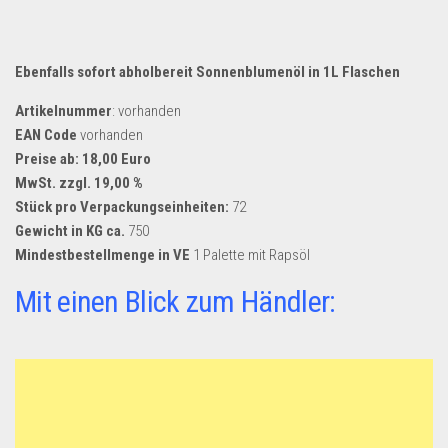
Dropshipping-Produkte
B2B Produkte
Grosshandel
Ebenfalls sofort abholbereit Sonnenblumenöl in 1L Flaschen
Amazon
Artikelnummer
: vorhanden
EAN Code
vorhanden
Aldi
Preise ab: 18,00 Euro
Lidl
MwSt. zzgl. 19,00 %
Stück pro Verpackungseinheiten:
72
Kostenlos verkaufen
Gewicht in KG ca.
750
Anmelden
Mindestbestellmenge in VE
1 Palette mit Rapsöl
Kostenlos Registrieren
Mit einen Blick zum Händler:
Newsletter