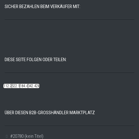
SICHER BEZAHLEN BEIM VERKÄUFER MIT:
DIESE SEITE FOLGEN ODER TEILEN:
112.22k
522.14k
184.48k
342.42k
ÜBER DIESEN B2B-GROSSHÄNDLER MARKTPLATZ
#20780 (kein Titel)