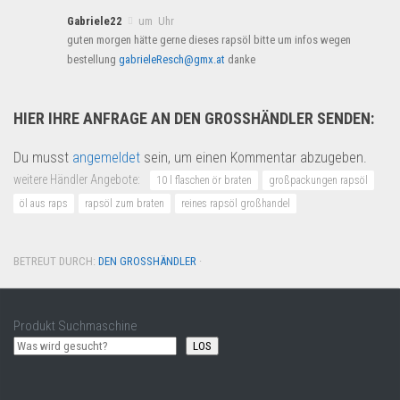
Gabriele22
um Uhr
guten morgen hätte gerne dieses rapsöl bitte um infos wegen
bestellung
gabrieleResch@gmx.at
danke
HIER IHRE ANFRAGE AN DEN GROSSHÄNDLER SENDEN:
Du musst
angemeldet
sein, um einen Kommentar abzugeben.
weitere Händler Angebote:
10 l flaschen ör braten
großpackungen rapsöl
öl aus raps
rapsöl zum braten
reines rapsöl großhandel
BETREUT DURCH:
DEN GROSSHÄNDLER
·
Produkt Suchmaschine
LOS