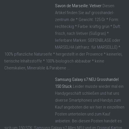
Savon de Marseille: Vetiver
Diesen
Artikel finden Sie auf grosshandel-
zentrum.de * Gewicht: 125 Gr * Form:
rechteckig * Farbe: kräftig grün * Duft:
frisch, nach Vetiver (Süßgras) *
lieferbare Marken: SEIFENBLASE oder
MARSELHA (altfranz. für MARSEILLE) *
100% pflanzliche Naturseife * hergestellt in der Provence * keinerlei,
tierische Inhaltsstoffe * 100% biologisch abbaubar * keine
Chemikalien, Mineralöle & Parabene ...
Samsung Galaxy s7 NEU Grosshandel
150 Stück
Leider musste wieder mal ein
Handygeschäft schließen und hat uns
diverse Smartphones und Handys zum
Kauf angeboten die wir hier in einzellnen
Posten unterteilen und zum Kauf
anbieten. Bei diesen Posten handelt es
sich um 150 STK: Samsung Galaxy s7 Alles NEU und im Original Karton