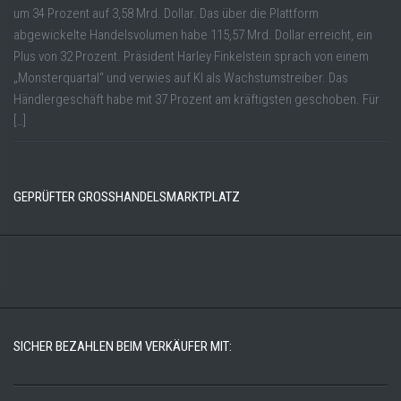
um 34 Prozent auf 3,58 Mrd. Dollar. Das über die Plattform
abgewickelte Handelsvolumen habe 115,57 Mrd. Dollar erreicht, ein
Plus von 32 Prozent. Präsident Harley Finkelstein sprach von einem
„Monsterquartal“ und verwies auf KI als Wachstumstreiber. Das
Händlergeschäft habe mit 37 Prozent am kräftigsten geschoben. Für
[…]
GEPRÜFTER GROSSHANDELSMARKTPLATZ
SICHER BEZAHLEN BEIM VERKÄUFER MIT: