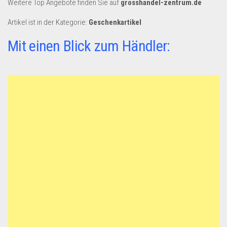
Weitere Top Angebote finden Sie auf
grosshandel-zentrum.de
Dropshipping-Produkte
B2B Produkte
Artikel ist in der Kategorie:
Geschenkartikel
Grosshandel
Mit einen Blick zum Händler:
Amazon
Aldi
Lidl
Kostenlos verkaufen
Anmelden
Kostenlos Registrieren
Newsletter