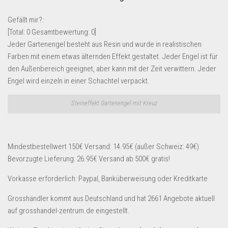
Lebensmittel & Getränke
Gefällt mir?:
Multimedia & Elektro
[Total:
0
Gesamtbewertung:
0
]
Jeder Gartenengel besteht aus Resin und wurde in realistischen
Münzen
Farben mit einem etwas älternden Effekt gestaltet. Jeder Engel ist für
Spielzeug & Games
den Außenbereich geeignet, aber kann mit der Zeit verwittern. Jeder
Schuhe & Accessoires
Engel wird einzeln in einer Schachtel verpackt.
Sport & Freizeit
Steineffekt Gartenengel mit Kreuz
Uhren & Schmuck
Wohnen & Einrichten
Mindestbestellwert 150€ Versand: 14.95€ (außer Schweiz: 49€)
Restposten-Angebote
Bevorzugte Lieferung: 26.95€ Versand ab 500€ gratis!
Restposten für Privatpersonen
Vorkasse erforderlich: Paypal, Banküberweisung oder Kreditkarte
eBay Restposten kaufen
Sonderposten-Angebote
Grosshändler kommt aus Deutschland und hat 2661 Angebote aktuell
auf grosshandel-zentrum.de eingestellt.
Saison & Eventprodkte