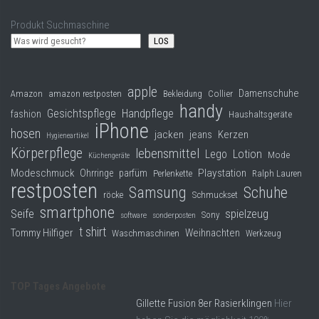
Produkt Suchmaschine
LOS
apple
Damenschuhe
Collier
Amazon
amazon restposten
Bekleidung
handy
Gesichtspflege
Handpflege
fashion
Haushaltsgeräte
iPhone
hosen
jacken
jeans
Kerzen
Hygieneartikel
Körperpflege
lebensmittel
Lego
Lotion
Mode
Küchengeräte
Modeschmuck
Playstation
Ohrringe
parfüm
Perlenkette
Ralph Lauren
restposten
Samsung
Schuhe
röcke
Schmuckset
smartphone
Seife
spielzeug
Sony
software
sonderposten
t shirt
Tommy Hilfiger
Weihnachten
Waschmaschinen
Werkzeug
TOP Tages Angebote
Gillette Fusion 8er Rasierklingen
Hier