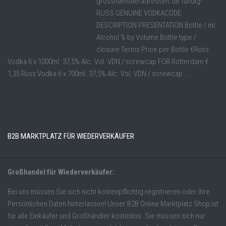
grosshaendleradressen.de fündig!
RUSS GENUINE VODKACODE
DESCRIPTION PRESENTATION Bottle / ml
Alcohol % by Volume Bottle type /
closure Terms Price per Bottle €Russ
Vodka 6 x 1000ml. 37,5% Alc. Vol. VDN / screwcap FOB Rotterdam €
1,35 Russ Vodka 6 x 700ml. 37,5% Alc. Vol. VDN / screwcap ...
B2B MARKTPLATZ FÜR WIEDERVERKÄUFER
Großhandel für Wiederverkäufer:
Bei uns müssen Sie sich nicht kostenpflichtig registrieren oder Ihre
Persönlichen Daten hinterlassen! Unser B2B Online Marktplatz Shop ist
für alle Einkäufer und Großhändler kostenlos. Sie müssen sich nur