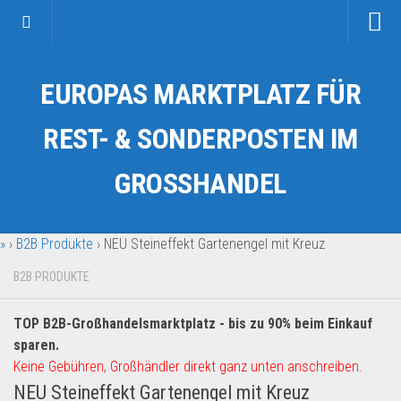
Startseite
EUROPAS MARKTPLATZ FÜR
Kategorien
Auto & Motorrad
REST- & SONDERPOSTEN IM
Drogerie & Tierbedarf
GROSSHANDEL
Fahrzeuge & Transport
Fashion & Mode
»
›
B2B Produkte
›
NEU Steineffekt Gartenengel mit Kreuz
Garten & Werkzeug
Geschäft, Büro & Schreibwaren
B2B PRODUKTE
Geschenkartikel
TOP B2B-Großhandelsmarktplatz - bis zu 90% beim Einkauf
Haushaltswaren
sparen.
Handy und Smartphone
Keine Gebühren, Großhändler direkt ganz unten anschreiben.
NEU Steineffekt Gartenengel mit Kreuz
Kosmetik & Pflege