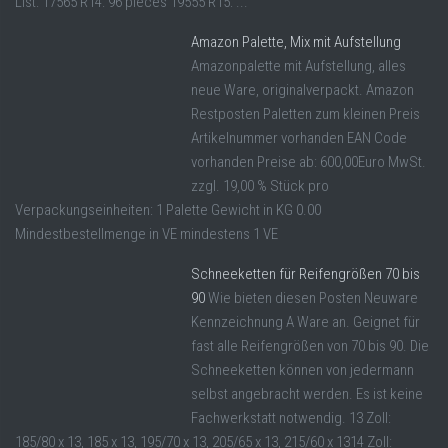
List: 17565 R14: 96 pieces 19555 R15: ...
Amazon Palette, Mix mit Aufstellung
Amazonpalette mit Aufstellung, alles
neue Ware, originalverpackt. Amazon
Restposten Paletten zum kleinen Preis
Artikelnummer vorhanden EAN Code
vorhanden Preise ab: 600,00Euro MwSt.
zzgl. 19,00 % Stück pro
Verpackungseinheiten: 1 Palette Gewicht in KG 0.00
Mindestbestellmenge in VE mindestens 1 VE
Schneeketten für Reifengrößen 70 bis
90
Wie bieten diesen Posten Neuware
Kennzeichnung A Ware an. Geignet für
fast alle Reifengrößen von 70 bis 90. Die
Schneeketten können von jedermann
selbst angebracht werden. Es ist keine
Fachwerkstatt notwendig. 13 Zoll:
185/80 x 13, 185 x 13, 195/70 x 13, 205/65 x 13, 215/60 x 1314 Zoll: