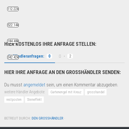
Guten Tag, ich bi...
112.22k
Fashion & Mode
522.14k
184.48k
HIER KOSTENLOS IHRE ANFRAGE STELLEN:
Händleranfragen:
0
-
2
342.42k
HIER IHRE ANFRAGE AN DEN GROSSHÄNDLER SENDEN:
Du musst
angemeldet
sein, um einen Kommentar abzugeben.
weitere Händler Angebote:
Gartenengel mit Kreuz
grosshandel
restposten
Steineffekt
BETREUT DURCH:
DEN GROSSHÄNDLER
·