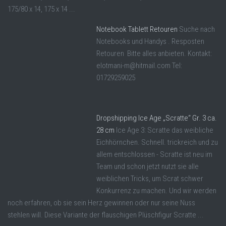
175/80 x 14, 175 x 14 ...
Notebook Tablett Retouren
Suche nach
Notebooks und Handys . Resposten
Retouren Bitte alles anbieten. Kontakt:
elotmani-m@hitmail.com Tel:
01729259025
Dropshipping Ice Age „Scratte“ Gr. 3 ca.
28 cm
Ice Age 3: Scratte das weibliche
Eichhörnchen. Schnell. trickreich und zu
allem entschlossen - Scratte ist neu im
Team und schon jetzt nutzt sie alle
weiblichen Tricks, um Scrat schwer
Konkurrenz zu machen. Und wir werden
noch erfahren, ob sie sein Herz gewinnen oder nur seine Nuss
stehlen will. Diese Variante der flauschigen Plüschfigur Scratte ...