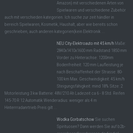
Amazon) mit verschiedenen Arten von
Spielwaren und verschiedene Zubehör
auch mit verschieden kategorien. Ich suche zur zeit händler in
bereich Spielwaren, Kosmetik, Haushalt, aber wie bereits schon
geschrieben, auch anderen kategorien(kein Elektronik ...
NEU City-Elektroauto mit 45 km/h
Maße:
2840x1410x1600 mm Radstand 1850 mm
Vorder zu Hinterachse: 1200mm
Bodenfreiheit: 120 mm Laufleistung je
nach Beschaffenheit der Strasse: 80-
100 km Max. Geschwindigkeit: 45 km/h
Steigungsfähigkeit: mind 18% Sitze: 2
Motorleistung 3 kw Batterie: 48V/210 Ah Ladezeit ca 6 - 8 Std. Reifen
145-70 R 12 Automatik Wenderadius: weniger als 4 m
Hinterrradanrtrieb Preis gilt ...
Wodka Gorbatschow
Sie suchen
Spirituosen? Dann werden Sie auf b2b-