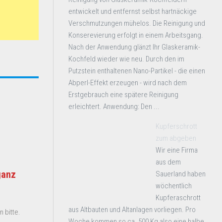
entwickelt und entfernst selbst hartnäckige
Verschmutzungen mühelos. Die Reinigung und
Konserevierung erfolgt in einem Arbeitsgang.
Nach der Anwendung glänzt Ihr Glaskeramik-
Kochfeld wieder wie neu. Durch den im
Putzstein enthaltenen Nano-Partikel - die einen
Abperl-Effekt erzeugen - wird nach dem
Erstgebrauch eine spätere Reinigung
erleichtert. Anwendung: Den ...
Kupferschrott
zum abgeben
Wir eine Firma
aus dem
ganz
Sauerland haben
wöchentlich
Kupferaschrott
aus Altbauten und Altanlagen vorliegen. Pro
 bitte.
Woche kommen so ca. 500 Kg also eine halbe