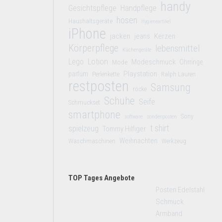
handy
Gesichtspflege
Handpflege
hosen
Haushaltsgeräte
Hygieneartikel
iPhone
jacken
jeans
Kerzen
Körperpflege
lebensmittel
Küchengeräte
Lego
Lotion
Modeschmuck
Mode
Ohrringe
Playstation
parfüm
Perlenkette
Ralph Lauren
restposten
Samsung
röcke
Schuhe
Seife
Schmuckset
smartphone
Sony
software
sonderposten
t shirt
spielzeug
Tommy Hilfiger
Weihnachten
Waschmaschinen
Werkzeug
TOP Tages Angebote
Posten Edelstahl
Schmuck
Armband