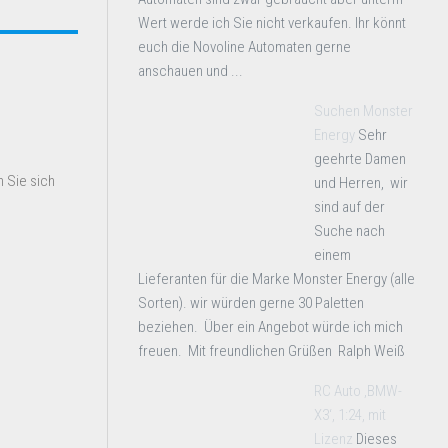
Wert werde ich Sie nicht verkaufen. Ihr könnt
euch die Novoline Automaten gerne
anschauen und ...
Suchen Monster
Energy
Sehr
geehrte Damen
 Sie sich
und Herren, wir
sind auf der
Suche nach
einem
Lieferanten für die Marke Monster Energy (alle
Sorten). wir würden gerne 30 Paletten
beziehen. Über ein Angebot würde ich mich
freuen. Mit freundlichen Grüßen Ralph Weiß
RC Auto ‚BMW-
X3‘, 1:24, mit
Lizenz
Dieses