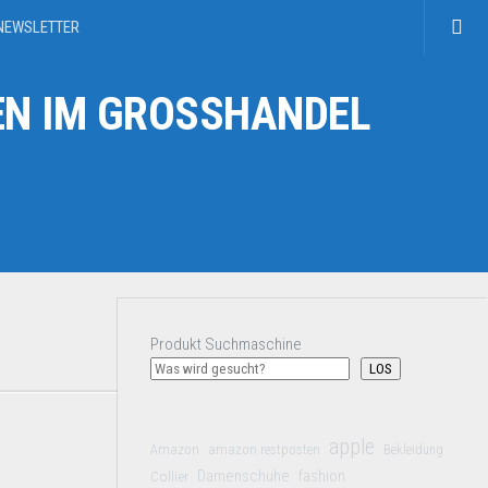
NEWSLETTER
N IM GROSSHANDEL
Produkt Suchmaschine
LOS
apple
Amazon
amazon restposten
Bekleidung
Damenschuhe
Collier
fashion