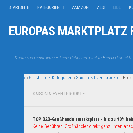
STARTSEITE
KATEGORIEN
AMAZON
ALDI
LIDL
K
EUROPAS MARKTPLATZ F
Kostenlos registrieren – keine Gebühren, direkte Händlerkontakte
»
›
Großhandel Kategorien
›
Saison & Eventprodkte
›
Prezi
SAISON & EVENTPRODKTE
TOP B2B-Großhandelsmarktplatz - bis zu 90% bei
Keine Gebühren, Großhändler direkt ganz unten ansc