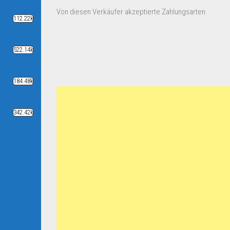
Von diesen Verkäufer akzeptierte Zahlungsarten
112.22k
522.14k
184.48k
342.42k