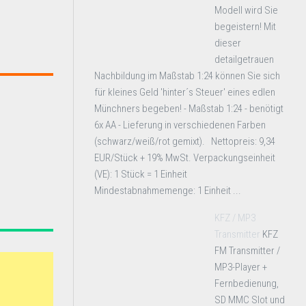
Modell wird Sie
begeistern! Mit
dieser
detailgetrauen
Nachbildung im Maßstab 1:24 können Sie sich
für kleines Geld 'hinter´s Steuer' eines edlen
Münchners begeben! - Maßstab 1:24 - benötigt
6x AA - Lieferung in verschiedenen Farben
(schwarz/weiß/rot gemixt). Nettopreis: 9,34
EUR/Stück + 19% MwSt. Verpackungseinheit
(VE): 1 Stück = 1 Einheit
Mindestabnahmemenge: 1 Einheit ...
KFZ / MP3
Transmitter
KFZ
FM Transmitter /
MP3-Player +
Fernbedienung,
SD MMC Slot und