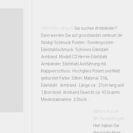
Edelstahlschmuck
Sie suchen Armbänder?
Dann werden Sie auf grosshandel-zentrum.de
fündig! Schmuck Posten - Sonderposten -
Edelstahlschmuck. Schönes Edelstahl
Armband. Modell C2 Herren Edelstahl
Armbänder. Edelstahl Ausführung mit
Klappverschluss. Hochglanz Poliert und Matt
gebürstet Farbe: Silber. Material: 316L
Edelstahl . Armband - Länge ca.: 21cm lang und
1,8cm breit. Armband Gewicht ca. 45 Gramm.
Mindestabnahme: 3 Stück ...
Gillette Fusion
8er Rasierklingen
Hier haben Sie
die möglichkeit