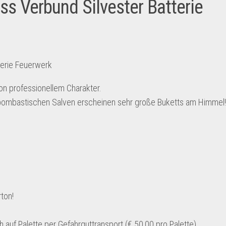
ss Verbund Silvester Batterie
erie Feuerwerk
on professionellem Charakter.
In bombastischen Salven erscheinen sehr große Buketts am Himmel!
ton!
 auf Palette per Gefahrguttransport (€ 50,00 pro Palette).