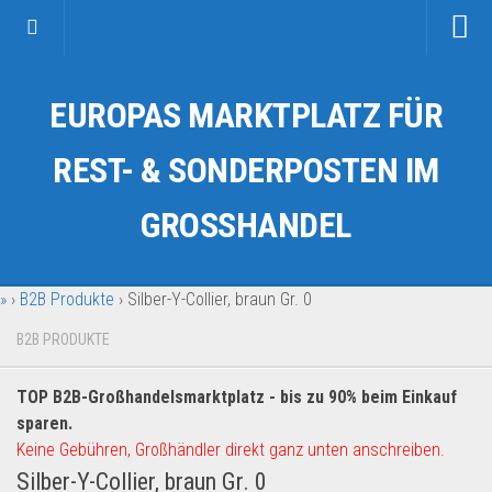
Startseite
EUROPAS MARKTPLATZ FÜR
Kategorien
Auto & Motorrad
REST- & SONDERPOSTEN IM
Drogerie & Tierbedarf
GROSSHANDEL
Fahrzeuge & Transport
Fashion & Mode
»
›
B2B Produkte
›
Silber-Y-Collier, braun Gr. 0
Garten & Werkzeug
Geschäft, Büro & Schreibwaren
B2B PRODUKTE
Geschenkartikel
TOP B2B-Großhandelsmarktplatz - bis zu 90% beim Einkauf
Haushaltswaren
sparen.
Handy und Smartphone
Keine Gebühren, Großhändler direkt ganz unten anschreiben.
Silber-Y-Collier, braun Gr. 0
Kosmetik & Pflege