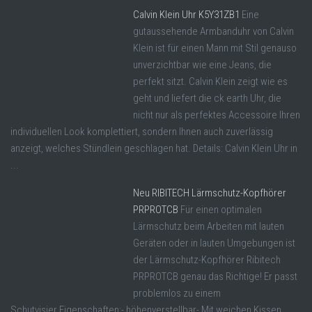
Calvin Klein Uhr K5Y31ZB1
Eine
gutaussehende Armbanduhr von Calvin
Klein ist für einen Mann mit Stil genauso
unverzichtbar wie eine Jeans, die
perfekt sitzt. Calvin Klein zeigt wie es
geht und liefert die ck earth Uhr, die
nicht nur als perfektes Accessoire Ihren
individuellen Look komplettiert, sondern Ihnen auch zuverlässig
anzeigt, welches Stündlein geschlagen hat. Details: Calvin Klein Uhr in
...
Neu RIBITECH Lärmschutz-Kopfhörer
PRPROTCB
Für einen optimalen
Lärmschutz beim Arbeiten mit lauten
Geräten oder in lauten Umgebungen ist
der Lärmschutz-Kopfhörer Ribitech
PRPROTCB genau das Richtige! Er passt
problemlos zu einem
Schutvisier.Eigenschaften:- höhenverstellbar- Mit weichen Kissen