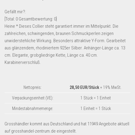
Lebensmittel & Getränke
Gefällt mir?:
Multimedia & Elektro
[Total:
0
Gesamtbewertung:
0
]
Heine * Dieses Collier steht garantiert immer im Mittelpunkt. Die
Münzen
zahlreichen, schwingenden, braunen Schmuckperlen zeigen
Spielzeug & Games
unwiderstehliche Wirkung. Besonders attraktive Y-Form. Gearbeitet
Schuhe & Accessoires
aus glänzendem, rhodiniertem 925er Silber. Anhänger-Länge ca. 13
cm. Elegante, grobgliedrige Kette, Länge ca. 40 cm.
Sport & Freizeit
Karabinerverschluß.
Uhren & Schmuck
Wohnen & Einrichten
Restposten-Angebote
Nettopreis:
28,50 EUR/Stück
+ 19% MwSt.
Restposten für Privatpersonen
Verpackungseinheit (VE):
1 Stück = 1 Einheit
eBay Restposten kaufen
Mindestabnahmemenge:
1 Einheit = 1 Stück
Sonderposten-Angebote
Grosshändler kommt aus Deutschland und hat 11949 Angebote aktuell
Saison & Eventprodkte
auf grosshandel-zentrum.de eingestellt.