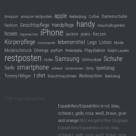
apple
Damenschuhe
Collier
Amazon
amazon restposten
Bekleidung
handy
Gesichtspflege
Handpflege
fashion
Haushaltsgeräte
iPhone
hosen
jacken
jeans
Kerzen
Hygieneartikel
Körperpflege
lebensmittel
Lego
Lotion
Mode
Küchengeräte
Modeschmuck
Playstation
Ohrringe
parfüm
Perlenkette
Ralph Lauren
restposten
Samsung
Schuhe
röcke
Schmuckset
smartphone
Seife
spielzeug
Sony
software
sonderposten
t shirt
Tommy Hilfiger
Weihnachten
Waschmaschinen
Werkzeug
TOP Tages Angebote
Espadrilles/Espadrillos in rot, blau,
schwarz, gelb, rosa, weiß, braun, grün
und orange
NEU eingetroffen Originale
Espadrilles/Espadrillos in rot, blau,
schwarz, gelb, rosa, weiß, braun, grün