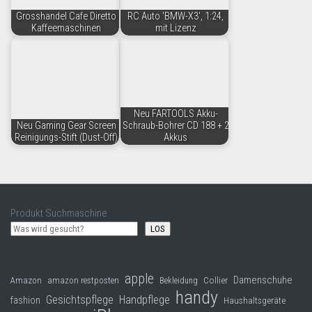
Grosshandel Cafe Diretto
RC Auto 'BMW-X3', 1:24,
Kaffeemaschinen
mit Lizenz
Neu FARTOOLS Akku-
Neu Gaming Gear Screen
Schraub-Bohrer CD 188 + 2
Reinigungs-Stift (Dust-Off)
Akkus
Produkt Suchmaschine
LOS
apple
Damenschuhe
Collier
Amazon
amazon restposten
Bekleidung
handy
Gesichtspflege
Handpflege
fashion
Haushaltsgeräte