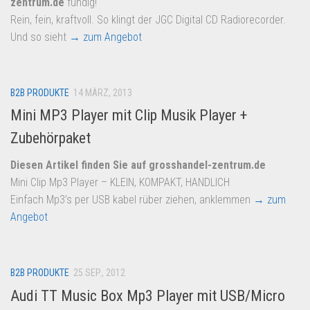
zentrum.de
fündig!
Rein, fein, kraftvoll. So klingt der JGC Digital CD Radiorecorder.
Und so sieht
→ zum Angebot
B2B PRODUKTE
14 MÄRZ, 2013
Mini MP3 Player mit Clip Musik Player +
Zubehörpaket
Diesen Artikel finden Sie auf grosshandel-zentrum.de
Mini Clip Mp3 Player – KLEIN, KOMPAKT, HANDLICH
Einfach Mp3’s per USB kabel rüber ziehen, anklemmen
→ zum
Angebot
B2B PRODUKTE
25 SEP., 2012
Audi TT Music Box Mp3 Player mit USB/Micro