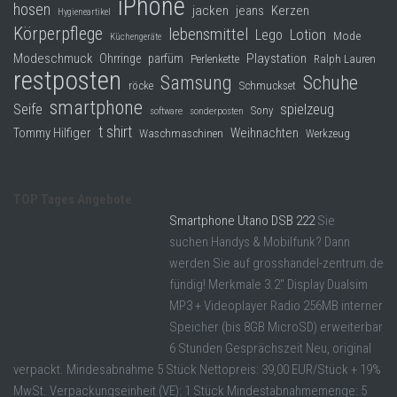
iPhone
hosen
jacken
jeans
Kerzen
Hygieneartikel
Körperpflege
lebensmittel
Lego
Lotion
Mode
Küchengeräte
Modeschmuck
Playstation
Ohrringe
parfüm
Perlenkette
Ralph Lauren
restposten
Samsung
Schuhe
röcke
Schmuckset
smartphone
Seife
spielzeug
Sony
software
sonderposten
t shirt
Tommy Hilfiger
Weihnachten
Waschmaschinen
Werkzeug
TOP Tages Angebote
Smartphone Utano DSB 222
Sie
suchen Handys & Mobilfunk? Dann
werden Sie auf grosshandel-zentrum.de
fündig! Merkmale 3.2" Display Dualsim
MP3 + Videoplayer Radio 256MB interner
Speicher (bis 8GB MicroSD) erweiterbar
6 Stunden Gesprächszeit Neu, original
verpackt. Mindesabnahme 5 Stück Nettopreis: 39,00 EUR/Stück + 19%
MwSt. Verpackungseinheit (VE): 1 Stück Mindestabnahmemenge: 5