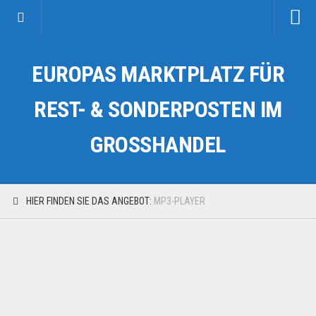
Startseite
EUROPAS MARKTPLATZ FÜR
Kategorien
Auto & Motorrad
REST- & SONDERPOSTEN IM
Drogerie & Tierbedarf
GROSSHANDEL
Fahrzeuge & Transport
Fashion & Mode
Garten & Werkzeug
HIER FINDEN SIE DAS ANGEBOT:
MP3-PLAYER
Geschäft, Büro & Schreibwaren
Geschenkartikel
Haushaltswaren
Handy und Smartphone
Kosmetik & Pflege