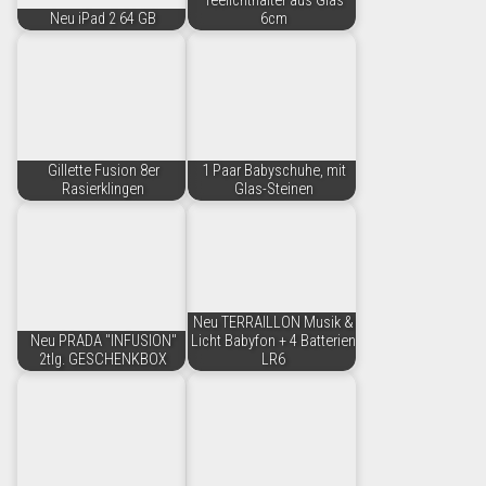
Teelichthalter aus Glas
Neu iPad 2 64 GB
6cm
Gillette Fusion 8er
1 Paar Babyschuhe, mit
Rasierklingen
Glas-Steinen
Neu TERRAILLON Musik &
Neu PRADA "INFUSION"
Licht Babyfon + 4 Batterien
2tlg. GESCHENKBOX
LR6