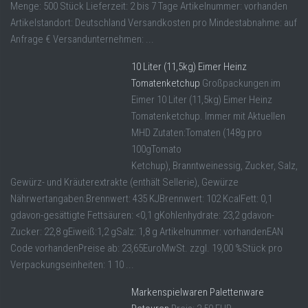
Menge: 500 Stück Lieferzeit: 2 bis 7 Tage Artikelnummer: vorhanden
Artikelstandort: Deutschland Versandkosten pro Mindestabnahme: auf
Anfrage € Versandunternehmen: ...
10 Liter (11,5kg) Eimer Heinz
Tomatenketchup
Großpackungen im
Eimer 10 Liter (11,5kg) Eimer Heinz
Tomatenketchup. Immer mit Aktuellen
MHD Zutaten:Tomaten (148g pro
100gTomato
Ketchup), Branntweinessig, Zucker, Salz,
Gewürz- und Kräuterextrakte (enthält Sellerie), Gewürze
Nährwertangaben:Brennwert: 435 KJBrennwert: 102 KcalFett: 0,1
gdavon-gesättigte Fettsäuren: <0,1 gKohlenhydrate: 23,2 gdavon-
Zucker: 22,8 gEiweiß:1,2 gSalz: 1,8 g Artikelnummer: vorhandenEAN
Code vorhandenPreise ab: 23,65EuroMwSt. zzgl. 19,00 %Stück pro
Verpackungseinheiten: 1 10 ...
Markenspielwaren Palettenware