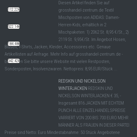
Diesen Artikel finden Sie auf
112.22k
grosshandel-zentrum.de Textil
Mischposten von ADIDAS: Damen-
Herren-Kids, erhältlich in 2
522.14k
Mischpaketen: 1) 2062 St. 8,95 €/St., 2)
2119 St. 9,95€/St. Im Angebot Hosen,
184.48k
Blusen, T-Shirts, Jacken, Kleider, Accessoires etc. Genaue
Artikellisten auf Anfrage. Mehr Info auf grosshandel-zentrum.de -
besuchen Sie bitte unsere Website mit vielen Restposten,
342.42k
Sonderposten, Insolvenzwaren. Nettopreis: 8,95 EUR/Stück ...
REDSKIN UND NICKELSON
WINTERJACKEN
REDSKIN UND
NICKELSON WINTERJACKEN € 35, -
Insgesamt 816 JACKEN MIT ECHTEM
PUNCH ALLE EINZELHANDELSPREISE
VARRIERT VON 200 BIS 700 EURO MEHR
MÄNNER ALS FRAUEN IN DIESER PARTEI
Preise sind Netto: Euro Mindestabnahme: 50 Stück Angebotene