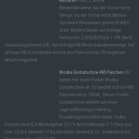
Retouren
Preis: 2,50 EUR
Mindestabnahme: bis der Vorrat reicht
Menge: bis der Vorrat reicht Marken
Spielware Retourware gemischt A:B:C
Grad. Weitere Details auf Anfrage.
Nettopreis: 2,50 EUR/Stück + 19% MwSt.
Verpackungseinheit (VE): Auf Anfrage/VB Mindestabnahmemenge: Auf
Anfrage/VB Grosshändler kommt aus Polen und hat 255 Angebote
aktuell eingestellt.
Wodka Gorbatschow 485 Flaschen
Wir
bieten hier einen Posten Wodka
Gorbatschow an. Es handelt sich um 485
Flaschen mit je 750 ML. Dieser Posten
Gorbatschow stammt aus einen
Lageraufläösung in Hambug.
Produkteigenschaften Name Vodka
Gorbatschow 0,7l Alkoholgehalt 37,5 % Nettofüllmenge 0.7 l Preis pro
Liter 13,56 € Gewicht 1,0 Kg Hersteller Henkell & Co. Sektkellerei KG,