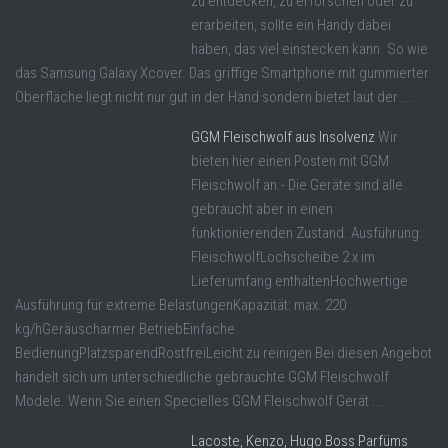
zu entdecken, zu erforschen oder zu
erarbeiten, sollte ein Handy dabei
haben, das viel einstecken kann. So wie
das Samsung Galaxy Xcover. Das griffige Smartphone mit gummierter
Oberfläche liegt nicht nur gut in der Hand sondern bietet laut der ...
GGM Fleischwolf aus Insolvenz
Wir
bieten hier einen Posten mit GGM
Fleischwolf an.- Die Geräte sind alle
gebraucht aber in einen
funktionierenden Zustand. Ausführung:
FleischwolfLochscheibe 2 x im
Lieferumfang enthaltenHochwertige
Ausführung für extreme BelastungenKapazität: max. 220
kg/hGeräuscharmer BetriebEinfache
BedienungPlatzsparendRostfreiLeicht zu reinigen Bei diesen Angebot
handelt sich um unterschiedliche gebrauchte GGM Fleischwolf
Modele. Wenn Sie einen Specielles GGM Fleischwolf Gerät ...
Lacoste, Kenzo, Hugo Boss Parfüms