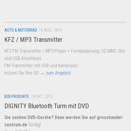
Dropshipping-Produkte
B2B Produkte
Grosshandel
AUTO & MOTORRAD
16 AUG., 2019
Amazon
KFZ / MP3 Transmitter
Aldi
KFZ FM Transmitter / MP3-Player + Fernbedienung, SD MMC Slot
Lidl
und USB Anschluss
Kostenlos verkaufen
FM-Transmitter mit USB und Kartenslot
nutzen Sie Ihre SD
→ zum Angebot
Anmelden
Kostenlos Registrieren
Newsletter
B2B PRODUKTE
24 OKT., 2013
DIGNITY Bluetooth Turm mit DVD
Sie suchen DVD-Geräte? Dann werden Sie auf
grosshandel-
zentrum.de
fündig!