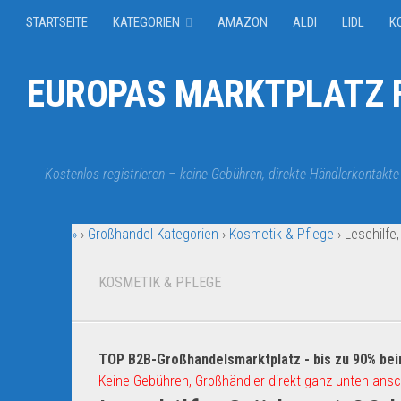
STARTSEITE
KATEGORIEN
AMAZON
ALDI
LIDL
K
EUROPAS MARKTPLATZ F
Kostenlos registrieren – keine Gebühren, direkte Händlerkontakte
»
›
Großhandel Kategorien
›
Kosmetik & Pflege
›
Lesehilfe,
KOSMETIK & PFLEGE
TOP B2B-Großhandelsmarktplatz - bis zu 90% bei
Keine Gebühren, Großhändler direkt ganz unten ansc