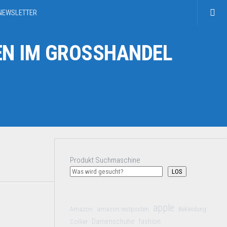
NEWSLETTER
N IM GROSSHANDEL
Produkt Suchmaschine
LOS
apple
Amazon
amazon restposten
Bekleidung
Damenschuhe
Collier
fashion