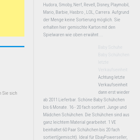
Hudora, Smoby, Nerf, Revell, Disney, Playmobil,
Mario, Barbie, Hasbro , LOL, Carrera. Aufgrund
der Menge keine Sortierung möglich. Sie
erhalten hier gemischte Karton mit den
Spielwaren wie oben erwähnt ...
Baby Schuhe
Baby Schühchen
letzte
Verkaufseinheit
Achtung letzte
Verkaufseinheit
dann erst wieder
 Sie sich
ab 2011 Lieferbar. Schöne Baby Schühchen
bis 6 Monate. 16 - 20 fach sortiert. Junge und
Mädchen Schühchen. Die Schühchen sind aus
ganz leichtem Material gearbeitet. 1 VE
beinhaltet 60 Paar Schühchen bis 20 fach
sortiert(gemischt). Ideal für EbayPowerseller,