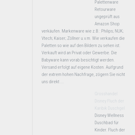
Palettenware
Retourware
ungeprüft aus
Amazon Shop
verkäufen. Markenware wie z.B.: Philips; NUK;
Vtech; Kaiser; Zöllner u.v.m. Wie verkaufen die
Paletten so wie auf den Bildern zu sehen ist.
Verkauft wird an Privat oder Gewerbe. Die
Babyware kann vorab besichtigt werden.
Versand erfolgt auf eigene Kosten. Auifgrund
der extrem hohen Nachfrage, zögern Sie nicht
uns direkt ...
Grosshandel
Disney Fluch der
Karibik Duschgel
Disney Wellness
Duschbad für
Kinder. Fluch der