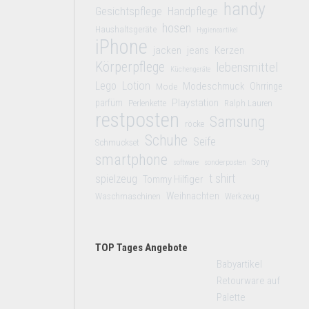
handy
Gesichtspflege
Handpflege
hosen
Haushaltsgeräte
Hygieneartikel
iPhone
jacken
jeans
Kerzen
Körperpflege
lebensmittel
Küchengeräte
Lego
Lotion
Modeschmuck
Mode
Ohrringe
Playstation
parfüm
Perlenkette
Ralph Lauren
restposten
Samsung
röcke
Schuhe
Seife
Schmuckset
smartphone
Sony
software
sonderposten
t shirt
spielzeug
Tommy Hilfiger
Weihnachten
Waschmaschinen
Werkzeug
TOP Tages Angebote
Babyartikel
Retourware auf
Palette