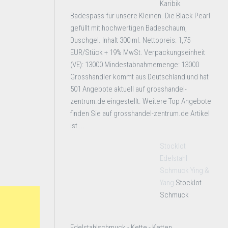
Karibik
Badespass für unsere Kleinen. Die Black Pearl
gefüllt mit hochwertigen Badeschaum,
Duschgel. Inhalt 300 ml. Nettopreis: 1,75
EUR/Stück + 19% MwSt. Verpackungseinheit
(VE): 13000 Mindestabnahmemenge: 13000
Grosshändler kommt aus Deutschland und hat
501 Angebote aktuell auf grosshandel-
zentrum.de eingestellt. Weitere Top Angebote
finden Sie auf grosshandel-zentrum.de Artikel
ist ...
Stocklot
Edelstahl
Schmuck Ying &
Yang
Stocklot
Schmuck
Edelstahlschmuck - Kette - Ketten