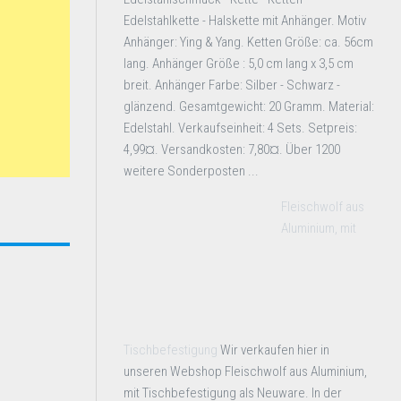
Edelstahlkette - Halskette mit Anhänger. Motiv
Anhänger: Ying & Yang. Ketten Größe: ca. 56cm
lang. Anhänger Größe : 5,0 cm lang x 3,5 cm
breit. Anhänger Farbe: Silber - Schwarz -
glänzend. Gesamtgewicht: 20 Gramm. Material:
Edelstahl. Verkaufseinheit: 4 Sets. Setpreis:
4,99¤. Versandkosten: 7,80¤. Über 1200
weitere Sonderposten ...
Fleischwolf aus
Aluminium, mit
Tischbefestigung
Wir verkaufen hier in
unseren Webshop Fleischwolf aus Aluminium,
mit Tischbefestigung als Neuware. In der