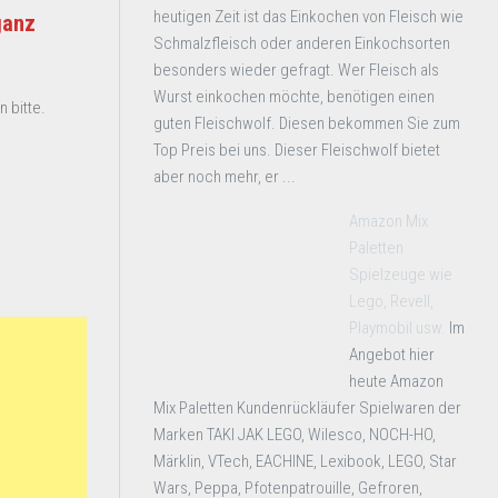
heutigen Zeit ist das Einkochen von Fleisch wie
ganz
Schmalzfleisch oder anderen Einkochsorten
besonders wieder gefragt. Wer Fleisch als
Wurst einkochen möchte, benötigen einen
 bitte.
guten Fleischwolf. Diesen bekommen Sie zum
Top Preis bei uns. Dieser Fleischwolf bietet
aber noch mehr, er ...
Amazon Mix
Paletten
Spielzeuge wie
Lego, Revell,
Playmobil usw.
Im
Angebot hier
heute Amazon
Mix Paletten Kundenrückläufer Spielwaren der
Marken TAKI JAK LEGO, Wilesco, NOCH-HO,
Märklin, VTech, EACHINE, Lexibook, LEGO, Star
Wars, Peppa, Pfotenpatrouille, Gefroren,