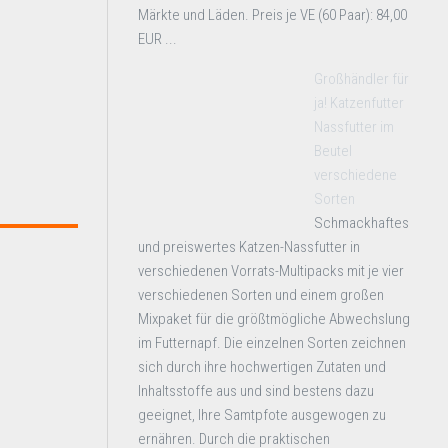
Märkte und Läden. Preis je VE (60 Paar): 84,00
EUR ...
Großhändler für
ja! Katzenfutter
Nassfutter im
Beutel
verschiedene
Sorten
Schmackhaftes
und preiswertes Katzen-Nassfutter in
verschiedenen Vorrats-Multipacks mit je vier
verschiedenen Sorten und einem großen
Mixpaket für die größtmögliche Abwechslung
im Futternapf. Die einzelnen Sorten zeichnen
sich durch ihre hochwertigen Zutaten und
Inhaltsstoffe aus und sind bestens dazu
geeignet, Ihre Samtpfote ausgewogen zu
ernähren. Durch die praktischen