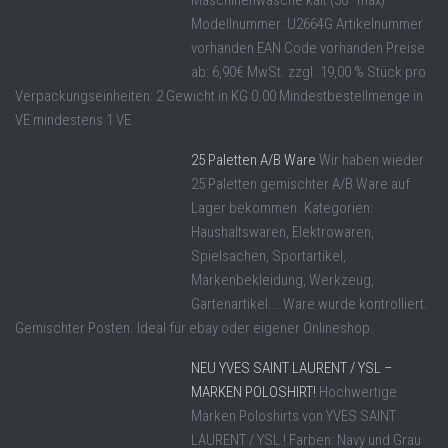
Maschinenwäsche kalt (30° max)
Modellnummer: U2664G Artikelnummer
vorhanden EAN Code vorhanden Preise
ab: 6,90€ MwSt. zzgl. 19,00 % Stück pro
Verpackungseinheiten: 2 Gewicht in KG 0.00 Mindestbestellmenge in
VE mindestens 1 VE
25 Paletten A/B Ware
Wir haben wieder
25 Paletten gemischter A/B Ware auf
Lager bekommen. Kategorien:
Haushaltswaren, Elektrowaren,
Spielsachen, Sportartikel,
Markenbekleidung, Werkzeug,
Gartenartikel... Ware wurde kontrolliert.
Gemischter Posten. Ideal für ebay oder eigener Onlineshop.
NEU YVES SAINT LAURENT / YSL –
MARKEN POLOSHIRT!
Hochwertige
Marken Poloshirts von YVES SAINT
LAURENT / YSL ! Farben: Navy und Grau