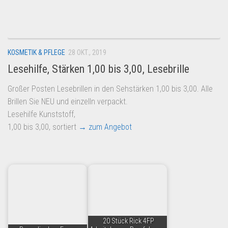
Dropshipping-Produkte
B2B Produkte
Grosshandel
KOSMETIK & PFLEGE
28 OKT., 2019
Amazon
Lesehilfe, Stärken 1,00 bis 3,00, Lesebrille
Aldi
Großer Posten Lesebrillen in den Sehstärken 1,00 bis 3,00. Alle
Lidl
Brillen Sie NEU und einzelln verpackt.
Kostenlos verkaufen
Lesehilfe Kunststoff,
1,00 bis 3,00, sortiert
→ zum Angebot
Anmelden
Kostenlos Registrieren
Newsletter
20 Stück Rick 4FP