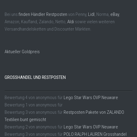
Bei uns
finden Händler Restposten
von Penny,
Lidl
, Norma,
eBay
,
Amazon, Kaufland, Zalando, Netto,
Aldi
sowie vielen weiteren
Versandhandelsketten und Discounter Märkten.
Aktueller Goldpreis
GROSSHANDEL UND RESTPOSTEN
Bewertung
4
von
anonymous
für
Lego Star Wars OVP Neuware
Bewertung
1
von
anonymous
für
Bewertung
3
von
anonymous
für
Restposten Pakete von ZALANDO
Textilien bunt gemischt
Bewertung
2
von
anonymous
für
Lego Star Wars OVP Neuware
Bewertung
3
von
anonymous
für
POLO RALPH LAUREN Grosshandel