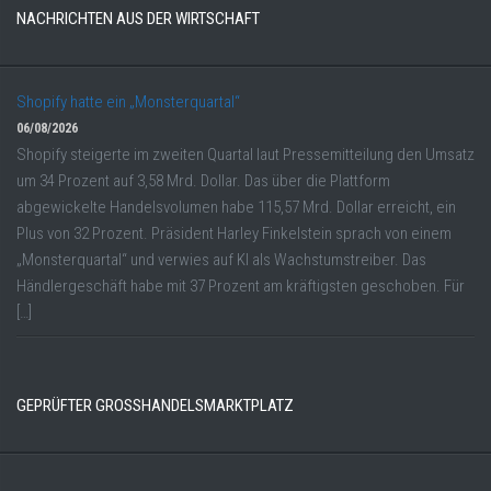
NACHRICHTEN AUS DER WIRTSCHAFT
Shopify hatte ein „Monsterquartal“
06/08/2026
Shopify steigerte im zweiten Quartal laut Pressemitteilung den Umsatz
um 34 Prozent auf 3,58 Mrd. Dollar. Das über die Plattform
abgewickelte Handelsvolumen habe 115,57 Mrd. Dollar erreicht, ein
Plus von 32 Prozent. Präsident Harley Finkelstein sprach von einem
„Monsterquartal“ und verwies auf KI als Wachstumstreiber. Das
Händlergeschäft habe mit 37 Prozent am kräftigsten geschoben. Für
[…]
GEPRÜFTER GROSSHANDELSMARKTPLATZ