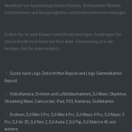
Abverkauf von Ausstellungsstücken Küchen, Wohnzimmer Möbeln,
Schlafzimmern wie Boxspringbetten und Kinderzimmereinrichtungen.
Sollten Sie für eine Einkauf einen Kredit benötigen, beantragen Sie
diesen Kredit noch heute bei Ihrer Bank. Finanzierung ist in der
heutigen Zeit für jeden möglich.
Suche nach Lego Zeitschriften Repost und Lego Sammelkarten
Repost
VideoKamera, Drohnen und Luftbildaufnahmen, DJ-Mixer, Objektive,
Streaming Mixer, Camcorder, iPad, PS5, Kameras, Grafikkarten.
Drohnen, DJI Mini 5 Pro, DJI Mini 4 Pro, DJI Mavic 4 Pro, DJI Mavic 3
Pro, DJI Air 3S, DJI Neo 2, DJI Avata 2, DJI Flip, DJI Matrice 4E und
weitere