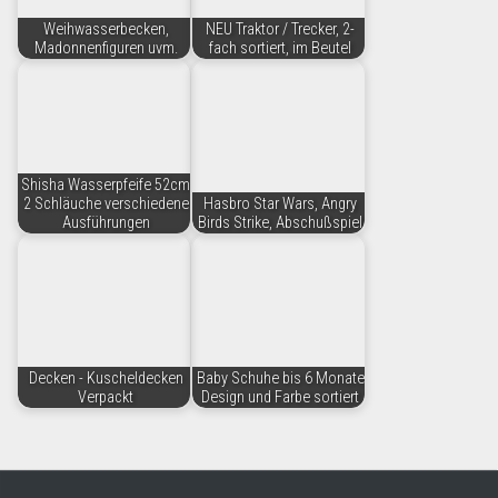
Weihwasserbecken,
NEU Traktor / Trecker, 2-
Madonnenfiguren uvm.
fach sortiert, im Beutel
Shisha Wasserpfeife 52cm
2 Schläuche verschiedene
Hasbro Star Wars, Angry
Ausführungen
Birds Strike, Abschußspiel
Decken - Kuscheldecken
Baby Schuhe bis 6 Monate
Verpackt
Design und Farbe sortiert