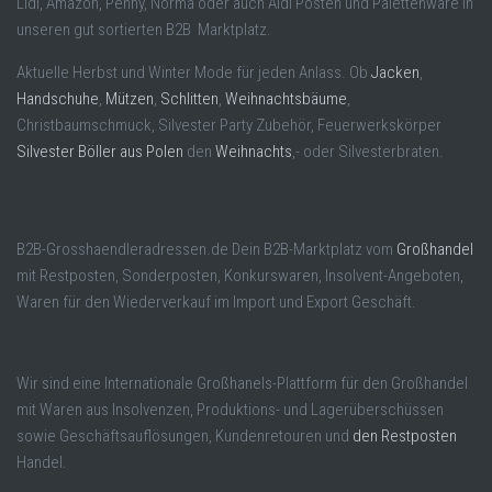
Lidl, Amazon, Penny, Norma oder auch Aldi Posten und Palettenware in
unseren gut sortierten B2B Marktplatz.
Aktuelle Herbst und Winter Mode für jeden Anlass. Ob
Jacken
,
Handschuhe
,
Mützen
,
Schlitten
,
Weihnachtsbäume
,
Christbaumschmuck, Silvester Party Zubehör, Feuerwerkskörper
Silvester Böller aus Polen
den
Weihnachts
,- oder Silvesterbraten.
B2B-Grosshaendleradressen.de Dein B2B-Marktplatz vom
Großhandel
mit Restposten, Sonderposten, Konkurswaren, Insolvent-Angeboten,
Waren für den Wiederverkauf im Import und Export Geschäft.
Wir sind eine Internationale Großhanels-Plattform für den Großhandel
mit Waren aus Insolvenzen, Produktions- und Lagerüberschüssen
sowie Geschäftsauflösungen, Kundenretouren und
den Restposten
Handel.