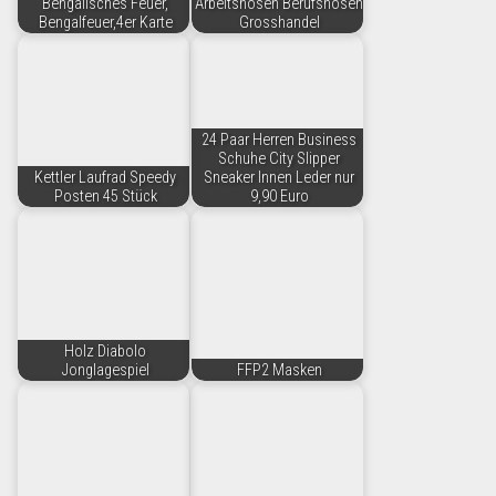
Bengalisches Feuer,
Arbeitshosen Berufshosen
Bengalfeuer,4er Karte
Grosshandel
24 Paar Herren Business
Schuhe City Slipper
Kettler Laufrad Speedy
Sneaker Innen Leder nur
Posten 45 Stück
9,90 Euro
Holz Diabolo
Jonglagespiel
FFP2 Masken