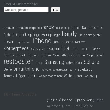
Produkt Suchmaschine
LOS
apple
Damenschuhe
Collier
Amazon
amazon restposten
Bekleidung
handy
Gesichtspflege
Handpflege
fashion
Haushaltsgeräte
iPhone
hosen
jacken
jeans
Kerzen
Hygieneartikel
Körperpflege
lebensmittel
Lego
Lotion
Mode
Küchengeräte
Modeschmuck
Playstation
Ohrringe
parfüm
Perlenkette
Ralph Lauren
restposten
Samsung
Schuhe
röcke
Schmuckset
smartphone
Seife
spielzeug
Sony
software
sonderposten
t shirt
Tommy Hilfiger
Weihnachten
Waschmaschinen
Werkzeug
TOP Tages Angebote
(Klasse A) Iphone 11 pro 512gb
(Klasse
A) Iphone 11 pro 512gb Sie sind