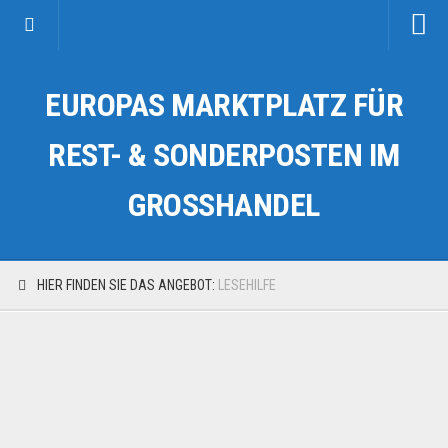
Startseite
EUROPAS MARKTPLATZ FÜR
Kategorien
Auto & Motorrad
REST- & SONDERPOSTEN IM
Drogerie & Tierbedarf
GROSSHANDEL
Fahrzeuge & Transport
Fashion & Mode
Garten & Werkzeug
HIER FINDEN SIE DAS ANGEBOT:
LESEHILFE
Geschäft, Büro & Schreibwaren
Geschenkartikel
Haushaltswaren
Handy und Smartphone
Kosmetik & Pflege