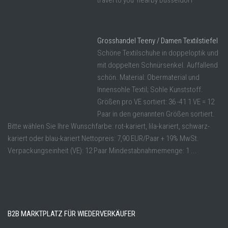
travel to you nearby Düsseldorf
Grosshandel Teeny / Damen Textilstiefel
Schöne Textilschuhe in doppeloptik und
mit doppelten Schnürsenkel. Auffallend
schön. Material: Obermaterial und
Innensohle Textil; Sohle Kunststoff.
Größen pro VE sortiert: 36 -41 1 VE = 12
Paar in den genannten Größen sortiert.
Bitte wählen Sie Ihre Wunschfarbe: rot-kariert, lila-kariert, schwarz-
kariert oder blau-kariert Nettopreis: 7,90 EUR/Paar + 19% MwSt.
Verpackungseinheit (VE): 12 Paar Mindestabnahmemenge: 1 ...
B2B MARKTPLATZ FÜR WIEDERVERKÄUFER