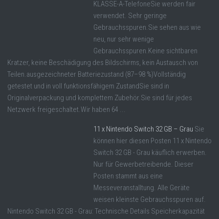
KLASSE-A-TelefoneSie werden fair
verwendet. Sehr geringe
Gebrauchsspuren.Sie sehen aus wie
neu, nur sehr wenige
Gebrauchsspuren.Keine sichtbaren
Kratzer, keine Beschädigung des Bildschirms, kein Austausch von
Teilen.ausgezeichneter Batteriezustand (87–98 %)Vollständig
getestet und in voll funktionsfähigem ZustandSie sind in
Originalverpackung und komplettem Zubehör.Sie sind für jedes
Netzwerk freigeschaltet.Wir haben 64 ...
11 x Nintendo Switch 32 GB – Grau
Sie
können hier diesen Posten 11 x Nintendo
Switch 32 GB - Grau käuflich erwerben.
Nur für Gewerbetreibende. Dieser
Posten stammt aus eine
Messeveranstalltung. Alle Geräte
weisen kleinste Gebrauchsspuren auf.
Nintendo Switch 32 GB - Grau: Technische Details Speicherkapazität