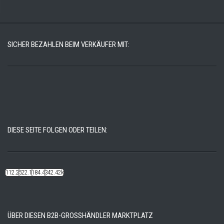
SICHER BEZAHLEN BEIM VERKÄUFER MIT:
DIESE SEITE FOLGEN ODER TEILEN:
112.22k
522.14k
184.48k
342.42k
ÜBER DIESEN B2B-GROSSHÄNDLER MARKTPLATZ