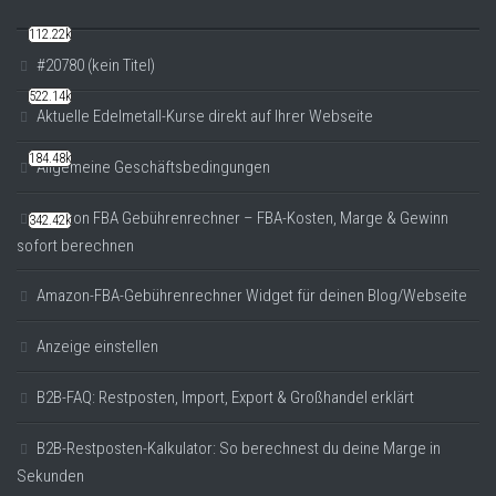
112.22k
#20780 (kein Titel)
522.14k
Aktuelle Edelmetall-Kurse direkt auf Ihrer Webseite
184.48k
Allgemeine Geschäftsbedingungen
Amazon FBA Gebührenrechner – FBA-Kosten, Marge & Gewinn
342.42k
sofort berechnen
Amazon-FBA-Gebührenrechner Widget für deinen Blog/Webseite
Anzeige einstellen
B2B-FAQ: Restposten, Import, Export & Großhandel erklärt
B2B-Restposten-Kalkulator: So berechnest du deine Marge in
Sekunden