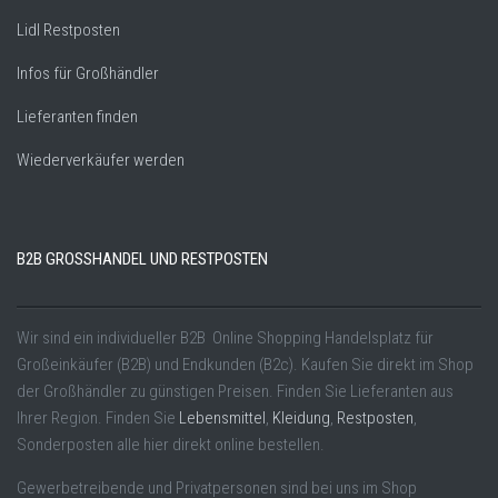
Lidl Restposten
Infos für Großhändler
Lieferanten finden
Wiederverkäufer werden
B2B GROSSHANDEL UND RESTPOSTEN
Wir sind ein individueller B2B Online Shopping Handelsplatz für
Großeinkäufer (B2B) und Endkunden (B2c). Kaufen Sie direkt im Shop
der Großhändler zu günstigen Preisen. Finden Sie Lieferanten aus
Ihrer Region. Finden Sie
Lebensmittel
,
Kleidung
,
Restposten
,
Sonderposten alle hier direkt online bestellen.
Gewerbetreibende und Privatpersonen sind bei uns im Shop