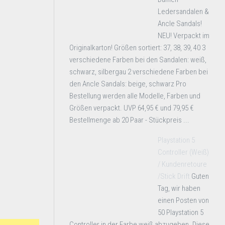
Ledersandalen &
Ancle Sandals!
NEU! Verpackt im
Originalkarton! Größen sortiert: 37, 38, 39, 40 3
verschiedene Farben bei den Sandalen: weiß,
schwarz, silbergau 2 verschiedene Farben bei
den Ancle Sandals: beige, schwarz Pro
Bestellung werden alle Modelle, Farben und
Größen verpackt. UVP 64,95 € und 79,95 €
Bestellmenge ab 20 Paar - Stückpreis ...
Playstation 5
Controller (Weiß)
/ Kundenretoure
/Stick Drift
Guten
Tag, wir haben
einen Posten von
50 Playstation 5
Controller in der Farbe weiß abzugeben. Diese