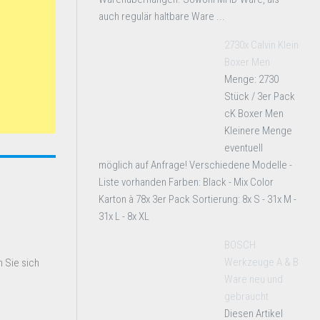
auch regulär haltbare Ware ...
2730x Calvin Klein
Boxer Men
Menge: 2730
Stück / 3er Pack
cK Boxer Men
Kleinere Menge
eventuell
möglich auf Anfrage! Verschiedene Modelle -
Liste vorhanden Farben: Black - Mix Color
Karton à 78x 3er Pack Sortierung: 8x S - 31x M -
31x L - 8x XL
BOSCH
Werkzeuge A & B
 Sie sich
Ware neu und
gebraucht
Diesen Artikel