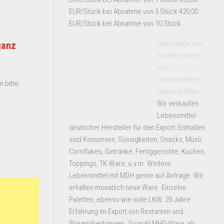
EUR/Stück bei Abnahme von 5 Stück 420,00
EUR/Stück bei Abnahme von 10 Stück ...
Überhänge und
ganz
Sonderposten
von
Lebensmitteln –
 bitte.
Haltbare Ware
Wir verkaufen
Lebensmittel
deutscher Hersteller für den Export: Enthalten
sind Konserven, Süssigkeiten, Snacks, Müsli,
Cornflakes, Getränke, Fertiggerichte, Kuchen,
Toppings, TK-Ware, u.v.m. Weitere
Lebensmittel mit MDH gerne auf Anfrage. Wir
erhalten monatlich neue Ware. Einzelne
Paletten, ebenso wie volle LKW. 29 Jahre
Erfahrung im Export von Restanten und
Warenüberhängen. Sowohl MHD-Ware, als