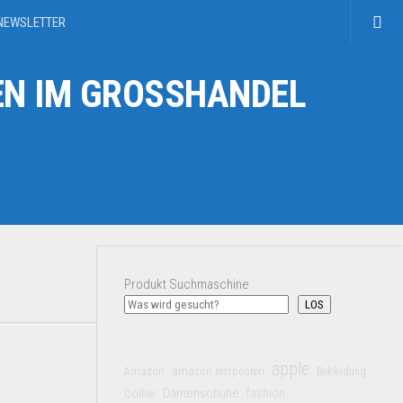
NEWSLETTER
N IM GROSSHANDEL
Produkt Suchmaschine
LOS
apple
Amazon
amazon restposten
Bekleidung
Damenschuhe
Collier
fashion