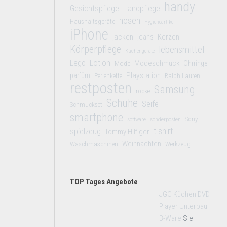
handy
Gesichtspflege
Handpflege
hosen
Haushaltsgeräte
Hygieneartikel
iPhone
jacken
jeans
Kerzen
Körperpflege
lebensmittel
Küchengeräte
Lego
Lotion
Modeschmuck
Mode
Ohrringe
Playstation
parfüm
Perlenkette
Ralph Lauren
restposten
Samsung
röcke
Schuhe
Seife
Schmuckset
smartphone
Sony
software
sonderposten
t shirt
spielzeug
Tommy Hilfiger
Weihnachten
Waschmaschinen
Werkzeug
TOP Tages Angebote
JGC Küchen DVD
Player Unterbau
B-Ware
Sie