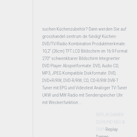
suchen Küchenzubehör? Dann werden Sie auf
grosshandel-zentrum.de fündig! Küchen-
DVD/TV/Radio Kombination Produktmerkmale:
10,2" (26cm) TFT LCD Bildschirm im 16:9 Format
270° schwenkbarer Bildschirm Integrierter
DVD Player Abspielformate: DVD, Audio CD,
MP3, JPEG Kompatible Diskformate: DVD,
DVD+R/RW, DVD-R/RW, CD, CD-R/RW DVB-T
Tuner mit EPG und Videotext Analoger TV-Tuner
UKW und MW Radio mit Senderspeicher Uhr
mit Weckerfunktion ...
REPLAY DAMEN
SCHUHE! NEU &
OVP!
Replay
Damen