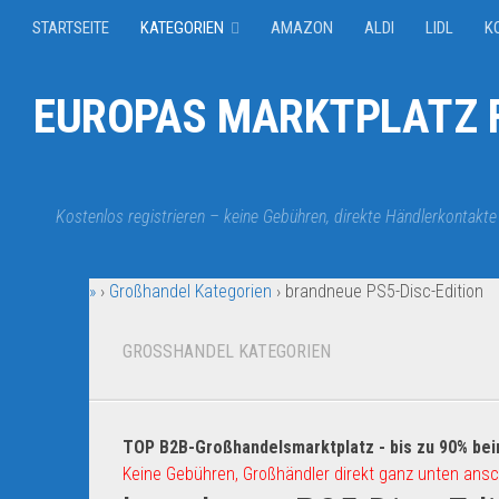
STARTSEITE
KATEGORIEN
AMAZON
ALDI
LIDL
K
EUROPAS MARKTPLATZ F
Kostenlos registrieren – keine Gebühren, direkte Händlerkontakte
»
›
Großhandel Kategorien
›
brandneue PS5-Disc-Edition
GROSSHANDEL KATEGORIEN
TOP B2B-Großhandelsmarktplatz - bis zu 90% bei
Keine Gebühren, Großhändler direkt ganz unten ansc