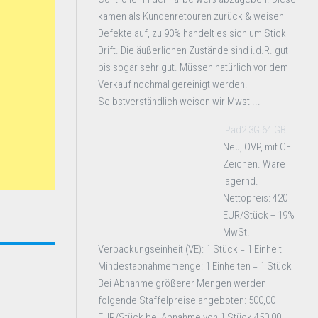
kamen als Kundenretouren zurück & weisen
Defekte auf, zu 90% handelt es sich um Stick
Drift. Die äußerlichen Zustände sind i.d.R. gut
bis sogar sehr gut. Müssen natürlich vor dem
Verkauf nochmal gereinigt werden!
Selbstverständlich weisen wir Mwst ...
iPad2 3G 64 GB
Neu, OVP, mit CE
Zeichen. Ware
lagernd.
Nettopreis: 420
EUR/Stück + 19%
MwSt.
Verpackungseinheit (VE): 1 Stück = 1 Einheit
Mindestabnahmemenge: 1 Einheiten = 1 Stück
Bei Abnahme größerer Mengen werden
folgende Staffelpreise angeboten: 500,00
EUR/Stück bei Abnahme von 1 Stück 450,00