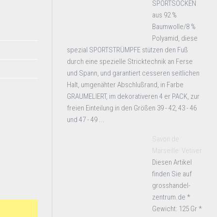
SPORTSOCKEN
aus 92 %
Baumwolle/8 %
Polyamid, diese
spezial SPORTSTRÜMPFE stützen den Fuß
durch eine spezielle Stricktechnik an Ferse
und Spann, und garantiert cesseren seitlichen
Halt, umgenähter Abschlußrand, in Farbe
GRAUMELIERT, im dekorativeren 4 er PACK, zur
freien Einteilung in den Größen 39 - 42, 43 - 46
und 47 - 49 ...
Savon de
Marseille: Vetiver
Diesen Artikel
finden Sie auf
grosshandel-
zentrum.de *
Gewicht: 125 Gr *