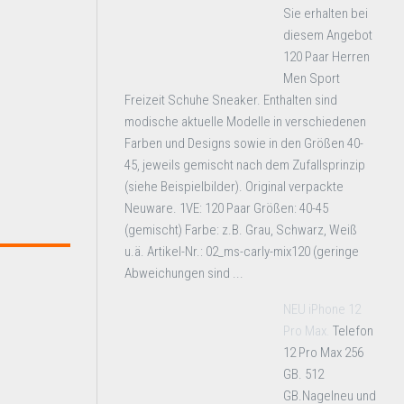
Sie erhalten bei
diesem Angebot
120 Paar Herren
Men Sport
Freizeit Schuhe Sneaker. Enthalten sind
modische aktuelle Modelle in verschiedenen
Farben und Designs sowie in den Größen 40-
45, jeweils gemischt nach dem Zufallsprinzip
(siehe Beispielbilder). Original verpackte
Neuware. 1VE: 120 Paar Größen: 40-45
(gemischt) Farbe: z.B. Grau, Schwarz, Weiß
u.ä. Artikel-Nr.: 02_ms-carly-mix120 (geringe
Abweichungen sind ...
NEU iPhone 12
Pro Max.
Telefon
12 Pro Max 256
GB. 512
GB.Nagelneu und