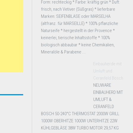
Form: rechteckig * Farbe: kräftig grün * Duft:
frisch, nach Vetiver (Süßgras) * lieferbare
Marken: SEIFENBLASE oder MARSELHA
(altfranz. für MARSEILLE) * 100% pflanzliche
Naturseife * hergestellt in der Provence *
keinerlei, tierische Inhaltsstoffe * 100%
biologisch abbaubar * keine Chemikalien,
Mineralöle & Parabene ...
Einbauherde mit
Umluft und
Ceranfeld Bosch
NEUWARE
EINBAUHERD MIT
UMLUFT &
CERANFELD
BOSCH 50-240°C THERMOSTAT 2000W GRILL
1000W OBERHITZE 1000W UNTERHITZE 22W
KÜHLGEBLÄSE 38W TURBO MOTOR 29,57 KG