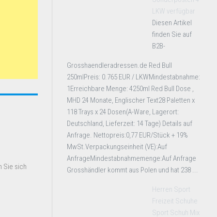
LKW verfügbar
Diesen Artikel
finden Sie auf
B2B-
Grosshaendleradressen.de Red Bull
250mlPreis: 0.765 EUR / LKWMindestabnahme:
1Erreichbare Menge: 4250ml Red Bull Dose ,
MHD 24 Monate, Englischer Text28 Paletten x
118 Trays x 24 Dosen(A-Ware, Lagerort:
Deutschland, Lieferzeit: 14 Tage) Details auf
Anfrage. Nettopreis:0,77 EUR/Stück + 19%
MwSt.Verpackungseinheit (VE):Auf
AnfrageMindestabnahmemenge:Auf Anfrage
 Sie sich
Grosshändler kommt aus Polen und hat 238 ...
Herren Sport
Freizeit Schuhe
Sport Schuh Mix