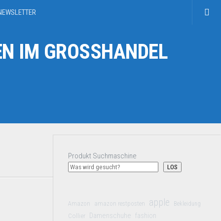
NEWSLETTER
N IM GROSSHANDEL
Produkt Suchmaschine
LOS
apple
Amazon
amazon restposten
Bekleidung
Damenschuhe
Collier
fashion