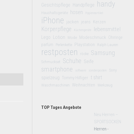
handy
Gesichtspflege
Handpflege
hosen
Haushaltsgeräte
Hygieneartikel
iPhone
jacken
jeans
Kerzen
Körperpflege
lebensmittel
Küchengeräte
Lego
Lotion
Modeschmuck
Mode
Ohrringe
Playstation
parfüm
Perlenkette
Ralph Lauren
restposten
Samsung
röcke
Schuhe
Seife
Schmuckset
smartphone
Sony
software
sonderposten
t shirt
spielzeug
Tommy Hilfiger
Weihnachten
Waschmaschinen
Werkzeug
TOP Tages Angebote
Neu Herren –
SPORTSOCKEN
Herren -