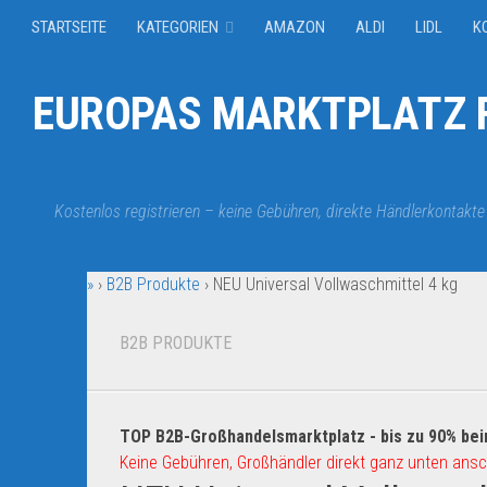
STARTSEITE
KATEGORIEN
AMAZON
ALDI
LIDL
K
EUROPAS MARKTPLATZ F
Kostenlos registrieren – keine Gebühren, direkte Händlerkontakte
»
›
B2B Produkte
›
NEU Universal Vollwaschmittel 4 kg
B2B PRODUKTE
TOP B2B-Großhandelsmarktplatz - bis zu 90% bei
Keine Gebühren, Großhändler direkt ganz unten ansc