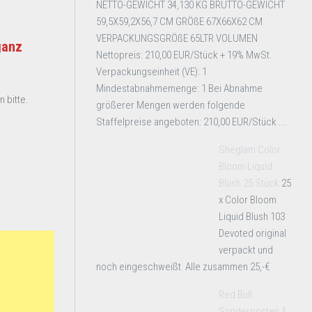
NETTO-GEWICHT 34,130 KG BRUTTO-GEWICHT
59,5X59,2X56,7 CM GRÖßE 67X66X62 CM
VERPACKUNGSGRÖßE 65LTR VOLUMEN
ganz
Nettopreis: 210,00 EUR/Stück + 19% MwSt.
Verpackungseinheit (VE): 1
Mindestabnahmemenge: 1 Bei Abnahme
 bitte.
größerer Mengen werden folgende
Staffelpreise angeboten: 210,00 EUR/Stück ...
Sheglam Color
Bloom Liquid
Blush 25 Stück
25
x Color Bloom
Liquid Blush 103
Devoted original
verpackt und
noch eingeschweißt Alle zusammen 25,-€
Red Bull
Sonderposten 4