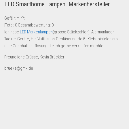
LED Smarthome Lampen. Markenhersteller
Lebensmittel & Getränke
Multimedia & Elektro
Gefällt mir?:
[Total:
0
Gesamtbewertung:
0
]
Münzen
Ich habe
LED Markenlampen
(grosse Stückzahlen), Alarmanlagen,
Spielzeug & Games
Tacker-Geräte, Heißluftballon-Gebläseund Heiß- Klebepistolen aus
Schuhe & Accessoires
eine Geschäftsauflösung die ich gerne verkaufen möchte.
Sport & Freizeit
Freundliche Grüsse, Kevin Brückler
Uhren & Schmuck
brueke@gmx.de
Wohnen & Einrichten
Restposten-Angebote
Restposten für Privatpersonen
eBay Restposten kaufen
Sonderposten-Angebote
Saison & Eventprodkte