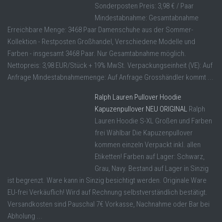
Sonderposten Preis: 3,98 € / Paar
Mindestabnahme: Gesamtabnahme
Erreichbare Menge: 3468 Paar Damenschuhe aus der Sommer-
Kollektion - Restposten Großhandel, Verschiedene Modelle und
Farben - insgesamt 3468 Paar. Nur Gesamtabnahme möglich.
Nettopreis: 3,98 EUR/Stück + 19% MwSt. Verpackungseinheit (VE): Auf
Anfrage Mindestabnahmemenge: Auf Anfrage Grosshändler kommt ...
Ralph Lauren Pullover Hoodie
Kapuzenpullover NEU ORIGINAL
Ralph
Lauren Hoodie S-XL Großen und Farben
frei Wählbar Die Kapuzenpullover
kommen einzeln Verpackt inkl. allen
Etiketten! Farben auf Lager: Schwarz,
Grau, Navy. Bestand auf Lager in Sinzig
ist begrenzt. Ware kann in Sinzig besichtigt werden. Originale Ware
EU-frei Verkäuflich! Wird auf Rechnung selbstverständlich bestätigt.
Versandkosten sind Pauschal 7€ Vorkasse, Nachnahme oder Bar bei
Abholung ...