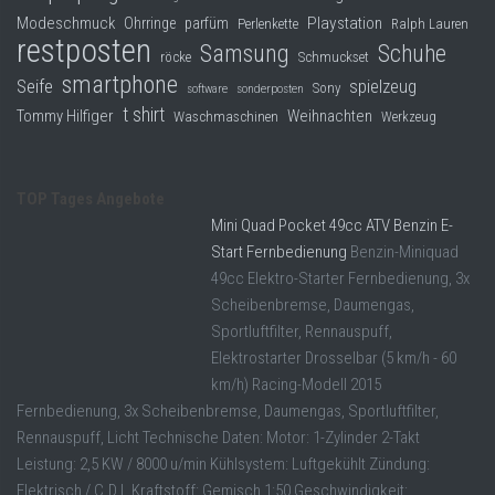
Modeschmuck
Playstation
Ohrringe
parfüm
Perlenkette
Ralph Lauren
restposten
Samsung
Schuhe
röcke
Schmuckset
smartphone
Seife
spielzeug
Sony
software
sonderposten
t shirt
Tommy Hilfiger
Weihnachten
Waschmaschinen
Werkzeug
TOP Tages Angebote
Mini Quad Pocket 49cc ATV Benzin E-
Start Fernbedienung
Benzin-Miniquad
49cc Elektro-Starter Fernbedienung, 3x
Scheibenbremse, Daumengas,
Sportluftfilter, Rennauspuff,
Elektrostarter Drosselbar (5 km/h - 60
km/h) Racing-Modell 2015
Fernbedienung, 3x Scheibenbremse, Daumengas, Sportluftfilter,
Rennauspuff, Licht Technische Daten: Motor: 1-Zylinder 2-Takt
Leistung: 2,5 KW / 8000 u/min Kühlsystem: Luftgekühlt Zündung:
Elektrisch / C.D.I. Kraftstoff: Gemisch 1:50 Geschwindigkeit: