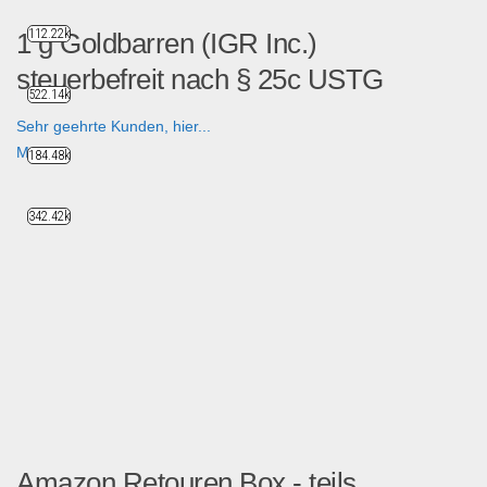
112.22k
1 g Goldbarren (IGR Inc.)
steuerbefreit nach § 25c USTG
522.14k
Sehr geehrte Kunden, hier...
Münzen
184.48k
342.42k
Amazon Retouren Box - teils