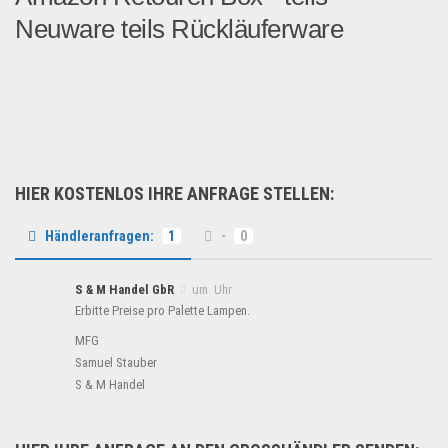
Neuware teils Rückläuferware
Es befindet sich nahezui f...
Restposten
HIER KOSTENLOS IHRE ANFRAGE STELLEN:
Händleranfragen:
1
-
0
S & M Handel GbR
um Uhr
Erbitte Preise pro Palette Lampen.
MFG
Samuel Stauber
S & M Handel