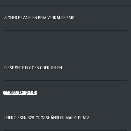
SICHER BEZAHLEN BEIM VERKÄUFER MIT:
DIESE SEITE FOLGEN ODER TEILEN:
112.22k
522.14k
184.48k
342.42k
ÜBER DIESEN B2B-GROSSHÄNDLER MARKTPLATZ