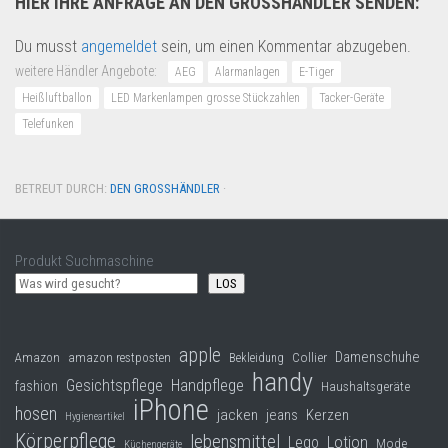
HIER IHRE ANFRAGE AN DEN GROSSHÄNDLER SENDEN:
Du musst
angemeldet
sein, um einen Kommentar abzugeben.
weitere Händler Angebote:
AEG
Alarmanlagen
E-Tiger
Heißluftballon
LED Markenlampen grosse Stückzahlen
Tacker-Geräte
Telefunken
BETREUT DURCH:
DEN GROSSHÄNDLER
·
Produkt Suchmaschine
LOS
apple
Damenschuhe
Collier
Amazon
amazon restposten
Bekleidung
handy
Gesichtspflege
Handpflege
fashion
Haushaltsgeräte
iPhone
hosen
jacken
jeans
Kerzen
Hygieneartikel
Körperpflege
lebensmittel
Lego
Lotion
Mode
Küchengeräte