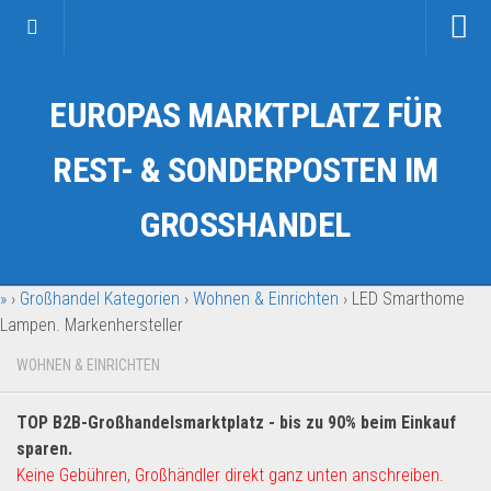
Startseite
EUROPAS MARKTPLATZ FÜR
Kategorien
Auto & Motorrad
REST- & SONDERPOSTEN IM
Drogerie & Tierbedarf
GROSSHANDEL
Fahrzeuge & Transport
Fashion & Mode
»
›
Großhandel Kategorien
›
Wohnen & Einrichten
›
LED Smarthome
Garten & Werkzeug
Lampen. Markenhersteller
Geschäft, Büro & Schreibwaren
WOHNEN & EINRICHTEN
Geschenkartikel
Haushaltswaren
TOP B2B-Großhandelsmarktplatz - bis zu 90% beim Einkauf
Handy und Smartphone
sparen.
Keine Gebühren, Großhändler direkt ganz unten anschreiben.
Kosmetik & Pflege