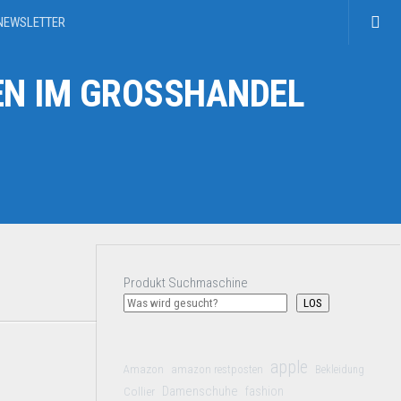
NEWSLETTER
N IM GROSSHANDEL
Produkt Suchmaschine
LOS
apple
Amazon
amazon restposten
Bekleidung
Damenschuhe
Collier
fashion