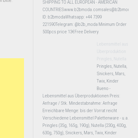
 bitte.
SHIPPING TO ALL EUROPEAN - AMERICAN
COUNTRIESwww.b2bmoda.comsales@b2bmoda.c
ID: b2bmodaWhatsapp: +44 7399
221590Telegram: @b2b_moda Minimum Order
500pcs price 13€Free Delivery
Lebensmittel aus
Überproduktion
Pringles, Nutella
Pringles, Nutella,
Snickers, Mars,
Twix, Kinder
Bueno -
Lebensmittel aus Überproduktionen Preis:
Anfrage / Stk. Mindestabnahme: Anfrage
Erreichbare Menge: bis der Vorrat reicht
Verschiedene Lebensmittel Palettenware - u.a.
Pringles (35g, 165g, 190g), Nutella (230g, 400g,
630g, 750g), Snickers, Mars, Twix, Kinder