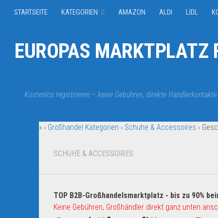
STARTSEITE
KATEGORIEN
AMAZON
ALDI
LIDL
K
EUROPAS MARKTPLATZ F
Kostenlos registrieren – keine Gebühren, direkte Händlerkontakte
»
›
Großhandel Kategorien
›
Schuhe & Accessoires
›
Gesc
SCHUHE & ACCESSOIRES
TOP B2B-Großhandelsmarktplatz - bis zu 90% bei
Keine Gebühren, Großhändler direkt ganz unten ansc