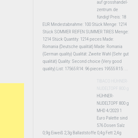
auf grosshandel-
zentrum.de
fündig! Preis: 18
EUR Mindestabnahme: 100 Stück Menge: 1214
Stück SOMMER REIFEN SUMMER TIRES Menge:
1214 Stück Quantity: 1214 peces Made:
Romania (Deutsche qualität) Made: Romania
(German quality) Qualität: Zweite Wahl (Sehr gut
qualität) Quality: Second choice (Very good
quality) List: 17565 R14: 96 pieces 19555 R15: ...
TIBACO HÜHNER-
NUDELTOPF 800 g
HÜHNER-
NUDELTOPF 800 g
MHD 4/2023 1
Euro Palette sind
576 Dosen Salz
0,9g Eiweiß 2,3g Ballaststoffe 0,4g Fett 2,4g