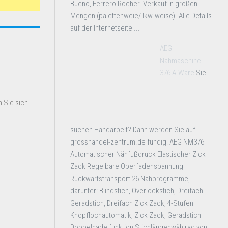
Bueno, Ferrero Rocher. Verkauf in großen
Mengen (palettenweie/ lkw-weise). Alle Details
auf der Internetseite ...
AEG
Nähmaschine
376 A-Ware
Sie
 Sie sich
suchen Handarbeit? Dann werden Sie auf
grosshandel-zentrum.de fündig! AEG NM376
Automatischer Nähfußdruck Elastischer Zick
Zack Regelbare Oberfadenspannung
Rückwärtstransport 26 Nähprogramme,
darunter: Blindstich, Overlockstich, Dreifach
Geradstich, Dreifach Zick Zack, 4-Stufen
Knopflochautomatik, Zick Zack, Geradstich
Doppelnadelfunktion Stichlängenwählrad von