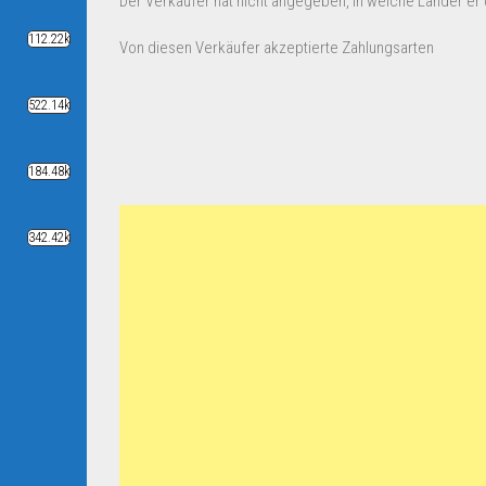
Der Verkäufer hat nicht angegeben, in welche Länder er d
112.22k
Von diesen Verkäufer akzeptierte Zahlungsarten
522.14k
184.48k
342.42k