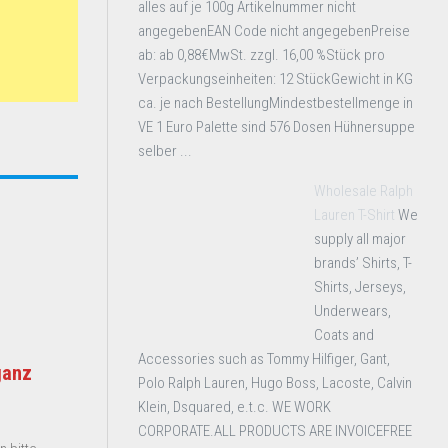
alles auf je 100g Artikelnummer nicht
angegebenEAN Code nicht angegebenPreise
ab: ab 0,88€MwSt. zzgl. 16,00 %Stück pro
Verpackungseinheiten: 12 StückGewicht in KG
ca. je nach BestellungMindestbestellmenge in
VE 1 Euro Palette sind 576 Dosen Hühnersuppe
selber ...
Wholesale Ralph
Lauren T-Shirt
We
supply all major
brands’ Shirts, T-
Shirts, Jerseys,
Underwears,
Coats and
Accessories such as Tommy Hilfiger, Gant,
ganz
Polo Ralph Lauren, Hugo Boss, Lacoste, Calvin
Klein, Dsquared, e.t.c. WE WORK
CORPORATE.ALL PRODUCTS ARE INVOICEFREE