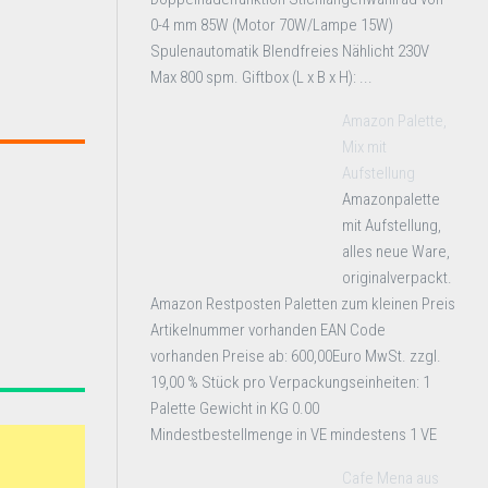
0-4 mm 85W (Motor 70W/Lampe 15W)
Spulenautomatik Blendfreies Nählicht 230V
Max 800 spm. Giftbox (L x B x H): ...
Amazon Palette,
Mix mit
Aufstellung
Amazonpalette
mit Aufstellung,
alles neue Ware,
originalverpackt.
Amazon Restposten Paletten zum kleinen Preis
Artikelnummer vorhanden EAN Code
vorhanden Preise ab: 600,00Euro MwSt. zzgl.
19,00 % Stück pro Verpackungseinheiten: 1
Palette Gewicht in KG 0.00
Mindestbestellmenge in VE mindestens 1 VE
Cafe Mena aus