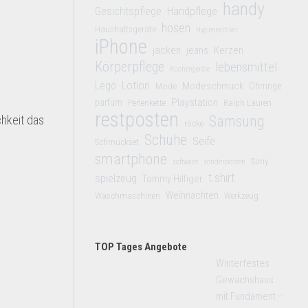
handy
Gesichtspflege
Handpflege
hosen
Haushaltsgeräte
Hygieneartikel
iPhone
jacken
jeans
Kerzen
Körperpflege
lebensmittel
Küchengeräte
Lego
Lotion
Modeschmuck
Mode
Ohrringe
Playstation
parfüm
Perlenkette
Ralph Lauren
restposten
hkeit das
Samsung
röcke
Schuhe
Seife
Schmuckset
smartphone
Sony
software
sonderposten
t shirt
spielzeug
Tommy Hilfiger
Weihnachten
Waschmaschinen
Werkzeug
TOP Tages Angebote
Winterfestes
Gewächshaus
mit Fundament –