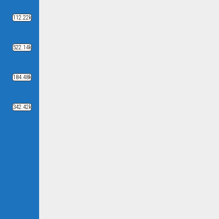
112.22k
522.14k
184.48k
342.42k