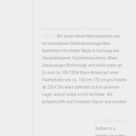
Elektroküchengeräte LKW Container für
EXPORT
Wir bieten Ihnen Mischpaletten aus
verschiedenen Elektroküchengeräten
Namhafter Hersteller Made in Germany wie
Haushaltswaren, Küchenmaschinen, Mixer,
Staubsauger,Werkzeuge und vieles mehr an.
Es sind ca.100-120 B-Ware Artikel auf einer
Palettehöhe von ca. 150 cm-170 cm pro Palette
ab 250 € Die ware befindet sich in unserem
Lager und ist somit sofort lieferbar. Wir
beladenLKW und Container Export und machen
...
PVC EDGE BANDS
Setbim is a
leading provider