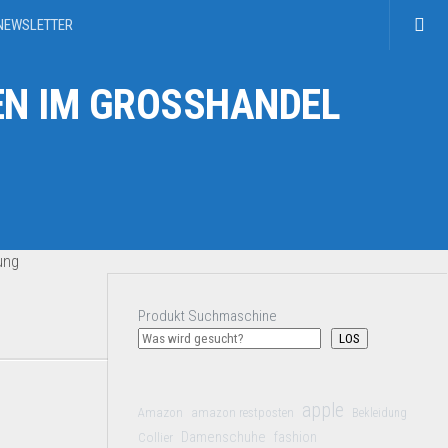
NEWSLETTER
N IM GROSSHANDEL
ung
Produkt Suchmaschine
LOS
apple
Amazon
amazon restposten
Bekleidung
Damenschuhe
Collier
fashion