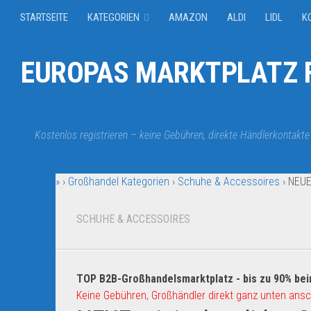
STARTSEITE
KATEGORIEN
AMAZON
ALDI
LIDL
K
EUROPAS MARKTPLATZ F
Kostenlos registrieren – keine Gebühren, direkte Händlerkontakte
»
›
Großhandel Kategorien
›
Schuhe & Accessoires
›
NEUE
SCHUHE & ACCESSOIRES
TOP B2B-Großhandelsmarktplatz - bis zu 90% bei
Keine Gebühren, Großhändler direkt ganz unten ansc