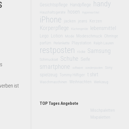
s
handy
Gesichtspflege
Handpflege
hosen
Haushaltsgeräte
Hygieneartikel
iPhone
jacken
jeans
Kerzen
Körperpflege
lebensmittel
Küchengeräte
Lego
Lotion
Modeschmuck
Mode
Ohrringe
Playstation
parfüm
Perlenkette
Ralph Lauren
restposten
Samsung
röcke
Schuhe
Seife
Schmuckset
as
smartphone
Sony
software
sonderposten
t shirt
spielzeug
Tommy Hilfiger
Weihnachten
Waschmaschinen
Werkzeug
werben ist
TOP Tages Angebote
Mischpaletten
Mixpaletten