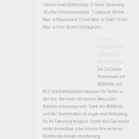
Lithium-Ionen Batterietyp: G-Serie Spannung:
18 v Nur Körpermaschine: 1 Ladezeit: 60 min
Max. in Mauerwerk 13 mm Max. in Stahl 13 mm
Max. in Holz 36 mm Schläge pro ...
GoClever
Powerbank KfZ
Starterhilfe
Akkuladegerät
Die GoClever
Powerbank mit
8000mAh und
KFZ-Starthilfefunktion Neuware Ihr Retter in
der Not. Nie mehr mit leerem Akku oder
Batterie unterwegs sein. Dank der 8000mAh
und der Starterkabel ist sogar eine Notladung
für Ihr Fahrzeug möglich. Somit sind Sie immer
mobil erreichbar oder können Ihre anderen
Mulitmedia Geräte stundenlang