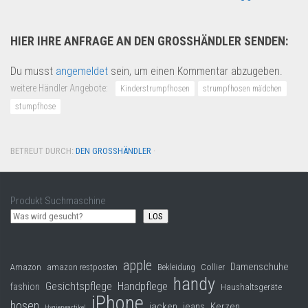
HIER IHRE ANFRAGE AN DEN GROSSHÄNDLER SENDEN:
Du musst
angemeldet
sein, um einen Kommentar abzugeben.
weitere Händler Angebote:
Kinderstrumpfhosen
strumpfhosen mädchen
stumpfhose
BETREUT DURCH:
DEN GROSSHÄNDLER
·
Produkt Suchmaschine
LOS
apple
Damenschuhe
Collier
Amazon
amazon restposten
Bekleidung
handy
Gesichtspflege
Handpflege
fashion
Haushaltsgeräte
iPhone
hosen
jacken
jeans
Kerzen
Hygieneartikel