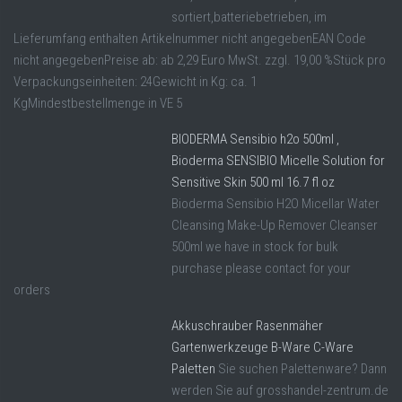
sortiert,batteriebetrieben, im
Lieferumfang enthalten Artikelnummer nicht angegebenEAN Code
nicht angegebenPreise ab: ab 2,29 Euro MwSt. zzgl. 19,00 %Stück pro
Verpackungseinheiten: 24Gewicht in Kg: ca. 1
KgMindestbestellmenge in VE 5
BIODERMA Sensibio h2o 500ml ,
Bioderma SENSIBIO Micelle Solution for
Sensitive Skin 500 ml 16.7 fl oz
Bioderma Sensibio H2O Micellar Water
Cleansing Make-Up Remover Cleanser
500ml we have in stock for bulk
purchase please contact for your
orders
Akkuschrauber Rasenmäher
Gartenwerkzeuge B-Ware C-Ware
Paletten
Sie suchen Palettenware? Dann
werden Sie auf grosshandel-zentrum.de