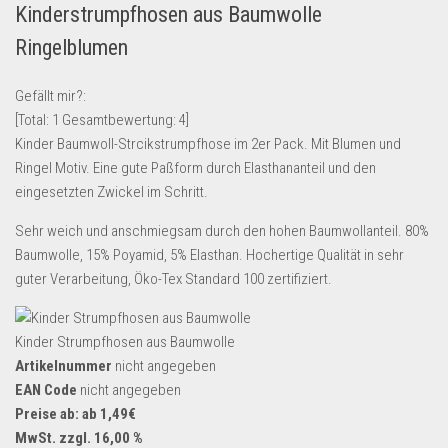
Kinderstrumpfhosen aus Baumwolle
Lebensmittel & Getränke
Ringelblumen
Multimedia & Elektro
Münzen
Gefällt mir?:
[Total:
1
Gesamtbewertung:
4
]
Spielzeug & Games
Kinder Baumwoll-Strcikstrumpfhose im 2er Pack. Mit Blumen und
Schuhe & Accessoires
Ringel Motiv. Eine gute Paßform durch Elasthananteil und den
Sport & Freizeit
eingesetzten Zwickel im Schritt.
Uhren & Schmuck
Sehr weich und anschmiegsam durch den hohen Baumwollanteil. 80%
Baumwolle, 15% Poyamid, 5% Elasthan. Hochertige Qualität in sehr
Wohnen & Einrichten
guter Verarbeitung, Öko-Tex Standard 100 zertifiziert.
Restposten-Angebote
Restposten für Privatpersonen
Kinder Strumpfhosen aus Baumwolle
eBay Restposten kaufen
Artikelnummer
nicht angegeben
Sonderposten-Angebote
EAN Code
nicht angegeben
Preise ab: ab 1,49€
Saison & Eventprodkte
MwSt. zzgl. 16,00 %