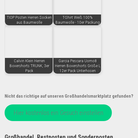
TIOP Posten Herren Socken
T-Shirt Weiß 100%
aus Baumwolle
Baumwolle - 10er Packung
Calvin Klein Herren
Garcia Pescara Uomo8
Boxershorts TRUNK, 3er
Herren Boxershorts Größe L
Pack
12er Pack Unterhosen
Nicht das richtige auf unseren Großhandelsmarktplatz gefunden?
Hier kostenlos ein Gesuch einstellen
Großhandel, Restposten und Sonderposten