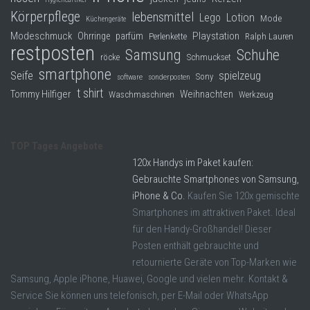
Körperpflege
lebensmittel
Lego
Lotion
Mode
Küchengeräte
Modeschmuck
Playstation
Ohrringe
parfüm
Perlenkette
Ralph Lauren
restposten
Samsung
Schuhe
röcke
Schmuckset
smartphone
Seife
spielzeug
Sony
software
sonderposten
t shirt
Tommy Hilfiger
Weihnachten
Waschmaschinen
Werkzeug
TOP Tages Angebote
120x Handys im Paket kaufen:
Gebrauchte Smartphones von Samsung,
iPhone & Co.
Kaufen Sie 120x gemischte
Smartphones im attraktiven Paket. Ideal
für den Handy-Großhandel! Dieser
Posten enthält gebrauchte und
retournierte Geräte von Top-Marken wie
Samsung, Apple iPhone, Huawei, Google und vielen mehr. Kontakt &
Service Sie können uns telefonisch, per E-Mail oder WhatsApp