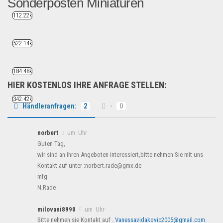
Sonderposten Miniaturen
112.22k
Nach unser Inventur trenne...
Kosmetik & Pflege
522.14k
184.48k
HIER KOSTENLOS IHRE ANFRAGE STELLEN:
342.42k
Händleranfragen:
2
-
0
norbert
um Uhr
Guten Tag,
wir sind an ihren Angeboten interessiert,bitte nehmen Sie mit uns
Kontakt auf unter :norbert.rade@gmx.de
mfg
N.Rade
milovani8990
um Uhr
Bitte nehmen sie Kontakt auf .
Vanessavidakovic2005@gmail.com