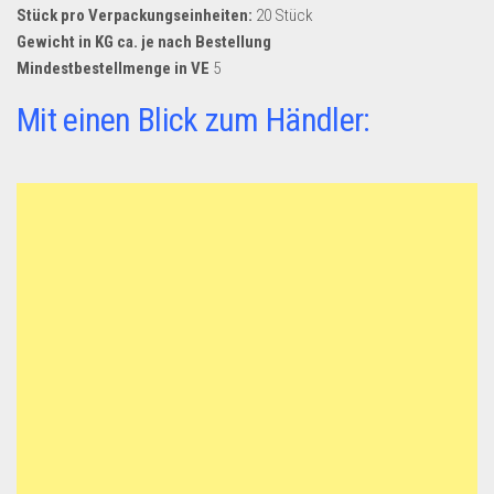
Dropshipping-Produkte
Stück pro Verpackungseinheiten:
20 Stück
Gewicht in KG ca. je nach Bestellung
B2B Produkte
Mindestbestellmenge in VE
5
Grosshandel
Mit einen Blick zum Händler:
Amazon
Aldi
Lidl
Kostenlos verkaufen
Anmelden
Kostenlos Registrieren
Newsletter