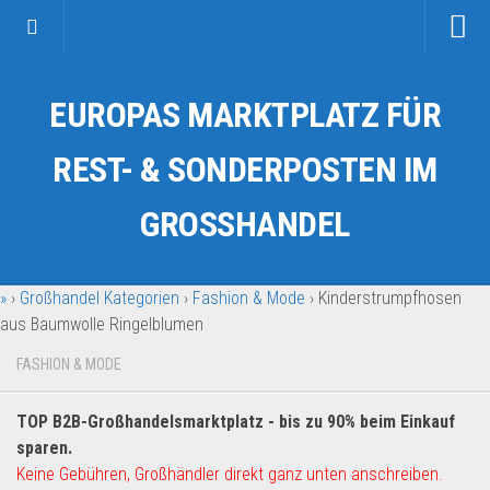
Startseite
EUROPAS MARKTPLATZ FÜR
Kategorien
Auto & Motorrad
REST- & SONDERPOSTEN IM
Drogerie & Tierbedarf
GROSSHANDEL
Fahrzeuge & Transport
Fashion & Mode
»
›
Großhandel Kategorien
›
Fashion & Mode
›
Kinderstrumpfhosen
Garten & Werkzeug
aus Baumwolle Ringelblumen
Geschäft, Büro & Schreibwaren
FASHION & MODE
Geschenkartikel
Haushaltswaren
TOP B2B-Großhandelsmarktplatz - bis zu 90% beim Einkauf
Handy und Smartphone
sparen.
Keine Gebühren, Großhändler direkt ganz unten anschreiben.
Kosmetik & Pflege