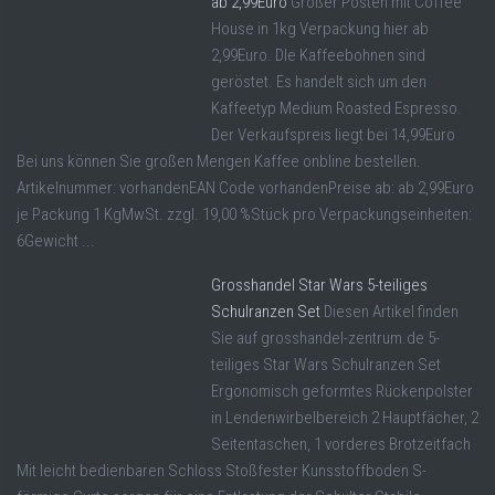
ab 2,99Euro
Großer Posten mit Coffee
House in 1kg Verpackung hier ab
2,99Euro. DIe Kaffeebohnen sind
geröstet. Es handelt sich um den
Kaffeetyp Medium Roasted Espresso.
Der Verkaufspreis liegt bei 14,99Euro
Bei uns können Sie großen Mengen Kaffee onbline bestellen.
Artikelnummer: vorhandenEAN Code vorhandenPreise ab: ab 2,99Euro
je Packung 1 KgMwSt. zzgl. 19,00 %Stück pro Verpackungseinheiten:
6Gewicht ...
Grosshandel Star Wars 5-teiliges
Schulranzen Set
Diesen Artikel finden
Sie auf grosshandel-zentrum.de 5-
teiliges Star Wars Schulranzen Set
Ergonomisch geformtes Rückenpolster
in Lendenwirbelbereich 2 Hauptfächer, 2
Seitentaschen, 1 vorderes Brotzeitfach
Mit leicht bedienbaren Schloss Stoßfester Kunsstoffboden S-