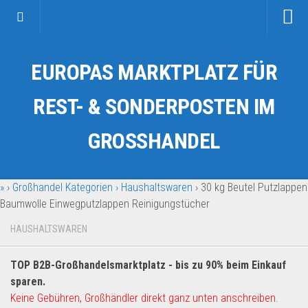
Startseite
EUROPAS MARKTPLATZ FÜR
Kategorien
Auto & Motorrad
REST- & SONDERPOSTEN IM
Drogerie & Tierbedarf
GROSSHANDEL
Fahrzeuge & Transport
Fashion & Mode
»
›
Großhandel Kategorien
›
Haushaltswaren
›
30 kg Beutel Putzlappen
Garten & Werkzeug
Baumwolle Einwegputzlappen Reinigungstücher
Geschäft, Büro & Schreibwaren
HAUSHALTSWAREN
Geschenkartikel
Haushaltswaren
TOP B2B-Großhandelsmarktplatz - bis zu 90% beim Einkauf
Handy und Smartphone
sparen.
Keine Gebühren, Großhändler direkt ganz unten anschreiben.
Kosmetik & Pflege