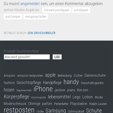
Du musst
angemeldet
sein, um einen Kommentar abzugeben.
weitere Händler Angebote:
Kiloware putzlappen
putzlappen
putzlumpen
reinigungstücher
BETREUT DURCH:
DEN GROSSHÄNDLER
·
Produkt Suchmaschine
LOS
apple
Damenschuhe
Collier
Amazon
amazon restposten
Bekleidung
handy
Gesichtspflege
Handpflege
fashion
Haushaltsgeräte
iPhone
hosen
jacken
jeans
Kerzen
Hygieneartikel
Körperpflege
lebensmittel
Lego
Lotion
Mode
Küchengeräte
Modeschmuck
Playstation
Ohrringe
parfüm
Perlenkette
Ralph Lauren
restposten
Samsung
Schuhe
röcke
Schmuckset