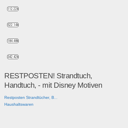
112.22k
522.14k
184.48k
342.42k
RESTPOSTEN! Strandtuch,
Handtuch, - mit Disney Motiven
Restposten Strandtücher, B...
Haushaltswaren