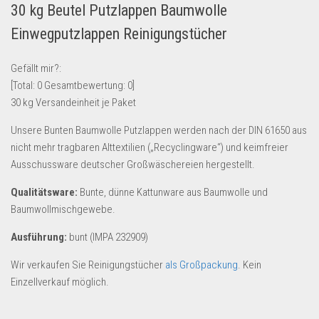
30 kg Beutel Putzlappen Baumwolle
Lebensmittel & Getränke
Einwegputzlappen Reinigungstücher
Multimedia & Elektro
Münzen
Gefällt mir?:
[Total:
0
Gesamtbewertung:
0
]
Spielzeug & Games
30 kg Versandeinheit je Paket
Schuhe & Accessoires
Unsere Bunten Baumwolle Putzlappen werden nach der DIN 61650 aus
Sport & Freizeit
nicht mehr tragbaren Alttextilien („Recyclingware“) und keimfreier
Uhren & Schmuck
Ausschussware deutscher Großwäschereien hergestellt.
Wohnen & Einrichten
Qualitätsware:
Bunte, dünne Kattunware aus Baumwolle und
Restposten-Angebote
Baumwollmischgewebe.
Restposten für Privatpersonen
Ausführung:
bunt (IMPA 232909)
eBay Restposten kaufen
Wir verkaufen Sie Reinigungstücher
als Großpackung
. Kein
Sonderposten-Angebote
Einzellverkauf möglich.
Saison & Eventprodkte