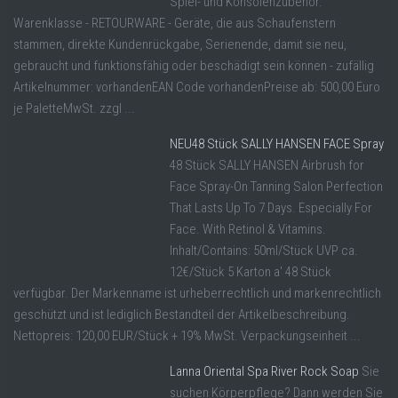
Spiel- und Konsolenzubehör.
Warenklasse - RETOURWARE - Geräte, die aus Schaufenstern
stammen, direkte Kundenrückgabe, Serienende, damit sie neu,
gebraucht und funktionsfähig oder beschädigt sein können - zufällig
Artikelnummer: vorhandenEAN Code vorhandenPreise ab: 500,00 Euro
je PaletteMwSt. zzgl ...
NEU48 Stück SALLY HANSEN FACE Spray
48 Stück SALLY HANSEN Airbrush for
Face Spray-On Tanning Salon Perfection
That Lasts Up To 7 Days. Especially For
Face. With Retinol & Vitamins.
Inhalt/Contains: 50ml/Stück UVP ca.
12€/Stück 5 Karton a' 48 Stück
verfügbar. Der Markenname ist urheberrechtlich und markenrechtlich
geschützt und ist lediglich Bestandteil der Artikelbeschreibung.
Nettopreis: 120,00 EUR/Stück + 19% MwSt. Verpackungseinheit ...
Lanna Oriental Spa River Rock Soap
Sie
suchen Körperpflege? Dann werden Sie