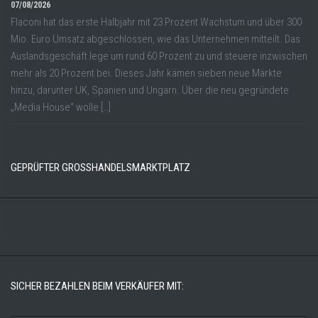
07/08/2026
Flaconi hat das erste Halbjahr mit 23 Prozent Wachstum und über 300
Mio. Euro Umsatz abgeschlossen, wie das Unternehmen mitteilt. Das
Auslandsgeschäft lege um rund 60 Prozent zu und steuere inzwischen
mehr als 20 Prozent bei. Dieses Jahr kämen sieben neue Märkte
hinzu, darunter UK, Spanien und Ungarn. Über die neu gegründete
„Media House“ wolle […]
GEPRÜFTER GROSSHANDELSMARKTPLATZ
SICHER BEZAHLEN BEIM VERKÄUFER MIT: