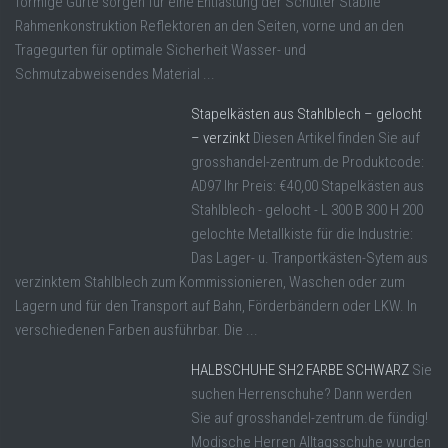
förmige Gurte sorgen für eine Entlastung der Schulter Stabile
Rahmenkonstruktion Reflektoren an den Seiten, vorne und an den
Tragegurten für optimale Sicherheit Wasser- und
Schmutzabweisendes Material ...
Stapelkästen aus Stahlblech – gelocht
– verzinkt
Diesen Artikel finden Sie auf
grosshandel-zentrum.de Produktcode:
AD97 Ihr Preis: €40,00 Stapelkästen aus
Stahlblech - gelocht - L 300 B 300 H 200
gelochte Metallkiste für die Industrie:
Das Lager- u. Tranportkästen-Sytem aus
verzinktem Stahlblech zum Kommissionieren, Waschen oder zum
Lagern und für den Transport auf Bahn, Förderbändern oder LKW. In
verschiedenen Farben ausführbar. Die ...
HALBSCHUHE SH2 FARBE SCHWARZ
Sie
suchen Herrenschuhe? Dann werden
Sie auf grosshandel-zentrum.de fündig!
Modische Herren Alltagsschuhe wurden