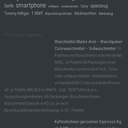
smartphone
Seife
spielzeug
Sony
software
sonderposten
t shirt
Tommy Hilfiger
Weihnachten
Waschmaschinen
Werkzeug
TOP Tages Angebote
Waschmittel Marke Ariel – Waschpulver
Colorwaschmittel – Vollwaschmittel
13
Paletten mit Waschmittel vom Hersteller
ARIEL Je Palette 46 Packungen Ariel
Waschmittel sortiert nach Voll,- Color
oder vollwaschmittel. Artikelnummer:
vorhandenEAN Code vorhandenPreise
ab: je Palette 890,00 EuroMwSt. zzgl. 19,00 %Stück pro
Verpackungseinheiten: 46 Packungen Waschmaschinen
WaschmittelGewicht in KG ca. je nach
BestellungMindestbestellmenge in VE 1 Palette
Kaffeebohnen gerösteter Espresso Kg