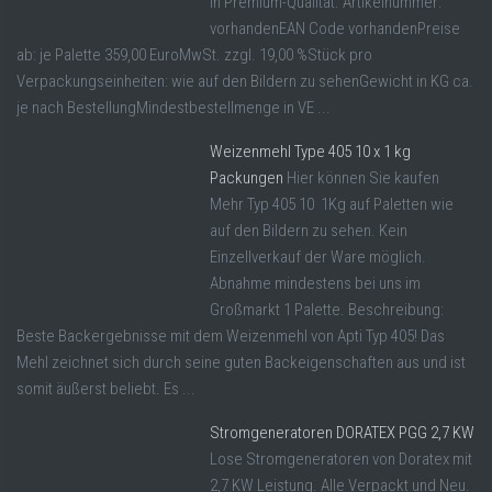
in Premium-Qualität. Artikelnummer:
vorhandenEAN Code vorhandenPreise
ab: je Palette 359,00 EuroMwSt. zzgl. 19,00 %Stück pro
Verpackungseinheiten: wie auf den Bildern zu sehenGewicht in KG ca.
je nach BestellungMindestbestellmenge in VE ...
Weizenmehl Type 405 10 x 1 kg
Packungen
Hier können Sie kaufen
Mehr Typ 405 10 1Kg auf Paletten wie
auf den Bildern zu sehen. Kein
Einzellverkauf der Ware möglich.
Abnahme mindestens bei uns im
Großmarkt 1 Palette. Beschreibung:
Beste Backergebnisse mit dem Weizenmehl von Apti Typ 405! Das
Mehl zeichnet sich durch seine guten Backeigenschaften aus und ist
somit äußerst beliebt. Es ...
Stromgeneratoren DORATEX PGG 2,7 KW
Lose Stromgeneratoren von Doratex mit
2,7 KW Leistung. Alle Verpackt und Neu.