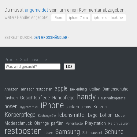
Du musst
angemeldet
sein, um einen Kommentar abzugeben.
weitere Händler Angebote:
iPhone
iphone 7 neu
iphone sim look frei
BETREUT DURCH:
DEN GROSSHÄNDLER
·
Produkt Suchmaschine
LOS
apple
Damenschuhe
Collier
Amazon
amazon restposten
Bekleidung
handy
Gesichtspflege
Handpflege
fashion
Haushaltsgeräte
iPhone
hosen
jacken
jeans
Kerzen
Hygieneartikel
Körperpflege
lebensmittel
Lego
Lotion
Mode
Küchengeräte
Modeschmuck
Playstation
Ohrringe
parfüm
Perlenkette
Ralph Lauren
restposten
Samsung
Schuhe
röcke
Schmuckset