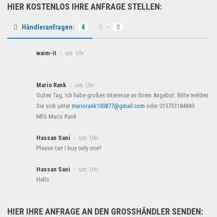
HIER KOSTENLOS IHRE ANFRAGE STELLEN:
Händleranfragen:
4
-
0
waim-it
um Uhr
.
Mario Rank
um Uhr
Guten Tag, ich habe großes Interesse an Ihrem Angebot. Bitte melden
Sie sich unter
mariorank100877@gmail.com
oder 015733184840
MfG Mario Rank
Hassan Sani
um Uhr
Please can I buy only one?
Hassan Sani
um Uhr
Hello
HIER IHRE ANFRAGE AN DEN GROSSHÄNDLER SENDEN: