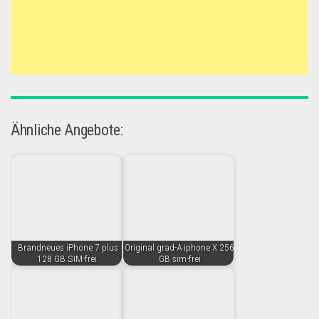
Ähnliche Angebote:
Brandneues iPhone 7 plus
Original grad-A iphone X 256
128 GB SIM-frei.
GB sim-frei