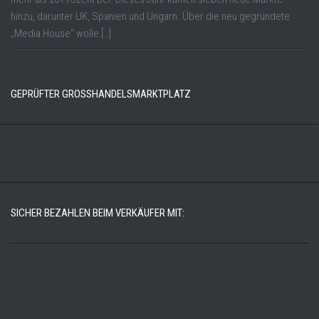
hinzu, darunter UK, Spanien und Ungarn. Über die neu gegründete
„Media House“ wolle […]
GEPRÜFTER GROSSHANDELSMARKTPLATZ
SICHER BEZAHLEN BEIM VERKÄUFER MIT: