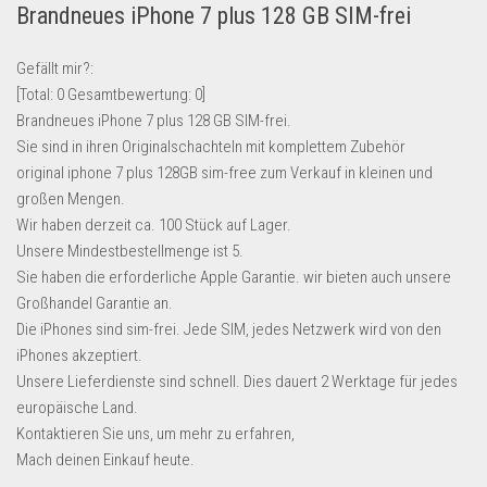
Brandneues iPhone 7 plus 128 GB SIM-frei
Lebensmittel & Getränke
Multimedia & Elektro
Gefällt mir?:
[Total:
0
Gesamtbewertung:
0
]
Münzen
Brandneues iPhone 7 plus 128 GB SIM-frei.
Spielzeug & Games
Sie sind in ihren Originalschachteln mit komplettem Zubehör
Schuhe & Accessoires
original iphone 7 plus 128GB sim-free zum Verkauf in kleinen und
großen Mengen.
Sport & Freizeit
Wir haben derzeit ca. 100 Stück auf Lager.
Uhren & Schmuck
Unsere Mindestbestellmenge ist 5.
Sie haben die erforderliche Apple Garantie. wir bieten auch unsere
Wohnen & Einrichten
Großhandel Garantie an.
Restposten-Angebote
Die iPhones sind sim-frei. Jede SIM, jedes Netzwerk wird von den
Restposten für Privatpersonen
iPhones akzeptiert.
Unsere Lieferdienste sind schnell. Dies dauert 2 Werktage für jedes
eBay Restposten kaufen
europäische Land.
Sonderposten-Angebote
Kontaktieren Sie uns, um mehr zu erfahren,
Saison & Eventprodkte
Mach deinen Einkauf heute.