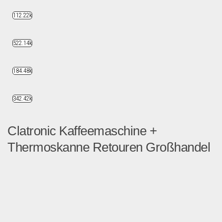
112.22k
522.14k
184.48k
342.42k
Clatronic Kaffeemaschine +
Thermoskanne Retouren Großhandel
BOSCH Kaffeemaschine + The...
B2B Produkte