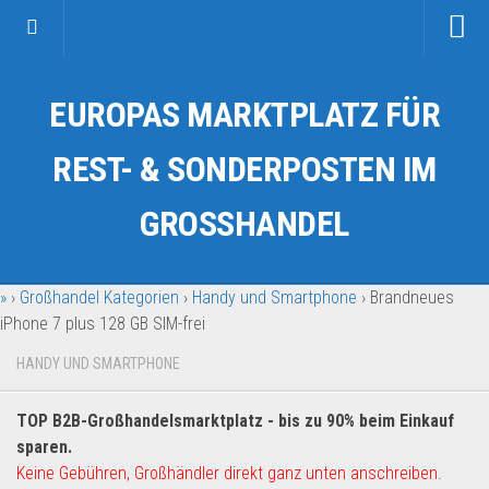
Startseite
EUROPAS MARKTPLATZ FÜR
Kategorien
Auto & Motorrad
REST- & SONDERPOSTEN IM
Drogerie & Tierbedarf
GROSSHANDEL
Fahrzeuge & Transport
Fashion & Mode
»
›
Großhandel Kategorien
›
Handy und Smartphone
›
Brandneues
Garten & Werkzeug
iPhone 7 plus 128 GB SIM-frei
Geschäft, Büro & Schreibwaren
HANDY UND SMARTPHONE
Geschenkartikel
Haushaltswaren
TOP B2B-Großhandelsmarktplatz - bis zu 90% beim Einkauf
Handy und Smartphone
sparen.
Keine Gebühren, Großhändler direkt ganz unten anschreiben.
Kosmetik & Pflege