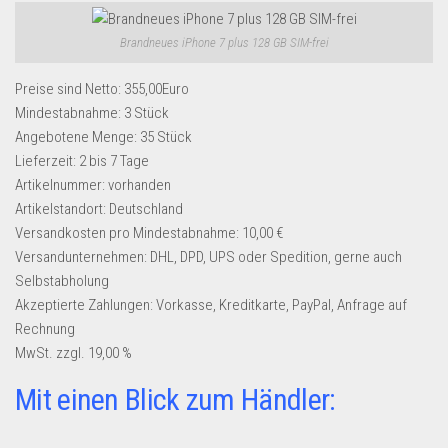
Dropshipping-Produkte
B2B Produkte
Brandneues iPhone 7 plus 128 GB SIM-frei
Grosshandel
Preise sind Netto: 355,00Euro
Amazon
Mindestabnahme:
3 Stück
Angebotene Menge:
35 Stück
Aldi
Lieferzeit:
2 bis 7 Tage
Lidl
Artikelnummer:
vorhanden
Artikelstandort:
Deutschland
Kostenlos verkaufen
Versandkosten pro Mindestabnahme:
10,00 €
Anmelden
Versandunternehmen:
DHL, DPD, UPS oder Spedition, gerne auch
Selbstabholung
Kostenlos Registrieren
Akzeptierte Zahlungen:
Vorkasse, Kreditkarte, PayPal, Anfrage auf
Newsletter
Rechnung
MwSt. zzgl. 19,00 %
Mit einen Blick zum Händler: