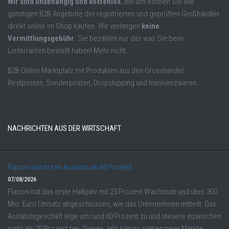
Wir sind unabhängig und kostenlos.
Bei uns können Sie alle
günstigen B2B Angebote der registrierten und geprüften Großhändler
direkt online im Shop kaufen. Wir verlangen
keine
Vermittlungsgebühr
. Sie bezahlen nur das was Sie beim
Lieferranten bestellt haben! Mehr nicht.
B2B Online Marktplatz mit Produkten aus den Grosshandel,
Restposten, Sonderposten, Dropshipping und Insolvenzwaren.
NACHRICHTEN AUS DER WIRTSCHAFT
Flaconi wächst im Ausland um 60 Prozent
07/08/2026
Flaconi hat das erste Halbjahr mit 23 Prozent Wachstum und über 300
Mio. Euro Umsatz abgeschlossen, wie das Unternehmen mitteilt. Das
Auslandsgeschäft lege um rund 60 Prozent zu und steuere inzwischen
mehr als 20 Prozent bei. Dieses Jahr kämen sieben neue Märkte