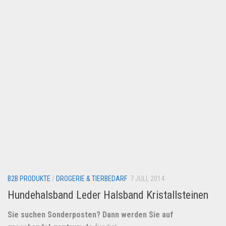
Lebensmittel & Getränke
Multimedia & Elektro
Münzen
Spielzeug & Games
Schuhe & Accessoires
Sport & Freizeit
Uhren & Schmuck
Wohnen & Einrichten
Restposten-Angebote
Restposten für Privatpersonen
B2B PRODUKTE
eBay Restposten kaufen
/
DROGERIE & TIERBEDARF
7 JULI, 2014
Hundehalsband Leder Halsband Kristallsteinen
Sonderposten-Angebote
Saison & Eventprodkte
Sie suchen Sonderposten? Dann werden Sie auf