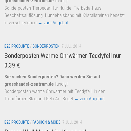
grosshandel-zentrum.de
fündig!
Dropshipping-Produkte
Sonderposten Tierbedarf für Hunde. Tierbedarf aus
B2B Produkte
Geschäftsauflösung. Hundehalsband mit Kristallsteinen besetzt.
Grosshandel
In verschiedenen
→ zum Angebot
Amazon
Aldi
B2B PRODUKTE
/
SONDERPOSTEN
7 JULI, 2014
Lidl
Sonderposten Warme Ohrwärmer Teddyfell nur
Kostenlos verkaufen
0,39 €
Anmelden
Sie suchen Sonderposten? Dann werden Sie auf
grosshandel-zentrum.de
fündig!
Kostenlos Registrieren
Sonderposten warme Ohrwärmer mit Teddyfell. In den
Newsletter
Trendfarben Blau und Gelb Am Bügel
→ zum Angebot
B2B PRODUKTE
/
FASHION & MODE
7 JULI, 2014