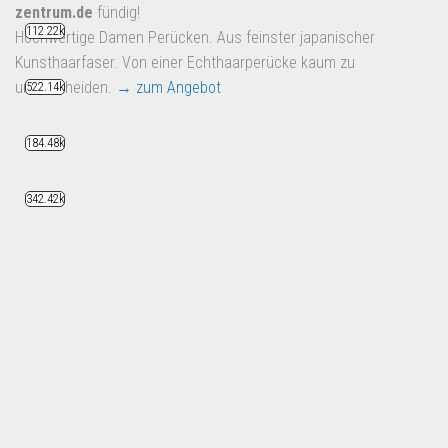
zentrum.de
fündig!
112.22k
Hochwertige Damen Perücken. Aus feinster japanischer
Kunsthaarfaser. Von einer Echthaarperücke kaum zu
unterscheiden.
→ zum Angebot
522.14k
184.48k
342.42k