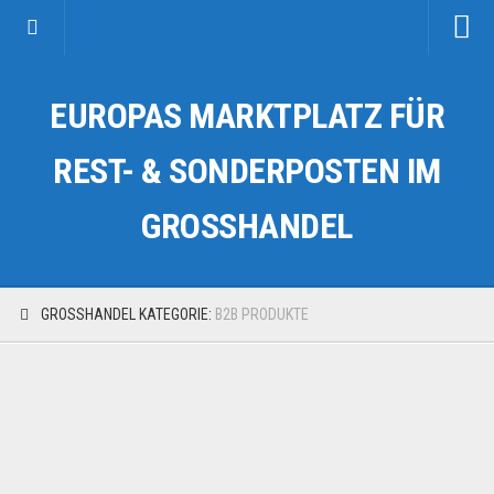
Startseite
EUROPAS MARKTPLATZ FÜR
Kategorien
Auto & Motorrad
REST- & SONDERPOSTEN IM
Drogerie & Tierbedarf
GROSSHANDEL
Fahrzeuge & Transport
Fashion & Mode
Garten & Werkzeug
GROSSHANDEL KATEGORIE:
B2B PRODUKTE
Geschäft, Büro & Schreibwaren
Geschenkartikel
Haushaltswaren
Handy und Smartphone
Kosmetik & Pflege