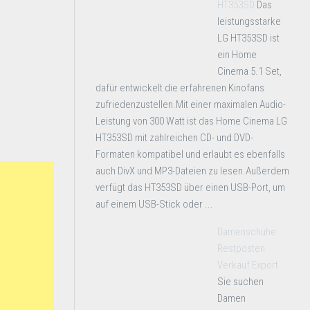
HT353SD
Das
leistungsstarke
LG HT353SD ist
ein Home
Cinema 5.1 Set,
dafür entwickelt die erfahrenen Kinofans
zufriedenzustellen.Mit einer maximalen Audio-
Leistung von 300 Watt ist das Home Cinema LG
HT353SD mit zahlreichen CD- und DVD-
Formaten kompatibel und erlaubt es ebenfalls
auch DivX und MP3-Dateien zu lesen.Außerdem
verfügt das HT353SD über einen USB-Port, um
auf einem USB-Stick oder ...
Damenschuhe
Restposten
Verkauf Export
Sie suchen
Damen