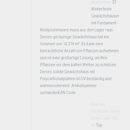
Restposten
23
Winterfeste
Gewächshäuser
mit Fundament -
Restpostenware muss aus den Lager raus.
Dieses geräumige Gewächshaus hat ein
Volumen von 14,274 m³. Es kann eine
beträchtliche Anzahl von Pflanzen aufnehmen
und ist eine großartige Lösung, um Ihre
Pflanzen vor dem kalten Wetter zu schützen.
Dieses solide Gewächshaus mit
Polycarbonatplatten ist UV-beständig und
wärmeisolierend. Artikelnummer:
vorhandenEAN Code ...
Guerlain
Terracotta Jolies
Beine Light 100
ml
Top