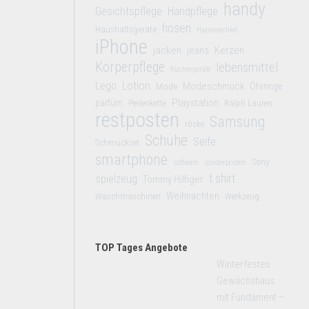
handy
Gesichtspflege
Handpflege
hosen
Haushaltsgeräte
Hygieneartikel
iPhone
jacken
jeans
Kerzen
Körperpflege
lebensmittel
Küchengeräte
Lego
Lotion
Modeschmuck
Mode
Ohrringe
Playstation
parfüm
Perlenkette
Ralph Lauren
restposten
Samsung
röcke
Schuhe
Seife
Schmuckset
smartphone
Sony
software
sonderposten
t shirt
spielzeug
Tommy Hilfiger
Weihnachten
Waschmaschinen
Werkzeug
TOP Tages Angebote
Winterfestes
Gewächshaus
mit Fundament –