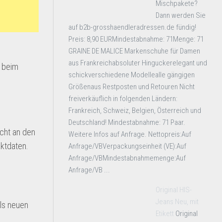
Mischpakete?
Dann werden Sie
auf b2b-grosshaendleradressen.de fündig!
Preis: 8,90 EURMindestabnahme: 71Menge: 71
GRAINE DE MALICE Markenschuhe für Damen
aus Frankreichabsoluter Hinguckerelegant und
e beim
schickverschiedene Modellealle gängigen
Größenaus Restposten und Retouren Nicht
freiverkäuflich in folgenden Ländern:
Frankreich, Schweiz, Belgien, Österreich und
Deutschland! Mindestabnahme: 71 Paar.
cht an den
Weitere Infos auf Anfrage. Nettopreis:Auf
aktdaten.
Anfrage/VBVerpackungseinheit (VE):Auf
Anfrage/VBMindestabnahmemenge:Auf
Anfrage/VB ...
Original HIS-
Jeans Neu, mit
als neuen
Etikett
Original