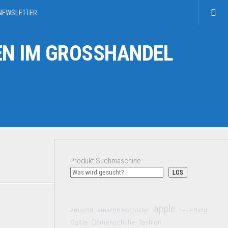
NEWSLETTER
N IM GROSSHANDEL
Produkt Suchmaschine
LOS
apple
Amazon
amazon restposten
Bekleidung
Damenschuhe
Collier
fashion