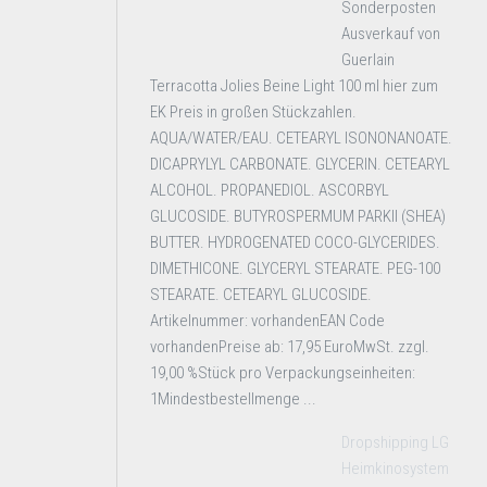
Sonderposten
Ausverkauf von
Guerlain
Terracotta Jolies Beine Light 100 ml hier zum
EK Preis in großen Stückzahlen.
AQUA/WATER/EAU. CETEARYL ISONONANOATE.
DICAPRYLYL CARBONATE. GLYCERIN. CETEARYL
ALCOHOL. PROPANEDIOL. ASCORBYL
GLUCOSIDE. BUTYROSPERMUM PARKII (SHEA)
BUTTER. HYDROGENATED COCO-GLYCERIDES.
DIMETHICONE. GLYCERYL STEARATE. PEG-100
STEARATE. CETEARYL GLUCOSIDE.
Artikelnummer: vorhandenEAN Code
vorhandenPreise ab: 17,95 EuroMwSt. zzgl.
19,00 %Stück pro Verpackungseinheiten:
1Mindestbestellmenge ...
Dropshipping LG
Heimkinosystem