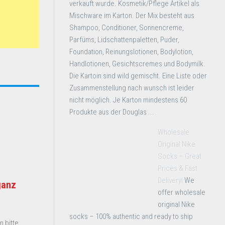
verkauft wurde. Kosmetik/Pflege Artikel als
Mischware im Karton. Der Mix besteht aus
Shampoo, Conditioner, Sonnencreme,
Parfüms, Lidschattenpaletten, Puder,
Foundation, Reinungslotionen, Bodylotion,
Handlotionen, Gesichtscremes und Bodymilk.
Die Kartoin sind wild gemischt. Eine Liste oder
Zusammenstellung nach wunsch ist leider
nicht möglich. Je Karton mindestens 60
Produkte aus der Douglas ...
Wholesale
Original Nike
Socks – Great
Prices & Fast
Delivery!
We
ganz
offer wholesale
original Nike
socks – 100% authentic and ready to ship
 bitte.