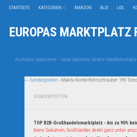
STARTSEITE
KATEGORIEN
AMAZON
ALDI
LIDL
K
EUROPAS MARKTPLATZ F
Kostenlos registrieren – keine Gebühren, direkte Händlerkontakte
»
›
Sonderposten
›
Makita Kombi-Bohrschrauber 18V Son
SONDERPOSTEN
TOP B2B-Großhandelsmarktplatz - bis zu 90% bei
Keine Gebühren, Großhändler direkt ganz unten ansc