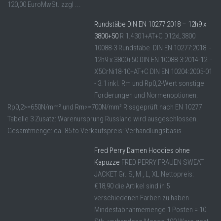
120,00 EuroMwSt. zzgl ...
Rundstäbe DIN EN 10277:2018 – 12h9 x
3800+50
R 1.4301+AT+C D12xL3800
10088-3 Rundstäbe DIN EN 10277:2018 -
12h9 x 3800+50 DIN EN 10088-3:2014-12 -
X5CrNi18-10+AT+C DIN EN 10204:2005-01
- 3.1 inkl. Rm und Rp0,2-Wert sonstige
Forderungen und Normenoptionen:
Rp0,2>=650N/mm² und Rm>=700N/mm² Rissgeprüft nach EN 10277
Tabelle 3 Zusatz: Warenursprung Russland wird ausgeschlossen.
Gesamtmenge: ca. 85 to Verkaufspreis: Verhandlungsbasis
Fred Perry Damen Hoodies ohne
Kapuzze
FRED PERRY FRAUEN SWEAT
JACKET Gr. S, M , L, XL Nettopreis:
€18,90 die Artikel sind in 5
verschiedenen Farben zu haben
Mindestabnahmemenge 1 Posten = 10