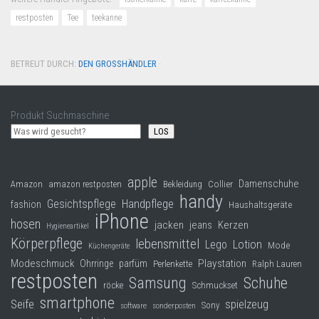
restposten
Tee
teekanne
BETREUT DURCH:
DEN GROSSHÄNDLER
·
Produkt Suchmaschine
LOS
apple
Damenschuhe
Collier
Amazon
amazon restposten
Bekleidung
handy
Gesichtspflege
Handpflege
fashion
Haushaltsgeräte
iPhone
hosen
jacken
jeans
Kerzen
Hygieneartikel
Körperpflege
lebensmittel
Lego
Lotion
Mode
Küchengeräte
Modeschmuck
Playstation
Ohrringe
parfüm
Perlenkette
Ralph Lauren
restposten
Samsung
Schuhe
röcke
Schmuckset
smartphone
Seife
spielzeug
Sony
software
sonderposten