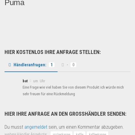
Puma
Top Sportschuhe Marken Adid...
Schuhe & Accessoires
HIER KOSTENLOS IHRE ANFRAGE STELLEN:
Händleranfragen:
1
-
0
bat
um Uhr
Eine Frage wie viel haben Sie von diesem Produkt ich würde mich
sehr freuen für eine Rückmeldung
HIER IHRE ANFRAGE AN DEN GROSSHÄNDLER SENDEN:
Du musst
angemeldet
sein, um einen Kommentar abzugeben.
weitere Händler Angebote:
isolierkanne
kaffe
kaffeekanne