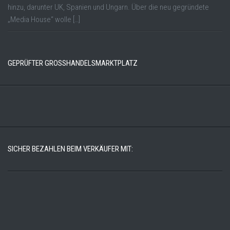
hinzu, darunter UK, Spanien und Ungarn. Über die neu gegründete
„Media House“ wolle […]
GEPRÜFTER GROSSHANDELSMARKTPLATZ
SICHER BEZAHLEN BEIM VERKÄUFER MIT: