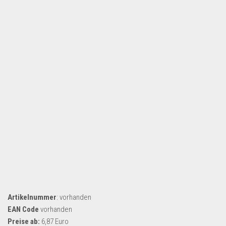
Dropshipping-Produkte
B2B Produkte
Grosshandel
Amazon
Aldi
Lidl
Kostenlos verkaufen
Anmelden
Kostenlos Registrieren
Newsletter
Artikelnummer
: vorhanden
EAN Code
vorhanden
Preise ab:
6,87 Euro