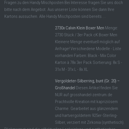
Fragen zu den Handy Mischposten Bei Interesse fragen Sie uns doch
bitte nach dem Angebot. Aus unserer Liste können Sie dann Ihre
Kartons aussuchen. Alle Handy Mischposten sind bereits ...
2730x Calvin Klein Boxer Men
Menge:
2730 Stück / 3er Pack cK Boxer Men
Kleinere Menge eventuell möglich auf
Anfrage! Verschiedene Modelle - Liste
vorhanden Farben: Black - Mix Color
Karton à 78x 3er Pack Sortierung: 8x S -
31x M - 31x L - 8x XL
Vergoldeter-Silberring, bunt (Gr. 20) –
Großhandel
Diesen Artikel finden Sie
NUR auf grosshandel-zentrum.de
Prachtvolle Kreation mit kapriziösem
Charme. Gearbeitet aus glänzendem
und hartvergoldetem 925er-Sterling-
Silber, verziert mit Zirkonia (synthetisch).