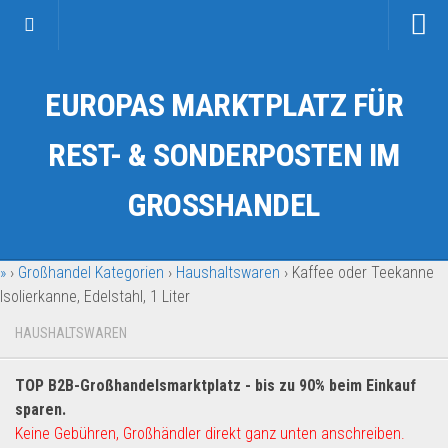
Startseite
EUROPAS MARKTPLATZ FÜR
Kategorien
Auto & Motorrad
REST- & SONDERPOSTEN IM
Drogerie & Tierbedarf
GROSSHANDEL
Fahrzeuge & Transport
Fashion & Mode
»
›
Großhandel Kategorien
›
Haushaltswaren
›
Kaffee oder Teekanne
Garten & Werkzeug
Isolierkanne, Edelstahl, 1 Liter
Geschäft, Büro & Schreibwaren
HAUSHALTSWAREN
Geschenkartikel
Haushaltswaren
TOP B2B-Großhandelsmarktplatz - bis zu 90% beim Einkauf
Handy und Smartphone
sparen.
Keine Gebühren, Großhändler direkt ganz unten anschreiben.
Kosmetik & Pflege