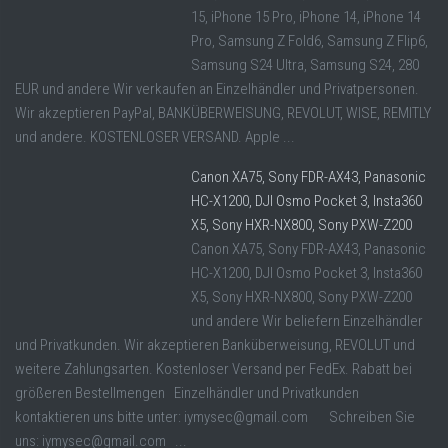
15, iPhone 15 Pro, iPhone 14, iPhone 14
Pro, Samsung Z Fold6, Samsung Z Flip6,
Samsung S24 Ultra, Samsung S24, 280
EUR und andere Wir verkaufen an Einzelhändler und Privatpersonen.
Wir akzeptieren PayPal, BANKÜBERWEISUNG, REVOLUT, WISE, REMITLY
und andere. KOSTENLOSER VERSAND. Apple ...
Canon XA75, Sony FDR-AX43, Panasonic
HC-X1200, DJI Osmo Pocket 3, Insta360
X5, Sony HXR-NX800, Sony PXW-Z200
Canon XA75, Sony FDR-AX43, Panasonic
HC-X1200, DJI Osmo Pocket 3, Insta360
X5, Sony HXR-NX800, Sony PXW-Z200
und andere Wir beliefern Einzelhändler
und Privatkunden. Wir akzeptieren Banküberweisung, REVOLUT und
weitere Zahlungsarten. Kostenloser Versand per FedEx. Rabatt bei
größeren Bestellmengen Einzelhändler und Privatkunden
kontaktieren uns bitte unter: iymysec@gmail.com Schreiben Sie
uns: iymysec@gmail.com ...