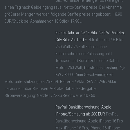
Stk. vorhandene Menge 100 Ware geht
einen Tag nach Geldeingang raus. Netto-Staffelpreise: Bei Abnahme
größerer Mengen werden folgende Staffelpreise angeboten: 18,90
EUR/Stück bei Abnahme von 10 Stück 17,90 ...
Elektrofahrrad 26″ E-Bike 250 W Pedelec
City Bike Alu Rad
Elektrofahrrad / E-Bike
250 Watt / 26 Zoll Fahren ohne
Führerschein und Zulassung inkl.
Topcase und Korb Technische Daten:
Motor: 250 Watt, bürstenlos Leistung: 2,5
KW / 8000 u/min Geschwindigkeit:
Motorunterstützung bis 25 km/h Batterie / Akku: 36V / 12Ah ; Akku
herausnehmbar Bremsen: V-Brake Gabel: Federgabel
Stromversorgung: Netzteil / Akku Reichweite: 40 - 50 ...
PayPal, Banküberweisung, Apple
iPhone/Samsung ab 280 EUR
PayPal,
Banküberweisung, Apple iPhone 16 Pro
Max, iPhone 16 Pro, iPhone 16, iPhone