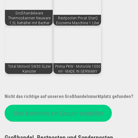
Großhandelware
Thermoskannen Neuware
Restposten Privat StarQ
1,5L behälter mit Becher
Eiscreme Maschine 1 Liter
Total Motoröl 5W30 5Liter
Prima PKW - Motoröle 1000
Kanister
ml - MADE IN GERMANY
Nicht das richtige auf unseren Großhandelsmarktplatz gefunden?
Hier kostenlos ein Gesuch einstellen
Großhandel, Restposten und Sonderposten