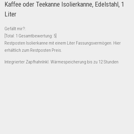
Kaffee oder Teekanne Isolierkanne, Edelstahl, 1
Lebensmittel & Getränke
Liter
Multimedia & Elektro
Münzen
Gefällt mir?:
[Total:
1
Gesamtbewertung:
5
]
Spielzeug & Games
Restposten Isolierkanne mit einem Liter Fassungsvermögen. Hier
Schuhe & Accessoires
erhältlich zum Restposten Preis.
Sport & Freizeit
Integrierter ZapfhahnInkl. Wärmespeicherung bis zu 12 Stunden
Uhren & Schmuck
Wohnen & Einrichten
Restposten-Angebote
Restposten für Privatpersonen
eBay Restposten kaufen
Sonderposten-Angebote
Saison & Eventprodkte