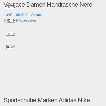
Versace Damen Handtasche Nero
112.22k
- UVP: 189.00 € - Versace...
Schuhe & Accessoires
522.14k
184.48k
342.42k
Sportschuhe Marken Adidas Nike