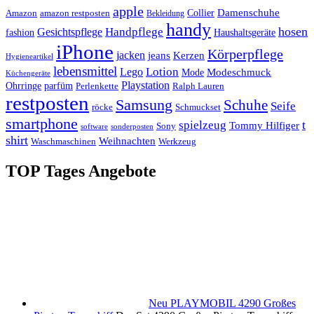
apple
Damenschuhe
Amazon
Collier
amazon restposten
Bekleidung
handy
hosen
Handpflege
Gesichtspflege
fashion
Haushaltsgeräte
iPhone
Körperpflege
jacken
Kerzen
jeans
Hygieneartikel
lebensmittel
Lotion
Lego
Modeschmuck
Mode
Küchengeräte
Playstation
Ohrringe
parfüm
Perlenkette
Ralph Lauren
restposten
Samsung
Schuhe
Seife
röcke
Schmuckset
smartphone
t
spielzeug
Tommy Hilfiger
Sony
software
sonderposten
shirt
Weihnachten
Waschmaschinen
Werkzeug
TOP Tages Angebote
Neu PLAYMOBIL 4290 Großes