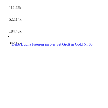
112.22k
522.14k
184.48k
342.42k
Deko Budha Figuren im 6 er Set Groß in Gold Nr 03