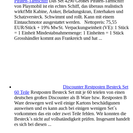
Piraten-Tarnschiff
Das Set 4290 Großes Piraten-Tarnschiff
von Playmobil ist ein echtes Schiff, das überaus realistisch
wirkt!Mit Kabine, Anker, Beladungskran, Enterhaken und
Schatzversteck. Schwimmt und rollt. Kann mit einem
Eintauchmotor ausgestattet werden. Nettopreis: 75,55
EUR/Stück + 19% MwSt. Verpackungseinheit (VE): 1 Stück
= 1 Einheit Mindestabnahmemenge: 1 Einheiten = 1 Stück
Grosshändler kommt aus Frankreich und hat ...
Discounter Restposten Besteck Set
60 Teile
Restposten Besteck Set mit je 60 teielen von einen
deutschen großen Discounter als B Ware bzw. Restposten B
Ware deswegen weil weil einige Kartons beschädigunen
ausweisen und es kann auch bei einigen wenigen Set´s
vorkommen das ein oder zwei Teile fehlen. Wir konnten die
Besteck´s nicht auf vollsatändigkeit prüfen. Insgesamt handelt
es sich bei diesen ...