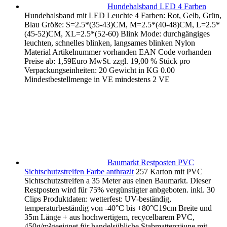
Hundehalsband LED 4 Farben
Hundehalsband mit LED Leuchte 4 Farben: Rot, Gelb, Grün,
Blau Größe: S=2.5*(35-43)CM, M=2.5*(40-48)CM, L=2.5*
(45-52)CM, XL=2.5*(52-60) Blink Mode: durchgängiges
leuchten, schnelles blinken, langsames blinken Nylon
Material Artikelnummer vorhanden EAN Code vorhanden
Preise ab: 1,59Euro MwSt. zzgl. 19,00 % Stück pro
Verpackungseinheiten: 20 Gewicht in KG 0.00
Mindestbestellmenge in VE mindestens 2 VE
Baumarkt Restposten PVC
Sichtschutzstreifen Farbe anthrazit
257 Karton mit PVC
Sichtschutzstreifen a 35 Meter aus einen Baumarkt. Dieser
Restposten wird für 75% vergünstigter anbgeboten. inkl. 30
Clips Produktdaten: wetterfest: UV-beständig,
temperaturbeständig von -40°C bis +80°C19cm Breite und
35m Länge + aus hochwertigem, recycelbarem PVC,
450g/m²geeignet für handelsübliche Stabmattenzäune mit