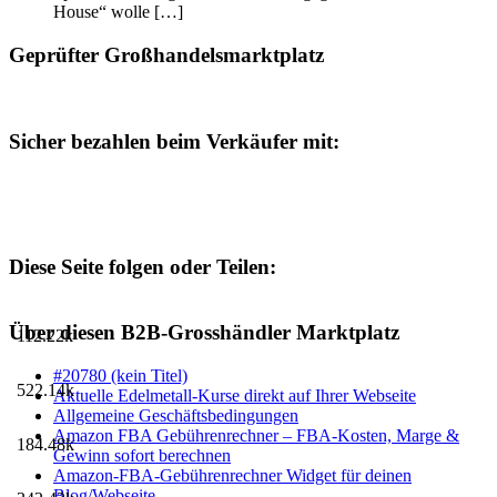
House“ wolle […]
Geprüfter Großhandelsmarktplatz
Sicher bezahlen beim Verkäufer mit:
Diese Seite folgen oder Teilen:
Über diesen B2B-Grosshändler Marktplatz
112.22k
#20780 (kein Titel)
522.14k
Aktuelle Edelmetall-Kurse direkt auf Ihrer Webseite
Allgemeine Geschäftsbedingungen
Amazon FBA Gebührenrechner – FBA-Kosten, Marge &
184.48k
Gewinn sofort berechnen
Amazon-FBA-Gebührenrechner Widget für deinen
Blog/Webseite