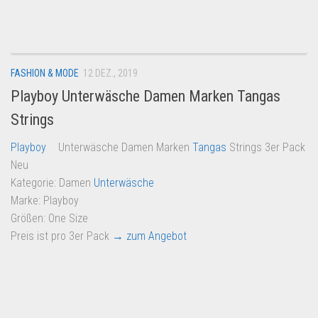
Dropshipping-Produkte
B2B Produkte
Grosshandel
FASHION & MODE
12 DEZ., 2019
Amazon
Playboy Unterwäsche Damen Marken Tangas
Aldi
Strings
Lidl
Playboy
Unterwäsche Damen Marken
Tangas
Strings 3er Pack
Kostenlos verkaufen
Neu
Anmelden
Kategorie: Damen
Unterwäsche
Marke: Playboy
Kostenlos Registrieren
Größen: One Size
Newsletter
Preis ist pro 3er Pack
→ zum Angebot