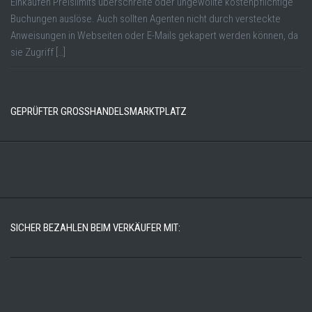
Einkaufen Preislimits überschreite oder ungewollte kostenpflichtige
Buchungen auslöse. Auch sollten Agenten nicht durch versteckte
Anweisungen in Webseiten oder E-Mails gekapert werden können, da
sie Zugriff […]
GEPRÜFTER GROSSHANDELSMARKTPLATZ
SICHER BEZAHLEN BEIM VERKÄUFER MIT: