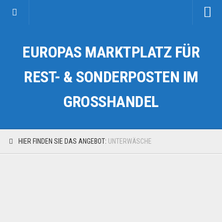
Startseite
EUROPAS MARKTPLATZ FÜR
Kategorien
Auto & Motorrad
REST- & SONDERPOSTEN IM
Drogerie & Tierbedarf
GROSSHANDEL
Fahrzeuge & Transport
Fashion & Mode
Garten & Werkzeug
HIER FINDEN SIE DAS ANGEBOT:
UNTERWÄSCHE
Geschäft, Büro & Schreibwaren
Geschenkartikel
Haushaltswaren
Handy und Smartphone
Kosmetik & Pflege