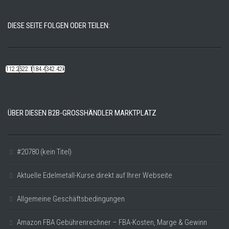
DIESE SEITE FOLGEN ODER TEILEN:
112.22k
522.14k
184.48k
342.42k
ÜBER DIESEN B2B-GROSSHÄNDLER MARKTPLATZ
#20780 (kein Titel)
Aktuelle Edelmetall-Kurse direkt auf Ihrer Webseite
Allgemeine Geschäftsbedingungen
Amazon FBA Gebührenrechner – FBA-Kosten, Marge & Gewinn