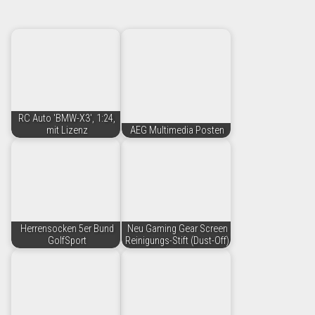
RC Auto 'BMW-X3', 1:24,
mit Lizenz
AEG Multimedia Posten
Herrensocken 5er Bund
Neu Gaming Gear Screen
GolfSport
Reinigungs-Stift (Dust-Off)