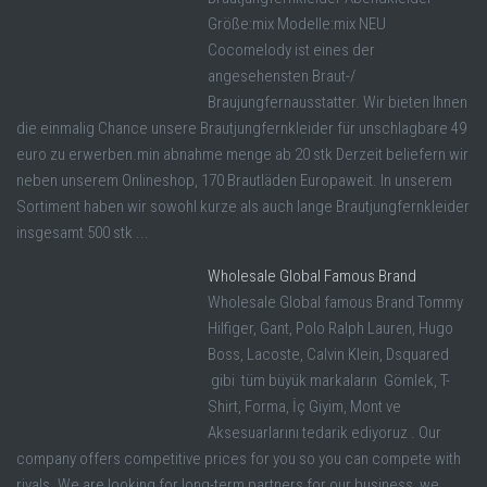
Größe:mix Modelle:mix NEU
Cocomelody ist eines der
angesehensten Braut-/
Braujungfernausstatter. Wir bieten Ihnen
die einmalig Chance unsere Brautjungfernkleider für unschlagbare 49
euro zu erwerben.min abnahme menge ab 20 stk Derzeit beliefern wir
neben unserem Onlineshop, 170 Brautläden Europaweit. In unserem
Sortiment haben wir sowohl kurze als auch lange Brautjungfernkleider
insgesamt 500 stk ...
Wholesale Global Famous Brand
Wholesale Global famous Brand Tommy
Hilfiger, Gant, Polo Ralph Lauren, Hugo
Boss, Lacoste, Calvin Klein, Dsquared
gibi tüm büyük markaların Gömlek, T-
Shirt, Forma, İç Giyim, Mont ve
Aksesuarlarını tedarik ediyoruz . Our
company offers competitive prices for you so you can compete with
rivals. We are looking for long-term partners for our business, we