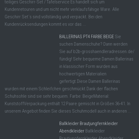
teiliges Geschirr-Set / Tafelservice Es handelt sich um
Kundenretouren und um nicht mehr verklaufsfähige Ware. Alle
Geschirr Set´s sind vollständig und verpackt. Bei den
Kundenrücksendungen kommt es vor das ...
BALLERINAS PT4 FARBE BEIGE
Sie
suchen Damenschuhe? Dann werden
Sie auf b2b-grosshaendleradressen.de/
fündig! Sehr bequeme Damen Ballerinas
in klassischer Form wurden aus
hochwertigen Materialien
gefertigt.Diese Damen Ballerinas
wurden mit einem Schleifchen geschmückt.Dank der flachen
Schuhsohle sind sie sehr bequem. Farbe: BeigeMaterial:
KunststoffVerpackung enthält 12 Paare gemischt in Größen 36-41. In
unserem Angebot finden Sie dieses Schuhmodell auch in anderen ...
Ballkleider Brautjungfernkleider
Abendkleider
Ballkleider
Brautjungfernkleider Abendkleider