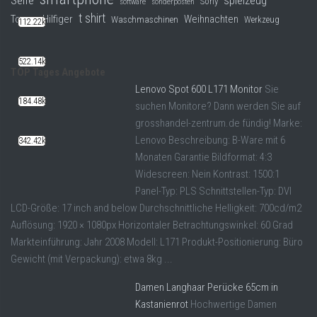
spielzeug
Sony
software
sonderposten
t shirt
Tommy Hilfiger
Weihnachten
Waschmaschinen
Werkzeug
112.22k
522.14k
TOP Tages Angebote
Lenovo Spot 600 L171 Monitor
Sie
184.48k
suchen Monitore? Dann werden Sie auf
grosshandel-zentrum.de fündig! Marke:
Lenovo Beschreibung: B-Ware mit 6
342.42k
Monaten Garantie Bildformat: 4:3
Widescreen: Nein Kontrast: 1500:1
Panel-Typ: PLS Schnittstellen-Typ: DVI
LCD-Größe: 17 inch and below Durchschnittliche Helligkeit: 700cd/m2
Auflösung: 1920 × 1080px Horizontaler Betrachtungswinkel: 60 Grad
Markteinführung: Jahr 2008 Modell: L171 Produkt-Positionierung: Büro
Gewicht (mit Verpackung): etwa 8kg ...
Damen Langhaar Perücke 65cm in
Kastanienrot
Hochwertige Damen