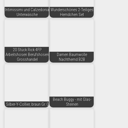
Intimissimi und Calzedonia
Wunderschönes 2-Teiliges
Unterwäsche
Hemdchen Set
20 Stück Rick 4FP
Arbeitshosen Berufshosen
Damen Baumwolle
Grosshandel
Nachthemd B2B
Beach Buggy - mit Glas-
Silber-Y-Collier, braun Gr. 0
Steinen