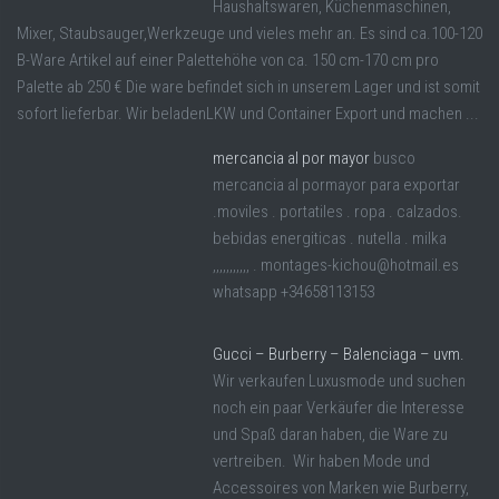
Haushaltswaren, Küchenmaschinen,
Mixer, Staubsauger,Werkzeuge und vieles mehr an. Es sind ca.100-120
B-Ware Artikel auf einer Palettehöhe von ca. 150 cm-170 cm pro
Palette ab 250 € Die ware befindet sich in unserem Lager und ist somit
sofort lieferbar. Wir beladenLKW und Container Export und machen ...
mercancia al por mayor
busco
mercancia al pormayor para exportar
.moviles . portatiles . ropa . calzados.
bebidas energiticas . nutella . milka
,,,,,,,,,,, . montages-kichou@hotmail.es
whatsapp +34658113153
Gucci – Burberry – Balenciaga – uvm.
Wir verkaufen Luxusmode und suchen
noch ein paar Verkäufer die Interesse
und Spaß daran haben, die Ware zu
vertreiben. Wir haben Mode und
Accessoires von Marken wie Burberry,