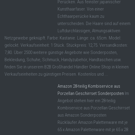
Perücken. Aus feinster japanischer
Kunsthaarfaser. Von einer
Echthaarperücke kaum zu
unterscheiden. Die Haare sind auf einem
Luftdurchlässigen, Atmungsaktiven
Netzgewebe geknüpft. Farbe: Kastanie. Länge: ca. 65cm. Model:
gelockt. Verkaufseinheit: 1 Stück. Stückpreis: 12,75. Versandkosten:
7,80. Über 2500 weitere günstige Angebote wie Sonderposten,
Bekleidung, Schuhe, Schmuck, Handyzubehör, Handtaschen usw.
finden Sie in unserem B2B Großhandel Händler Online Shop in kleinen
Verkaufseinheiten zu günstigen Preisen. Kostenlos und ...
Amazon 28-teilig Kombiservice aus
Porzellan Geschirrset Sonderposten
Im
Angebot stehen hier ein 28-teilig
Kombiservice aus Porzellan Geschirrset
aus Amazon Sonderposten
Rückläufer.Amazon Palettenware mit je
65 x Amazon Palettenware mit je 65 x 28