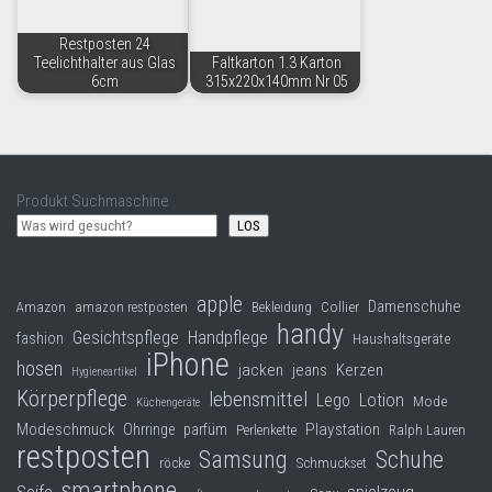
Restposten 24
Teelichthalter aus Glas
Faltkarton 1.3 Karton
6cm
315x220x140mm Nr 05
Produkt Suchmaschine
LOS
apple
Damenschuhe
Collier
Amazon
amazon restposten
Bekleidung
handy
Gesichtspflege
Handpflege
fashion
Haushaltsgeräte
iPhone
hosen
jacken
jeans
Kerzen
Hygieneartikel
Körperpflege
lebensmittel
Lego
Lotion
Mode
Küchengeräte
Modeschmuck
Playstation
Ohrringe
parfüm
Perlenkette
Ralph Lauren
restposten
Samsung
Schuhe
röcke
Schmuckset
smartphone
Seife