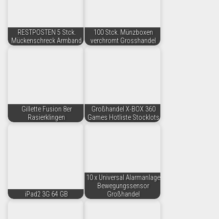
RESTPOSTEN 5 Stck.
100 Stck. Münzboxen
Mückenschreck Armband
verchromt Grosshandel
Gillette Fusion 8er
Großhandel X-BOX 360
Rasierklingen
Games Hotliste Stocklots
10 x Universal Alarmanlage
Bewegungssensor
iPad2 3G 64 GB
Großhandel