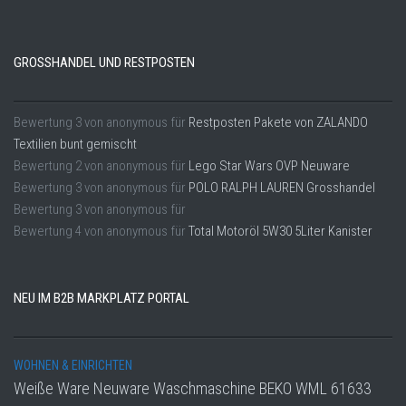
GROSSHANDEL UND RESTPOSTEN
Bewertung
3
von
anonymous
für
Restposten Pakete von ZALANDO
Textilien bunt gemischt
Bewertung
2
von
anonymous
für
Lego Star Wars OVP Neuware
Bewertung
3
von
anonymous
für
POLO RALPH LAUREN Grosshandel
Bewertung
3
von
anonymous
für
Bewertung
4
von
anonymous
für
Total Motoröl 5W30 5Liter Kanister
NEU IM B2B MARKPLATZ PORTAL
WOHNEN & EINRICHTEN
Weiße Ware Neuware Waschmaschine BEKO WML 61633