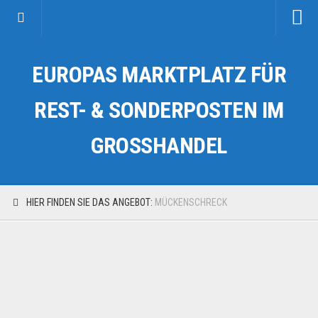
Startseite
EUROPAS MARKTPLATZ FÜR
Kategorien
Auto & Motorrad
REST- & SONDERPOSTEN IM
Drogerie & Tierbedarf
GROSSHANDEL
Fahrzeuge & Transport
Fashion & Mode
Garten & Werkzeug
HIER FINDEN SIE DAS ANGEBOT:
MÜCKENSCHRECK
Geschäft, Büro & Schreibwaren
Geschenkartikel
Haushaltswaren
Handy und Smartphone
Kosmetik & Pflege