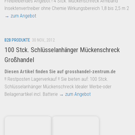
Freibleibendes Angebot ! 4 Stck. Mückenschreck Armband
Dropshipping-Produkte
Insektenvertreiber ohne Chemie Wirkungsbereich 1,8 bis 2,5 m 2
B2B Produkte
→ zum Angebot
Grosshandel
Amazon
B2B PRODUKTE
30 NOV., 2012
Aldi
100 Stck. Schlüsselanhänger Mückenschreck
Lidl
Großhandel
Kostenlos verkaufen
Diesen Artikel finden Sie auf grosshandel-zentrum.de
Anmelden
!! Restposten Lagerverkauf !! Sie bieten auf: 100 Stck.
Schlüsselanhänger Mückenschreck Idealer Werbe-oder
Kostenlos Registrieren
Beilagenartikel incl. Batterie
→ zum Angebot
Newsletter