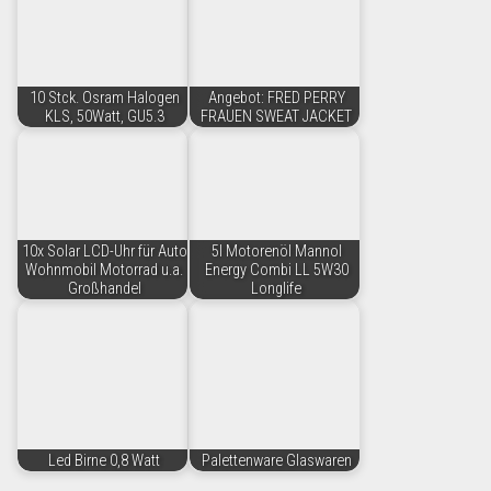
10 Stck. Osram Halogen
Angebot: FRED PERRY
KLS, 50Watt, GU5.3
FRAUEN SWEAT JACKET
10x Solar LCD-Uhr für Auto
5l Motorenöl Mannol
Wohnmobil Motorrad u.a.
Energy Combi LL 5W30
Großhandel
Longlife
Led Birne 0,8 Watt
Palettenware Glaswaren