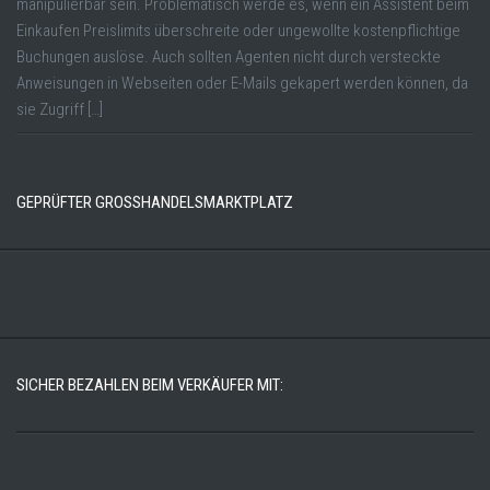
manipulierbar sein. Problematisch werde es, wenn ein Assistent beim
Einkaufen Preislimits überschreite oder ungewollte kostenpflichtige
Buchungen auslöse. Auch sollten Agenten nicht durch versteckte
Anweisungen in Webseiten oder E-Mails gekapert werden können, da
sie Zugriff […]
GEPRÜFTER GROSSHANDELSMARKTPLATZ
SICHER BEZAHLEN BEIM VERKÄUFER MIT: