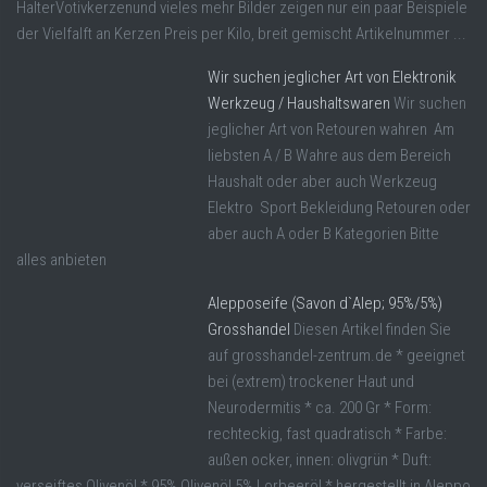
HalterVotivkerzenund vieles mehr Bilder zeigen nur ein paar Beispiele
der Vielfalft an Kerzen Preis per Kilo, breit gemischt Artikelnummer ...
Wir suchen jeglicher Art von Elektronik
Werkzeug / Haushaltswaren
Wir suchen
jeglicher Art von Retouren wahren Am
liebsten A / B Wahre aus dem Bereich
Haushalt oder aber auch Werkzeug
Elektro Sport Bekleidung Retouren oder
aber auch A oder B Kategorien Bitte
alles anbieten
Alepposeife (Savon d`Alep; 95%/5%)
Grosshandel
Diesen Artikel finden Sie
auf grosshandel-zentrum.de * geeignet
bei (extrem) trockener Haut und
Neurodermitis * ca. 200 Gr * Form:
rechteckig, fast quadratisch * Farbe:
außen ocker, innen: olivgrün * Duft:
verseiftes Olivenöl * 95% Olivenöl,5% Lorbeeröl * hergestellt in Aleppo