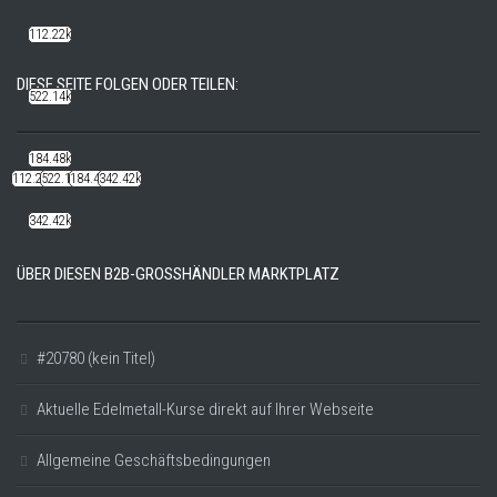
112.22k
DIESE SEITE FOLGEN ODER TEILEN:
522.14k
184.48k
112.22k
522.14k
184.48k
342.42k
342.42k
ÜBER DIESEN B2B-GROSSHÄNDLER MARKTPLATZ
#20780 (kein Titel)
Aktuelle Edelmetall-Kurse direkt auf Ihrer Webseite
Allgemeine Geschäftsbedingungen