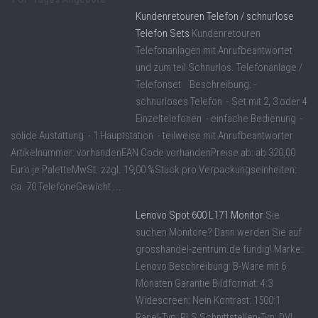
Kundenretouren Telefon / schnurlose
Telefon Sets
Kundenretouren
Telefonanlagen mit Anrufbeantwortet
und zum teil Schnurlos. Telefonanlage /
Telefonset Beschreibung: -
schnurloses Telefon - Set mit 2, 3 oder 4
Einzeltelefonen - einfache Bedienung -
solide Austattung - 1 Hauptstation - teilweise mit Anrufbeantworter
Artikelnummer: vorhandenEAN Code vorhandenPreise ab: ab 320,00
Euro je PaletteMwSt. zzgl. 19,00 %Stück pro Verpackungseinheiten:
ca. 70 TelefoneGewicht ...
Lenovo Spot 600 L171 Monitor
Sie
suchen Monitore? Dann werden Sie auf
grosshandel-zentrum.de fündig! Marke:
Lenovo Beschreibung: B-Ware mit 6
Monaten Garantie Bildformat: 4:3
Widescreen: Nein Kontrast: 1500:1
Panel-Typ: PLS Schnittstellen-Typ: DVI