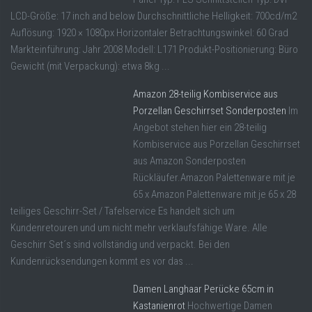
LCD-Größe: 17 inch and below Durchschnittliche Helligkeit: 700cd/m2
Auflösung: 1920 × 1080px Horizontaler Betrachtungswinkel: 60 Grad
Markteinführung: Jahr 2008 Modell: L171 Produkt-Positionierung: Büro
Gewicht (mit Verpackung): etwa 8kg ...
Amazon 28-teilig Kombiservice aus
Porzellan Geschirrset Sonderposten
Im
Angebot stehen hier ein 28-teilig
Kombiservice aus Porzellan Geschirrset
aus Amazon Sonderposten
Rückläufer.Amazon Palettenware mit je
65 x Amazon Palettenware mit je 65 x 28
teiliges Geschirr-Set / Tafelservice Es handelt sich um
Kundenretouren und um nicht mehr verklaufsfähige Ware. Alle
Geschirr Set´s sind vollständig und verpackt. Bei den
Kundenrücksendungen kommt es vor das ...
Damen Langhaar Perücke 65cm in
Kastanienrot
Hochwertige Damen