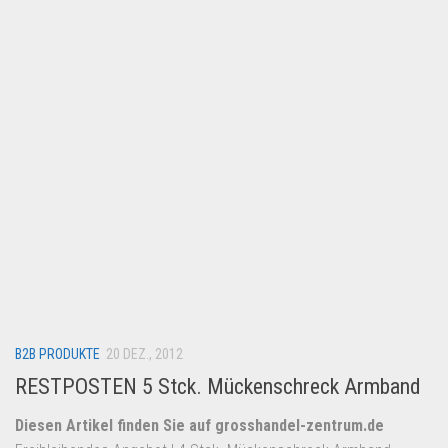
Lebensmittel & Getränke
Multimedia & Elektro
Münzen
Spielzeug & Games
Schuhe & Accessoires
Sport & Freizeit
Uhren & Schmuck
Wohnen & Einrichten
Restposten-Angebote
Restposten für Privatpersonen
B2B PRODUKTE
eBay Restposten kaufen
20 DEZ., 2012
RESTPOSTEN 5 Stck. Mückenschreck Armband
Sonderposten-Angebote
Saison & Eventprodkte
Diesen Artikel finden Sie auf grosshandel-zentrum.de