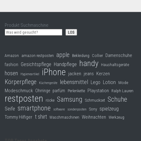
Produkt Suchmaschine
LOS
apple
Damenschuhe
Collier
Amazon
amazon restposten
Bekleidung
handy
Gesichtspflege
Handpflege
fashion
Haushaltsgeräte
iPhone
hosen
jacken
jeans
Kerzen
Hygieneartikel
Körperpflege
lebensmittel
Lego
Lotion
Mode
Küchengeräte
Modeschmuck
Playstation
Ohrringe
parfüm
Perlenkette
Ralph Lauren
restposten
Samsung
Schuhe
röcke
Schmuckset
smartphone
Seife
spielzeug
Sony
software
sonderposten
t shirt
Tommy Hilfiger
Weihnachten
Waschmaschinen
Werkzeug
TOP Tages Angebote