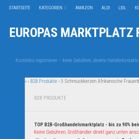
STARTSEITE
KATEGORIEN
AMAZON
ALDI
LIDL
K
EUROPAS MARKTPLATZ F
Kostenlos registrieren – keine Gebühren, direkte Händlerkontakte
»
›
B2B Produkte
›
5 Schmuckkerzen Afrikanische Frauen
B2B PRODUKTE
TOP B2B-Großhandelsmarktplatz - bis zu 90% bei
Keine Gebühren, Großhändler direkt ganz unten ansc