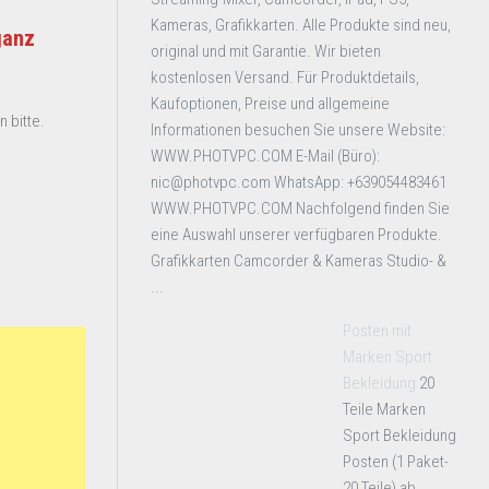
Kameras, Grafikkarten. Alle Produkte sind neu,
ganz
original und mit Garantie. Wir bieten
kostenlosen Versand. Für Produktdetails,
Kaufoptionen, Preise und allgemeine
 bitte.
Informationen besuchen Sie unsere Website:
WWW.PHOTVPC.COM E-Mail (Büro):
nic@photvpc.com WhatsApp: +639054483461
WWW.PHOTVPC.COM Nachfolgend finden Sie
eine Auswahl unserer verfügbaren Produkte.
Grafikkarten Camcorder & Kameras Studio- &
...
Posten mit
Marken Sport
Bekleidung
20
Teile Marken
Sport Bekleidung
Posten (1 Paket-
20 Teile) ab