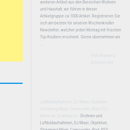
weiteren Artikel aus den Bereichen Wohnen
und Haushalt, wir führen in dieser
Artikelgruppe ca 1000 Artikel. Registrieren Sie
sich am besten für unseren Wochenknüller
Newsletter, welcher jeden Montag mit frischen
Top Knüllern erscheint. Gerne übernehmen wir
...
VideoKamera,
Drohnen und
Luftbildaufnahmen, DJ-Mixer, Objektive,
Streaming Mixer, Camcorder, iPad, PS5,
Kameras, Grafikkarten.
Drohnen und
Luftbildaufnahmen, DJ-Mixer, Objektive,
Streaming-Mixer, Camcorder, iPad, PS5,