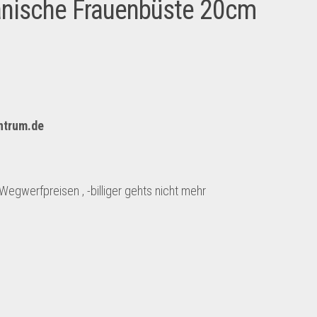
anische Frauenbüste 20cm
entrum.de
 Wegwerfpreisen ‚ -billiger gehts nicht mehr