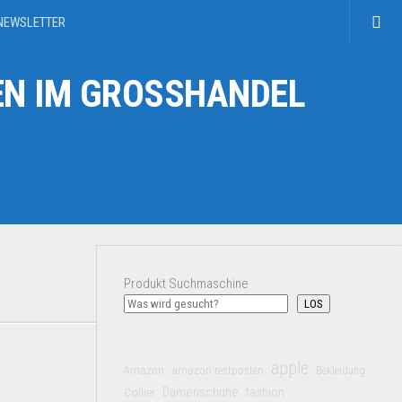
NEWSLETTER
N IM GROSSHANDEL
Produkt Suchmaschine
LOS
apple
Amazon
amazon restposten
Bekleidung
Damenschuhe
Collier
fashion