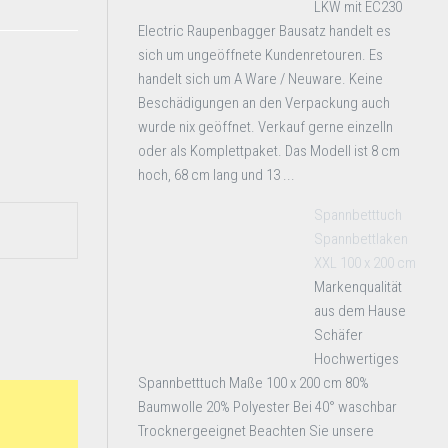
LKW mit EC230
Electric Raupenbagger Bausatz handelt es
sich um ungeöffnete Kundenretouren. Es
handelt sich um A Ware / Neuware. Keine
Beschädigungen an den Verpackung auch
wurde nix geöffnet. Verkauf gerne einzelln
oder als Komplettpaket. Das Modell ist 8 cm
hoch, 68 cm lang und 13 ...
Spannbetttuch
Spannbettlaken
XXL 100 x 200 cm
Markenqualität
aus dem Hause
Schäfer
Hochwertiges
Spannbetttuch Maße 100 x 200 cm 80%
Baumwolle 20% Polyester Bei 40° waschbar
Trocknergeeignet Beachten Sie unsere