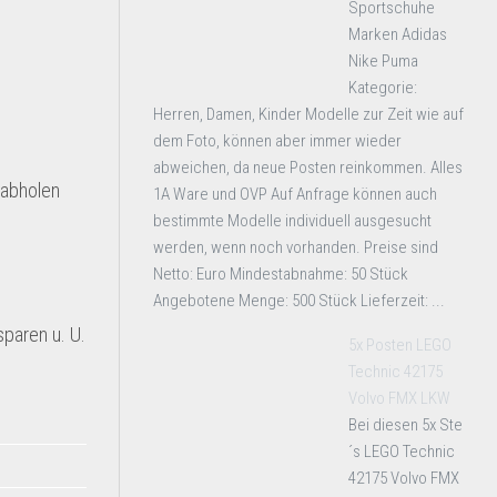
Sportschuhe
Marken Adidas
Nike Puma
Kategorie:
Herren, Damen, Kinder Modelle zur Zeit wie auf
dem Foto, können aber immer wieder
abweichen, da neue Posten reinkommen. Alles
 abholen
1A Ware und OVP Auf Anfrage können auch
bestimmte Modelle individuell ausgesucht
werden, wenn noch vorhanden. Preise sind
Netto: Euro Mindestabnahme: 50 Stück
Angebotene Menge: 500 Stück Lieferzeit: ...
paren u. U.
5x Posten LEGO
Technic 42175
Volvo FMX LKW
Bei diesen 5x Ste
´s LEGO Technic
42175 Volvo FMX