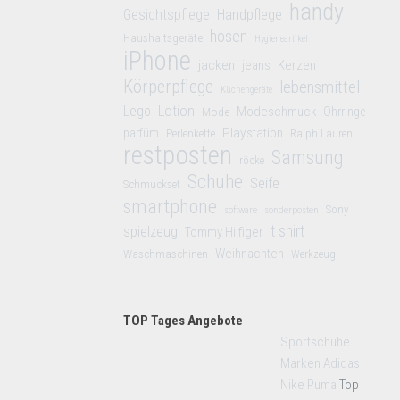
handy
Gesichtspflege
Handpflege
hosen
Haushaltsgeräte
Hygieneartikel
iPhone
jacken
jeans
Kerzen
Körperpflege
lebensmittel
Küchengeräte
Lego
Lotion
Modeschmuck
Mode
Ohrringe
Playstation
parfüm
Perlenkette
Ralph Lauren
restposten
Samsung
röcke
Schuhe
Seife
Schmuckset
smartphone
Sony
software
sonderposten
t shirt
spielzeug
Tommy Hilfiger
Weihnachten
Waschmaschinen
Werkzeug
TOP Tages Angebote
Sportschuhe
Marken Adidas
Nike Puma
Top