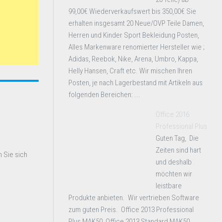
99,00€ Wiederverkaufswert bis 350,00€ Sie
erhalten insgesamt 20 Neue/OVP Teile Damen,
Herren und Kinder Sport Bekleidung Posten,
Alles Markenware renomierter Hersteller wie ;
Adidas, Reebok, Nike, Arena, Umbro, Kappa,
Helly Hansen, Craft etc. Wir mischen Ihren
Posten, je nach Lagerbestand mit Artikeln aus
folgenden Bereichen: ...
Office 2016
Professional Plus
Guten Tag, Die
Zeiten sind hart
 Sie sich
und deshalb
möchten wir
leistbare
Produkte anbieten. Wir vertrieben Software
zum guten Preis. Office 2013 Professional
Plus MAK50 Office 2013 Standard MAK50