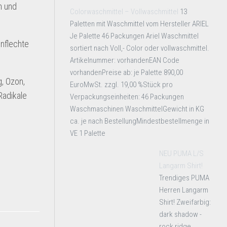
n und
Colorwaschmittel – Vollwaschmittel
13
Paletten mit Waschmittel vom Hersteller ARIEL
Je Palette 46 Packungen Ariel Waschmittel
nflechte
sortiert nach Voll,- Color oder vollwaschmittel.
Artikelnummer: vorhandenEAN Code
vorhandenPreise ab: je Palette 890,00
g, Ozon,
EuroMwSt. zzgl. 19,00 %Stück pro
Radikale
Verpackungseinheiten: 46 Packungen
Waschmaschinen WaschmittelGewicht in KG
ca. je nach BestellungMindestbestellmenge in
VE 1 Palette
NEU PUMA L/S
Langarm Shirt!
Trendiges PUMA
Herren Langarm
Shirt! Zweifarbig:
dark shadow -
rock ridge