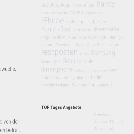
handy
Gesichtspflege
Handpflege
hosen
Haushaltsgeräte
Hygieneartikel
iPhone
jacken
jeans
Kerzen
Körperpflege
lebensmittel
Küchengeräte
Lego
Lotion
Modeschmuck
Mode
Ohrringe
Playstation
parfüm
Perlenkette
Ralph Lauren
restposten
Samsung
röcke
Schuhe
Seife
Schmuckset
smartphone
ldwuchs,
Sony
software
sonderposten
t shirt
spielzeug
Tommy Hilfiger
Weihnachten
Waschmaschinen
Werkzeug
TOP Tages Angebote
Neuware
d von der
Amazon 1 Klasse
Ware nicht
n befreit.