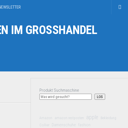
NEWSLETTER
N IM GROSSHANDEL
Produkt Suchmaschine
LOS
apple
Amazon
amazon restposten
Bekleidung
Damenschuhe
Collier
fashion