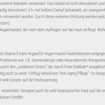
rtierte Mandeln verwendet. Das Hautöl ist nicht desodoriert und 
 häufig desodoriert, d.h. mit heißem Dampf behandelt, um unangen
eln verwendet wurden. Durch diese extreme Erhitzung werden jed
stört).
 Arganmandel, der nach dem Auftragen auf die Haut verfliegt. Meh
nd Vitamin E kann Argand’Or Argan-Hautöl Hautirritationen entgeg
-Problemen wie z.B. Sonnenallergie oder Neurodermitis therapieb
ert den „oxidativen Stress“ der durch Freie Radikale* ausgelöst
tig auch zu einer 100%ig natürlichen “Anti-Aging-Pflege“. So beug
 wirkt positiv auf die Hautspannung.
e verwendet. Geeignet auch für sehr beanspruchte Haut und die e
keinen Fettfilm.