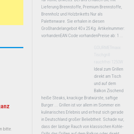
Lieferung Brennstoffe, Premium Brennstoffe,
Brennholz und Holzbriketts Nur als
Palettenware. Sie erhalen in diesen
Großhandelangebot 40 x 25 Kg. Artikelnummer:
vorhandenEAN Code vorhandenPreise ab: 1 ...
GOURMETmaxx
Tischgrill
rauchfrei 1250W
Ideal zum Grillen
direkt am Tisch
und auf dem
Balkon Zischend
heiße Steaks, knackige Bratwürste, saftige
Burger ... Grillen ist vor allem im Sommer ein
ganz
kulinarisches Erlebnis und erfreut sich gerade
in Deutschland großer Beliebtheit. Schade nur,
dass der lästige Rauch von klassischen Kohle-
 bitte.
Grills das Grillen auf dem Balkon oder direkt