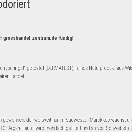
odoriert
f
grosshandel-zentrum.de
fündig!
sch „sehr gut“ getestet (DERMATEST), reines Naturprodukt aus Wi
fairer Handel
m gewonnen, der weltweit nur im Südwesten Marokkos wächst un
’Or Argan-Hautöl wird mehrfach gefiltert und so von Schwebstoffe