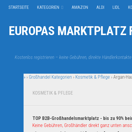
STARTSEITE
KATEGORIEN
AMAZON
ALDI
LIDL
K
EUROPAS MARKTPLATZ F
Kostenlos registrieren – keine Gebühren, direkte Händlerkontakte
»
›
Großhandel Kategorien
›
Kosmetik & Pflege
›
Argan-Hau
KOSMETIK & PFLEGE
TOP B2B-Großhandelsmarktplatz - bis zu 90% bei
Keine Gebühren, Großhändler direkt ganz unten ansc