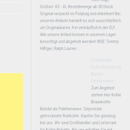
Größen: XS - XL Bestellmenge ab 30 Stück
Original verpackt im Polybag und etikettiert Bei
unseren Artikeln handelt es sich ausschließlich
um Originalwaren, frei verkäuflich in der EU!
Alle unsere Artikel können in unserem Lager
besichtigt und abgeholt werden! WDE: Tommy
Hilfiger, Ralph Lauren ...
Großhandel
Kohle Braunkohle
Bündel
Palettenware
Zum Angebot
stehen hier Kohle
Braunkohle
Bündel als Palettenware. Gepresste
getrocknete Rohkohle. Kaufen Sie günstiug
bei uns. Wir sind Großhändler und Lieferrant
für Kohle Briketts. Bei uns erhalten Sie mit