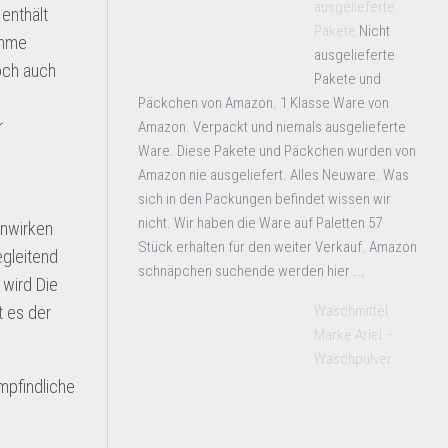
ausgelieferte
enthält
Pakete
Nicht
ehme
ausgelieferte
och auch
Pakete und
Päckchen von Amazon. 1 Klasse Ware von
r
Amazon. Verpackt und niemals ausgelieferte
Ware. Diese Pakete und Päckchen wurden von
Amazon nie ausgeliefert. Alles Neuware. Was
sich in den Packungen befindet wissen wir
nicht. Wir haben die Ware auf Paletten 57
enwirken
Stück erhalten für den weiter Verkauf. Amazon
egleitend
schnäpchen suchende werden hier ...
 wird Die
t es der
Waschmittel
Marke Ariel –
Waschpulver
mpfindliche