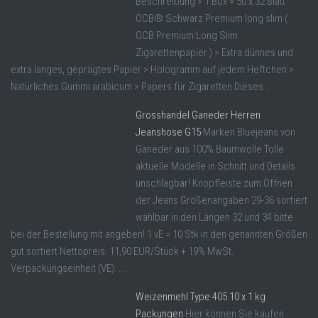
Beschreibung > 1 Box = 50 x 32 Blatt
OCB® Schwarz Premium long slim (
OCB Premium Long Slim
Zigarettenpapier ) > Extra dünnes und
extra langes, geprägtes Papier > Hologramm auf jedem Heftchen >
Natürliches Gummi arabicum > Papers für Zigaretten Dieses ...
Grosshandel Ganeder Herren
Jeanshose G15
Marken Bluejeans von
Ganeder aus 100% Baumwolle Tolle
aktuelle Modelle in Schnitt und Details
unschlagbar! Knopfleiste zum Öffnen
der Jeans Größenangaben 29-36 sortiert
wählbar in den Längen 32 und 34 bitte
bei der Bestellung mit angeben! 1 vE = 10 Stk in den genannten Größen
gut sortiert Nettopreis: 11,90 EUR/Stück + 19% MwSt.
Verpackungseinheit (VE): ...
Weizenmehl Type 405 10 x 1 kg
Packungen
Hier können Sie kaufen