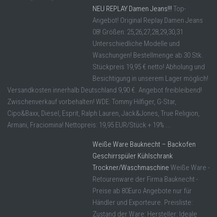
NEU REPLAY Damen Jeans!!!
Top-
Angebot! Original Replay Damen Jeans
08! Größen: 25,26,27,28,29,30,31
Unterschiedliche Modelle und
Waschungen! Bestellmenge ab 30 Stk.
Stückpreis 19,95 € netto! Abholung und
Besichtigung in unserem Lager möglich!
Versandkosten innerhalb Deutschland 9,90 €. Angebot freibleibend!
Zwischenverkauf vorbehalten! WDE: Tommy Hilfiger, G-Star,
Cipo&Baxx, Diesel, Esprit, Ralph Lauren, Jack&Jones, True Religion,
Armani, Fraciomina! Nettopreis: 19,95 EUR/Stück + 19% ...
Weiße Ware Bauknecht – Backofen
Geschirrspüler Kühlschrank
Trockner/Waschmaschine
Weiße Ware -
Retourenware der Firma Bauknecht -
Preise ab 80Euro Angebote nur für
Händler und Exporteure. Preisliste:
Zustand der Ware: Hersteller: Ideale