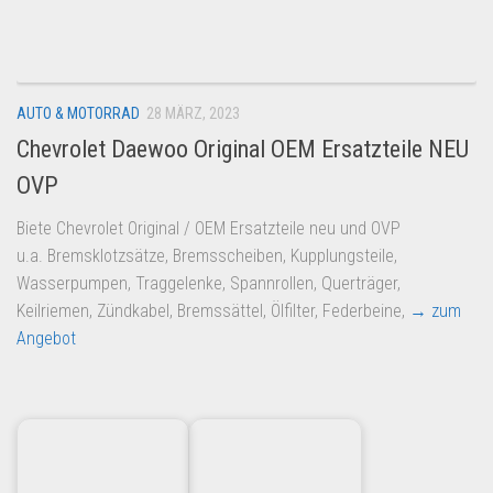
Dropshipping-Produkte
B2B Produkte
Grosshandel
AUTO & MOTORRAD
28 MÄRZ, 2023
Amazon
Chevrolet Daewoo Original OEM Ersatzteile NEU
Aldi
OVP
Lidl
Biete Chevrolet Original / OEM Ersatzteile neu und OVP
Kostenlos verkaufen
u.a. Bremsklotzsätze, Bremsscheiben, Kupplungsteile,
Anmelden
Wasserpumpen, Traggelenke, Spannrollen, Querträger,
Keilriemen, Zündkabel, Bremssättel, Ölfilter, Federbeine,
→ zum
Kostenlos Registrieren
Angebot
Newsletter