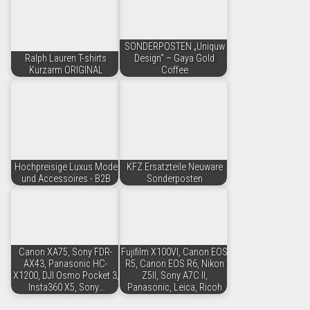
SONDERPOSTEN „Uniquw
Ralph Lauren T-shirts
Design“ – Gaya Gold
Kurzarm ORIGINAL
Coffee
Hochpreisige Luxus Mode
KFZ Ersatzteile Neuware
und Accessoires - B2B
Sonderposten
Canon XA75, Sony FDR-
Fujifilm X100VI, Canon EOS
AX43, Panasonic HC-
R5, Canon EOS R6, Nikon
X1200, DJI Osmo Pocket 3,
Z5II, Sony A7C II,
Insta360 X5, Sony…
Panasonic, Leica, Ricoh