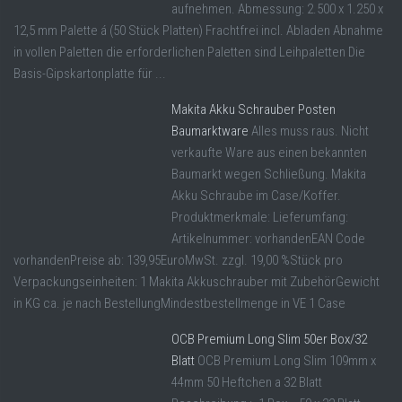
aufnehmen. Abmessung: 2.500 x 1.250 x
12,5 mm Palette á (50 Stück Platten) Frachtfrei incl. Abladen Abnahme
in vollen Paletten die erforderlichen Paletten sind Leihpaletten Die
Basis-Gipskartonplatte für ...
Makita Akku Schrauber Posten
Baumarktware
Alles muss raus. Nicht
verkaufte Ware aus einen bekannten
Baumarkt wegen Schließung. Makita
Akku Schraube im Case/Koffer.
Produktmerkmale: Lieferumfang:
Artikelnummer: vorhandenEAN Code
vorhandenPreise ab: 139,95EuroMwSt. zzgl. 19,00 %Stück pro
Verpackungseinheiten: 1 Makita Akkuschrauber mit ZubehörGewicht
in KG ca. je nach BestellungMindestbestellmenge in VE 1 Case
OCB Premium Long Slim 50er Box/32
Blatt
OCB Premium Long Slim 109mm x
44mm 50 Heftchen a 32 Blatt