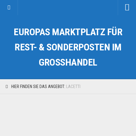
Startseite
EUROPAS MARKTPLATZ FÜR
Kategorien
Auto & Motorrad
REST- & SONDERPOSTEN IM
Drogerie & Tierbedarf
GROSSHANDEL
Fahrzeuge & Transport
Fashion & Mode
Garten & Werkzeug
HIER FINDEN SIE DAS ANGEBOT:
LACETTI
Geschäft, Büro & Schreibwaren
Geschenkartikel
Haushaltswaren
Handy und Smartphone
Kosmetik & Pflege