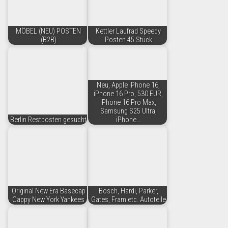
MÖBEL (NEU) POSTEN
Kettler Laufrad Speedy
(B2B)
Posten 45 Stück
Neu, Apple iPhone 16,
iPhone 16 Pro, 530 EUR,
iPhone 16 Pro Max,
Samsung S25 Ultra,
Berlin Restposten gesucht
iPhone…
Original New Era Basecap
Bosch, Hardi, Parker,
Cappy New York Yankees
Gates, Fram etc. Autoteile