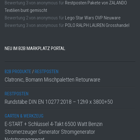
Bewertung
3
von
anonymous
für
Restposten Pakete von ZALANDO
Textilien bunt gemischt
Bewertung
2
von
anonymous
für
Lego Star Wars OVP Neuware
Bewertung
3
von
anonymous
für
POLO RALPH LAUREN Grosshandel
NEU IM B2B MARKPLATZ PORTAL
B2B PRODUKTE
/
RESTPOSTEN
Clatronic, Bomann Mischpaletten Retourware
RESTPOSTEN
Rundstäbe DIN EN 10277:2018 – 12h9 x 3800+50
GARTEN & WERKZEUG
E-START + Schlüssel 4-Takt 6500 Watt Benzin
Stromerzeuger Generator Stromgenerator
Notstromaggregat