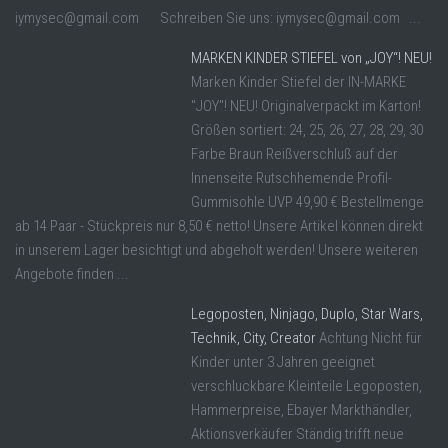
iymysec@gmail.com Schreiben Sie uns: iymysec@gmail.com ...
MARKEN KINDER STIEFEL von „JOY“! NEU!
Marken Kinder Stiefel der IN-MARKE
"JOY"! NEU! Originalverpackt im Karton!
Größen sortiert: 24, 25, 26, 27, 28, 29, 30
Farbe Braun Reißverschluß auf der
Innenseite Rutschhemende Profil-
Gummisohle UVP 49,90 € Bestellmenge
ab 14 Paar - Stückpreis nur 8,50 € netto! Unsere Artikel können direkt
in unserem Lager besichtigt und abgeholt werden! Unsere weiteren
Angebote finden ...
Legoposten, Ninjago, Duplo, Star Wars,
Technik, City, Creator
Achtung Nicht für
Kinder unter 3 Jahren geeignet
verschluckbare Kleinteile Legoposten,
Hammerpreise, Ebayer Markthändler,
Aktionsverkäufer Ständig trifft neue