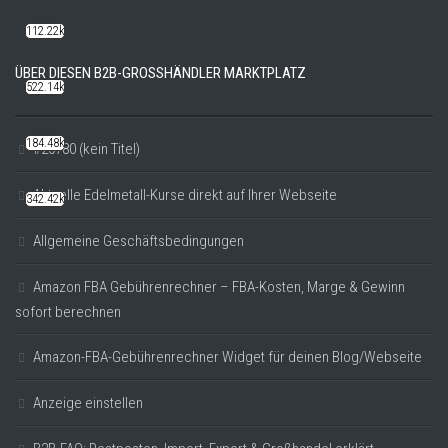
112.22k
ÜBER DIESEN B2B-GROSSHÄNDLER MARKTPLATZ
522.14k
184.48k
#20780 (kein Titel)
Aktuelle Edelmetall-Kurse direkt auf Ihrer Webseite
342.42k
Allgemeine Geschäftsbedingungen
Amazon FBA Gebührenrechner – FBA-Kosten, Marge & Gewinn
sofort berechnen
Amazon-FBA-Gebührenrechner Widget für deinen Blog/Webseite
Anzeige einstellen