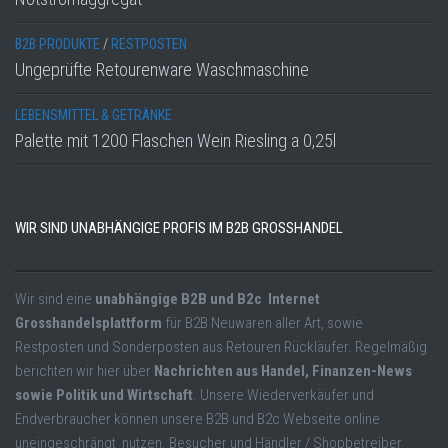
B2B PRODUKTE
/
RESTPOSTEN
Ungeprüfte Retourenware Waschmaschine
LEBENSMITTEL & GETRÄNKE
Palette mit 1200 Flaschen Wein Riesling a 0,25l
WIR SIND UNABHÄNGIGE PROFIS IM B2B GROSSHANDEL
Wir sind eine
unabhängige B2B und B2c Internet
Grosshandelsplattform
für B2B Neuwaren aller Art, sowie
Restposten und Sonderposten aus Retouren Rückläufer. Regelmäßig
berichten wir hier über
Nachrichten aus Handel, Finanzen-News
sowie Politik und Wirtschaft
. Unsere Wiederverkäufer und
Endverbraucher können unsere B2B und B2c Webseite online
uneingeschrängt nutzen. Besucher und Händler / Shopbetreiber