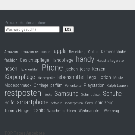
Produkt Suchmaschine
LOS
apple
Damenschuhe
Collier
Amazon
amazon restposten
Bekleidung
handy
Gesichtspflege
Handpflege
fashion
Haushaltsgeräte
iPhone
hosen
jacken
jeans
Kerzen
Hygieneartikel
Körperpflege
lebensmittel
Lego
Lotion
Mode
Küchengeräte
Modeschmuck
Playstation
Ohrringe
parfüm
Perlenkette
Ralph Lauren
restposten
Samsung
Schuhe
röcke
Schmuckset
smartphone
Seife
spielzeug
Sony
software
sonderposten
t shirt
Tommy Hilfiger
Weihnachten
Waschmaschinen
Werkzeug
TOP Tages Angebote