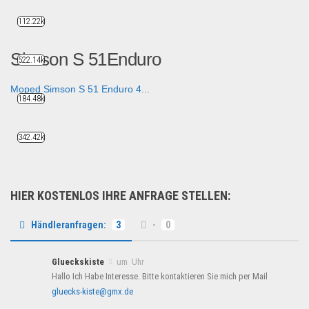
112.22k
Simson S 51Enduro
522.14k
Moped Simson S 51 Enduro 4...
184.48k
Auto & Motorrad
342.42k
HIER KOSTENLOS IHRE ANFRAGE STELLEN:
Händleranfragen:
3
-
0
Glueckskiste
um Uhr
Hallo Ich Habe Interesse. Bitte kontaktieren Sie mich per Mail
gluecks-kiste@gmx.de