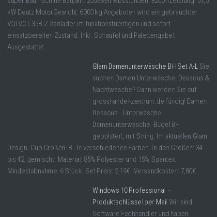
super Baumschine Baujahr: 2003Betriebsstunden: 8200 hLeistung: 51,5
kW Deutz MotorGewicht: 6000 kg Angeboten wird ein gebrauchter
VOLVO L35B-Z Radlader im funktionstüchtigen und sofort
einsatzbereiten Zustand. Inkl. Schaufel und Palettengabel.
Ausgestattet ...
Glam Damenunterwäsche BH Set A-L
Sie
suchen Damen Unterwäsche, Dessous &
Nachtwäsche? Dann werden Sie auf
grosshandel-zentrum.de fündig! Damen
Dessous - Unterwäsche.
Damenunterwäsche. Bügel BH
gepolstert, mit String. Im aktuellen Glam
Design. Cup Größen: B . In verschiedenen Farben. In den Größen: 34
bis 42, gemischt. Material: 85% Polyester und 15% Spantex.
Mindestabnahme: 6 Stück. Set Preis: 2,19€. Versandkosten: 7,80€ ...
Windows 10 Professional –
Produktschlüssel per Mail
Wir sind
Software Fachhändler und haben