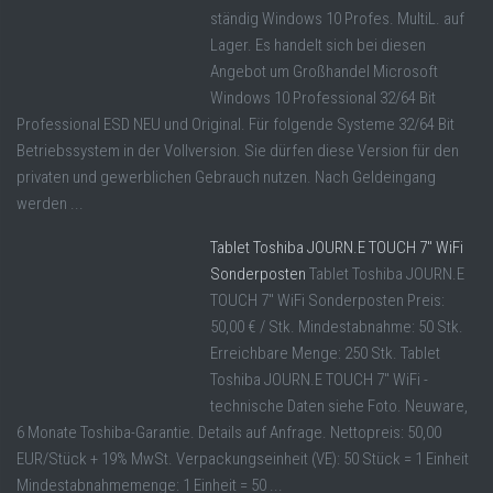
ständig Windows 10 Profes. MultiL. auf
Lager. Es handelt sich bei diesen
Angebot um Großhandel Microsoft
Windows 10 Professional 32/64 Bit
Professional ESD NEU und Original. Für folgende Systeme 32/64 Bit
Betriebssystem in der Vollversion. Sie dürfen diese Version für den
privaten und gewerblichen Gebrauch nutzen. Nach Geldeingang
werden ...
Tablet Toshiba JOURN.E TOUCH 7″ WiFi
Sonderposten
Tablet Toshiba JOURN.E
TOUCH 7" WiFi Sonderposten Preis:
50,00 € / Stk. Mindestabnahme: 50 Stk.
Erreichbare Menge: 250 Stk. Tablet
Toshiba JOURN.E TOUCH 7" WiFi -
technische Daten siehe Foto. Neuware,
6 Monate Toshiba-Garantie. Details auf Anfrage. Nettopreis: 50,00
EUR/Stück + 19% MwSt. Verpackungseinheit (VE): 50 Stück = 1 Einheit
Mindestabnahmemenge: 1 Einheit = 50 ...