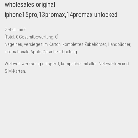
wholesales original
Lebensmittel & Getränke
iphone15pro,13promax,14promax unlocked
Multimedia & Elektro
Münzen
Gefällt mir?:
[Total:
0
Gesamtbewertung:
0
]
Spielzeug & Games
Nagelneu, versiegelt im Karton, komplettes Zubehörset, Handbücher,
Schuhe & Accessoires
internationale Apple-Garantie + Quittung
Sport & Freizeit
Weltweit werkseitig entsperrt, kompatibel mit allen Netzwerken und
Uhren & Schmuck
SIM-Karten.
Wohnen & Einrichten
Restposten-Angebote
Restposten für Privatpersonen
eBay Restposten kaufen
Sonderposten-Angebote
Saison & Eventprodkte