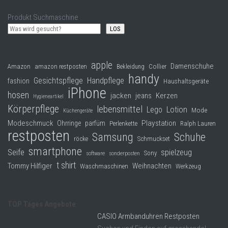
Produkt Suchmaschine
LOS
apple
Damenschuhe
Collier
Amazon
amazon restposten
Bekleidung
handy
Gesichtspflege
Handpflege
fashion
Haushaltsgeräte
iPhone
hosen
jacken
jeans
Kerzen
Hygieneartikel
Körperpflege
lebensmittel
Lego
Lotion
Mode
Küchengeräte
Modeschmuck
Playstation
Ohrringe
parfüm
Perlenkette
Ralph Lauren
restposten
Samsung
Schuhe
röcke
Schmuckset
smartphone
Seife
spielzeug
Sony
software
sonderposten
t shirt
Tommy Hilfiger
Weihnachten
Waschmaschinen
Werkzeug
TOP Tages Angebote
CASIO Armbanduhren Restposten