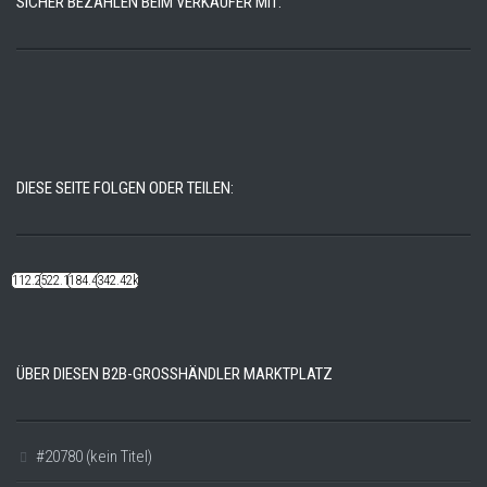
SICHER BEZAHLEN BEIM VERKÄUFER MIT:
DIESE SEITE FOLGEN ODER TEILEN:
112.22k
522.14k
184.48k
342.42k
ÜBER DIESEN B2B-GROSSHÄNDLER MARKTPLATZ
#20780 (kein Titel)