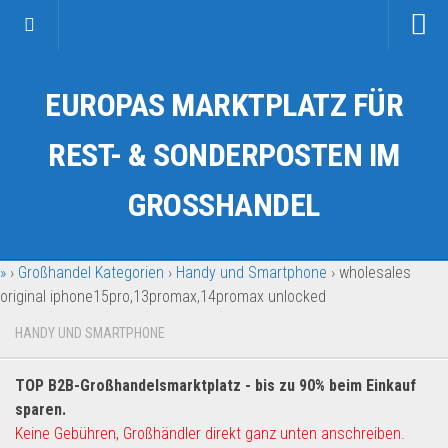
Startseite
EUROPAS MARKTPLATZ FÜR
Kategorien
Auto & Motorrad
REST- & SONDERPOSTEN IM
Drogerie & Tierbedarf
GROSSHANDEL
Fahrzeuge & Transport
Fashion & Mode
»
›
Großhandel Kategorien
›
Handy und Smartphone
›
wholesales
Garten & Werkzeug
original iphone15pro,13promax,14promax unlocked
Geschäft, Büro & Schreibwaren
HANDY UND SMARTPHONE
Geschenkartikel
Haushaltswaren
TOP B2B-Großhandelsmarktplatz - bis zu 90% beim Einkauf
Handy und Smartphone
sparen.
Keine Gebühren, Großhändler direkt ganz unten anschreiben.
Kosmetik & Pflege