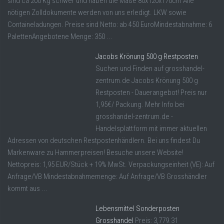
sind ca 200 Kg schwer und haben die Maße 80x120x170cm Alle
nötigen Zolldokumente werden von uns erledigt. LKW sowie
Containeladungen. Preise sind Netto: ab 450 EuroMindestabnahme: 6
PalettenAngebotene Menge: 350 ...
Jacobs Krönung 500 g Restposten
Suchen und Finden auf grosshandel-
zentrum.de Jacobs Krönung 500 g
Restposten - Dauerangebot! Preis nur
1,95€/ Packung. Mehr Info bei
grosshandel-zentrum.de -
Handelsplattform mit immer aktuellen
Adressen von deutschen Restpostenhändlern. Bei uns findest Du
Markenware zu Hammerpreisen! Besuche unsere Website!
Nettopreis: 1,95 EUR/Stück + 19% MwSt. Verpackungseinheit (VE): Auf
Anfrage/VB Mindestabnahmemenge: Auf Anfrage/VB Grosshändler
kommt aus ...
Lebensmittel Sonderposten
Grosshandel
Preis: 3,779.31