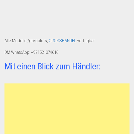
Dropshipping-Produkte
B2B Produkte
Grosshandel
Amazon
Alle Modelle /gb/colors,
GROSSHANDEL
verfügbar.
Aldi
DM WhatsApp: +971521074616
Lidl
Mit einen Blick zum Händler:
Kostenlos verkaufen
Anmelden
Kostenlos Registrieren
Newsletter