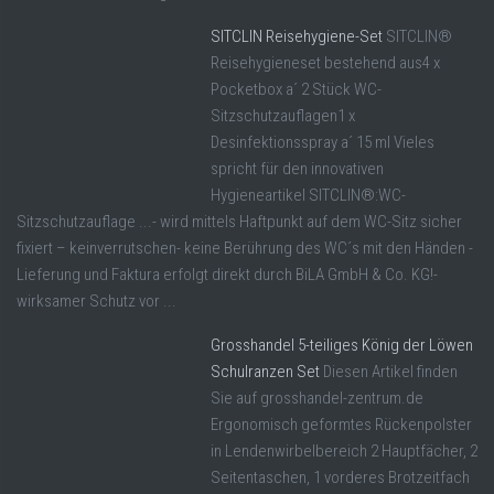
SITCLIN Reisehygiene-Set
SITCLIN®
Reisehygieneset bestehend aus4 x
Pocketbox a´ 2 Stück WC-
Sitzschutzauflagen1 x
Desinfektionsspray a´ 15 ml Vieles
spricht für den innovativen
Hygieneartikel SITCLIN®:WC-
Sitzschutzauflage ...- wird mittels Haftpunkt auf dem WC-Sitz sicher
fixiert – keinverrutschen- keine Berührung des WC´s mit den Händen -
Lieferung und Faktura erfolgt direkt durch BiLA GmbH & Co. KG!-
wirksamer Schutz vor ...
Grosshandel 5-teiliges König der Löwen
Schulranzen Set
Diesen Artikel finden
Sie auf grosshandel-zentrum.de
Ergonomisch geformtes Rückenpolster
in Lendenwirbelbereich 2 Hauptfächer, 2
Seitentaschen, 1 vorderes Brotzeitfach