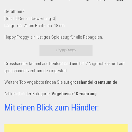
Lebensmittel & Getränke
Gefällt mir?:
Multimedia & Elektro
[Total:
0
Gesamtbewertung:
0
]
Länge: ca. 24 cm Breite: ca. 18 cm
Münzen
Spielzeug & Games
Happy Froggy, ein lustiges Spielzeug für alle Papageien.
Schuhe & Accessoires
Happy Froggy
Sport & Freizeit
Grosshändler kommt aus Deutschland und hat 2 Angebote aktuell auf
Uhren & Schmuck
grosshandel-zentrum.de eingestellt.
Wohnen & Einrichten
Weitere Top Angebote finden Sie auf
grosshandel-zentrum.de
Restposten-Angebote
Artikel ist in der Kategorie:
Vogelbedarf & -nahrung
Restposten für Privatpersonen
eBay Restposten kaufen
Mit einen Blick zum Händler:
Sonderposten-Angebote
Saison & Eventprodkte