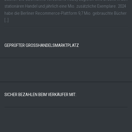
stationären Handel und jährlich eine Mio. zusätzliche Exemplare. 2024
habe die Berliner Recommerce-Plattform 9,7 Mio. gebrauchte Bücher
[…]
GEPRÜFTER GROSSHANDELSMARKTPLATZ
SICHER BEZAHLEN BEIM VERKÄUFER MIT: