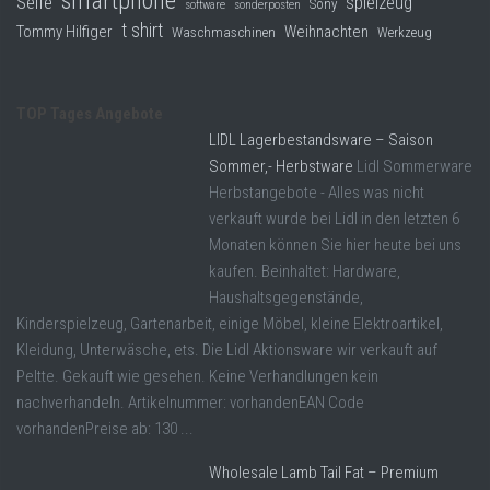
smartphone
Seife
spielzeug
Sony
software
sonderposten
t shirt
Tommy Hilfiger
Weihnachten
Waschmaschinen
Werkzeug
TOP Tages Angebote
LIDL Lagerbestandsware – Saison
Sommer,- Herbstware
Lidl Sommerware
Herbstangebote - Alles was nicht
verkauft wurde bei Lidl in den letzten 6
Monaten können Sie hier heute bei uns
kaufen. Beinhaltet: Hardware,
Haushaltsgegenstände,
Kinderspielzeug, Gartenarbeit, einige Möbel, kleine Elektroartikel,
Kleidung, Unterwäsche, ets. Die Lidl Aktionsware wir verkauft auf
Peltte. Gekauft wie gesehen. Keine Verhandlungen kein
nachverhandeln. Artikelnummer: vorhandenEAN Code
vorhandenPreise ab: 130 ...
Wholesale Lamb Tail Fat – Premium