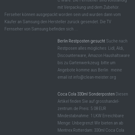
C Ware. Die Fernseher sind vollständig
mit Verpackung und dem Zubehör.
Ferseher können ausgepackt worden sein und wurden dann vom
Käufer an Samsung den Hersteller zurück gesendet. Die TV
Fernseher von Samsung befinden sich ...
Berlin Restposten gesucht
Suche nach
Restposen alles mögliches Lidl, Aldi,
Discounterware, Amazon Haushaltsware
bis zu Gartenwerkzeug bitte um
Angebote komme aus Berlin meine
email ist info@clean-meister.org
Coca Cola 330ml Sonderposten
Diesen
Artikel finden Sie auf grosshandel-
zentrum.de Preis: 5.08 EUR
Mindestabnahme: 1 LKW Erreichbare
Menge: Unbegrenzt Wir bieten an ab
Mentrex Rotterdam: 330ml Coca Cola