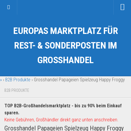
Startseite
EUROPAS MARKTPLATZ FÜR
Kategorien
Auto & Motorrad
REST- & SONDERPOSTEN IM
Drogerie & Tierbedarf
GROSSHANDEL
Fahrzeuge & Transport
Fashion & Mode
»
›
B2B Produkte
›
Grosshandel Papageien Spielzeug Happy Froggy
Garten & Werkzeug
Geschäft, Büro & Schreibwaren
B2B PRODUKTE
Geschenkartikel
TOP B2B-Großhandelsmarktplatz - bis zu 90% beim Einkauf
Haushaltswaren
sparen.
Handy und Smartphone
Keine Gebühren, Großhändler direkt ganz unten anschreiben.
Grosshandel Papageien Spielzeug Happy Froggy
Kosmetik & Pflege