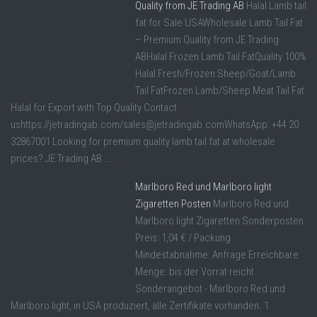
Quality from JE Trading AB
Halal Lamb tail
fat for Sale USAWholesale Lamb Tail Fat
– Premium Quality from JE Trading
ABHalal Frozen Lamb Tail FatQuality 100%
Halal Fresh/Frozen Sheep/Goat/Lamb
Tail FatFrozen Lamb/Sheep Meat Tail Fat
Halal for Export with Top Quality Contact
ushttps://jetradingab.com/sales@jetradingab.comWhatsApp: +44 20
32867001 Looking for premium quality lamb tail fat at wholesale
prices? JE Trading AB ...
Marlboro Red und Marlboro light
Zigaretten Posten
Marlboro Red und
Marlboro light Zigaretten Sonderposten
Preis: 1,04 € / Packung
Mindestabnahme: Anfrage Erreichbare
Menge: bis der Vorrat reicht
Sonderangebot - Marlboro Red und
Marlboro light, in USA produziert, alle Zertifikate vorhanden. 1