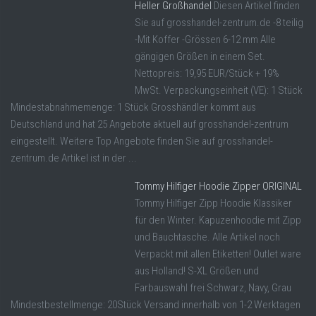
Heller Großhandel
Diesen Artikel finden
Sie auf grosshandel-zentrum.de -8 teilig
-Mit Koffer -Grössen 6-12 mm Alle
gängigen Größen in einem Set.
Nettopreis: 19,95 EUR/Stück + 19%
MwSt. Verpackungseinheit (VE): 1 Stück
Mindestabnahmemenge: 1 Stück Grosshändler kommt aus
Deutschland und hat 25 Angebote aktuell auf grosshandel-zentrum
eingestellt. Weitere Top Angebote finden Sie auf grosshandel-
zentrum.de Artikel ist in der ...
Tommy Hilfiger Hoodie Zipper ORIGINAL
Tommy Hilfiger Zipp Hoodie Klassiker
für den Winter. Kapuzenhoodie mit Zipp
und Bauchtasche. Alle Artikel noch
Verpackt mit allen Etiketten! Outlet ware
aus Holland! S-XL Größen und
Farbauswahl frei Schwarz, Navy, Grau
Mindestbestellmenge: 20Stück Versand innerhalb von 1-2 Werktagen