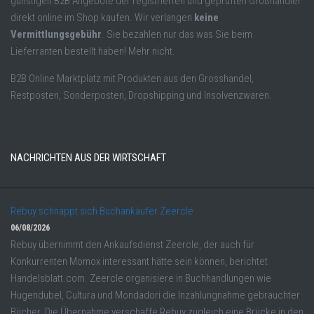
günstigen B2B Angebote der registrierten und geprüften Großhändler
direkt online im Shop kaufen. Wir verlangen
keine
Vermittlungsgebühr
. Sie bezahlen nur das was Sie beim
Lieferranten bestellt haben! Mehr nicht.
B2B Online Marktplatz mit Produkten aus den Grosshandel,
Restposten, Sonderposten, Dropshipping und Insolvenzwaren.
NACHRICHTEN AUS DER WIRTSCHAFT
Rebuy schnappt sich Buchankäufer Zeercle
06/08/2026
Rebuy übernimmt den Ankaufsdienst Zeercle, der auch für
Konkurrenten Momox interessant hätte sein können, berichtet
Handelsblatt.com. Zeercle organisiere in Buchhandlungen wie
Hugendubel, Cultura und Mondadori die Inzahlungnahme gebrauchter
Bücher. Die Übernahme verschaffe Rebuy zugleich eine Brücke in den