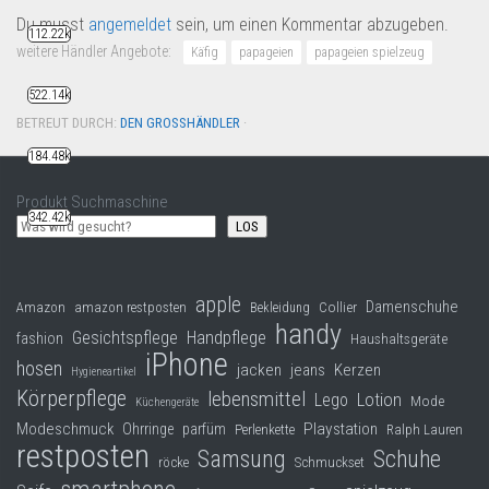
Du musst
angemeldet
sein, um einen Kommentar abzugeben.
112.22k
weitere Händler Angebote:
Käfig
papageien
papageien spielzeug
522.14k
BETREUT DURCH:
DEN GROSSHÄNDLER
·
184.48k
Produkt Suchmaschine
342.42k
LOS
apple
Damenschuhe
Collier
Amazon
amazon restposten
Bekleidung
handy
Gesichtspflege
Handpflege
fashion
Haushaltsgeräte
iPhone
hosen
jacken
jeans
Kerzen
Hygieneartikel
Körperpflege
lebensmittel
Lego
Lotion
Mode
Küchengeräte
Modeschmuck
Playstation
Ohrringe
parfüm
Perlenkette
Ralph Lauren
restposten
Samsung
Schuhe
röcke
Schmuckset