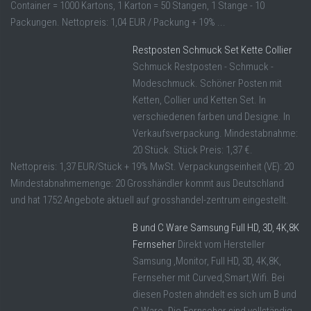
Container = 1000 Kartons, 1 Karton = 50 Stangen, 1 Stange - 10
Packungen. Nettopreis: 1,04 EUR / Packung + 19% ...
Restposten Schmuck Set Kette Collier
Schmuck Restposten - Schmuck -
Modeschmuck. Schöner Posten mit
Ketten, Collier und Ketten Set. In
verschiedenen farben und Designe. In
Verkaufsverpackung. Mindestabnahme:
20 Stück. Stück Preis: 1,37 €.
Nettopreis: 1,37 EUR/Stück + 19% MwSt. Verpackungseinheit (VE): 20
Mindestabnahmemenge: 20 Grosshändler kommt aus Deutschland
und hat 1752 Angebote aktuell auf grosshandel-zentrum eingestellt.
B und C Ware Samsung Full HD, 3D, 4K,8K
Fernseher
Direkt vom Hersteller
Samsung ,Monitor, Full HD, 3D, 4K,8K,
Fernseher mit Curved,Smart,Wifi. Bei
diesen Posten ahndelt es sich um B und