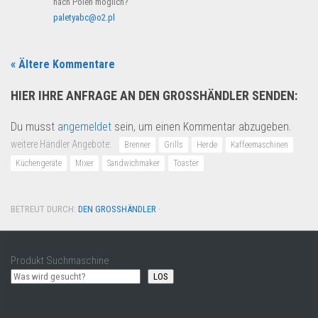
nach Polen möglich?
paletyabc@o2.pl
« Ältere Kommentare
HIER IHRE ANFRAGE AN DEN GROSSHÄNDLER SENDEN:
Du musst
angemeldet
sein, um einen Kommentar abzugeben.
weitere Händler Angebote:
Brenner
Grills
Herde
Kaffeemaschinen
Küchengeräte
Mixer
Sandwichmaker
Toaster
BETREUT DURCH:
DEN GROSSHÄNDLER
·
Produkt Suchmaschine
LOS