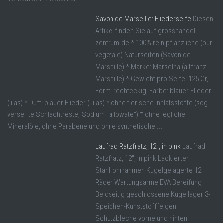
Savon de Marseille: Fliederseife
Diesen
Artikel finden Sie auf grosshandel-
zentrum.de * 100% rein pflanzliche (pur
vegetale) Naturseifen (Savon de
Marseille) * Marke: Marselha (altfranz.
Marseille) * Gewicht pro Seife: 125 Gr,
Form: rechteckig, Farbe: blauer Flieder
(lilas) * Duft: blauer Flieder (Lilas) * ohne tierische Inhlatsstoffe (sog.
verseifte Schlachtreste,"Sodium Tallowate") * ohne jegliche
Mineralöle, ohne Parabene und ohne synthetische ...
Laufrad Ratzfratz, 12″, in pink
Laufrad
Ratzfratz, 12", in pink Lackierter
Stahlrohrrahmen Kugelgelagerte 12"
Räder Wartungsarme EVA Bereifung
Beidseitig geschlossene Kugellager 3-
Speichen-Kunststofffelgen
Schutzbleche vorne und hinten