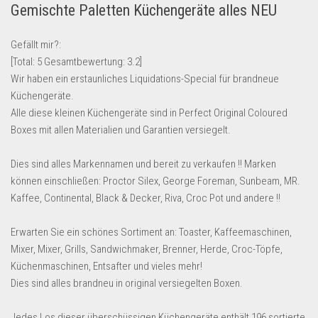
Gemischte Paletten Küchengeräte alles NEU
Lebensmittel & Getränke
Multimedia & Elektro
Gefällt mir?:
[Total:
5
Gesamtbewertung:
3.2
]
Münzen
Wir haben ein erstaunliches Liquidations-Special für brandneue
Spielzeug & Games
Küchengeräte.
Schuhe & Accessoires
Alle diese kleinen Küchengeräte sind in Perfect Original Coloured
Boxes mit allen Materialien und Garantien versiegelt.
Sport & Freizeit
Uhren & Schmuck
Dies sind alles Markennamen und bereit zu verkaufen !! Marken
können einschließen: Proctor Silex, George Foreman, Sunbeam, MR.
Wohnen & Einrichten
Kaffee, Continental, Black & Decker, Riva, Croc Pot und andere !!
Restposten-Angebote
Restposten für Privatpersonen
Erwarten Sie ein schönes Sortiment an: Toaster, Kaffeemaschinen,
Mixer, Mixer, Grills, Sandwichmaker, Brenner, Herde, Croc-Töpfe,
eBay Restposten kaufen
Küchenmaschinen, Entsafter und vieles mehr!
Sonderposten-Angebote
Dies sind alles brandneu in original versiegelten Boxen.
Saison & Eventprodkte
Jedes Los dieser überschüssigen Küchengeräte enthält 196 sortierte