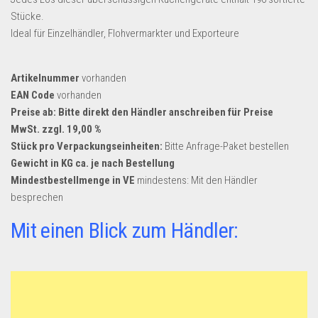
Dropshipping-Produkte
Stücke.
B2B Produkte
Ideal für Einzelhändler, Flohvermarkter und Exporteure
Grosshandel
Amazon
Artikelnummer
vorhanden
EAN Code
vorhanden
Aldi
Preise ab: Bitte direkt den Händler anschreiben für Preise
Lidl
MwSt. zzgl. 19,00 %
Stück pro Verpackungseinheiten:
Bitte Anfrage-Paket bestellen
Kostenlos verkaufen
Gewicht in KG ca. je nach Bestellung
Mindestbestellmenge in VE
Anmelden
mindestens: Mit den Händler
besprechen
Kostenlos Registrieren
Mit einen Blick zum Händler:
Newsletter