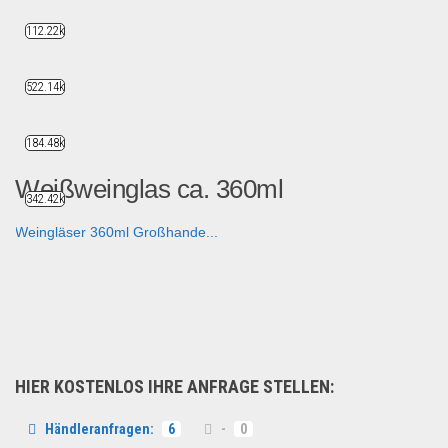
112.22k
522.14k
184.48k
Weißweinglas ca. 360ml
342.42k
Weingläser 360ml Großhande...
Haushaltswaren
HIER KOSTENLOS IHRE ANFRAGE STELLEN:
Händleranfragen:
6
-
0