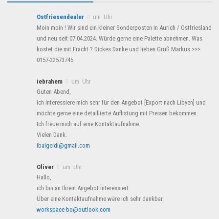
Ostfriesendealer
um Uhr
Moin moin ! Wir sind ein kleiner Sonderposten in Aurich / Ostfriesland
und neu seit 07.04.2024. Würde gerne eine Palette abnehmen. Was
kostet die mit Fracht ? Dickes Danke und lieben Gruß Markus >>>
0157-32573745
iebrahem
um Uhr
Guten Abend,
ich interessiere mich sehr für den Angebot [Export nach Libyen] und
möchte gerne eine detaillierte Auflistung mit Preisen bekommen.
Ich freue mich auf eine Kontaktaufnahme.
Vielen Dank.
ibalgeidi@gmail.com
Oliver
um Uhr
Hallo,
ich bin an Ihrem Angebot interessiert.
Über eine Kontaktaufnahme wäre ich sehr dankbar.
workspace-bo@outlook.com