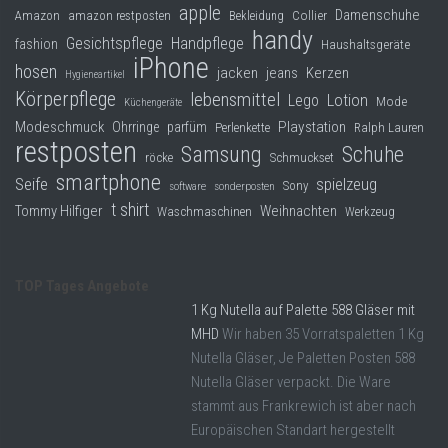
apple
Damenschuhe
Collier
Amazon
amazon restposten
Bekleidung
handy
Gesichtspflege
Handpflege
fashion
Haushaltsgeräte
iPhone
hosen
jacken
jeans
Kerzen
Hygieneartikel
Körperpflege
lebensmittel
Lego
Lotion
Mode
Küchengeräte
Modeschmuck
Playstation
Ohrringe
parfüm
Perlenkette
Ralph Lauren
restposten
Samsung
Schuhe
röcke
Schmuckset
smartphone
Seife
spielzeug
Sony
software
sonderposten
t shirt
Tommy Hilfiger
Weihnachten
Waschmaschinen
Werkzeug
TOP Tages Angebote
1 Kg Nutella auf Palette 588 Gläser mit
MHD
Wir haben 35 Vorratspaletten 1 Kg
Nutella Gläser, Je Paletten Posten 588
Nutella Gläser verpackt. Die Ware
stammt aus Frankrewich ist aber nach
Europäischen Standart hergestellt