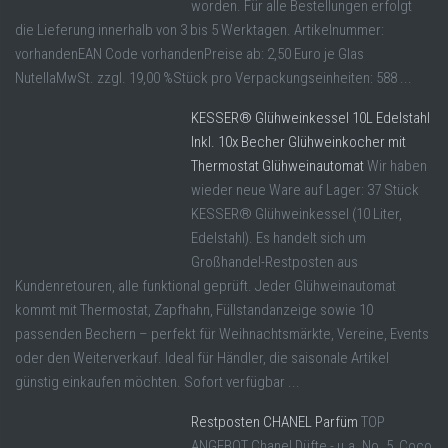
worden. Für alle Bestellungen erfolgt
die Lieferung innerhalb von 3 bis 5 Werktagen. Artikelnummer:
vorhandenEAN Code vorhandenPreise ab: 2,50 Euro je Glas
NutellaMwSt. zzgl. 19,00 %Stück pro Verpackungseinheiten: 588 ...
KESSER® Glühweinkessel 10L Edelstahl
Inkl. 10x Becher Glühweinkocher mit
Thermostat Glühweinautomat
Wir haben
wieder neue Ware auf Lager: 37 Stück
KESSER® Glühweinkessel (10 Liter,
Edelstahl). Es handelt sich um
Großhandel-Restposten aus
Kundenretouren, alle funktional geprüft. Jeder Glühweinautomat
kommt mit Thermostat, Zapfhahn, Füllstandanzeige sowie 10
passenden Bechern – perfekt für Weihnachtsmärkte, Vereine, Events
oder den Weiterverkauf. Ideal für Händler, die saisonale Artikel
günstig einkaufen möchten. Sofort verfügbar ...
Restposten CHANEL Parfüm
TOP
ANGEBOT Chanel Düfte - u.a. No. 5, Coco