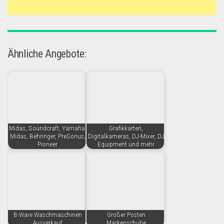
Ähnliche Angebote:
Midas, Soundcraft, Yamaha,
Grafikkarten,
Midas, Behringer, PreSonus,
Digitalkameras, DJ-Mixer, DJ
Pioneer
Equipment und mehr
B-Ware Waschmaschinen
Großer Posten
Ausverkauf
Markenschuhe