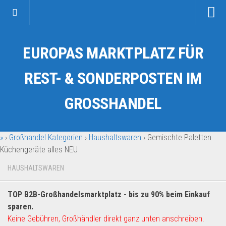
Startseite
EUROPAS MARKTPLATZ FÜR
Kategorien
Auto & Motorrad
REST- & SONDERPOSTEN IM
Drogerie & Tierbedarf
GROSSHANDEL
Fahrzeuge & Transport
Fashion & Mode
»
›
Großhandel Kategorien
›
Haushaltswaren
›
Gemischte Paletten
Garten & Werkzeug
Küchengeräte alles NEU
Geschäft, Büro & Schreibwaren
HAUSHALTSWAREN
Geschenkartikel
Haushaltswaren
TOP B2B-Großhandelsmarktplatz - bis zu 90% beim Einkauf
Handy und Smartphone
sparen.
Keine Gebühren, Großhändler direkt ganz unten anschreiben.
Kosmetik & Pflege