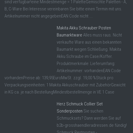
sind verfügbar!eine Mindestmenge = 1 PaletteGemischte Paletten - A,
B, C-Ware Bei Interesse vereinbaren Sie bitte einen Termin mit uns.
Artikelnummer nicht angegebenEAN Code nicht ...
Makita Akku Schrauber Posten
Baumarktware
Alles muss raus. Nicht
verkaufte Ware aus einen bekannten
Baumarkt wegen Schließung. Makita
Akku Schraube im Case/Koffer.
Produktmerkmale: Lieferumfang:
Artikelnummer: vorhandenEAN Code
vorhandenPreise ab: 139,95EuroMwSt. zzgl. 19,00 %Stück pro
Verpackungseinheiten: 1 Makita Akkuschrauber mit ZubehörGewicht
in KG ca. je nach BestellungMindestbestellmenge in VE 1 Case
Herz Schmuck Collier Set
Sonderposten
Sie suchen
Schmucksets? Dann werden Sie auf
b2b-grosshaendleradressen.de fündig!
Schmuck Restposten -