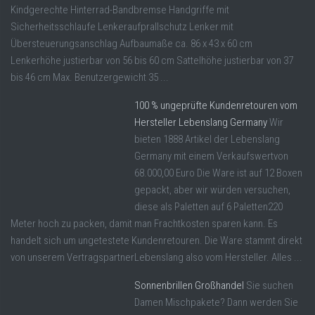
Kindgerechte Hinterrad-Bandbremse Handgriffe mit
Sicherheitsschlaufe Lenkeraufprallschutz Lenker mit
Übersteuerungsanschlag Aufbaumaße ca. 86 x 43 x 60 cm
Lenkerhöhe justierbar von 56 bis 60 cm Sattelhöhe justierbar von 37
bis 46 cm Max. Benutzergewicht 35 ...
100 % ungeprüfte Kundenretouren vom
Hersteller Lebenslang Germany
Wir
bieten 1888 Artikel der Lebenslang
Germany mit einem Verkaufswertvon
68.000,00 Euro Die Ware ist auf 12 Boxen
gepackt, aber wir würden versuchen,
diese als Paletten auf 6 Paletten220
Meter hoch zu packen, damit man Frachtkosten sparen kann. Es
handelt sich um ungetestete Kundenretouren. Die Ware stammt direkt
von unserem VertragspartnerLebenslang also vom Hersteller. Alles ...
Sonnenbrillen Großhandel
Sie suchen
Damen Mischpakete? Dann werden Sie