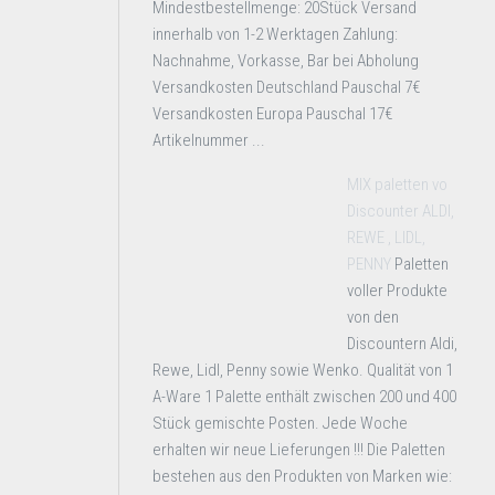
Mindestbestellmenge: 20Stück Versand
innerhalb von 1-2 Werktagen Zahlung:
Nachnahme, Vorkasse, Bar bei Abholung
Versandkosten Deutschland Pauschal 7€
Versandkosten Europa Pauschal 17€
Artikelnummer ...
MIX paletten vo
Discounter ALDI,
REWE , LIDL,
PENNY
Paletten
voller Produkte
von den
Discountern Aldi,
Rewe, Lidl, Penny sowie Wenko. Qualität von 1
A-Ware 1 Palette enthält zwischen 200 und 400
Stück gemischte Posten. Jede Woche
erhalten wir neue Lieferungen !!! Die Paletten
bestehen aus den Produkten von Marken wie: