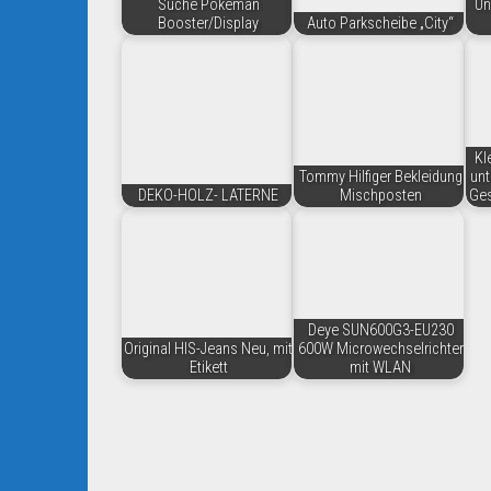
Suche Pokeman
Un
Booster/Display
Auto Parkscheibe „City“
Kl
Tommy Hilfiger Bekleidung
unt
DEKO-HOLZ- LATERNE
Mischposten
Ges
Deye SUN600G3-EU230
Original HIS-Jeans Neu, mit
600W Microwechselrichter
Etikett
mit WLAN