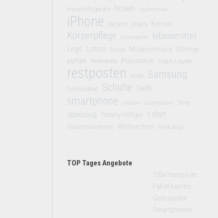
hosen
Haushaltsgeräte
Hygieneartikel
iPhone
jacken
jeans
Kerzen
Körperpflege
lebensmittel
Küchengeräte
Lego
Lotion
Modeschmuck
Mode
Ohrringe
Playstation
parfüm
Perlenkette
Ralph Lauren
restposten
Samsung
röcke
Schuhe
Seife
Schmuckset
smartphone
Sony
software
sonderposten
t shirt
spielzeug
Tommy Hilfiger
Weihnachten
Waschmaschinen
Werkzeug
TOP Tages Angebote
120x Handys im
Paket kaufen:
Gebrauchte
Smartphones