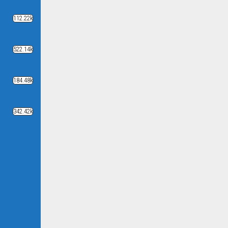
112.22k
522.14k
184.48k
342.42k