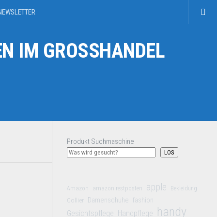
NEWSLETTER
N IM GROSSHANDEL
Produkt Suchmaschine
LOS
apple
Amazon
amazon restposten
Bekleidung
Damenschuhe
Collier
fashion
handy
Gesichtspflege
Handpflege