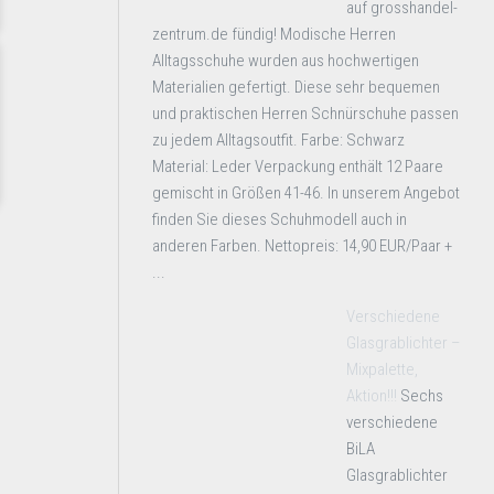
auf grosshandel-
zentrum.de fündig! Modische Herren
Alltagsschuhe wurden aus hochwertigen
Materialien gefertigt. Diese sehr bequemen
und praktischen Herren Schnürschuhe passen
zu jedem Alltagsoutfit. Farbe: Schwarz
Material: Leder Verpackung enthält 12 Paare
gemischt in Größen 41-46. In unserem Angebot
finden Sie dieses Schuhmodell auch in
anderen Farben. Nettopreis: 14,90 EUR/Paar +
...
Verschiedene
Glasgrablichter –
Mixpalette,
Aktion!!!
Sechs
verschiedene
BiLA
Glasgrablichter