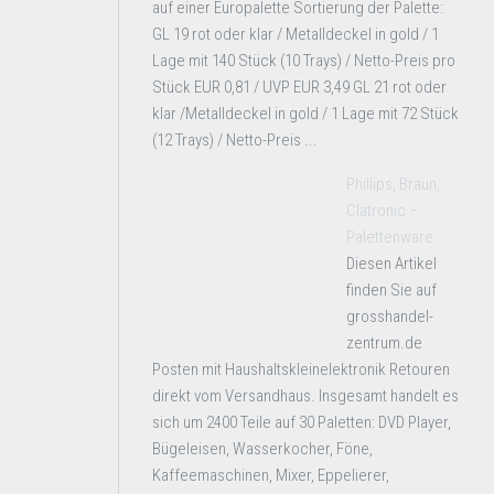
auf einer Europalette Sortierung der Palette:
GL 19 rot oder klar / Metalldeckel in gold / 1
Lage mit 140 Stück (10 Trays) / Netto-Preis pro
Stück EUR 0,81 / UVP EUR 3,49 GL 21 rot oder
klar /Metalldeckel in gold / 1 Lage mit 72 Stück
(12 Trays) / Netto-Preis ...
Phillips, Braun,
Clatronic –
Palettenware
Diesen Artikel
finden Sie auf
grosshandel-
zentrum.de
Posten mit Haushaltskleinelektronik Retouren
direkt vom Versandhaus. Insgesamt handelt es
sich um 2400 Teile auf 30 Paletten: DVD Player,
Bügeleisen, Wasserkocher, Föne,
Kaffeemaschinen, Mixer, Eppelierer,