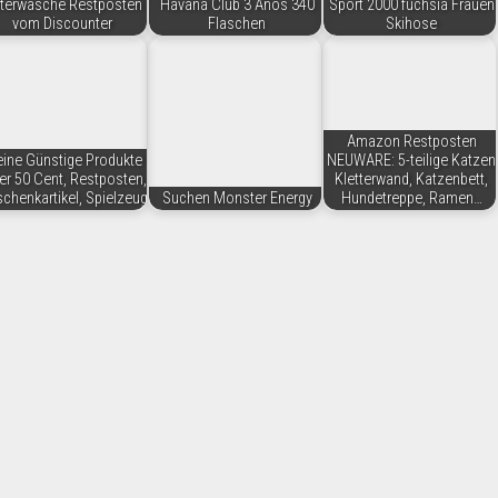
terwäsche Restposten
Havana Club 3 Años 340
Sport 2000 fuchsia Frauen
vom Discounter
Flaschen
Skihose
Amazon Restposten
eine Günstige Produkte
NEUWARE: 5-teilige Katzen
er 50 Cent, Restposten,
Kletterwand, Katzenbett,
chenkartikel, Spielzeug
Suchen Monster Energy
Hundetreppe, Ramen…