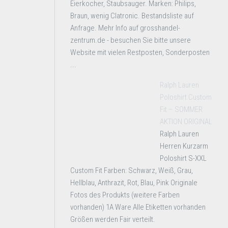
Eierkocher, Staubsauger. Marken: Philips,
Braun, wenig Clatronic. Bestandsliste auf
Anfrage. Mehr Info auf grosshandel-
zentrum.de - besuchen Sie bitte unsere
Website mit vielen Restposten, Sonderposten
...
Ralph Lauren
Poloshirt Custom
Fit – SOMMER
AKTION ORIGINAL
Ralph Lauren
Herren Kurzarm
Poloshirt S-XXL
Custom Fit Farben: Schwarz, Weiß, Grau,
Hellblau, Anthrazit, Rot, Blau, Pink Originale
Fotos des Produkts (weitere Farben
vorhanden) 1A Ware Alle Etiketten vorhanden
Größen werden Fair verteilt.