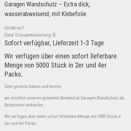
Garagen Wandschutz – Extra dick,
Lebensmittel & Getränke
wasserabweisend, mit Klebefolie
Multimedia & Elektro
Münzen
Gefällt mir?:
[Total:
0
Gesamtbewertung:
0
]
Spielzeug & Games
Sofort verfügbar, Lieferzeit 1-3 Tage
Schuhe & Accessoires
Wir verfügen über einen sofort lieferbare
Sport & Freizeit
Menge von 5000 Stück in 2er und 4er
Uhren & Schmuck
Packs.
Wohnen & Einrichten
Restposten-Angebote
Sehr geehrte Damen und Herren,
Restposten für Privatpersonen
wir möchten unseren gesamten Bestand an Garagen-Wandschutz als
eBay Restposten kaufen
Restposten verkaufen.
Sonderposten-Angebote
Wir verfügen über einen sofort lieferbare Menge von 5000 Stück in
Saison & Eventprodkte
2er und 4er Packs.