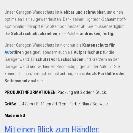
Unser Garagen-Wandschutz ist
klebbar und schraubbar
, um einen
optimalen Halt zu gewährleisten. Dank seiner Hightech-Schaumstoff-
Kombination dämpft er Stöße noch besser ab. Sie müssen lediglich
die
Schutzschicht abziehen
, das Polster
andrücken, fertig.
Unser Garagen-Wandschutz ist nicht nur als
Kantenschutz für
Auto
türen
geeignet, sondern auch als
Aufprallschutz
für die
Garagenwand. Er
schützt vor Lackschäden
und Kratzern an der
Garagenwand und verhindert Beschädigungen an der Autotür. Sie
können ihn ganz einfach selbst anbringen und ihn als
Parkhilfe oder
Seitenschutz
nutzen.
PRODUKTINFORMATIONEN:
Packung mit 2 oder 4 Stück.
Größe:
L: 47 cm / B: 11 cm / H: 3 cm. Farbe: Blau / Schwarz
Made in EU
Mit einen Blick zum Händler: