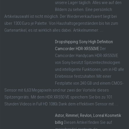
unsere Lager täglich. Alles wie auf den
Bildern zu sehen. Eine persönlich
Artikelauswahl ist nicht möglich. Der Wiederverkaufswert liegt bei
über 1300 Euro je Palette. Von Haushaltsgegenständen bis hin zum
Gartenartikel, es ist wirklich alles dabei. Artikelnummer: ...
Dropshipping Sony High Definition
Camcorder HDR-XR550VE
Der
Camcorder Handycam HDR-XR550VE
von Sony besitzt Spitzentechnologien
und intelligente Funktionen, um in HD alle
Erlebnisse festzuhalten.Mit einer
Festplatte von 240 GB und einem CMOS-
Sensor mit 6,63 Megapixeln sind nur zwei der Vorteile dieses
Spitzengeräts. Mit dem HDR XR550 VE speichern Sie bis zu 101
Stunden Videos in Full HD 1080i.Dank dem effektiven Sensor mit ...
Astor, Rimmel, Revlon, Loreal Kosmetik
billig
Diesen Artikel finden Sie auf