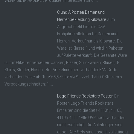
WENN SIE IN ANDEREN Produkten interessiert sind ...
C und A Posten Damen und
Herrenbekleidung Kiloware
Zum
Angebot steht hier die C&A
Frühjahrskollektion für Damen und
Herren. Verkauf nur als Kiloware. Die
Ware ist Klasse 1 und wird in Paketen
auf Palette verkauft. Die Gesamte Ware
ist mit Etiketten versehen. Jacken, Blazer, Strickwaren, Blusen, T-
Shirts, Kleider, Hosen, etc. Artikelnummer: vorhandenEAN Code
vorhandenPreise ab: 100Kg 9,95EuroMwSt. zzgl. 19,00 %Stück pro
Verpackungseinheiten: 1 ...
Lego Friends Rockstars Posten
Ein
Posten Lego Friends Rockstars.
Enthalten sind die Sets 41104, 41105,
41106, 41117 Alle OVP noch vorhanden
nicht eschädigt. Die Anleitungen sind
dabei. Alle Sets sind absolut vollständig.