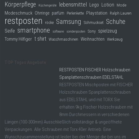
Körperpflege
lebensmittel
Lego
Lotion
Mode
Küchengeräte
Modeschmuck
Playstation
Ohrringe
parfüm
Perlenkette
Ralph Lauren
restposten
Samsung
Schuhe
röcke
Schmuckset
smartphone
Seife
spielzeug
Sony
software
sonderposten
t shirt
Tommy Hilfiger
Weihnachten
Waschmaschinen
Werkzeug
TOP Tages Angebote
RESTPOSTEN FISCHER Holzschrauben
Spanplattenschrauben EDELSTAHL
RESTPOSTEN Mischposten mit FISCHER
Holzschrauben Spanplattenschrauben
aus EDELSTAHL und mit TORX Sie
erhalten 9kg Fischer Holzschrauben mit
8mm Durchmessern in verschiedenen
Längen (100-300mm) Ausschließlich vollständige & ungeöffnete
Verpackungen. Alle Schrauben mit Torx 40er Antrieb. Eine
Wunschzusammenstellung ist leider bei der Menge die bei uns im