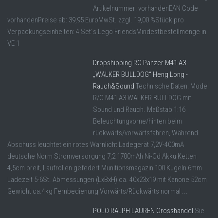
Artikelnummer: vorhandenEAN Code
vorhandenPreise ab: 39,95 EuroMwSt. zzgl. 19,00 %Stück pro
Verpackungseinheiten: 4 Set´s Lego FriendsMindestbestellmenge in
VE 1
Dropshipping RC Panzer M41 A3
„WALKER BULLDOG“ Heng Long -
Rauch&Sound
Technische Daten: Model
R/C M41 A3 WALKER BULLDOG mit
Sound und Rauch. Maßstab 1:16
Beleuchtungvorne/hinten beim
rückwärts/vorwärtsfahren, Während
Abschuss leuchtet ein rotes Warnlicht Ladegerät 7,2V-400mA
deutsche Norm Stromversorgung 7,2 1700mAh Ni-Cd Akku Ketten
4,5cm breit, Laufrollen gefedert Munitionsmagazin 100 Kugeln 6mm
Ladezeit 5-6St. Abmessungen (LxBxH) ca. 40x23x19 mit Kanone 52cm
Gewicht ca.4kg Fernbedienung Vorwärts/Rückwärts normal ...
POLO RALPH LAUREN Grosshandel
Sie