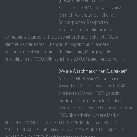
grosshandel-zentrum.de
Kosmetikartikel Markenware von Astor,
Rimmel, Revlon, Loreal, Chenyu -
Sonderposten, Restposten,
Mischposten. Solche produkte
verfügbar wie Lippenstifte, Lidschatten, Nagellacke, etc. (Astor,
Rimmel, Revlon, Loreal, Chenyu). Im Angebot auch andere
Kosmetikartikel wie Parfüm (z.B. Puig, Dana, Mirurgya, Coty -
erreichbar sind 10 000 Stk. zum Preis 20.000€), auch Artikel von ...
B-Ware Waschmaschinen Ausverkauf
AUFLÖSUNG B-Ware Waschmaschinen
Ausverkauf Waschmaschinen B-WARE.
Alle besten Marken, 100% geprüft.
Niedriger Preis (maximale Rendite).
Zwei abgeschlossene Lasten wurden zu
100% überarbeitet Unsere Marken:
BOSCH – SAMSUNG - MIELE - LG - SIEMENS Ideal für: - EXPORT -
OUTLET - RESALE SHOP - Almacenista - COMISIONISTA - HÄNDLER