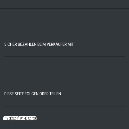
SICHER BEZAHLEN BEIM VERKÄUFER MIT:
DIESE SEITE FOLGEN ODER TEILEN:
112.22k
522.14k
184.48k
342.42k