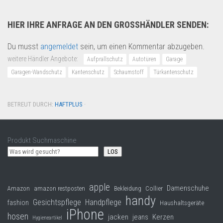
HIER IHRE ANFRAGE AN DEN GROSSHÄNDLER SENDEN:
Du musst
angemeldet
sein, um einen Kommentar abzugeben.
weitere Händler Angebote:
Aufprallschutz
Autotüren
Garage
Garagen-Wandschutz
Kantenschutz
Schaumstoff
Türkantenschutz
BETREUT DURCH:
HAFTPLUS
·
Produkt Suchmaschine
LOS
apple
Damenschuhe
Collier
Amazon
amazon restposten
Bekleidung
handy
Gesichtspflege
Handpflege
fashion
Haushaltsgeräte
iPhone
hosen
jacken
jeans
Kerzen
Hygieneartikel