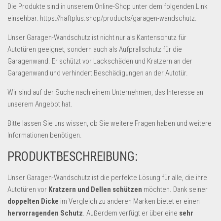
Dropshipping-Produkte
Die Produkte sind in unserem Online-Shop unter dem folgenden Link
einsehbar: https://haftplus.shop/products/garagen-wandschutz.
B2B Produkte
Grosshandel
Unser Garagen-Wandschutz ist nicht nur als Kantenschutz für
Autotüren geeignet, sondern auch als Aufprallschutz für die
Amazon
Garagenwand. Er schützt vor Lackschäden und Kratzern an der
Aldi
Garagenwand und verhindert Beschädigungen an der Autotür.
Lidl
Wir sind auf der Suche nach einem Unternehmen, das Interesse an
unserem Angebot hat.
Kostenlos verkaufen
Bitte lassen Sie uns wissen, ob Sie weitere Fragen haben und weitere
Anmelden
Informationen benötigen.
Kostenlos Registrieren
PRODUKTBESCHREIBUNG:
Newsletter
Unser Garagen-Wandschutz ist die perfekte Lösung für alle, die ihre
Autotüren vor
Kratzern und Dellen schützen
möchten. Dank seiner
doppelten Dicke
im Vergleich zu anderen Marken bietet er einen
hervorragenden Schutz
. Außerdem verfügt er über eine
sehr