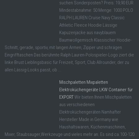
suchen Sonderposten? Preis: 19,90 EUR
Mindestabnahme: 50 Menge: 1000 POLO
RALPH LAUREN Cruise Navy Classic
Athletic Fleece Hoodie Lässige
Kapuzenjacke aus navyblauem
Baumwollgemisch Klassischer Hoodie-
Schnitt, gerade, sportiv, mit langen Armen, Zipper und schrägen
Eingrifftaschen Das berühmte Ralph Lauren-Polospieler-Logo ziert die
linke Brust Lieblingsbasic für Freizeit, Sport, Club Allrounder, der zu
allen Lässig-Looks passt, ob ...
Mischpaletten Mixpaletten
Elektroküchengeräte LKW Container für
EXPORT
Wir bieten Ihnen Mischpaletten
aus verschiedenen
Elektroküchengeräten Namhafter
Hersteller Made in Germany wie
Haushaltswaren, Küchenmaschinen,
Mixer, Staubsauger,Werkzeuge und vieles mehr an. Es sind ca.100-120