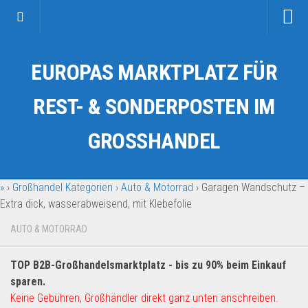
Startseite
EUROPAS MARKTPLATZ FÜR
Kategorien
Auto & Motorrad
REST- & SONDERPOSTEN IM
Drogerie & Tierbedarf
GROSSHANDEL
Fahrzeuge & Transport
Fashion & Mode
»
›
Großhandel Kategorien
›
Auto & Motorrad
›
Garagen Wandschutz –
Garten & Werkzeug
Extra dick, wasserabweisend, mit Klebefolie
Geschäft, Büro & Schreibwaren
AUTO & MOTORRAD
Geschenkartikel
Haushaltswaren
TOP B2B-Großhandelsmarktplatz - bis zu 90% beim Einkauf
Handy und Smartphone
sparen.
Keine Gebühren, Großhändler direkt ganz unten anschreiben.
Kosmetik & Pflege