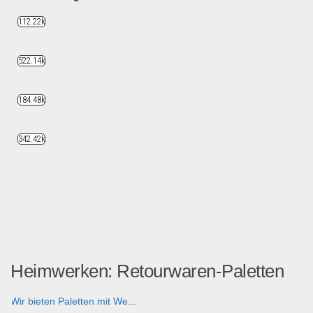
112.22k
522.14k
184.48k
342.42k
Heimwerken: Retourwaren-Paletten
Wir bieten Paletten mit We...