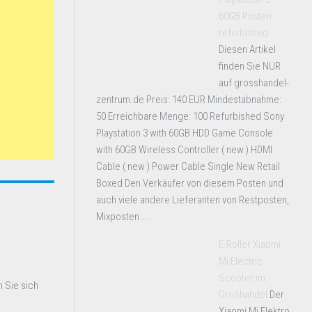
60GB Posten
refurbished
Diesen Artikel
finden Sie NUR
auf grosshandel-
zentrum.de Preis: 140 EUR Mindestabnahme:
50 Erreichbare Menge: 100 Refurbished Sony
Playstation 3 with 60GB HDD Game Console
with 60GB Wireless Controller ( new ) HDMI
Cable ( new ) Power Cable Single New Retail
Boxed Den Verkäufer von diesem Posten und
auch viele andere Lieferanten von Restposten,
Mixposten ...
E-Roller Xiaomi
Mi Electric
Scooter im
 Sie sich
Großhandel
Der
Xiaomi Mi Elektro