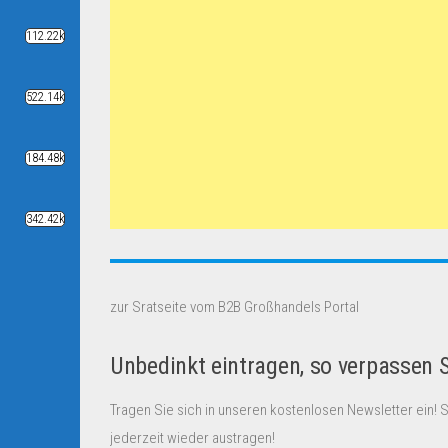
112.22k
522.14k
184.48k
342.42k
zur Sratseite vom B2B Großhandels Portal
Unbedinkt eintragen, so verpassen 
Tragen Sie sich in unseren kostenlosen Newsletter ein! 
jederzeit wieder austragen!