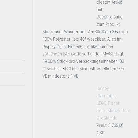
diesem Artikel
mit
Beschreibung
zum Produkt.
Microfaser Wundertuch 2er 30x30cm 2 Farben
100% Polyester , bei 40° waschbar. Alles im
Display mit 15 Einheiten. Artikelnummer
vorhanden EAN Code vorhanden MwSt. zzgl.
19,00 % Stück pro Verpackungseinheiten: 30
Gewicht in KG 0.001 Mindestbestellmenge in
VE mindestens 1 VE
Disney,
Playmobile,
LEGO, Fisher
Price Mixpaletten
Großhandel
Preis: 3.765,00
GBP