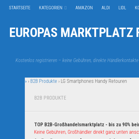
STARTSEITE
KATEGORIEN
AMAZON
ALDI
LIDL
K
EUROPAS MARKTPLATZ F
Kostenlos registrieren – keine Gebühren, direkte Händlerkontakte
»
›
B2B Produkte
›
LG Smartphones Handy Retouren
B2B PRODUKTE
TOP B2B-Großhandelsmarktplatz - bis zu 90% bei
Keine Gebühren, Großhändler direkt ganz unten ansc