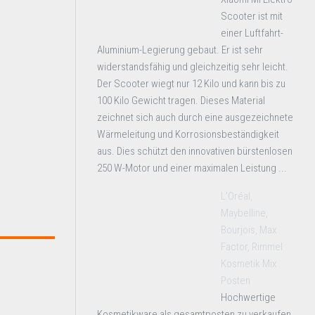
Scooter ist mit
einer Luftfahrt-
Aluminium-Legierung gebaut. Er ist sehr
widerstandsfähig und gleichzeitig sehr leicht.
Der Scooter wiegt nur 12 Kilo und kann bis zu
100 Kilo Gewicht tragen. Dieses Material
zeichnet sich auch durch eine ausgezeichnete
Wärmeleitung und Korrosionsbeständigkeit
aus. Dies schützt den innovativen bürstenlosen
250 W-Motor und einer maximalen Leistung ...
L’Oréal,
Maybelline,
Bourjois, Max
Factor, Rimmel
Kosmetik Mix
Posten
Hochwertige
Kosmetikware als gesamtposten zu verkaufen.