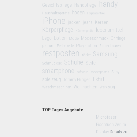
handy
Gesichtspflege
Handpflege
hosen
Haushaltsgeräte
Hygieneartikel
iPhone
jacken
jeans
Kerzen
Körperpflege
lebensmittel
Küchengeräte
Lego
Lotion
Modeschmuck
Mode
Ohrringe
Playstation
parfüm
Perlenkette
Ralph Lauren
restposten
Samsung
röcke
Schuhe
Seife
Schmuckset
smartphone
Sony
software
sonderposten
t shirt
spielzeug
Tommy Hilfiger
Weihnachten
Waschmaschinen
Werkzeug
TOP Tages Angebote
Microfaser
Fischtuch 2er im
Display
Details zu