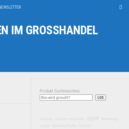
NEWSLETTER
N IM GROSSHANDEL
Produkt Suchmaschine
LOS
apple
Amazon
amazon restposten
Bekleidung
Damenschuhe
Collier
fashion