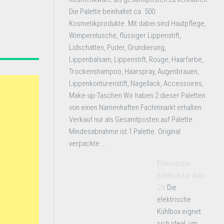
Die Palette beinhaltet ca. 500
Kosmetikprodukte. Mit dabei sind Hautpflege,
Wimperntusche, flüssiger Lippenstift,
Lidschatten, Puder, Grundierung,
Lippenbalsam, Lippenstift, Rouge, Haarfarbe,
Trockenshampoo, Haarspray, Augenbrauen,
Lippenkonturenstift, Nagellack, Accessoires,
Make-up-Taschen Wir haben 2 dieser Paletten
von einen Namenhaften Fachmnarkt erhalten.
Verkauf nur als Gesamtposten auf Palette.
Mindesabnahme ist 1 Palette. Original
verpackte ...
Elektrische
Kühlbox für Auto
25l
Die
elektrische
Kühlbox eignet
sich ideal, um