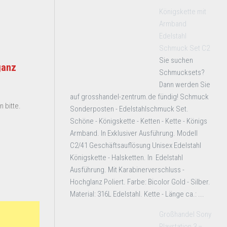
Königskette mit
Armband
Edelstahl
Schmuck Set C2
Sie suchen
ganz
Schmucksets?
Dann werden Sie
auf grosshandel-zentrum.de fündig! Schmuck
 bitte.
Sonderposten - Edelstahlschmuck Set.
Schöne - Königskette - Ketten - Kette - Königs
Armband. In Exklusiver Ausführung. Modell
C2/41 Geschäftsauflösung Unisex Edelstahl
Königskette - Halsketten. In Edelstahl
Ausführung. Mit Karabinerverschluss -
Hochglanz Poliert. Farbe: Bicolor Gold - Silber.
Material: 316L Edelstahl. Kette - Länge ca.: ...
Großhandel Sony
Playstation 3 –