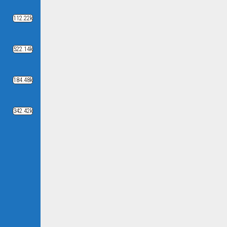
112.22k
522.14k
184.48k
342.42k