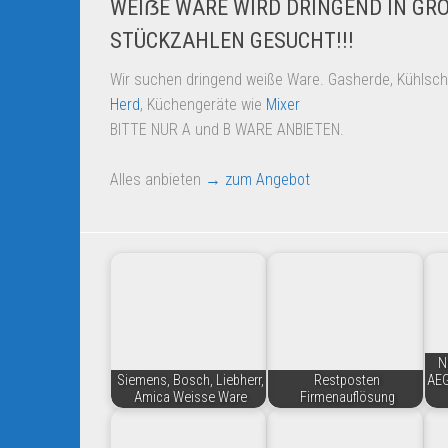
WEIẞE WARE WIRD DRINGEND IN GR
STÜCKZAHLEN GESUCHT!!!
Wir suchen dringend weiße Ware. Gasherde, Kühlsc
Herd
, Küchengeräte wie
Mixer
BITTE NUR A und B WARE ANBIETEN.
Alles anbieten
→ zum Angebot
N
Siemens, Bosch, Liebherr,
Restposten
AEG
Amica Weisse Ware
Firmenauflösung