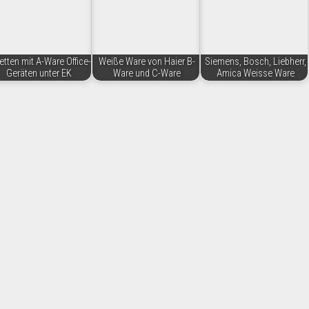
etten mit A-Ware Office-
Weiße Ware von Haier B-
Siemens, Bosch, Liebherr,
Geräten unter EK
Ware und C-Ware
Amica Weisse Ware