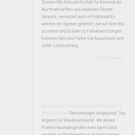
Spinner Mix Airbrush Perfekt für Karneval als
Wurfmaterial Neu und unbenutzt Einzeln
Verpack, vereinzelt auch in Polybeutel Es
werden die Spinner geliefert, die auf dem Bild
zu sehen sind Es kann zu Farbabweichungen
kommen falls eine Farbe mal Ausverkauft sein
sollte. Lieferumfang: ...
Heute Neuware
Haushaltskleingeräte Retouren Palettenware
Wiederverkauf
Retourenjäger aufgepasst. Top
Angebot für Wiederverkäufer. Mit diesen
Posten Haushaltsgeräten kann bares Geld
verdient im Wiederverkauf verdient werden.