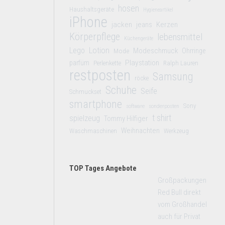
hosen
Haushaltsgeräte
Hygieneartikel
iPhone
jacken
jeans
Kerzen
Körperpflege
lebensmittel
Küchengeräte
Lego
Lotion
Modeschmuck
Mode
Ohrringe
Playstation
parfüm
Perlenkette
Ralph Lauren
restposten
Samsung
röcke
Schuhe
Seife
Schmuckset
smartphone
Sony
software
sonderposten
t shirt
spielzeug
Tommy Hilfiger
Weihnachten
Waschmaschinen
Werkzeug
TOP Tages Angebote
Großpackungen
Red Bull direkt
vom Großhandel
auch für Privat