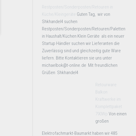
Restposten/Sonderposten/Retouren in
Küche/Kleingeräte
Guten Tag, wir von
Shkhandel4 suchen
Restposten/Sonderposten/Retouren/Paletten
in Haushalt/Küchen Klein Geräte als ein neuer
Startup Händler suchen wir Lieferanten die
Zuverlässig sind und gleichzeitig gute Ware
liefern. Bitte Kontaktieren sie uns unter
michaelbok@t-online.de Mit freundlichen
Grüßen Shkhandel4
Retourware
Balkon
Kraftwerke im
Komplettpaket
790Wp
Von einen
großen
Elektrofachmarkt-Baumarkt haben wir 485