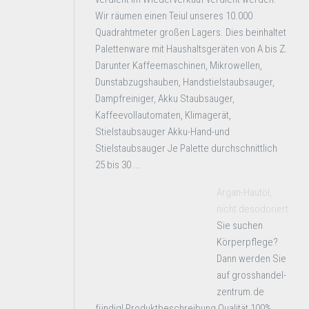
Wir räumen einen Teiul unseres 10.000
Quadrahtmeter großen Lagers. Dies beinhaltet
Palettenware mit Haushaltsgeräten von A bis Z.
Darunter Kaffeemaschinen, Mikrowellen,
Dunstabzugshauben, Handstielstaubsauger,
Dampfreiniger, Akku Staubsauger,
Kaffeevollautomaten, Klimagerät,
Stielstaubsauger Akku-Hand-und
Stielstaubsauger Je Palette durchschnittlich
25 bis 30 ...
Argan-Hautöl,
nicht desodoriert
Sie suchen
Körperpflege?
Dann werden Sie
auf grosshandel-
zentrum.de
fündig! Produktbeschreibung Qualität 100%