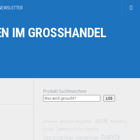
NEWSLETTER
N IM GROSSHANDEL
Produkt Suchmaschine
LOS
apple
Amazon
amazon restposten
Bekleidung
Damenschuhe
Collier
fashion
handy
Gesichtspflege
Handpflege