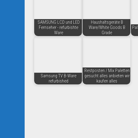
SAMSUNG LCD und LED
Haushaltsgeräte B
Fernseher - refurbishte
Ware/White Goods B
Pal
Ware
Grade
Restposten / Mix Paletten
Samsung TV B-Ware
gesucht alles anbieten wir
refurbished
kaufen alles