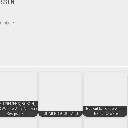
OSSEN
hränke,
E
EU SIEMENS, BOSCH,
 Weisse Ware Neuware
Babyartikel Kinderwagen
Restposten
SIEMENSBOSCHAEG
Retour C-Ware