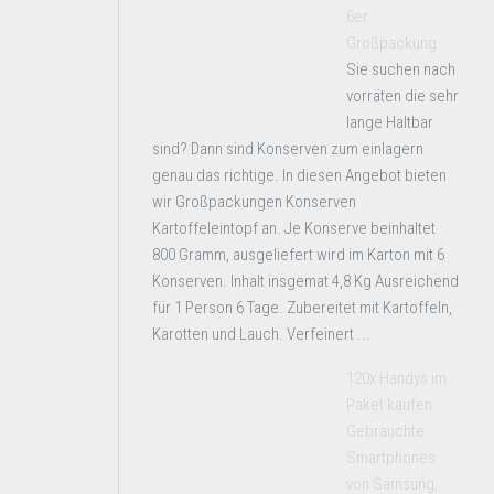
6er
Großpackung
Sie suchen nach
vorräten die sehr
lange Haltbar
sind? Dann sind Konserven zum einlagern
genau das richtige. In diesen Angebot bieten
wir Großpackungen Konserven
Kartoffeleintopf an. Je Konserve beinhaltet
800 Gramm, ausgeliefert wird im Karton mit 6
Konserven. Inhalt insgemat 4,8 Kg Ausreichend
für 1 Person 6 Tage. Zubereitet mit Kartoffeln,
Karotten und Lauch. Verfeinert ...
120x Handys im
Paket kaufen:
Gebrauchte
Smartphones
von Samsung,