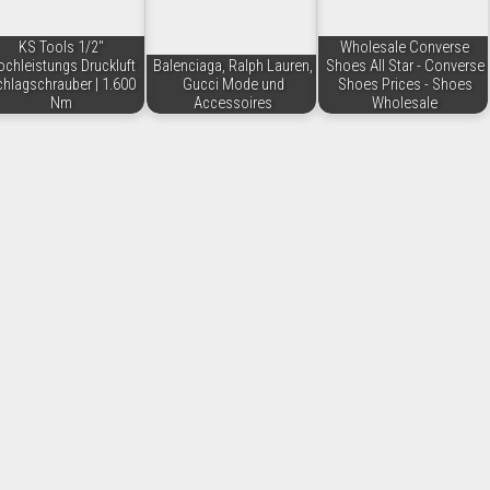
KS Tools 1/2"
Wholesale Converse
chleistungs Druckluft
Balenciaga, Ralph Lauren,
Shoes All Star - Converse
hlagschrauber | 1.600
Gucci Mode und
Shoes Prices - Shoes
Nm
Accessoires
Wholesale