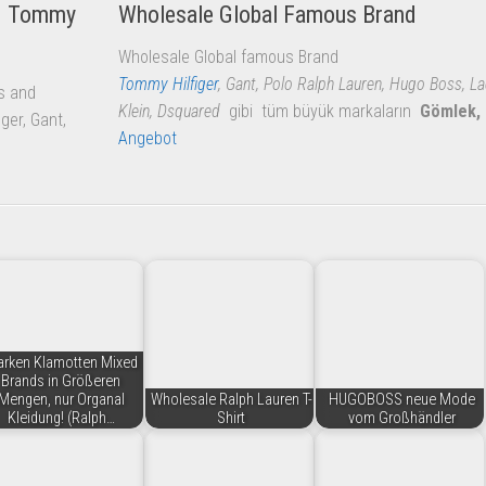
 – Tommy
Wholesale Global Famous Brand
Wholesale Global famous Brand
Tommy Hilfiger
, Gant, Polo Ralph Lauren, Hugo Boss, La
ts and
Klein, Dsquared
gibi tüm büyük markaların
Gömlek,
ger, Gant,
Angebot
rken Klamotten Mixed
Brands in Größeren
Mengen, nur Organal
Wholesale Ralph Lauren T-
HUGOBOSS neue Mode
Kleidung! (Ralph…
Shirt
vom Großhändler