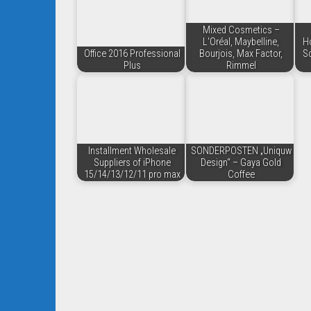
Mixed Cosmetics –
L'Oréal, Maybelline,
Ho
Office 2016 Professional
Bourjois, Max Factor,
Sc
Plus
Rimmel
Installment Wholesale
SONDERPOSTEN „Uniquw
Suppliers of iPhone
Design“ – Gaya Gold
15/14/13/12/11 pro max
Coffee