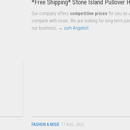
*Free Shipping* Stone Island Pullover 
Our company offers
competitive prices
for you so 
compete with rivals. We are looking for long-term par
.
our business,
→ zum Angebot
FASHION & MODE
17 AUG., 2022