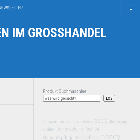
NEWSLETTER
N IM GROSSHANDEL
Produkt Suchmaschine
LOS
apple
Amazon
amazon restposten
Bekleidung
Damenschuhe
Collier
fashion
handy
Gesichtspflege
Handpflege