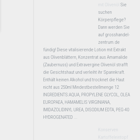
mit Olivenöl
Sie
suchen
Körperpflege?
Dann werden Sie
auf grosshandel-
zentrum.de
fündig! Diese vitalisierende Lotion mit Extrakt
aus Olivenblättern, Konzentrat aus Amamalide
(Zaubernuss) und Extravergine Olivenöl strafft
die Gesichtshaut und verleiht ihr Spannkraft.
Enthält keinen Alkohol und trocknet die Haut
nicht aus 250ml Mindestbestellmenge 12
INGREDIENTS:AQUA, PROPYLENE GLYCOL, OLEA
EUROPAEA, HAMAMELIS VIRGINIANA,
IMIDAZOLIDINYL UREA, DISODIUM EDTA, PEG-40
HYDROGENATED ...
Konserven
Kartoffeleintopf