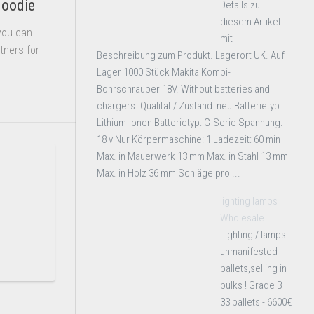
Hoodie
Details zu
diesem Artikel
you can
mit
tners for
Beschreibung zum Produkt. Lagerort UK. Auf
Lager 1000 Stück Makita Kombi-
Bohrschrauber 18V. Without batteries and
chargers. Qualität / Zustand: neu Batterietyp:
Lithium-Ionen Batterietyp: G-Serie Spannung:
18 v Nur Körpermaschine: 1 Ladezeit: 60 min
Max. in Mauerwerk 13 mm Max. in Stahl 13 mm
Max. in Holz 36 mm Schläge pro ...
lighting lamps
Wholesale
Lighting / lamps
unmanifested
pallets,selling in
bulks ! Grade B
33 pallets - 6600€