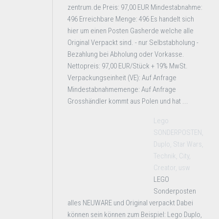
zentrum.de Preis: 97,00 EUR Mindestabnahme:
496 Erreichbare Menge: 496 Es handelt sich
hier um einen Posten Gasherde welche alle
Original Verpackt sind. - nur Selbstabholung -
Bezahlung bei Abholung oder Vorkasse.
Nettopreis: 97,00 EUR/Stück + 19% MwSt.
Verpackungseinheit (VE): Auf Anfrage
Mindestabnahmemenge: Auf Anfrage
Grosshändler kommt aus Polen und hat ...
Lego
SONDERPOSTEN,
Duplo, Star Wars,
Technik, City,
Creator, usw
LEGO
Sonderposten
alles NEUWARE und Original verpackt Dabei
können sein können zum Beispiel: Lego Duplo,