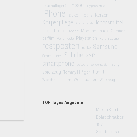
hosen
Haushaltsgeräte
Hygieneartikel
iPhone
jacken
jeans
Kerzen
Körperpflege
lebensmittel
Küchengeräte
Lego
Lotion
Modeschmuck
Mode
Ohrringe
Playstation
parfüm
Perlenkette
Ralph Lauren
restposten
Samsung
röcke
Schuhe
Seife
Schmuckset
smartphone
Sony
software
sonderposten
t shirt
spielzeug
Tommy Hilfiger
Weihnachten
Waschmaschinen
Werkzeug
TOP Tages Angebote
Makita Kombi-
Bohrschrauber
18V
Sonderposten