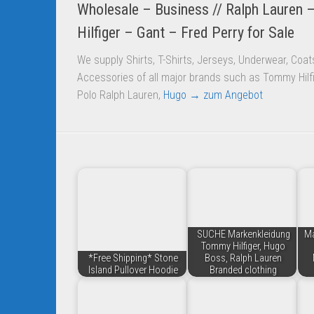
Wholesale – Business // Ralph Lauren
Hilfiger – Gant – Fred Perry for Sale
We supply Shirts, T-Shirts, Jerseys, Underwear, Coa
Accessories of all major brands such as Tommy Hilfi
Polo Ralph Lauren,
Hugo
→ zum Angebot
SUCHE Markenkleidung
Ma
Tommy Hilfiger, Hugo
*Free Shipping* Stone
Boss, Ralph Lauren
Island Pullover Hoodie
Branded clothing