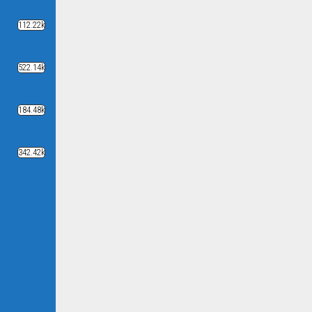
112.22k
522.14k
184.48k
342.42k