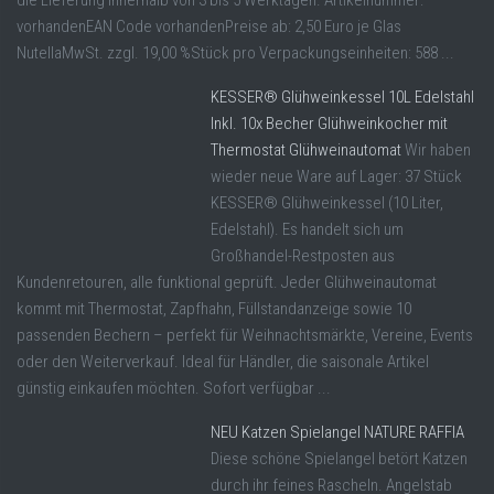
die Lieferung innerhalb von 3 bis 5 Werktagen. Artikelnummer:
vorhandenEAN Code vorhandenPreise ab: 2,50 Euro je Glas
NutellaMwSt. zzgl. 19,00 %Stück pro Verpackungseinheiten: 588 ...
KESSER® Glühweinkessel 10L Edelstahl
Inkl. 10x Becher Glühweinkocher mit
Thermostat Glühweinautomat
Wir haben
wieder neue Ware auf Lager: 37 Stück
KESSER® Glühweinkessel (10 Liter,
Edelstahl). Es handelt sich um
Großhandel-Restposten aus
Kundenretouren, alle funktional geprüft. Jeder Glühweinautomat
kommt mit Thermostat, Zapfhahn, Füllstandanzeige sowie 10
passenden Bechern – perfekt für Weihnachtsmärkte, Vereine, Events
oder den Weiterverkauf. Ideal für Händler, die saisonale Artikel
günstig einkaufen möchten. Sofort verfügbar ...
NEU Katzen Spielangel NATURE RAFFIA
Diese schöne Spielangel betört Katzen
durch ihr feines Rascheln. Angelstab