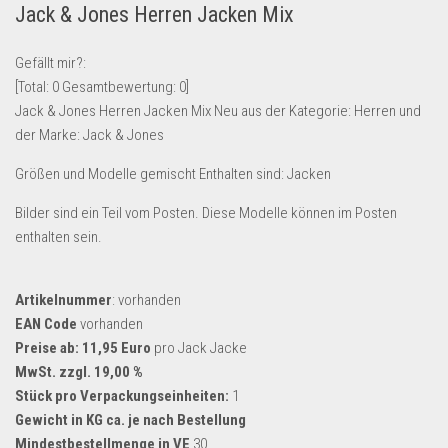
Jack & Jones Herren Jacken Mix
Lebensmittel & Getränke
Multimedia & Elektro
Gefällt mir?:
[Total:
0
Gesamtbewertung:
0
]
Münzen
Jack & Jones Herren Jacken Mix Neu aus der Kategorie: Herren und
Spielzeug & Games
der Marke: Jack & Jones
Schuhe & Accessoires
Größen und Modelle gemischt Enthalten sind: Jacken
Sport & Freizeit
Bilder sind ein Teil vom Posten. Diese Modelle können im Posten
Uhren & Schmuck
enthalten sein.
Wohnen & Einrichten
Restposten-Angebote
Artikelnummer
: vorhanden
Restposten für Privatpersonen
EAN Code
vorhanden
Preise ab: 11,95 Euro
pro Jack Jacke
eBay Restposten kaufen
MwSt. zzgl. 19,00 %
Sonderposten-Angebote
Stück pro Verpackungseinheiten:
1
Gewicht in KG ca. je nach Bestellung
Saison & Eventprodkte
Mindestbestellmenge in VE
30