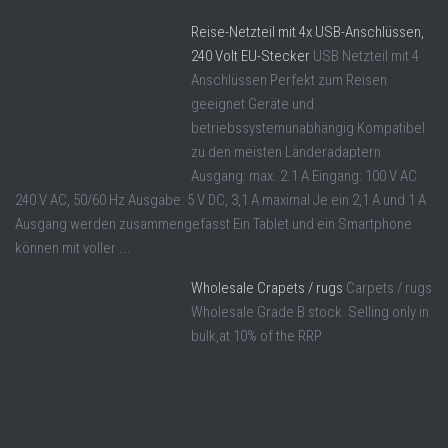
Reise-Netzteil mit 4x USB-Anschlüssen,
240 Volt EU-Stecker
USB Netzteil mit 4
Anschlüssen Perfekt zum Reisen
geeignet Geräte und
betriebssystemunabhängig Kompatibel
zu den meisten Länderadaptern
Ausgang: max. 2.1 A Eingang: 100 V AC
240 V AC, 50/60 Hz Ausgabe: 5 V DC, 3,1 A maximal Je ein 2,1 A und 1 A
Ausgang werden zusammengefasst Ein Tablet und ein Smartphone
können mit voller ...
Wholesale Crapets / rugs
Carpets / rugs
Wholesale Grade B stock Selling only in
bulk,at 10% of the RRP