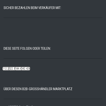
SICHER BEZAHLEN BEIM VERKÄUFER MIT:
DIESE SEITE FOLGEN ODER TEILEN:
112.22k
522.14k
184.48k
342.42k
ÜBER DIESEN B2B-GROSSHÄNDLER MARKTPLATZ