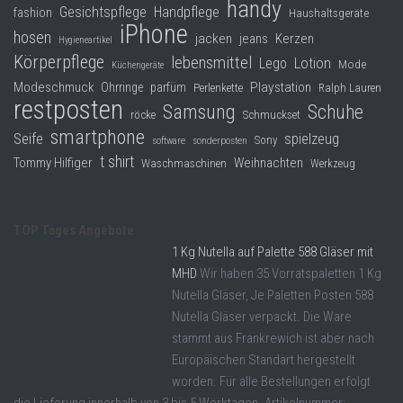
handy
Gesichtspflege
Handpflege
fashion
Haushaltsgeräte
iPhone
hosen
jacken
jeans
Kerzen
Hygieneartikel
Körperpflege
lebensmittel
Lego
Lotion
Mode
Küchengeräte
Modeschmuck
Playstation
Ohrringe
parfüm
Perlenkette
Ralph Lauren
restposten
Samsung
Schuhe
röcke
Schmuckset
smartphone
Seife
spielzeug
Sony
software
sonderposten
t shirt
Tommy Hilfiger
Weihnachten
Waschmaschinen
Werkzeug
TOP Tages Angebote
1 Kg Nutella auf Palette 588 Gläser mit
MHD
Wir haben 35 Vorratspaletten 1 Kg
Nutella Gläser, Je Paletten Posten 588
Nutella Gläser verpackt. Die Ware
stammt aus Frankrewich ist aber nach
Europäischen Standart hergestellt
worden. Für alle Bestellungen erfolgt