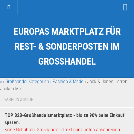
Startseite
EUROPAS MARKTPLATZ FÜR
Kategorien
Auto & Motorrad
REST- & SONDERPOSTEN IM
Drogerie & Tierbedarf
GROSSHANDEL
Fahrzeuge & Transport
Fashion & Mode
»
›
Großhandel Kategorien
›
Fashion & Mode
›
Jack & Jones Herren
Garten & Werkzeug
Jacken Mix
Geschäft, Büro & Schreibwaren
FASHION & MODE
Geschenkartikel
Haushaltswaren
TOP B2B-Großhandelsmarktplatz - bis zu 90% beim Einkauf
Handy und Smartphone
sparen.
Keine Gebühren, Großhändler direkt ganz unten anschreiben.
Kosmetik & Pflege