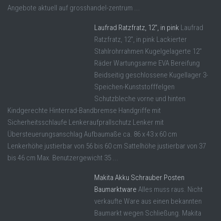
Angebote aktuell auf grosshandel-zentrum ...
Laufrad Ratzfratz, 12″, in pink
Laufrad
Ratzfratz, 12", in pink Lackierter
Stahlrohrrahmen Kugelgelagerte 12"
Räder Wartungsarme EVA Bereifung
Beidseitig geschlossene Kugellager 3-
Speichen-Kunststofffelgen
Schutzbleche vorne und hinten
Kindgerechte Hinterrad-Bandbremse Handgriffe mit
Sicherheitsschlaufe Lenkeraufprallschutz Lenker mit
Übersteuerungsanschlag Aufbaumaße ca. 86 x 43 x 60 cm
Lenkerhöhe justierbar von 56 bis 60 cm Sattelhöhe justierbar von 37
bis 46 cm Max. Benutzergewicht 35 ...
Makita Akku Schrauber Posten
Baumarktware
Alles muss raus. Nicht
verkaufte Ware aus einen bekannten
Baumarkt wegen Schließung. Makita