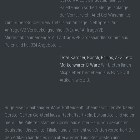
Gel 66 WA EUR Mindestabnahme: 1
Palette auch sortiert Menge: solange
der Vorrat reicht Ariel Gel Waschmittel
zum Super-Sonderpreis. Details auf Anfrage. Nettopreis: Auf
Anfrage/VB Verpackungseinheit (VE): Auf Anfrage/VB
Mindestabnahmemenge: Auf Anfrage/VB Grosshändler kommt aus
Polen und hat 334 Angebote ...
Tefal, Kärcher, Bosch, Philips, AEG… etc.
Markenwaren B-Ware
Wir bieten Ihnen
Mixpaletten bestehend aus NON FOOD
Artikeln, wie z.B.:
BügeleisenStaubsaugernMixerFritteusenKüchenmaschinenWerkzeugen
GerätenGarten GerätenHauswirtschaftsartikeln, Büroartikel und vielem
mehr… Die Paletten stammen direkt aus erster Hand von bekannten
deutschen Discounter Filialen und sind nicht von Dritten vorsortiert.Bei
den Artikeln handelt es sich überwiegend aus Restposten und