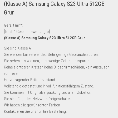
(Klasse A) Samsung Galaxy S23 Ultra 512GB
Lebensmittel & Getränke
Grün
Multimedia & Elektro
Münzen
Gefällt mir?:
[Total:
1
Gesamtbewertung:
5
]
Spielzeug & Games
(Klasse A) Samsung Galaxy S23 Ultra 512GB Grün
Schuhe & Accessoires
Sie sind Klasse A
Sport & Freizeit
Sie werden fair verwendet. Sehr geringe Gebrauchsspuren.
Uhren & Schmuck
Sie sehen aus wie neu, sehr wenige Gebrauchsspuren.
Keine sichtbaren Kratzer, keine Bildschirmschäden, kein Austausch
Wohnen & Einrichten
von Teilen.
Restposten-Angebote
Hervorragender Batteriezustand
Restposten für Privatpersonen
Vollständig getestet und in voll funktionsfähigem Zustand.
Sie kommen mit Originalverpackung und allem Zubehör.
eBay Restposten kaufen
Sie sind für jedes Netzwerk freigeschaltet.
Sonderposten-Angebote
Wir haben alle gewünschten Farben
Saison & Eventprodkte
Kontaktieren Sie uns für Ihre Bestellung.