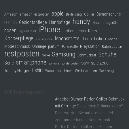
apple
Damenschuhe
Collier
Amazon
amazon restposten
Bekleidung
handy
Gesichtspflege
Handpflege
fashion
Haushaltsgeräte
iPhone
hosen
jacken
jeans
Kerzen
Hygieneartikel
Körperpflege
lebensmittel
Lego
Lotion
Mode
Küchengeräte
Modeschmuck
Playstation
Ohrringe
parfüm
Perlenkette
Ralph Lauren
restposten
Samsung
Schuhe
röcke
Schmuckset
smartphone
Seife
spielzeug
Sony
software
sonderposten
t shirt
Tommy Hilfiger
Weihnachten
Waschmaschinen
Werkzeug
TOP Tages Angebote
Angebot Blumen Perlen Collier Schmuck
mit Ohrringe
Sie suchen Schmucksets?
Dann werden Sie auf grosshandel-
zentrum.de fündig! Sonderposten
Perlen Ketten - Collier mit Blumen