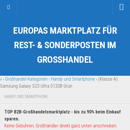
Startseite
EUROPAS MARKTPLATZ FÜR
Kategorien
Auto & Motorrad
REST- & SONDERPOSTEN IM
Drogerie & Tierbedarf
GROSSHANDEL
Fahrzeuge & Transport
Fashion & Mode
»
›
Großhandel Kategorien
›
Handy und Smartphone
›
(Klasse A)
Garten & Werkzeug
Samsung Galaxy S23 Ultra 512GB Grün
Geschäft, Büro & Schreibwaren
HANDY UND SMARTPHONE
Geschenkartikel
Haushaltswaren
TOP B2B-Großhandelsmarktplatz - bis zu 90% beim Einkauf
Handy und Smartphone
sparen.
Keine Gebühren, Großhändler direkt ganz unten anschreiben.
Kosmetik & Pflege