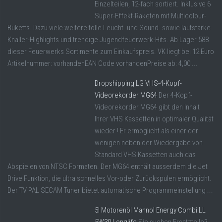
Einzelteilen, 12-fach sortiert. Inklusive 6
Super-Effekt-Raketen mit Multicolour-
Buketts. Dazu viele weitere tolle Leucht- und Sound- sowie lautstarke
Knaller-Highlights und trendige Jugendfeuerwerk-Hits. Ab Lager 588
dieser Feuerwerks Sortimente zum Einkaufspreis. VK liegt bei 12 Euro
Artikelnummer: vorhandenEAN Code vorhandenPreise ab: 4,00 ...
Dropshipping LG VHS-4-Kopf-
Videorekorder MG64
Der 4-Kopf-
Videorekorder MG64 gibt den Inhalt
Ihrer VHS Kassetten in optimaler Qualität
wieder ! Er ermöglicht als einer der
wenigen neben der Wiedergabe von
Standard VHS Kassetten auch das
Abspielen von NTSC Formaten. Der MG64 enthält ausserdem die Jet
Drive Funktion, die ultra schnelles Vor-oder Zurückspulen ermöglicht.
Der TV PAL SECAM Tuner bietet automatische Programmeinstellung ...
5l Motorenöl Mannol Energy Combi LL