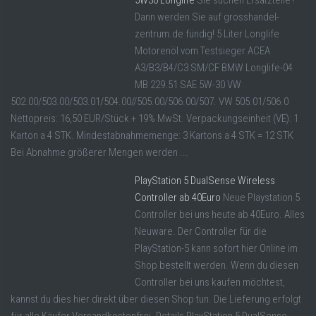
5W30 Longlife
Sie suchen Ersatzteile?
Dann werden Sie auf grosshandel-
zentrum.de fündig! 5 Liter Longlife
Motorenöl vom Testsieger ACEA
A3/B3/B4/C3 SM/CF BMW Longlife-04
MB 229.51 SAE 5W-30 VW
502.00/503.00/503.01/504.00//505.00/506.00/507. VW 505.01/506.0
Nettopreis: 16,50 EUR/Stück + 19% MwSt. Verpackungseinheit (VE): 1
Karton a 4 STK. Mindestabnahmemenge: 3 Kartons a 4 STK = 12 STK
Bei Abnahme größerer Mengen werden ...
PlayStation 5 DualSense Wireless
Controller ab 40Euro
Neue Playstation 5
Controller bei uns heute ab 40Euro. Alles
Neuware. Der Controller für die
PlayStation-5 kann sofort hier Online im
Shop bestellt werden. Wenn du diesen
Controller bei uns kaufen möchtest,
kannst du dies hier direkt über diesen Shop tun. Die Lieferung erfolgt