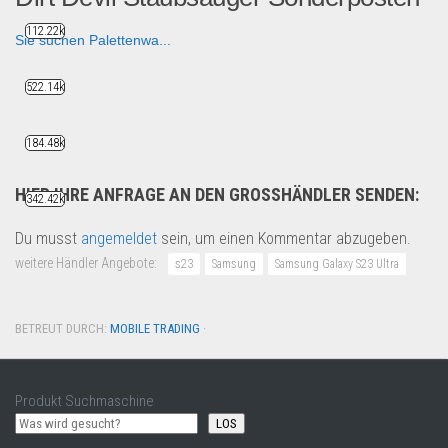
112.22k
Sie suchen Palettenwa...
B2B Produkte
522.14k
184.48k
HIER IHRE ANFRAGE AN DEN GROSSHÄNDLER SENDEN:
342.42k
Du musst
angemeldet
sein, um einen Kommentar abzugeben.
weitere Händler Angebote:
s23
Samsung
Samsung Galaxy S23 Ultra
BETREUT DURCH:
MOBILE TRADING
·
Produkt Suchmaschine
LOS