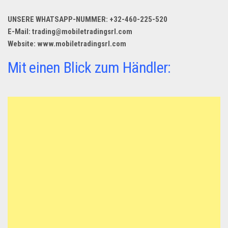
Dropshipping-Produkte
UNSERE WHATSAPP-NUMMER: +32-460-225-520
B2B Produkte
E-Mail: trading@mobiletradingsrl.com
Grosshandel
Website: www.mobiletradingsrl.com
Amazon
Mit einen Blick zum Händler:
Aldi
Lidl
Kostenlos verkaufen
Anmelden
Kostenlos Registrieren
Newsletter