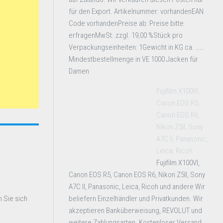
für den Export. Artikelnummer: vorhandenEAN
Code vorhandenPreise ab: Preise bitte
erfragenMwSt. zzgl. 19,00 %Stück pro
Verpackungseinheiten: 1Gewicht in KG ca. ……
Mindestbestellmenge in VE 1000 Jacken für
Damen
Fujifilm X100VI,
Canon EOS R5,
Canon EOS R6,
Nikon Z5II, Sony
A7C II, Panasonic,
Leica, Ricoh
Fujifilm X100VI,
Canon EOS R5, Canon EOS R6, Nikon Z5II, Sony
A7C II, Panasonic, Leica, Ricoh und andere Wir
beliefern Einzelhändler und Privatkunden. Wir
 Sie sich
akzeptieren Banküberweisung, REVOLUT und
weitere Zahlungsarten. Kostenloser Versand