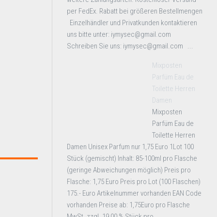
per FedEx. Rabatt bei größeren Bestellmengen
Einzelhändler und Privatkunden kontaktieren
uns bitte unter: iymysec@gmail.com
Schreiben Sie uns: iymysec@gmail.com ...
Mixposten
Parfüm Eau de
Toilette Herren
Damen
Mixposten
Parfüm Eau de
Toilette Herren
Damen Unisex Parfum nur 1,75 Euro 1Lot 100
Stück (gemischt) Inhalt: 85-100ml pro Flasche
(geringe Abweichungen möglich) Preis pro
Flasche: 1,75 Euro Preis pro Lot (100 Flaschen)
175.- Euro Artikelnummer vorhanden EAN Code
vorhanden Preise ab: 1,75Euro pro Flasche
MwSt. zzgl. 19,00 % Stück pro