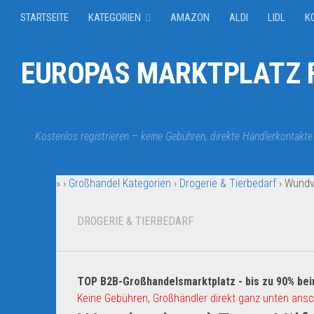
STARTSEITE
KATEGORIEN
AMAZON
ALDI
LIDL
K
EUROPAS MARKTPLATZ F
Kostenlos registrieren – keine Gebühren, direkte Händlerkontakte
»
›
Großhandel Kategorien
›
Drogerie & Tierbedarf
›
Wundve
DROGERIE & TIERBEDARF
TOP B2B-Großhandelsmarktplatz - bis zu 90% bei
Keine Gebühren, Großhändler direkt ganz unten ansc