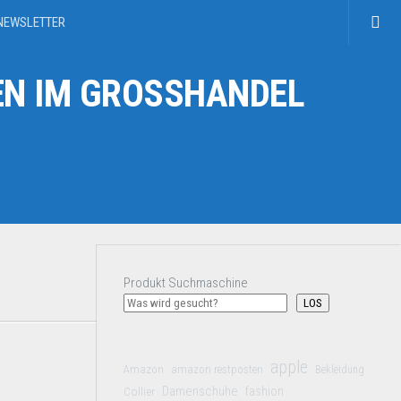
NEWSLETTER
N IM GROSSHANDEL
Produkt Suchmaschine
LOS
apple
Amazon
amazon restposten
Bekleidung
Damenschuhe
Collier
fashion