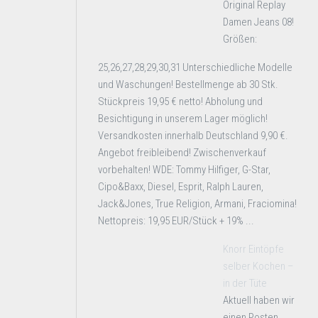
Original Replay
Damen Jeans 08!
Größen:
25,26,27,28,29,30,31 Unterschiedliche Modelle
und Waschungen! Bestellmenge ab 30 Stk.
Stückpreis 19,95 € netto! Abholung und
Besichtigung in unserem Lager möglich!
Versandkosten innerhalb Deutschland 9,90 €.
Angebot freibleibend! Zwischenverkauf
vorbehalten! WDE: Tommy Hilfiger, G-Star,
Cipo&Baxx, Diesel, Esprit, Ralph Lauren,
Jack&Jones, True Religion, Armani, Fraciomina!
Nettopreis: 19,95 EUR/Stück + 19% ...
Knorr Eintöpfe
selber Kochen –
in der Tüte
Aktuell haben wir
einen Posten