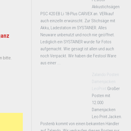
Akkustichsägen
PSC 420 EB Li 18-Plus CARVEX an. VERkauf
auch einzelln erwünscht. Zur Stichsäge mit
Akku, Ladestation im SYSTAINER. Alles
Neuware unbenutzt und noch nie geöffnet.
ganz
Lediglich ein SYSTAINER wurde für Fotos
aufgemacht. Wie gesagt ist allen und auch
noch Verpackt. Wir haben die Festool Ware
 bitte.
aus einer ...
Zalando Posten
Damenjacken
LeoPrint
Großer
Posten mit
12.000
Damenjacken
Leo Print Jacken.
Postenb kommt von einen bekannten Händler
auf Zalando. Wir verkaufen diesen Posten nur