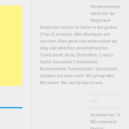
Wiederverkäufen
haben hier die
Möglichkeit
Restposten Schuhe für Damen in den größen
37 bis 42 zu kaufen. Alles Mischware und
unsortiert. Kann gerne zum weiterverkauf auf
eBay oder ähnliches verwendet werden.
Schnürstiefel, Boots, Stiefeletten, Cowboy
Stiefel, Kurzstiefel, Freizeitstiefel,
Busniesschuhe, Freizeitschuhe, Sportschuhe,
Sandalen und vieles mehr. Wie gesagt alles
Mischware. Hier und da kann es sein ...
15 Stück Festool
Akku-
Pendelstichsäge
wir bieten hier 15
NEU unbenutze
Festool