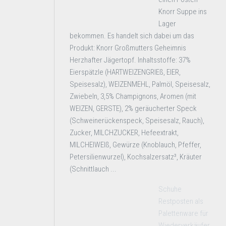
Knorr Suppe ins
Lager
bekommen. Es handelt sich dabei um das
Produkt: Knorr Großmutters Geheimnis
Herzhafter Jägertopf. Inhaltsstoffe: 37%
Eierspätzle (HARTWEIZENGRIEß, EIER,
Speisesalz), WEIZENMEHL, Palmöl, Speisesalz,
Zwiebeln, 3,5% Champignons, Aromen (mit
WEIZEN, GERSTE), 2% geräucherter Speck
(Schweinerückenspeck, Speisesalz, Rauch),
Zucker, MILCHZUCKER, Hefeextrakt,
MILCHEIWEIß, Gewürze (Knoblauch, Pfeffer,
Petersilienwurzel), Kochsalzersatz³, Kräuter
(Schnittlauch ...
Schuhe
Restposten als
Palettenware für
Wiederverkäufer