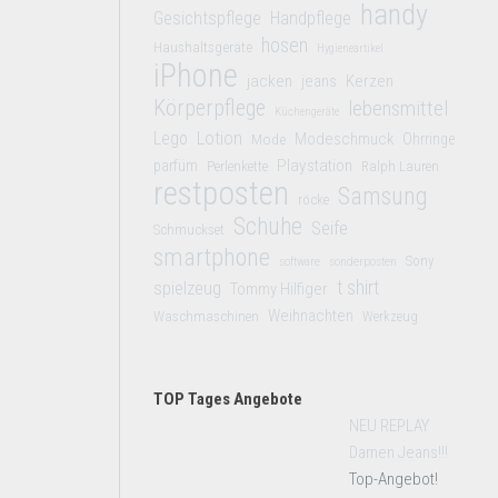
handy
Gesichtspflege
Handpflege
hosen
Haushaltsgeräte
Hygieneartikel
iPhone
jacken
jeans
Kerzen
Körperpflege
lebensmittel
Küchengeräte
Lego
Lotion
Modeschmuck
Mode
Ohrringe
Playstation
parfüm
Perlenkette
Ralph Lauren
restposten
Samsung
röcke
Schuhe
Seife
Schmuckset
smartphone
Sony
software
sonderposten
t shirt
spielzeug
Tommy Hilfiger
Weihnachten
Waschmaschinen
Werkzeug
TOP Tages Angebote
NEU REPLAY
Damen Jeans!!!
Top-Angebot!