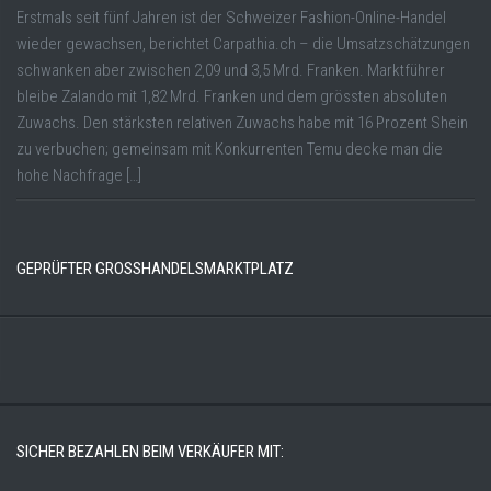
Erstmals seit fünf Jahren ist der Schweizer Fashion-Online-Handel
wieder gewachsen, berichtet Carpathia.ch – die Umsatzschätzungen
schwanken aber zwischen 2,09 und 3,5 Mrd. Franken. Marktführer
bleibe Zalando mit 1,82 Mrd. Franken und dem grössten absoluten
Zuwachs. Den stärksten relativen Zuwachs habe mit 16 Prozent Shein
zu verbuchen; gemeinsam mit Konkurrenten Temu decke man die
hohe Nachfrage […]
GEPRÜFTER GROSSHANDELSMARKTPLATZ
SICHER BEZAHLEN BEIM VERKÄUFER MIT: