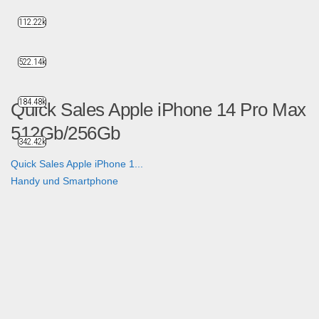
112.22k
522.14k
184.48k
Quick Sales Apple iPhone 14 Pro Max
512Gb/256Gb
342.42k
Quick Sales Apple iPhone 1...
Handy und Smartphone