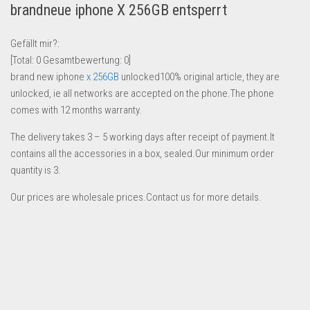
brandneue iphone X 256GB entsperrt
Lebensmittel & Getränke
Multimedia & Elektro
Gefällt mir?:
[Total:
0
Gesamtbewertung:
0
]
Münzen
brand new iphone
x 256GB
unlocked100% original article, they are
Spielzeug & Games
unlocked, ie all networks are accepted on the phone.The phone
Schuhe & Accessoires
comes with 12 months warranty.
Sport & Freizeit
The delivery takes 3 – 5 working days after receipt of payment.It
contains all the accessories in a box, sealed.Our minimum order
Uhren & Schmuck
quantity is 3.
Wohnen & Einrichten
Our prices are wholesale prices.Contact us for more details.
Restposten-Angebote
Restposten für Privatpersonen
eBay Restposten kaufen
Sonderposten-Angebote
Saison & Eventprodkte