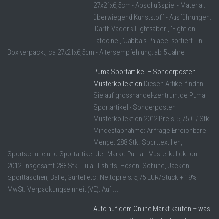
27x21x6,5cm - Abschußspiel - Material:
überwiegend Kunststoff - Ausführungen:
'Darth Vader's Lightsaber', 'Fight on
Tatooine', 'Jabba's Palace' sortiert - in
Box verpackt, ca 27x21x6,5cm - Altersempfehlung: ab 5 Jahre
Puma Sportartikel – Sonderposten
Musterkollektion
Diesen Artikel finden
Sie auf grosshandel-zentrum.de Puma
Sportartikel - Sonderposten
Musterkollektion 2012 Preis: 5,75 € / Stk.
Mindestabnahme: Anfrage Erreichbare
Menge: 288 Stk. Sporttextilien,
Sportschuhe und Sportartikel der Marke Puma - Musterkollektion
2012. Insgesamt 288 Stk. - u.a. T-shirts, Hosen, Schuhe, Jacken,
Sporttaschen, Bälle, Gürtel etc. Nettopreis: 5,75 EUR/Stück + 19%
MwSt. Verpackungseinheit (VE): Auf ...
Auto auf dem Online Markt kaufen – was