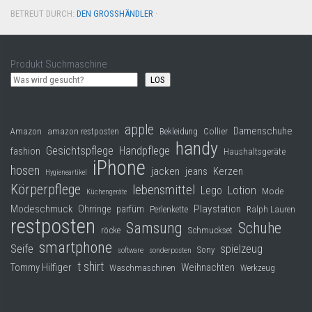
BETREUT DURCH:
DEN GROSSHÄNDLER
·
Produkt Suchmaschine
LOS
apple
Damenschuhe
Collier
Amazon
amazon restposten
Bekleidung
handy
Gesichtspflege
Handpflege
fashion
Haushaltsgeräte
iPhone
hosen
jacken
jeans
Kerzen
Hygieneartikel
Körperpflege
lebensmittel
Lego
Lotion
Mode
Küchengeräte
Modeschmuck
Playstation
Ohrringe
parfüm
Perlenkette
Ralph Lauren
restposten
Samsung
Schuhe
röcke
Schmuckset
smartphone
Seife
spielzeug
Sony
software
sonderposten
t shirt
Tommy Hilfiger
Weihnachten
Waschmaschinen
Werkzeug