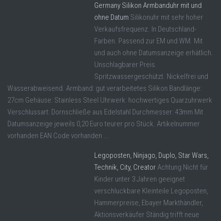
Germany Silikon Armbanduhr mit und
ohne Datum
Silikonuhr mit sehr hoher
Verkaufsfrequenz. In Deutschland-
Farben. Passend zur EM und WM. Mit
und auch ohne Datumsanzeige erhätlich.
Unschlagbarer Preis.
Spritzwassergeschützt. Nickelfrei und
Wasserabweisend. Armband: gut verarbeitetes Silikon Bandlänge:
27cm Gehäuse: Stainless Steel Uhrwerk: hochwertiges Quarzuhrwerk
Verschlussart: Dornschließe aus Edelstahl Durchmesser: 43mm Mit
Datumsanzeige jeweils 0,20 Euro teurer pro Stück. Artikelnummer
vorhanden EAN Code vorhanden ...
Legoposten, Ninjago, Duplo, Star Wars,
Technik, City, Creator
Achtung Nicht für
Kinder unter 3 Jahren geeignet
verschluckbare Kleinteile Legoposten,
Hammerpreise, Ebayer Markthändler,
Aktionsverkäufer Ständig trifft neue