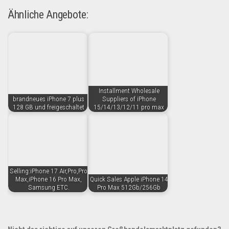
Ähnliche Angebote:
Installment Wholesale
brandneues iPhone 7 plus
Suppliers of iPhone
128 GB und freigeschaltet
15/14/13/12/11 pro max
Selling:iPhone 17 Air,Pro,Pro
Max,iPhone 16 Pro Max,
Quick Sales Apple iPhone 14
Samsung ETC.
Pro Max 512Gb/256Gb