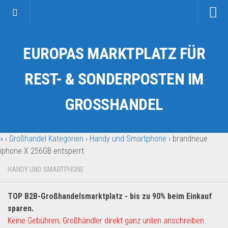
Startseite
EUROPAS MARKTPLATZ FÜR
Kategorien
Auto & Motorrad
REST- & SONDERPOSTEN IM
Drogerie & Tierbedarf
GROSSHANDEL
Fahrzeuge & Transport
Fashion & Mode
»
›
Großhandel Kategorien
›
Handy und Smartphone
›
brandneue
Garten & Werkzeug
iphone X 256GB entsperrt
Geschäft, Büro & Schreibwaren
HANDY UND SMARTPHONE
Geschenkartikel
Haushaltswaren
TOP B2B-Großhandelsmarktplatz - bis zu 90% beim Einkauf
Handy und Smartphone
sparen.
Keine Gebühren, Großhändler direkt ganz unten anschreiben.
Kosmetik & Pflege