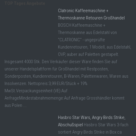
TOP Tages Angebote
Clatronic Kaffeemaschine +
Thermoskanne Retouren Großhandel
BOSCH Kaffeemaschine +
Thermoskanne aus Edelstahl von
"CLATRONIC" - ungeprüfte
Kundenretouren, 1 Modell, aus Edelstahl,
OVP, auber auf Paletten gestapelt.
Insgesamt 4000 Stk. Den Verkäufer dieser Ware finden Sie auf
unserer Handelsplattform für Großhandel mit Restposten,
Sonderposten, Kundenretouren, B-Waren, Palettenwaren, Waren aus
Insolvenzen. Nettopreis:3,99 EUR/Stück + 19%
MwSt.Verpackungseinheit (VE):Auf
AnfrageMindestabnahmemenge:Auf Anfrage Grosshändler kommt
aus Polen ...
Hasbro Star Wars, Angry Birds Strike,
Abschußspiel
Hasbro Star Wars 3-fach
sortiert Angry Birds Strike in Box ca