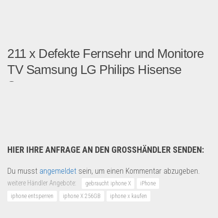
211 x Defekte Fernsehr und Monitore
TV Samsung LG Philips Hisense
Sony
Hier haben wir eine Charge...
Multimedia & Elektro
HIER IHRE ANFRAGE AN DEN GROSSHÄNDLER SENDEN:
Du musst
angemeldet
sein, um einen Kommentar abzugeben.
weitere Händler Angebote:
gebraucht iphone X
iPhone
iphone entsperren
iphone X 256GB
iphone x kaufen