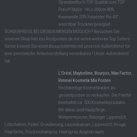
Spannbetttuch TOP Qualität zum TOP
Preis!!! Maße: 140 x 200cm 80%
Baumwolle 20% Polyester Bei 40°
waschbar Trocknergeeignet
SONDERPREISE BEI GROßEN MENGEN MÖGLICH !! Besuchen Sie
unseren Shop hier bei Restposten.de mit vielen weiteren Top Sellern
Gerne können Sie einen Besuchstermin mit unserem Außendienst für
eine persönliche Artikelvorstellung vereinbaren ! Unser Außendienst
hat ...
L’Oréal, Maybelline, Bourjois, Max Factor,
Rimmel Kosmetik Mix Posten
Hochwertige Kosmetikware als
gesamtposten zu verkaufen. Die Palette
beinhaltet ca. 500 Kosmetikprodukte.
Mit dabei sind Hautpflege,
Wimperntusche, flüssiger Lippenstift,
Lidschatten, Puder, Grundierung, Lippenbalsam, Lippenstift, Rouge,
Haarfarbe, Trockenshampoo, Haarspray, Augenbrauen,