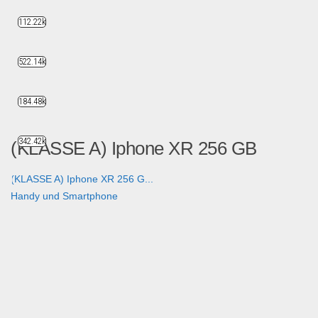
112.22k
522.14k
184.48k
342.42k
(KLASSE A) Iphone XR 256 GB
(KLASSE A) Iphone XR 256 G...
Handy und Smartphone