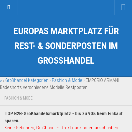
Startseite
EUROPAS MARKTPLATZ FÜR
Kategorien
Auto & Motorrad
REST- & SONDERPOSTEN IM
Drogerie & Tierbedarf
GROSSHANDEL
Fahrzeuge & Transport
Fashion & Mode
»
›
Großhandel Kategorien
›
Fashion & Mode
›
EMPORIO ARMANI
Garten & Werkzeug
Badeshorts verschiedene Modelle Restposten
Geschäft, Büro & Schreibwaren
FASHION & MODE
Geschenkartikel
Haushaltswaren
TOP B2B-Großhandelsmarktplatz - bis zu 90% beim Einkauf
Handy und Smartphone
sparen.
Keine Gebühren, Großhändler direkt ganz unten anschreiben.
Kosmetik & Pflege