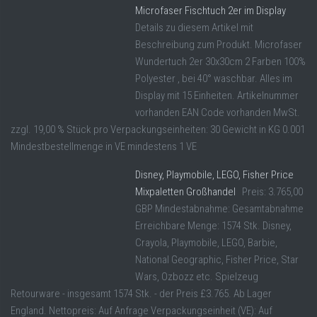
Microfaser Fischtuch 2er im Display
Details zu diesem Artikel mit
Beschreibung zum Produkt. Microfaser
Wundertuch 2er 30x30cm 2 Farben 100%
Polyester , bei 40° waschbar. Alles im
Display mit 15 Einheiten. Artikelnummer
vorhanden EAN Code vorhanden MwSt.
zzgl. 19,00 % Stück pro Verpackungseinheiten: 30 Gewicht in KG 0.001
Mindestbestellmenge in VE mindestens 1 VE
Disney, Playmobile, LEGO, Fisher Price
Mixpaletten Großhandel
Preis: 3.765,00
GBP Mindestabnahme: Gesamtabnahme
Erreichbare Menge: 1574 Stk. Disney,
Crayola, Playmobile, LEGO, Barbie,
National Geographic, Fisher Price, Star
Wars, Ozbozz etc. Spielzeug
Retourware - insgesamt 1574 Stk. - der Preis £3.765. Ab Lager
England. Nettopreis: Auf Anfrage Verpackungseinheit (VE): Auf