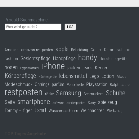
Produkt Suchmaschine
LOS
apple
Damenschuhe
Collier
Amazon
amazon restposten
Bekleidung
handy
Gesichtspflege
Handpflege
fashion
Haushaltsgeräte
iPhone
hosen
jacken
jeans
Kerzen
Hygieneartikel
Körperpflege
lebensmittel
Lego
Lotion
Mode
Küchengeräte
Modeschmuck
Playstation
Ohrringe
parfüm
Perlenkette
Ralph Lauren
restposten
Samsung
Schuhe
röcke
Schmuckset
smartphone
Seife
spielzeug
Sony
software
sonderposten
t shirt
Tommy Hilfiger
Weihnachten
Waschmaschinen
Werkzeug
TOP Tages Angebote