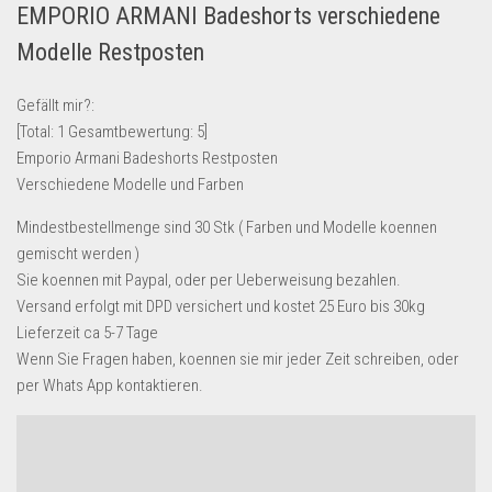
EMPORIO ARMANI Badeshorts verschiedene
Lebensmittel & Getränke
Modelle Restposten
Multimedia & Elektro
Münzen
Gefällt mir?:
[Total:
1
Gesamtbewertung:
5
]
Spielzeug & Games
Emporio Armani Badeshorts Restposten
Schuhe & Accessoires
Verschiedene Modelle und Farben
Sport & Freizeit
Mindestbestellmenge sind 30 Stk ( Farben und Modelle koennen
Uhren & Schmuck
gemischt werden )
Sie koennen mit Paypal, oder per Ueberweisung bezahlen.
Wohnen & Einrichten
Versand erfolgt mit DPD versichert und kostet 25 Euro bis 30kg
Restposten-Angebote
Lieferzeit ca 5-7 Tage
Restposten für Privatpersonen
Wenn Sie Fragen haben, koennen sie mir jeder Zeit schreiben, oder
per Whats App kontaktieren.
eBay Restposten kaufen
Sonderposten-Angebote
Saison & Eventprodkte