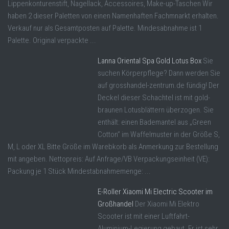
Lippenkonturenstift, Nagellack, Accessoires, Make-up-Taschen Wir
haben 2 dieser Paletten von einen Namenhaften Fachmnarkt erhalten.
Verkauf nur als Gesamtposten auf Palette. Mindesabnahme ist 1
Palette. Original verpackte ...
Lanna Oriental Spa Gold Lotus Box
Sie
suchen Körperpflege? Dann werden Sie
auf grosshandel-zentrum.de fündig! Der
Deckel dieser Schachtel ist mit gold-
braunen Lotusblättern überzogen. Sie
enthält: einen Bademantel aus „Green
Cotton” im Waffelmuster in der Größe S,
M, L oder XL Bitte Größe im Warebkorb als Anmerkung zur Bestellung
mit angeben. Nettopreis: Auf Anfrage/VB Verpackungseinheit (VE):
Packung je 1 Stück Mindestabnahmemenge: ...
E-Roller Xiaomi Mi Electric Scooter im
Großhandel
Der Xiaomi Mi Elektro
Scooter ist mit einer Luftfahrt-
Aluminium-Legierung gebaut. Er ist sehr