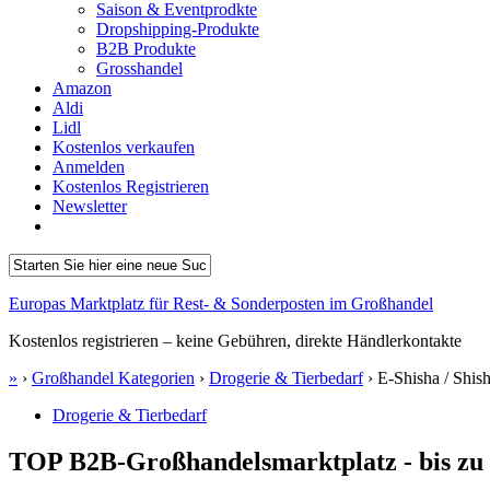
Saison & Eventprodkte
Dropshipping-Produkte
B2B Produkte
Grosshandel
Amazon
Aldi
Lidl
Kostenlos verkaufen
Anmelden
Kostenlos Registrieren
Newsletter
Europas Marktplatz für Rest- & Sonderposten im Großhandel
Kostenlos registrieren – keine Gebühren, direkte Händlerkontakte
»
›
Großhandel Kategorien
›
Drogerie & Tierbedarf
›
E-Shisha / Shish
Drogerie & Tierbedarf
TOP B2B-Großhandelsmarktplatz - bis zu