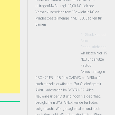
erfragenMwSt. zzgl. 19,00 %Stück pro
Verpackungseinheiten: 1Gewicht in KG ca. ……
Mindestbestellmenge in VE 1000 Jacken für
Damen
15 Stück Festool
Akku-
Pendelstichsäge
wir bieten hier 15
NEU unbenutze
Festool
Akkustichsägen
PSC 420 EB Li 18-Plus CARVEX an. VERkauf
auch einzelln erwünscht. Zur Stichsäge mit
Akku, Ladestation im SYSTAINER. Alles
Neuware unbenutzt und noch nie geöffnet.
Lediglich ein SYSTAINER wurde für Fotos
aufgemacht. Wie gesagt ist allen und auch
noch Verpackt. Wir haben die Festool Ware