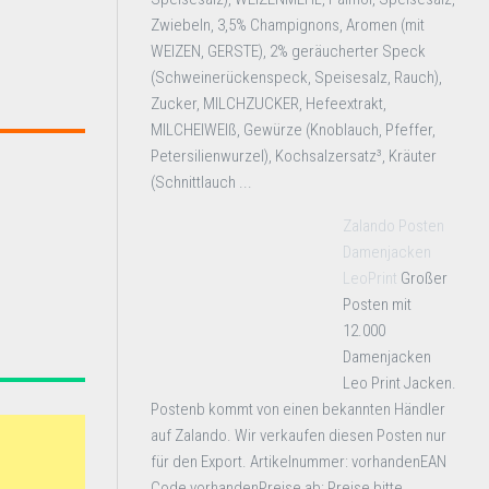
Zwiebeln, 3,5% Champignons, Aromen (mit
WEIZEN, GERSTE), 2% geräucherter Speck
(Schweinerückenspeck, Speisesalz, Rauch),
Zucker, MILCHZUCKER, Hefeextrakt,
MILCHEIWEIß, Gewürze (Knoblauch, Pfeffer,
Petersilienwurzel), Kochsalzersatz³, Kräuter
(Schnittlauch ...
Zalando Posten
Damenjacken
LeoPrint
Großer
Posten mit
12.000
Damenjacken
Leo Print Jacken.
Postenb kommt von einen bekannten Händler
auf Zalando. Wir verkaufen diesen Posten nur
für den Export. Artikelnummer: vorhandenEAN
Code vorhandenPreise ab: Preise bitte