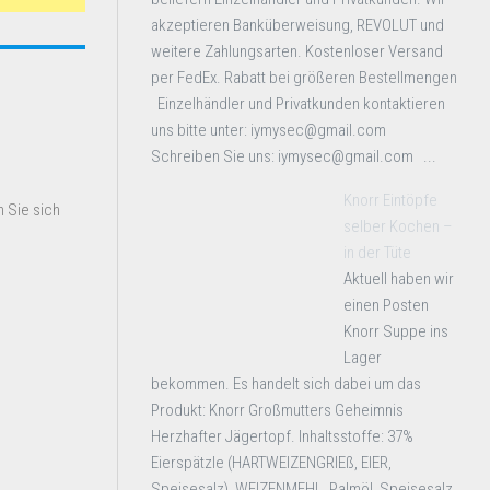
akzeptieren Banküberweisung, REVOLUT und
weitere Zahlungsarten. Kostenloser Versand
per FedEx. Rabatt bei größeren Bestellmengen
Einzelhändler und Privatkunden kontaktieren
uns bitte unter: iymysec@gmail.com
Schreiben Sie uns: iymysec@gmail.com ...
Knorr Eintöpfe
 Sie sich
selber Kochen –
in der Tüte
Aktuell haben wir
einen Posten
Knorr Suppe ins
Lager
bekommen. Es handelt sich dabei um das
Produkt: Knorr Großmutters Geheimnis
Herzhafter Jägertopf. Inhaltsstoffe: 37%
Eierspätzle (HARTWEIZENGRIEß, EIER,
Speisesalz), WEIZENMEHL, Palmöl, Speisesalz,