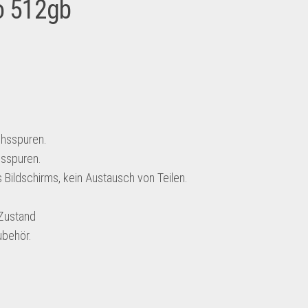
ro 512gb
chsspuren.
hsspuren.
 Bildschirms, kein Austausch von Teilen.
 Zustand
ubehör.