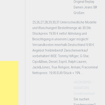
Original Replay
Damen Jeans 08!
Größen:
25,26,27,28,29,30,31 Unterschiedliche Modelle
und Waschungen! Bestellmenge ab 30 Stk.
Stückpreis 19,95 € netto! Abholung und
Besichtigung in unserem Lager möglich!
Versandkosten innerhalb Deutschland 9,90 €.
Angebot freibleibend! Zwischenverkauf
vorbehalten! WDE: Tommy Hilfiger, G-Star,
Cipo&Baxx, Diesel, Esprit, Ralph Lauren,
Jack&Jones, True Religion, Armani, Fraciomina!
Nettopreis: 19,95 EUR/Stück + 19% ...
HEIZKÖRPER –
RADIATORS
Sonderverkauf
Sie suchen
Sonderposten?