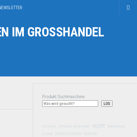
NEWSLETTER
N IM GROSSHANDEL
Produkt Suchmaschine
LOS
apple
Amazon
amazon restposten
Bekleidung
Damenschuhe
Collier
fashion