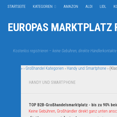
STARTSEITE
KATEGORIEN
AMAZON
ALDI
LIDL
K
EUROPAS MARKTPLATZ F
Kostenlos registrieren – keine Gebühren, direkte Händlerkontakte
»
›
Großhandel Kategorien
›
Handy und Smartphone
›
(Kla
HANDY UND SMARTPHONE
TOP B2B-Großhandelsmarktplatz - bis zu 90% bei
Keine Gebühren, Großhändler direkt ganz unten ansc