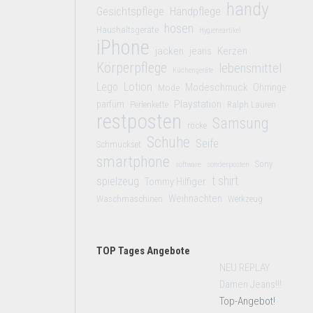
handy
Gesichtspflege
Handpflege
hosen
Haushaltsgeräte
Hygieneartikel
iPhone
jacken
jeans
Kerzen
Körperpflege
lebensmittel
Küchengeräte
Lego
Lotion
Modeschmuck
Mode
Ohrringe
Playstation
parfüm
Perlenkette
Ralph Lauren
restposten
Samsung
röcke
Schuhe
Seife
Schmuckset
smartphone
Sony
software
sonderposten
t shirt
spielzeug
Tommy Hilfiger
Weihnachten
Waschmaschinen
Werkzeug
TOP Tages Angebote
NEU REPLAY
Damen Jeans!!!
Top-Angebot!