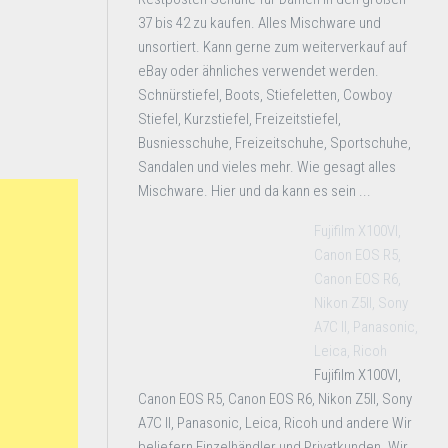
37 bis 42 zu kaufen. Alles Mischware und
unsortiert. Kann gerne zum weiterverkauf auf
eBay oder ähnliches verwendet werden.
Schnürstiefel, Boots, Stiefeletten, Cowboy
Stiefel, Kurzstiefel, Freizeitstiefel,
Busniesschuhe, Freizeitschuhe, Sportschuhe,
Sandalen und vieles mehr. Wie gesagt alles
Mischware. Hier und da kann es sein ...
Fujifilm X100VI,
Canon EOS R5,
Canon EOS R6,
Nikon Z5II, Sony
A7C II, Panasonic,
Leica, Ricoh
Fujifilm X100VI,
Canon EOS R5, Canon EOS R6, Nikon Z5II, Sony
A7C II, Panasonic, Leica, Ricoh und andere Wir
beliefern Einzelhändler und Privatkunden. Wir