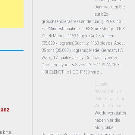
Dann werden Sie
auf b2b-
grosshaendleradressen.de fündig! Preis: 40
EURMindestabnahme: 1163 StückMenge: 1163
Stück Menge: 1163 Stück, Ca. 35 Tonnen
(35.000 kilograms)Quantity: 1163 pieces, About
35 tons (35.000 kilograms) Made: Germany1 A
Ware, 1 A quality Quality: Compact Typen &
Grössen - Types & Sizes: TYPE 11 PLÄNGE X
HÖHELENGTH x HEIGHT500mm x ...
Schuhe
Restposten als
Palettenware für
Wiederverkäufer
ganz
Wiederverkäufen
haben hier die
Möglichkeit
 bitte.
Restposten Schuhe für Damen in den größen